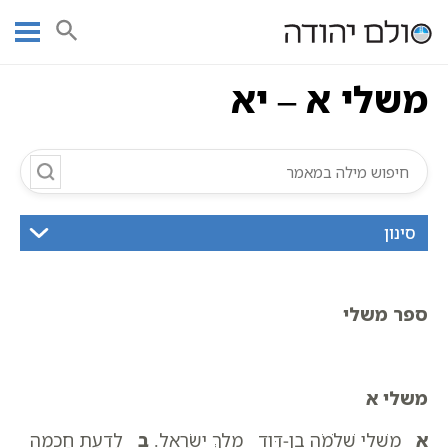
Ski
עמוד ראשי
אוצר הכתבים
משלי
כתובים
משלי א – יא
t
conten
משלי א – יא
סינון
ספר משלי
משלי א
א
מִשְׁלֵי שְׁלֹמֹה בֶן-דָּוִד מֶלֶךְ יִשְׂרָאֵל.
ב
לָדַעַת חָכְמָה