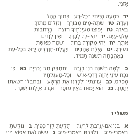
אָזְנִי.
יד
כִּמְעַט הָיִיתִי בְכָל-רָע בְּתוֹךְ קָהָל
וְעֵדָה.
טו
שְׁתֵה-מַיִם מִבּוֹרֶךָ וְנֹזְלִים מִתּוֹךְ
בְּאֵרֶךָ.
טז
יָפוּצוּ מַעְיְנֹתֶיךָ חוּצָה בָּרְחֹבוֹת
פַּלְגֵי-מָיִם.
יז
יִהְיוּ-לְךָ לְבַדֶּךָ וְאֵין לְזָרִים
אִתָּךְ.
יח
יְהִי-מְקוֹרְךָ בָרוּךְ וּשְׂמַח מֵאֵשֶׁת
נְעוּרֶךָ.
יט
אַיֶּלֶת אֲהָבִים וְיַעֲלַת-חֵןדַּדֶּיהָ יְרַוֻּךָ בְכָל-עֵת
בְּאַהֲבָתָהּ תִּשְׁגֶּה תָמִיד.
כ
וְלָמָּה תִשְׁגֶּה בְנִי בְזָרָה וּתְחַבֵּק חֵק נָכְרִיָּה.
כא
כִּי
נֹכַח עֵינֵי יְהוָה דַּרְכֵי-אִישׁ וְכָל-מַעְגְּלֹתָיו
מְפַלֵּס.
כב
עֲווֹנֹתָיו יִלְכְּדֻנוֹ אֶת-הָרָשָׁע וּבְחַבְלֵי חַטָּאתוֹ
יִתָּמֵךְ.
כג
הוּא יָמוּת בְּאֵין מוּסָר וּבְרֹב אִוַּלְתּוֹ יִשְׁגֶּה.
משלי ו
א
בְּנִי אִם-עָרַבְתָּ לְרֵעֶךָ תָּקַעְתָּ לַזָּר כַּפֶּיךָ.
ב
נוֹקַשְׁתָּ
בְאִמְרֵי-פִיךָ נִלְכַּדְתָּ בְּאִמְרֵי-פִיךָ.
ג
עֲשֵׂה זֹאת אֵפוֹא בְּנִי