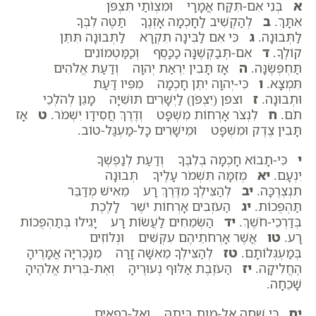
א
בְּנִי אִם-תִּקַּח אֲמָרָי וּמִצְו‍ֹתַי תִּצְפֹּן
אִתָּךְ.
ב
לְהַקְשִׁיב לַחָכְמָה אָזְנֶךָ תַּטֶּה לִבְּךָ
לַתְּבוּנָה.
ג
כִּי אִם לַבִּינָה תִקְרָא לַתְּבוּנָה תִּתֵּן
קוֹלֶךָ.
ד
אִם-תְּבַקְשֶׁנָּה כַכָּסֶף וְכַמַּטְמוֹנִים
תַּחְפְּשֶׂנָּה.
ה
אָז תָּבִין יִרְאַת יְהוָה וְדַעַת אֱלֹהִים
תִּמְצָא.
ו
כִּי-יְהוָה יִתֵּן חָכְמָה מִפִּיו דַּעַת
וּתְבוּנָה.
ז
וצפן (יִצְפֹּן) לַיְשָׁרִים תּוּשִׁיָּה מָגֵן לְהֹלְכֵי
תֹם.
ח
לִנְצֹר אָרְחוֹת מִשְׁפָּט וְדֶרֶךְ חֲסִידָו יִשְׁמֹר.
ט
אָז
תָּבִין צֶדֶק וּמִשְׁפָּט וּמֵישָׁרִים כָּל-מַעְגַּל-טוֹב.
י
כִּי-תָבוֹא חָכְמָה בְלִבֶּךָ וְדַעַת לְנַפְשְׁךָ
יִנְעָם.
יא
מְזִמָּה תִּשְׁמֹר עָלֶיךָ תְּבוּנָה
תִנְצְרֶכָּה.
יב
לְהַצִּילְךָ מִדֶּרֶךְ רָע מֵאִישׁ מְדַבֵּר
תַּהְפֻּכוֹת.
יג
הַעֹזְבִים אָרְחוֹת יֹשֶׁר לָלֶכֶת
בְּדַרְכֵי-חֹשֶׁךְ.
יד
הַשְּׂמֵחִים לַעֲשׂוֹת רָע יָגִילוּ בְּתַהְפֻּכוֹת
רָע.
טו
אֲשֶׁר אָרְחֹתֵיהֶם עִקְּשִׁים וּנְלוֹזִים
בְּמַעְגְּלוֹתָם.
טז
לְהַצִּילְךָ מֵאִשָּׁה זָרָה מִנָּכְרִיָּה אֲמָרֶיהָ
הֶחֱלִיקָה.
יז
הַעֹזֶבֶת אַלּוּף נְעוּרֶיהָ וְאֶת-בְּרִית אֱלֹהֶיהָ
שָׁכֵחָה.
יח
כִּי שָׁחָה אֶל-מָוֶת בֵּיתָהּ וְאֶל-רְפָאִים