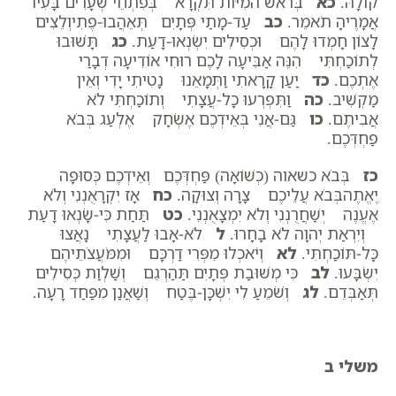
קוֹלָהּ.
כא
בְּרֹאשׁ הֹמִיּוֹת תִּקְרָא בְּפִתְחֵי שְׁעָרִים בָּעִיר
אֲמָרֶיהָ תֹאמֵר.
כב
עַד-מָתַי פְּתָיִם תְּאֵהֲבוּ-פֶתִיוְלֵצִים
לָצוֹן חָמְדוּ לָהֶם וּכְסִילִים יִשְׂנְאוּ-דָעַת.
כג
תָּשׁוּבוּ
לְתוֹכַחְתִּי הִנֵּה אַבִּיעָה לָכֶם רוּחִי אוֹדִיעָה דְבָרַי
אֶתְכֶם.
כד
יַעַן קָרָאתִי וַתְּמָאֵנוּ נָטִיתִי יָדִי וְאֵין
מַקְשִׁיב.
כה
וַתִּפְרְעוּ כָל-עֲצָתִי וְתוֹכַחְתִּי לֹא
אֲבִיתֶם.
כו
גַּם-אֲנִי בְּאֵידְכֶם אֶשְׂחָק אֶלְעַג בְּבֹא
פַחְדְּכֶם.
כז
בְּבֹא כשאוה (כְשׁוֹאָה) פַּחְדְּכֶם וְאֵידְכֶם כְּסוּפָה
יֶאֱתֶהבְּבֹא עֲלֵיכֶם צָרָה וְצוּקָה.
כח
אָז יִקְרָאֻנְנִי וְלֹא
אֶעֱנֶה יְשַׁחֲרֻנְנִי וְלֹא יִמְצָאֻנְנִי.
כט
תַּחַת כִּי-שָׂנְאוּ דָעַת
וְיִרְאַת יְהוָה לֹא בָחָרוּ.
ל
לֹא-אָבוּ לַעֲצָתִי נָאֲצוּ
כָּל-תּוֹכַחְתִּי.
לא
וְיֹאכְלוּ מִפְּרִי דַרְכָּם וּמִמֹּעֲצֹתֵיהֶם
יִשְׂבָּעוּ.
לב
כִּי מְשׁוּבַת פְּתָיִם תַּהַרְגֵם וְשַׁלְוַת כְּסִילִים
תְּאַבְּדֵם.
לג
וְשֹׁמֵעַ לִי יִשְׁכָּן-בֶּטַח וְשַׁאֲנַן מִפַּחַד רָעָה.
משלי ב