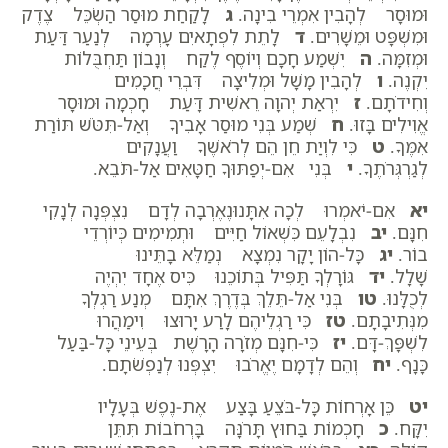
וּמוּסָר לְהָבִין אִמְרֵי בִינָה.
ג
לָקַחַת מוּסַר הַשְׂכֵּל צֶדֶק
וּמִשְׁפָּט וּמֵשָׁרִים.
ד
לָתֵת לִפְתָאיִם עָרְמָה לְנַעַר דַּעַת
וּמְזִמָּה.
ה
יִשְׁמַע חָכָם וְיוֹסֶף לֶקַח וְנָבוֹן תַּחְבֻּלוֹת
יִקְנֶה.
ו
לְהָבִין מָשָׁל וּמְלִיצָה דִּבְרֵי חֲכָמִים
וְחִידֹתָם.
ז
יִרְאַת יְהוָה רֵאשִׁית דָּעַת חָכְמָה וּמוּסָר
אֱוִילִים בָּזוּ.
ח
שְׁמַע בְּנִי מוּסַר אָבִיךָ וְאַל-תִּטֹּשׁ תּוֹרַת
אִמֶּךָ.
ט
כִּי לִוְיַת חֵן הֵם לְרֹאשֶׁךָ וַעֲנָקִים
לְגַרְגְּרֹתֶךָ.
י
בְּנִי אִם-יְפַתּוּךָ חַטָּאִים אַל-תֹּבֵא.
יא
אִם-יֹאמְרוּ לְכָה אִתָּנוּנֶאֶרְבָה לְדָם נִצְפְּנָה לְנָקִי
חִנָּם.
יב
נִבְלָעֵם כִּשְׁאוֹל חַיִּים וּתְמִימִים כְּיוֹרְדֵי
בוֹר.
יג
כָּל-הוֹן יָקָר נִמְצָא נְמַלֵּא בָתֵּינוּ
שָׁלָל.
יד
גּוֹרָלְךָ תַּפִּיל בְּתוֹכֵנוּ כִּיס אֶחָד יִהְיֶה
לְכֻלָּנוּ.
טו
בְּנִי אַל-תֵּלֵךְ בְּדֶרֶךְ אִתָּם מְנַע רַגְלְךָ
מִנְּתִיבָתָם.
טז
כִּי רַגְלֵיהֶם לָרַע יָרוּצוּ וִימַהֲרוּ
לִשְׁפָּךְ-דָּם.
יז
כִּי-חִנָּם מְזֹרָה הָרָשֶׁת בְּעֵינֵי כָּל-בַּעַל
כָּנָף.
יח
וְהֵם לְדָמָם יֶאֱרֹבוּ יִצְפְּנוּ לְנַפְשֹׁתָם.
יט
כֵּן אָרְחוֹת כָּל-בֹּצֵעַ בָּצַע אֶת-נֶפֶשׁ בְּעָלָיו
יִקָּח.
כ
חָכְמוֹת בַּחוּץ תָּרֹנָּה בָּרְחֹבוֹת תִּתֵּן