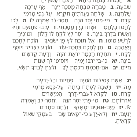
א
חָכְמוֹת בָּנְתָה בֵיתָהּ חָצְבָה עַמּוּדֶיהָ
שִׁבְעָה.
ב
טָבְחָה טִבְחָהּ מָסְכָה יֵינָהּ אַף עָרְכָה
שֻׁלְחָנָהּ.
ג
שָׁלְחָה נַעֲרֹתֶיהָ תִקְרָא עַל-גַּפֵּי מְרֹמֵי
קָרֶת.
ד
מִי-פֶתִי יָסֻר הֵנָּה חֲסַר-לֵב אָמְרָה לּוֹ.
ה
לְכוּ
לַחֲמוּ בְלַחֲמִי וּשְׁתוּ בְּיַיִן מָסָכְתִּי.
ו
עִזְבוּ פְתָאיִם וִחְיוּ
וְאִשְׁרוּ בְּדֶרֶךְ בִּינָה.
ז
יֹסֵר לֵץ לֹקֵחַ לוֹ קָלוֹן וּמוֹכִיחַ
לְרָשָׁע מוּמוֹ.
ח
אַל-תּוֹכַח לֵץ פֶּן-יִשְׂנָאֶךָּ הוֹכַח לְחָכָם
וְיֶאֱהָבֶךָּ.
ט
תֵּן לְחָכָם וְיֶחְכַּם-עוֹד הוֹדַע לְצַדִּיק וְיוֹסֶף
לֶקַח.
י
תְּחִלַּת חָכְמָה יִרְאַת יְהוָה וְדַעַת קְדֹשִׁים
בִּינָה.
יא
כִּי-בִי יִרְבּוּ יָמֶיךָ וְיוֹסִיפוּ לְּךָ שְׁנוֹת
חַיִּים.
יב
אִם-חָכַמְתָּ חָכַמְתָּ לָּךְ וְלַצְתָּ לְבַדְּךָ תִשָּׂא.
יג
אֵשֶׁת כְּסִילוּת הֹמִיָּה פְּתַיּוּת וּבַל-יָדְעָה
מָּה.
יד
וְיָשְׁבָה לְפֶתַח בֵּיתָהּ עַל-כִּסֵּא מְרֹמֵי
קָרֶת.
טו
לִקְרֹא לְעֹבְרֵי-דָרֶךְ הַמְיַשְּׁרִים
אֹרְחוֹתָם.
טז
מִי-פֶתִי יָסֻר הֵנָּה וַחֲסַר-לֵב וְאָמְרָה
לּוֹ.
יז
מַיִם-גְּנוּבִים יִמְתָּקוּ וְלֶחֶם סְתָרִים
יִנְעָם.
יח
וְלֹא-יָדַע כִּי-רְפָאִים שָׁם בְּעִמְקֵי שְׁאוֹל
קְרֻאֶיהָ.