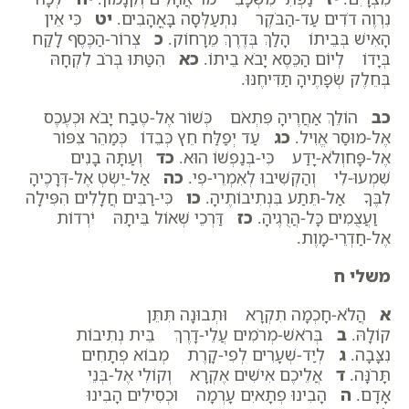
נִרְוֶה דֹדִים עַד-הַבֹּקֶר נִתְעַלְּסָה בָּאֳהָבִים.
יט
כִּי אֵין
הָאִישׁ בְּבֵיתוֹ הָלַךְ בְּדֶרֶךְ מֵרָחוֹק.
כ
צְרוֹר-הַכֶּסֶף לָקַח
בְּיָדוֹ לְיוֹם הַכֵּסֶא יָבֹא בֵיתוֹ.
כא
הִטַּתּוּ בְּרֹב לִקְחָהּ
בְּחֵלֶק שְׂפָתֶיהָ תַּדִּיחֶנּוּ.
כב
הוֹלֵךְ אַחֲרֶיהָ פִּתְאֹם כְּשׁוֹר אֶל-טֶבַח יָבֹא וּכְעֶכֶס
אֶל-מוּסַר אֱוִיל.
כג
עַד יְפַלַּח חֵץ כְּבֵדוֹ כְּמַהֵר צִפּוֹר
אֶל-פָּחוְלֹא-יָדַע כִּי-בְנַפְשׁוֹ הוּא.
כד
וְעַתָּה בָנִים
שִׁמְעוּ-לִי וְהַקְשִׁיבוּ לְאִמְרֵי-פִי.
כה
אַל-יֵשְׂטְ אֶל-דְּרָכֶיהָ
לִבֶּךָ אַל-תֵּתַע בִּנְתִיבוֹתֶיהָ.
כו
כִּי-רַבִּים חֲלָלִים הִפִּילָה
וַעֲצֻמִים כָּל-הֲרֻגֶיהָ.
כז
דַּרְכֵי שְׁאוֹל בֵּיתָהּ יֹרְדוֹת
אֶל-חַדְרֵי-מָוֶת.
משלי ח
א
הֲלֹא-חָכְמָה תִקְרָא וּתְבוּנָה תִּתֵּן
קוֹלָהּ.
ב
בְּרֹאשׁ-מְרֹמִים עֲלֵי-דָרֶךְ בֵּית נְתִיבוֹת
נִצָּבָה.
ג
לְיַד-שְׁעָרִים לְפִי-קָרֶת מְבוֹא פְתָחִים
תָּרֹנָּה.
ד
אֲלֵיכֶם אִישִׁים אֶקְרָא וְקוֹלִי אֶל-בְּנֵי
אָדָם.
ה
הָבִינוּ פְתָאיִם עָרְמָה וּכְסִילִים הָבִינוּ