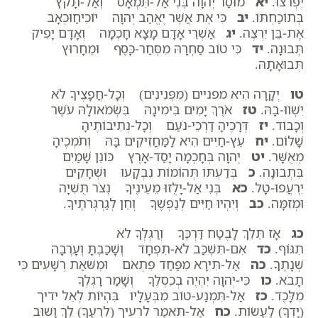
יִפְרֹצוּ.
יא
מוּסַר יְהוָה בְּנִי אַל-תִּמְאָס וְאַל-תָּקֹץ
בְּתוֹכַחְתּוֹ.
יב
כִּי אֶת אֲשֶׁר יֶאֱהַב יְהוָה יוֹכִיחַוּכְאָב
אֶת-בֵּן יִרְצֶה.
יג
אַשְׁרֵי אָדָם מָצָא חָכְמָה וְאָדָם יָפִיק
תְּבוּנָה.
יד
כִּי טוֹב סַחְרָהּ מִסְּחַר-כָּסֶף וּמֵחָרוּץ
תְּבוּאָתָהּ.
טו
יְקָרָה הִיא מפניים (מִפְּנִינִים) וְכָל-חֲפָצֶיךָ לֹא
יִשְׁווּ-בָהּ.
טז
אֹרֶךְ יָמִים בִּימִינָהּ בִּשְׂמֹאולָהּ עֹשֶׁר
וְכָבוֹד.
יז
דְּרָכֶיהָ דַרְכֵי-נֹעַם וְכָל-נְתִיבוֹתֶיהָ
שָׁלוֹם.
יח
עֵץ-חַיִּים הִיא לַמַּחֲזִיקִים בָּהּ וְתֹמְכֶיהָ
מְאֻשָּׁר.
יט
יְהוָה בְּחָכְמָה יָסַד-אָרֶץ כּוֹנֵן שָׁמַיִם
בִּתְבוּנָה.
כ
בְּדַעְתּוֹ תְּהוֹמוֹת נִבְקָעוּ וּשְׁחָקִים
יִרְעֲפוּ-טָל.
כא
בְּנִי אַל-יָלֻזוּ מֵעֵינֶיךָ נְצֹר תֻּשִׁיָּה
וּמְזִמָּה.
כב
וְיִהְיוּ חַיִּים לְנַפְשֶׁךָ וְחֵן לְגַרְגְּרֹתֶיךָ.
כג
אָז תֵּלֵךְ לָבֶטַח דַּרְכֶּךָ וְרַגְלְךָ לֹא
תִגּוֹף.
כד
אִם-תִּשְׁכַּב לֹא-תִפְחָד וְשָׁכַבְתָּ וְעָרְבָה
שְׁנָתֶךָ.
כה
אַל-תִּירָא מִפַּחַד פִּתְאֹם וּמִשֹּׁאַת רְשָׁעִים כִּי
תָבֹא.
כו
כִּי-יְהוָה יִהְיֶה בְכִסְלֶךָ וְשָׁמַר רַגְלְךָ
מִלָּכֶד.
כז
אַל-תִּמְנַע-טוֹב מִבְּעָלָיו בִּהְיוֹת לְאֵל ידיך
(יָדְךָ) לַעֲשׂוֹת.
כח
אַל-תֹּאמַר לרעיך (לְרֵעֲךָ) לֵךְ וָשׁוּב