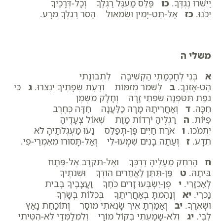
יַיְשִׁרוּ נֶגְדֶּךָ.
כו
פַּלֵּס מַעְגַּל רַגְלֶךָ וְכָל-דְּרָכֶיךָ
יִכֹּנוּ.
כז
אַל-תֵּט-יָמִין וּשְׂמֹאול הָסֵר רַגְלְךָ מֵרָע.
משלי ה
א
בְּנִי לְחָכְמָתִי הַקְשִׁיבָה לִתְבוּנָתִי
הַט-אָזְנֶךָ.
ב
לִשְׁמֹר מְזִמּוֹת וְדַעַת שְׂפָתֶיךָ יִנְצֹרוּ.
ג
כִּי
נֹפֶת תִּטֹּפְנָה שִׂפְתֵי זָרָה וְחָלָק מִשֶּׁמֶן
חִכָּהּ.
ד
וְאַחֲרִיתָהּ מָרָה כַלַּעֲנָה חַדָּה כְּחֶרֶב
פִּיּוֹת.
ה
רַגְלֶיהָ יֹרְדוֹת מָוֶת שְׁאוֹל צְעָדֶיהָ
יִתְמֹכוּ.
ו
אֹרַח חַיִּים פֶּן-תְּפַלֵּס נָעוּ מַעְגְּלֹתֶיהָ לֹא
תֵדָע.
ז
וְעַתָּה בָנִים שִׁמְעוּ-לִי וְאַל-תָּסוּרוּ מֵאִמְרֵי-פִי.
ח
הַרְחֵק מֵעָלֶיהָ דַרְכֶּךָ וְאַל-תִּקְרַב אֶל-פֶּתַח
בֵּיתָהּ.
ט
פֶּן-תִּתֵּן לַאֲחֵרִים הוֹדֶךָ וּשְׁנֹתֶיךָ
לְאַכְזָרִי.
י
פֶּן-יִשְׂבְּעוּ זָרִים כֹּחֶךָ וַעֲצָבֶיךָ בְּבֵית
נָכְרִי.
יא
וְנָהַמְתָּ בְאַחֲרִיתֶךָ בִּכְלוֹת בְּשָׂרְךָ
וּשְׁאֵרֶךָ.
יב
וְאָמַרְתָּ אֵיךְ שָׂנֵאתִי מוּסָר וְתוֹכַחַת נָאַץ
לִבִּי.
יג
וְלֹא-שָׁמַעְתִּי בְּקוֹל מוֹרָי וְלִמְלַמְּדַי לֹא-הִטִּיתִי