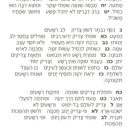
מַתְעֶה.
יח
מְכַסֶּה שִׂנְאָה שִׂפְתֵי-שָׁקֶר וּמוֹצִא דִבָּה הוּא
כְסִיל.
יט
בְּרֹב דְּבָרִים לֹא יֶחְדַּל-פָּשַׁע וְחוֹשֵׂךְ שְׂפָתָיו
מַשְׂכִּיל.
כ
כֶּסֶף נִבְחָר לְשׁוֹן צַדִּיק לֵב רְשָׁעִים
כִּמְעָט.
כא
שִׂפְתֵי צַדִּיק יִרְעוּ רַבִּים וֶאֱוִילִים בַּחֲסַר-לֵב
יָמוּתוּ.
כב
בִּרְכַּת יְהוָה הִיא תַעֲשִׁיר וְלֹא-יוֹסִף עֶצֶב
עִמָּהּ.
כג
כִּשְׂחוֹק לִכְסִיל עֲשׂוֹת זִמָּה וְחָכְמָה לְאִישׁ
תְּבוּנָה.
כד
מְגוֹרַת רָשָׁע הִיא תְבוֹאֶנּוּ וְתַאֲוַת צַדִּיקִים
יִתֵּן.
כה
כַּעֲבוֹר סוּפָה וְאֵין רָשָׁע וְצַדִּיק יְסוֹד
עוֹלָם.
כו
כַּחֹמֶץ לַשִּׁנַּיִם וְכֶעָשָׁן לָעֵינָיִם כֵּן הֶעָצֵל
לְשֹׁלְחָיו.
כז
יִרְאַת יְהוָה תּוֹסִיף יָמִים וּשְׁנוֹת רְשָׁעִים
תִּקְצֹרְנָה.
כח
תּוֹחֶלֶת צַדִּיקִים שִׂמְחָה וְתִקְוַת רְשָׁעִים
תֹּאבֵד.
כט
מָעוֹז לַתֹּם דֶּרֶךְ יְהוָה וּמְחִתָּה לְפֹעֲלֵי
אָוֶן.
ל
צַדִּיק לְעוֹלָם בַּל-יִמּוֹט וּרְשָׁעִים לֹא
יִשְׁכְּנוּ-אָרֶץ.
לא
פִּי-צַדִּיק יָנוּב חָכְמָה וּלְשׁוֹן תַּהְפֻּכוֹת
תִּכָּרֵת.
לב
שִׂפְתֵי צַדִּיק יֵדְעוּן רָצוֹן וּפִי רְשָׁעִים
תַּהְפֻּכוֹת.