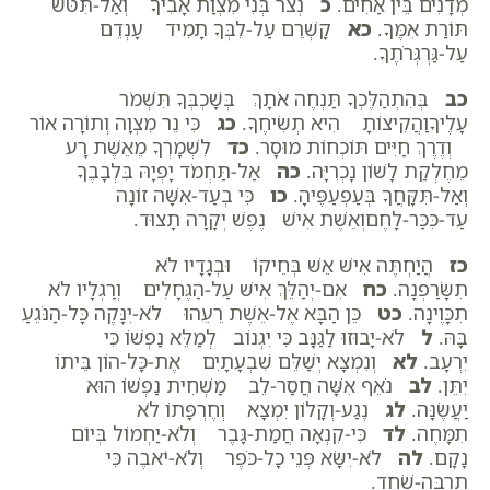
מְדָנִים בֵּין אַחִים.
כ
נְצֹר בְּנִי מִצְוַת אָבִיךָ וְאַל-תִּטֹּשׁ
תּוֹרַת אִמֶּךָ.
כא
קָשְׁרֵם עַל-לִבְּךָ תָמִיד עָנְדֵם
עַל-גַּרְגְּרֹתֶךָ.
כב
בְּהִתְהַלֶּכְךָ תַּנְחֶה אֹתָךְ בְּשָׁכְבְּךָ תִּשְׁמֹר
עָלֶיךָוַהֲקִיצוֹתָ הִיא תְשִׂיחֶךָ.
כג
כִּי נֵר מִצְוָה וְתוֹרָה אוֹר
וְדֶרֶךְ חַיִּים תּוֹכְחוֹת מוּסָר.
כד
לִשְׁמָרְךָ מֵאֵשֶׁת רָע
מֵחֶלְקַת לָשׁוֹן נָכְרִיָּה.
כה
אַל-תַּחְמֹד יָפְיָהּ בִּלְבָבֶךָ
וְאַל-תִּקָּחֲךָ בְּעַפְעַפֶּיהָ.
כו
כִּי בְעַד-אִשָּׁה זוֹנָה
עַד-כִּכַּר-לָחֶםוְאֵשֶׁת אִישׁ נֶפֶשׁ יְקָרָה תָצוּד.
כז
הֲיַחְתֶּה אִישׁ אֵשׁ בְּחֵיקוֹ וּבְגָדָיו לֹא
תִשָּׂרַפְנָה.
כח
אִם-יְהַלֵּךְ אִישׁ עַל-הַגֶּחָלִים וְרַגְלָיו לֹא
תִכָּוֶינָה.
כט
כֵּן הַבָּא אֶל-אֵשֶׁת רֵעֵהוּ לֹא-יִנָּקֶה כָּל-הַנֹּגֵעַ
בָּהּ.
ל
לֹא-יָבוּזוּ לַגַּנָּב כִּי יִגְנוֹב לְמַלֵּא נַפְשׁוֹ כִּי
יִרְעָב.
לא
וְנִמְצָא יְשַׁלֵּם שִׁבְעָתָיִם אֶת-כָּל-הוֹן בֵּיתוֹ
יִתֵּן.
לב
נֹאֵף אִשָּׁה חֲסַר-לֵב מַשְׁחִית נַפְשׁוֹ הוּא
יַעֲשֶׂנָּה.
לג
נֶגַע-וְקָלוֹן יִמְצָא וְחֶרְפָּתוֹ לֹא
תִמָּחֶה.
לד
כִּי-קִנְאָה חֲמַת-גָּבֶר וְלֹא-יַחְמוֹל בְּיוֹם
נָקָם.
לה
לֹא-יִשָּׂא פְּנֵי כָל-כֹּפֶר וְלֹא-יֹאבֶה כִּי
תַרְבֶּה-שֹׁחַד.