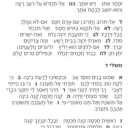
וּמָחָר אֶתֵּן וְיֵשׁ אִתָּךְ.
כט
אַל-תַּחֲרֹשׁ עַל-רֵעֲךָ רָעָה
וְהוּא-יוֹשֵׁב לָבֶטַח אִתָּךְ.
ל
אַל-תרוב (תָּרִיב) עִם-אָדָם חִנָּם אִם-לֹא גְמָלְךָ
רָעָה.
לא
אַל-תְּקַנֵּא בְּאִישׁ חָמָס וְאַל-תִּבְחַר
בְּכָל-דְּרָכָיו.
לב
כִּי תוֹעֲבַת יְהוָה נָלוֹז וְאֶת-יְשָׁרִים
סוֹדוֹ.
לג
מְאֵרַת יְהוָה בְּבֵית רָשָׁע וּנְוֵה צַדִּיקִים
יְבָרֵךְ.
לד
אִם-לַלֵּצִים הוּא-יָלִיץ ולעניים (וְלַעֲנָוִים)
יִתֶּן-חֵן.
לה
כָּבוֹד חֲכָמִים יִנְחָלוּ וּכְסִילִים מֵרִים קָלוֹן.
משלי ד
א
שִׁמְעוּ בָנִים מוּסַר אָב וְהַקְשִׁיבוּ לָדַעַת בִּינָה.
ב
כִּי
לֶקַח טוֹב נָתַתִּי לָכֶם תּוֹרָתִי אַל-תַּעֲזֹבוּ.
ג
כִּי-בֵן הָיִיתִי
לְאָבִי רַךְ וְיָחִיד לִפְנֵי אִמִּי.
ד
וַיֹּרֵנִי וַיֹּאמֶר לִי יִתְמָךְ-דְּבָרַי
לִבֶּךָ שְׁמֹר מִצְו‍ֹתַי וֶחְיֵה.
ה
קְנֵה חָכְמָה קְנֵה בִינָה
אַל-תִּשְׁכַּח וְאַל-תֵּט מֵאִמְרֵי-פִי.
ו
אַל-תַּעַזְבֶהָ וְתִשְׁמְרֶךָּ
אֱהָבֶהָ וְתִצְּרֶךָּ.
ז
רֵאשִׁית חָכְמָה קְנֵה חָכְמָה וּבְכָל-קִנְיָנְךָ קְנֵה
בִינָה.
ח
סַלְסְלֶהָ וּתְרוֹמְמֶךָּ תְּכַבֵּדְךָ כִּי