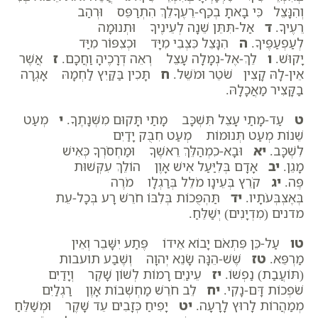
וְהִנָּצֵל כִּי בָאתָ בְכַף-רֵעֶךָלֵךְ הִתְרַפֵּס וּרְהַב
רֵעֶיךָ.
ד
אַל-תִּתֵּן שֵׁנָה לְעֵינֶיךָ וּתְנוּמָה
לְעַפְעַפֶּיךָ.
ה
הִנָּצֵל כִּצְבִי מִיָּד וּכְצִפּוֹר מִיַּד
יָקוּשׁ.
ו
לֵךְ-אֶל-נְמָלָה עָצֵל רְאֵה דְרָכֶיהָ וַחֲכָם.
ז
אֲשֶׁר
אֵין-לָהּ קָצִין שֹׁטֵר וּמֹשֵׁל.
ח
תָּכִין בַּקַּיִץ לַחְמָהּ אָגְרָה
בַקָּצִיר מַאֲכָלָהּ.
ט
עַד-מָתַי עָצֵל תִּשְׁכָּב מָתַי תָּקוּם מִשְּׁנָתֶךָ.
י
מְעַט
שֵׁנוֹת מְעַט תְּנוּמוֹת מְעַט חִבֻּק יָדַיִם
לִשְׁכָּב.
יא
וּבָא-כִמְהַלֵּךְ רֵאשֶׁךָ וּמַחְסֹרְךָ כְּאִישׁ
מָגֵן.
יב
אָדָם בְּלִיַּעַל אִישׁ אָוֶן הוֹלֵךְ עִקְּשׁוּת
פֶּה.
יג
קֹרֵץ בְּעֵינָו מֹלֵל בְּרַגְלָו מֹרֶה
בְּאֶצְבְּעֹתָיו.
יד
תַּהְפֻּכוֹת בְּלִבּוֹ חֹרֵשׁ רָע בְּכָל-עֵת
מדנים (מִדְיָנִים) יְשַׁלֵּחַ.
טו
עַל-כֵּן פִּתְאֹם יָבוֹא אֵידוֹ פֶּתַע יִשָּׁבֵר וְאֵין
מַרְפֵּא.
טז
שֶׁשׁ-הֵנָּה שָׂנֵא יְהוָה וְשֶׁבַע תועבות
(תּוֹעֲבַת) נַפְשׁוֹ.
יז
עֵינַיִם רָמוֹת לְשׁוֹן שָׁקֶר וְיָדַיִם
שֹׁפְכוֹת דָּם-נָקִי.
יח
לֵב חֹרֵשׁ מַחְשְׁבוֹת אָוֶן רַגְלַיִם
מְמַהֲרוֹת לָרוּץ לָרָעָה.
יט
יָפִיחַ כְּזָבִים עֵד שָׁקֶר וּמְשַׁלֵּחַ