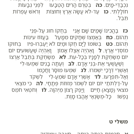
נִכְבַּדֵּי-מָיִם.
כה
בְּטֶרֶם הָרִים הָטְבָּעוּ לִפְנֵי גְבָעוֹת
חוֹלָלְתִּי.
כו
עַד-לֹא עָשָׂה אֶרֶץ וְחוּצוֹת וְרֹאשׁ עַפְרוֹת
תֵּבֵל.
כז
בַּהֲכִינוֹ שָׁמַיִם שָׁם אָנִי בְּחֻקוֹ חוּג עַל-פְּנֵי
תְהוֹם.
כח
בְּאַמְּצוֹ שְׁחָקִים מִמָּעַל בַּעֲזוֹז עִינוֹת
תְּהוֹם.
כט
בְּשׂוּמוֹ לַיָּם חֻקּוֹ וּמַיִם לֹא יַעַבְרוּ-פִיו בְּחוּקוֹ
מוֹסְדֵי אָרֶץ.
ל
וָאֶהְיֶה אֶצְלוֹ אָמוֹן וָאֶהְיֶה שַׁעֲשׁוּעִים יוֹם
יוֹם מְשַׂחֶקֶת לְפָנָיו בְּכָל-עֵת.
לא
מְשַׂחֶקֶת בְּתֵבֵל אַרְצוֹ
וְשַׁעֲשֻׁעַי אֶת-בְּנֵי אָדָם.
לב
וְעַתָּה בָנִים שִׁמְעוּ-לִי
וְאַשְׁרֵי דְּרָכַי יִשְׁמֹרוּ.
לג
שִׁמְעוּ מוּסָר וַחֲכָמוּ
וְאַל-תִּפְרָעוּ.
לד
אַשְׁרֵי אָדָם שֹׁמֵעַ-לִי לִשְׁקֹד
עַל-דַּלְתֹתַי יוֹם יוֹם לִשְׁמֹר מְזוּזֹת פְּתָחָי.
לה
כִּי מֹצְאִי
מצאי (מָצָא) חַיִּים וַיָּפֶק רָצוֹן מֵיְהוָה.
לו
וְחֹטְאִי חֹמֵס
נַפְשׁוֹ כָּל-מְשַׂנְאַי אָהֲבוּ מָוֶת.
משלי ט