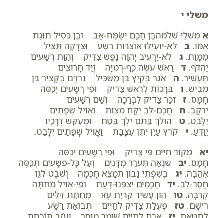
משלי י
א
מִשְׁלֵי שְׁלֹמֹהבֵּן חָכָם יְשַׂמַּח-אָב וּבֵן כְּסִיל תּוּגַת
אִמּוֹ.
ב
לֹא-יוֹעִילוּ אוֹצְרוֹת רֶשַׁע וּצְדָקָה תַּצִּיל
מִמָּוֶת.
ג
לֹא-יַרְעִיב יְהוָה נֶפֶשׁ צַדִּיק וְהַוַּת רְשָׁעִים
יֶהְדֹּף.
ד
רָאשׁ עֹשֶׂה כַף-רְמִיָּה וְיַד חָרוּצִים
תַּעֲשִׁיר.
ה
אֹגֵר בַּקַּיִץ בֵּן מַשְׂכִּיל נִרְדָּם בַּקָּצִיר בֵּן
מֵבִישׁ.
ו
בְּרָכוֹת לְרֹאשׁ צַדִּיק וּפִי רְשָׁעִים יְכַסֶּה
חָמָס.
ז
זֵכֶר צַדִּיק לִבְרָכָה וְשֵׁם רְשָׁעִים
יִרְקָב.
ח
חֲכַם-לֵב יִקַּח מִצְו‍ֹת וֶאֱוִיל שְׂפָתַיִם
יִלָּבֵט.
ט
הוֹלֵךְ בַּתֹּם יֵלֶךְ בֶּטַח וּמְעַקֵּשׁ דְּרָכָיו
יִוָּדֵעַ.
י
קֹרֵץ עַיִן יִתֵּן עַצָּבֶת וֶאֱוִיל שְׂפָתַיִם יִלָּבֵט.
יא
מְקוֹר חַיִּים פִּי צַדִּיק וּפִי רְשָׁעִים יְכַסֶּה
חָמָס.
יב
שִׂנְאָה תְּעֹרֵר מְדָנִים וְעַל כָּל-פְּשָׁעִים תְּכַסֶּה
אַהֲבָה.
יג
בְּשִׂפְתֵי נָבוֹן תִּמָּצֵא חָכְמָה וְשֵׁבֶט לְגֵו
חֲסַר-לֵב.
יד
חֲכָמִים יִצְפְּנוּ-דָעַת וּפִי-אֱוִיל מְחִתָּה
קְרֹבָה.
טו
הוֹן עָשִׁיר קִרְיַת עֻזּוֹ מְחִתַּת דַּלִּים
רֵישָׁם.
טז
פְּעֻלַּת צַדִּיק לְחַיִּים תְּבוּאַת רָשָׁע
לְחַטָּאת.
יז
אֹרַח לְחַיִּים שׁוֹמֵר מוּסָר וְעֹזֵב תּוֹכַחַת