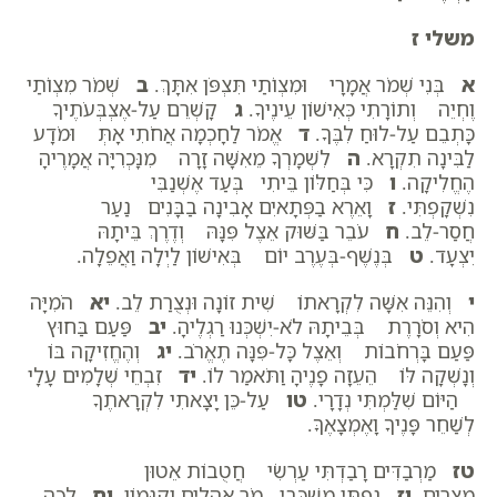
משלי ז
א
בְּנִי שְׁמֹר אֲמָרָי וּמִצְו‍ֹתַי תִּצְפֹּן אִתָּךְ.
ב
שְׁמֹר מִצְו‍ֹתַי
וֶחְיֵה וְתוֹרָתִי כְּאִישׁוֹן עֵינֶיךָ.
ג
קָשְׁרֵם עַל-אֶצְבְּעֹתֶיךָ
כָּתְבֵם עַל-לוּחַ לִבֶּךָ.
ד
אֱמֹר לַחָכְמָה אֲחֹתִי אָתְּ וּמֹדָע
לַבִּינָה תִקְרָא.
ה
לִשְׁמָרְךָ מֵאִשָּׁה זָרָה מִנָּכְרִיָּה אֲמָרֶיהָ
הֶחֱלִיקָה.
ו
כִּי בְּחַלּוֹן בֵּיתִי בְּעַד אֶשְׁנַבִּי
נִשְׁקָפְתִּי.
ז
וָאֵרֶא בַפְּתָאיִם אָבִינָה בַבָּנִים נַעַר
חֲסַר-לֵב.
ח
עֹבֵר בַּשּׁוּק אֵצֶל פִּנָּהּ וְדֶרֶךְ בֵּיתָהּ
יִצְעָד.
ט
בְּנֶשֶׁף-בְּעֶרֶב יוֹם בְּאִישׁוֹן לַיְלָה וַאֲפֵלָה.
י
וְהִנֵּה אִשָּׁה לִקְרָאתוֹ שִׁית זוֹנָה וּנְצֻרַת לֵב.
יא
הֹמִיָּה
הִיא וְסֹרָרֶת בְּבֵיתָהּ לֹא-יִשְׁכְּנוּ רַגְלֶיהָ.
יב
פַּעַם בַּחוּץ
פַּעַם בָּרְחֹבוֹת וְאֵצֶל כָּל-פִּנָּה תֶאֱרֹב.
יג
וְהֶחֱזִיקָה בּוֹ
וְנָשְׁקָה לּוֹ הֵעֵזָה פָנֶיהָ וַתֹּאמַר לוֹ.
יד
זִבְחֵי שְׁלָמִים עָלָי
הַיּוֹם שִׁלַּמְתִּי נְדָרָי.
טו
עַל-כֵּן יָצָאתִי לִקְרָאתֶךָ
לְשַׁחֵר פָּנֶיךָ וָאֶמְצָאֶךָּ.
טז
מַרְבַדִּים רָבַדְתִּי עַרְשִׂי חֲטֻבוֹת אֵטוּן
מִצְרָיִם.
יז
נַפְתִּי מִשְׁכָּבִי מֹר אֲהָלִים וְקִנָּמוֹן.
יח
לְכָה