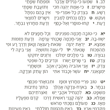
לֵב.
ו
שִׁמְעוּ כִּי-נְגִידִים אֲדַבֵּר וּמִפְתַּח שְׂפָתַי
מֵישָׁרִים.
ז
כִּי-אֱמֶת יֶהְגֶּה חִכִּי וְתוֹעֲבַת שְׂפָתַי
רֶשַׁע.
ח
בְּצֶדֶק כָּל-אִמְרֵי-פִי אֵין בָּהֶם נִפְתָּל
וְעִקֵּשׁ.
ט
כֻּלָּם נְכֹחִים לַמֵּבִין וִישָׁרִים לְמֹצְאֵי
דָעַת.
י
קְחוּ-מוּסָרִי וְאַל-כָּסֶף וְדַעַת מֵחָרוּץ נִבְחָר.
יא
כִּי-טוֹבָה חָכְמָה מִפְּנִינִים וְכָל-חֲפָצִים לֹא
יִשְׁווּ-בָהּ.
יב
אֲנִי-חָכְמָה שָׁכַנְתִּי עָרְמָה וְדַעַת מְזִמּוֹת
אֶמְצָא.
יג
יִרְאַת יְהוָה שְׂנֹאת-רָעגֵּאָה וְגָאוֹן וְדֶרֶךְ רָע וּפִי
תַהְפֻּכוֹת שָׂנֵאתִי.
יד
לִי-עֵצָה וְתוּשִׁיָּה אֲנִי בִינָה לִי
גְבוּרָה.
טו
בִּי מְלָכִים יִמְלֹכוּ וְרֹזְנִים יְחֹקְקוּ
צֶדֶק.
טז
בִּי שָׂרִים יָשֹׂרוּ וּנְדִיבִים כָּל-שֹׁפְטֵי
צֶדֶק.
יז
אֲנִי אהביה (אֹהֲבַי) אֵהָב וּמְשַׁחֲרַי
יִמְצָאֻנְנִי.
יח
עֹשֶׁר-וְכָבוֹד אִתִּי הוֹן עָתֵק וּצְדָקָה.
יט
טוֹב פִּרְיִי מֵחָרוּץ וּמִפָּז וּתְבוּאָתִי מִכֶּסֶף
נִבְחָר.
כ
בְּאֹרַח-צְדָקָה אֲהַלֵּךְ בְּתוֹךְ נְתִיבוֹת
מִשְׁפָּט.
כא
לְהַנְחִיל אֹהֲבַי יֵשׁ וְאֹצְרֹתֵיהֶם
אֲמַלֵּא.
כב
יְהוָה קָנָנִי רֵאשִׁית דַּרְכּוֹ קֶדֶם מִפְעָלָיו
מֵאָז.
כג
מֵעוֹלָם נִסַּכְתִּי מֵרֹאשׁ
מִקַּדְמֵי-אָרֶץ.
כד
בְּאֵין-תְּהֹמוֹת חוֹלָלְתִּי בְּאֵין מַעְיָנוֹת