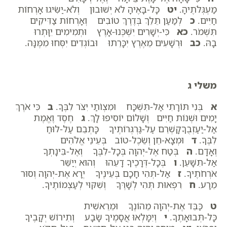
מַעְגְּלֹתֶיהָ.
יט
כָּל-בָּאֶיהָ לֹא יְשׁוּבוּן וְלֹא-יַשִּׂיגוּ אָרְחוֹת
חַיִּים.
כ
לְמַעַן תֵּלֵךְ בְּדֶרֶךְ טוֹבִים וְאָרְחוֹת צַדִּיקִים
תִּשְׁמֹר.
כא
כִּי-יְשָׁרִים יִשְׁכְּנוּ-אָרֶץ וּתְמִימִים יִוָּתְרוּ
בָהּ.
כב
וּרְשָׁעִים מֵאֶרֶץ יִכָּרֵתוּ וּבוֹגְדִים יִסְּחוּ מִמֶּנָּה.
משלי ג
א
בְּנִי תּוֹרָתִי אַל-תִּשְׁכָּח וּמִצְו‍ֹתַי יִצֹּר לִבֶּךָ.
ב
כִּי אֹרֶךְ
יָמִים וּשְׁנוֹת חַיִּים וְשָׁלוֹם יוֹסִיפוּ לָךְ.
ג
חֶסֶד וֶאֱמֶת
אַל-יַעַזְבֻךָקָשְׁרֵם עַל-גַּרְגְּרוֹתֶיךָ כָּתְבֵם עַל-לוּחַ
לִבֶּךָ.
ד
וּמְצָא-חֵן וְשֵׂכֶל-טוֹב בְּעֵינֵי אֱלֹהִים
וְאָדָם.
ה
בְּטַח אֶל-יְהוָה בְּכָל-לִבֶּךָ וְאֶל-בִּינָתְךָ
אַל-תִּשָּׁעֵן.
ו
בְּכָל-דְּרָכֶיךָ דָעֵהוּ וְהוּא יְיַשֵּׁר
אֹרְחֹתֶיךָ.
ז
אַל-תְּהִי חָכָם בְּעֵינֶיךָ יְרָא אֶת-יְהוָה וְסוּר
מֵרָע.
ח
רִפְאוּת תְּהִי לְשָׁרֶּךָ וְשִׁקּוּי לְעַצְמוֹתֶיךָ.
ט
כַּבֵּד אֶת-יְהוָה מֵהוֹנֶךָ וּמֵרֵאשִׁית
כָּל-תְּבוּאָתֶךָ.
י
וְיִמָּלְאוּ אֲסָמֶיךָ שָׂבָע וְתִירוֹשׁ יְקָבֶיךָ