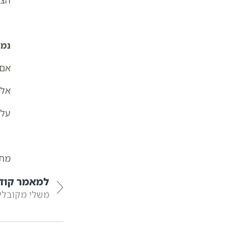
הצר
נמש
אם 
אלא
על 
מתו
למאמר קוד
משלי מקובלים