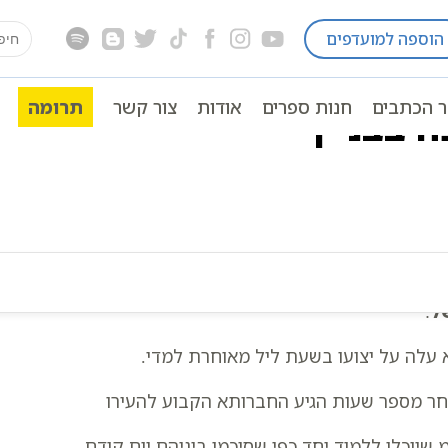
earch
הוספה למועדפים
ל
משלי בעל הסולם
משלי מקובלים | השריפה בבניי
for:
ר הכתבים
חנות ספרים
אודות
צור קשר
תרומה
 בבניין
ל
:
 עלה על יצועו בשעת ליל מאוחרת למדי.
ר מספר שעות הגיע החברותא הקבוע להעירו
 שיוכלו ללמוד יחד כפי שסיכמו ביניהם יום קודם.