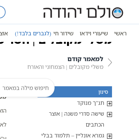
Ski
t
עמוד ראשי
אוצר הכתבים
משל ונמש
conten
ראשי
שיעורי וידאו
שידור חי
(לגברים בלבד!)
אוצ
משלי מקובלים | השריפה
למאמר קודם
משלי מקובלים | הצמחוני והאורח
סינון
מש
תנ"ך מנוקד
הוא
שישה סדרי משנה | אוצר
הכתבים
לאח
גמרא אונליין – תלמוד בבלי
ע”מ