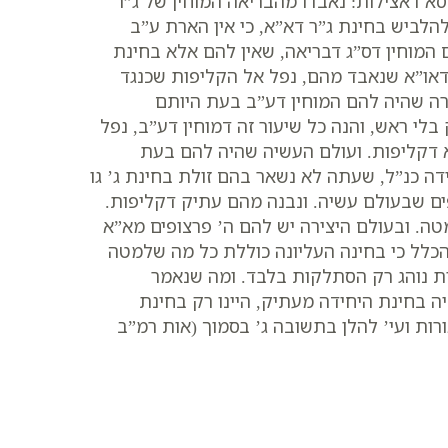
א דאצילות: נאבדו מהבריאה המוחין של ג”ר
להלביש בחינת ג”ר דא”א, כי אין הארת ע”ב
המוחין דס”ג דבריאה, שאין להם אלא בחינת
 דאו”א שנאבד מהם, נפל אל הקליפות שכנגד
ירה שהיה להם המוחין דע”ב בעת היותם
בלי ראש, והנה כל שיעור זה דמוחין דע”ב, נפל
א דקליפות. ועולם העשיה שהיה להם בעת
דה כנ”ל, שעתה לא נשאר בהם זולת בחינת ג’ גו
פים שבעולם עשיה. ונבנה מהם עתיק דקליפות.
טה. ובעולם היצירה יש להם ה’ פרצופים מא”א
הכלל כי בחינה העליונה כוללת כל מה שלמטה
רות נוהג רק הסתלקות בלבד. ומה שנאמר
ה בחינת היחידה מעתיק, היינו רק בחינת
רות ועי’ להלן בתשובה ג’ בסמוך (אות רמ”ב