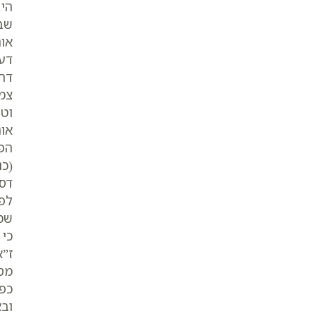
הי.
שבה
אות
דע”
דהו
צמצ
וטע
אות
הפר
(כנ
דס”
לפנ
שמק
כי 
ז”א
מספ
כפו
ובא