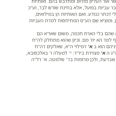
 אור העליון מזדווג ומתלבש בהם. ואותיות
כר עביות בפועל, אלא בחינת שורש לבד, וע”כ
 דכתר כנודע. ואם האותיות הן במילואים,
ון, ומוציא שם הע”ס המתיחסות למדת העביות
לא שהם בלי הארת חכמה, משום שאו”א הם
 למד הא יוד מם. וכיון שהוא מתחלק לה”ח
ניהם הוא ב
א’
דמילוי ה”א, שאלקים דה”ח
”ג ה
א’
מצוירת ביו”ד: י’ למעלה ו’ באלכסובא,
 שבדעת, ולכן מרומזת בד’ שלמטה. א’ רל”ה