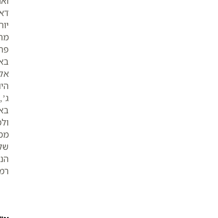
ואח
דאו
יור
מחז
פרצ
באצ
אל 
היו
ג’,
באו
ולמ
ממנ
שלב
הני
רמ”