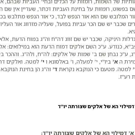
תיות של השמות, רומזות על הכלים ובחי’ העביות שבהם, אשר
 בפשוט, רומזות על בחינת העביות דכתר, שעדיין אין שם ה
ר המלובש שם הוא אור הנפש לבד, כי אור הנפש מתלבש בכלי
ים שכבר יש שם הכר עביות בפועל, שעליה מזדווג אור העלי
א.
דלות היניקה, שכבר יש שם זווג דה”ח וה”ג במוח הדעת, א
”א, כנודע. ע”כ השם אלקים דמוח הדעת הוא במילואים: אלף
ג, ע”כ נבחן שם ב’ שמות של אלקים: לה”ח, ולה”ג. וההכר בי
וירת ה
א’
ביו”י, י’ למעלה, ו’ באלסונא ו
י’
למטה. ואלקים דה
’
למטה. מטעם כי הנוקבא נקראת
ד’
וה”ג הן בחינת הנוקבא
 רע”ז.
דמילוי הא של אלקים שצורתה יו”ד
א’ דמילוי הא של אלקים שצורתה יו”ד: