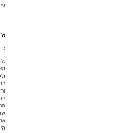
עי’
א’ 
:
א)
האו
ולמ
להב
והע
להת
הסת
שבע
אמנ
העו