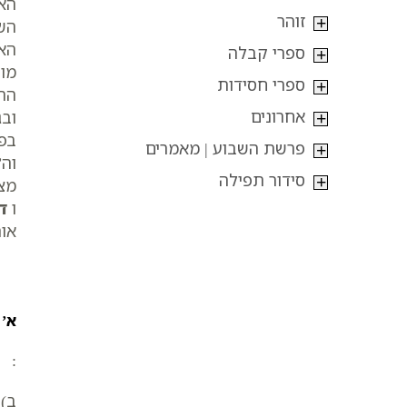
האו
זוהר
השם
האו
ספרי קבלה
מור
ספרי חסידות
ההי
אחרונים
ובג
בפב
פרשת השבוע | מאמרים
וה”
סידור תפילה
מצ
ו
ד
אות
א’ 
:
ב)