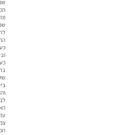
שנק
המל
ונו
שנת
לרו
התח
כער
ובי
כעי
בהצ
של 
בינ
והנ
לב
הא’
עד 
צמצ
המש