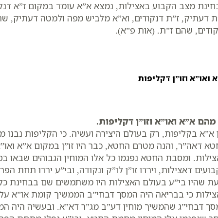
ינת מצב הקבוע באצילות, נמצא א”א עומד במקום ז”א דנקו
ת דעתיק, ז”ת דנקודים, וא”א מלביש מפה ולמטה דעתיק, שה
ודים, שהם ז”ת. (אות פ”א).
 ואו”א וזו”ן דקליפות
מהם א”א ואו”א וזו”ן דקליפות.
 א”א בקליפות, רק בעולם היצירה ועשיה. כי הקליפות נבנו
א דאה”ר, והנה מטרם החטא, כבר היו זו”ן במקום א”א ואו”א 
ילות. ומסבת החטא נפגמו כל אלו המוחין הגבוהים שבאו בסו
ועים דאצילות, וירדו זו”ן לו”ק ונקודה, ובי”ע ירדו תחת הפר
ת שהיו בי”ע בעולם האצילות היו משתמשים שם בבחינת כלי
ילות כי בבריאה היה המסך דבחי”ב הממשיך קומת או”א עלאי
ך דבחי”ג שהמשיך מוחין דע”ב מג”ר דא”א. ובעשיה היה המ