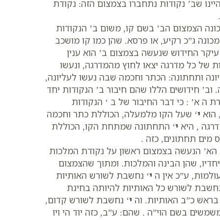
יינו שב’ נקודות נתחברו בצמצום הזה: נקודת
מכונה הצמצום הב’ בשם קו, משום ב’ הנקודות
ונה ג”כ רקיע, או פרסא. שהן כמו קו מושכב
 עיקר החידוש שנעשה בצמצום ב’ הוא ענין
ת של כל מדרגה יצאו לחוץ מהמדרגה, ונעשו
נה ותחתונה: הכתר וחכמה שבה נעשו לעליונה,
וב’ חידושים הללו שהם חיבור ב’ הנקודות יחד
 ה א’ : כי דבר החיבור של ב ‘ הנקודות
 הוא
י
‘ שעל הקו מלמעלה, הכוללת כתר וחכמה
דרגה , היא
י
‘ התחתונה שמתחת הקו, הכוללת
 מים תחתונים, כזה .
 הא’ הנעשה בצמצום ראשון על נקודת המלכות
חדיו, שהן הבינה והמלכות. ומתוך שהצמצום
למות, ע”כ אין ה
י
‘ נחשבת לשורש האותיות
נחשבת לשורש כל האותיות להיותה בחינת
בראש כ”ב האותיות. וה
י
‘ נחשבת לשורש קדום,
שמשים בשם הוי”ה . שהם: ע”ב, כזה יוד הי ויו