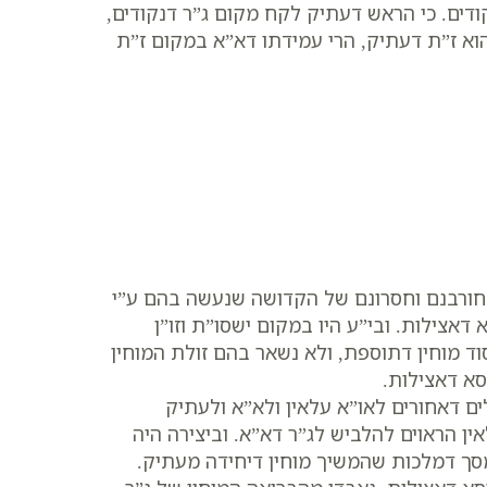
דים. כי הראש דעתיק לקח מקום ג”ר דנקודים,
וא ז”ת דעתיק, הרי עמידתו דא”א במקום ז”ת
 מחורבנם וחסרונם של הקדושה שנעשה בהם ע”י
דאצילות. ובי”ע היו במקום ישסו”ת וזו”ן
ד מוחין דתוספת, ולא נשאר בהם זולת המוחין
סא דאצילות.
ם דאחורים לאו”א עלאין ולא”א ולעתיק
ן הראוים להלביש לג”ר דא”א. וביצירה היה
סך דמלכות שהמשיך מוחין דיחידה מעתיק.