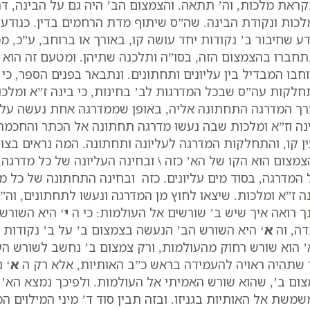
ראת מלכות, וה’ תתאה. והצמצום הב’ היה גם על הבינה, דה
כות ונקודת הבינה. שה”ס שיתוף מדת הרחמים בדין. כנודע.
דע שחיבור ב’ נקודות יחד עושה קו, באורך או ברוחב, ע”כ, 
חברו בהצמצום הזה, בסו”ה ותלכנה שתיהן. ומטעם זה הוא מכ
חבו המבדיל בין עליונים ותחתונים. ונתבאר בפנים הספר, כי
לקות עה”ס שבכל המדרגות לב’ בחינות, כי בינה ז”א ומלכו
ך המדרגה התחתונה אליה, באופן שממדרגה אחת נעשה עליו
נה וז”א ומלכות שבה נעשו מדרגה תחתונה אל הכתר והחכמה. 
ן קו, והתחלקות המדרגה לעליונה ותחתונה. המה נראים בצורת
מצום הוא הקו של הא’ כזה
\
ובחינה העליונה של כל מדרגה,
המדרגה, בסוד מים עליונים. כזה ובחינה התחתונה של כל מ
ה ז”א ומלכות. שיצאו לחוץ מן המדרגה ונעשו לתחתונים, וה”ס
ך רואה איך שיש ב’ שורשים אל העולמות: כי ה
י
‘ היא השורש
דה, וה
א
‘ היא השורש הב’ הנעשה בצמצום ב’ על ב’ נקודות י
 הוא שורש רחוק מהעולמות, ורק צמצום ב’ נחשב לשורש העו
שתהיה ראויה להעמידה בראש כ”ב האותיות, אלא רק ה
א
‘ 
ום ב’, שהוא שורש האמיתי אל העולמות. ולפיכך נמצא הא’ 
משת אל האותיות בגניזו. ובזה תבין סוד ד’ מיני המילוים המ