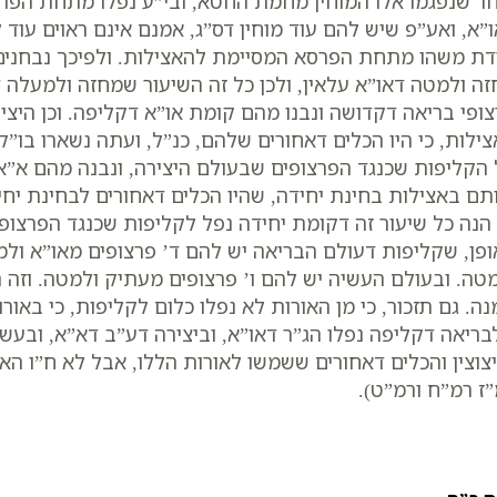
ר שנפגמו אלו המוחין מחמת החטא, ובי”ע נפלו מתחת הפרס
”א, ואע”פ שיש להם עוד מוחין דס”ג, אמנם אינם ראוים עוד 
דת משהו מתחת הפרסא המסיימת להאצילות. ולפיכך נבחנים 
ה ולמטה דאו”א עלאין, ולכן כל זה השיעור שמחזה ולמעלה
ופי בריאה דקדושה ונבנו מהם קומת או”א דקליפה. וכן היצ
ילות, כי היו הכלים דאחורים שלהם, כנ”ל, ועתה נשארו בו”ק 
הקליפות שכנגד הפרצופים שבעולם היצירה, ונבנה מהם א”
תם באצילות בחינת יחידה, שהיו הכלים דאחורים לבחינת יחי
 הנה כל שיעור זה דקומת יחידה נפל לקליפות שכנגד הפרצו
פן, שקליפות דעולם הבריאה יש להם ד’ פרצופים מאו”א ולמ
טה. ובעולם העשיה יש להם ו’ פרצופים מעתיק ולמטה. וזה 
ה. גם תזכור, כי מן האורות לא נפלו כלום לקליפות, כי באו
ריאה דקליפה נפלו הג”ר דאו”א, וביצירה דע”ב דא”א, ובעשי
צוצין והכלים דאחורים ששמשו לאורות הללו, אבל לא ח”ו האו
ז רמ”ח ורמ”ט).