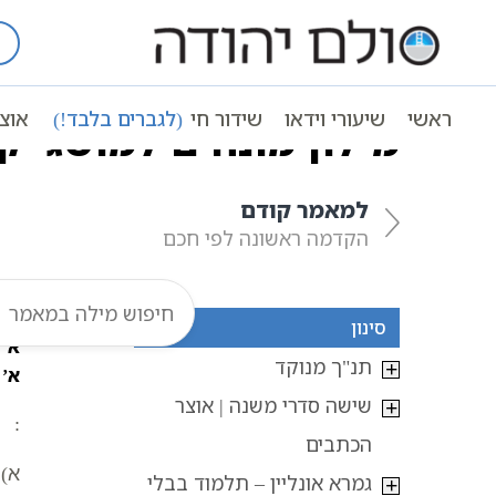
Ski
t
עמוד ראשי
אוצר הכתבים
חסידות וק
conten
ראשי
שיעורי וידאו
שידור חי
(לגברים בלבד!)
אוצ
מילון מונחים למושגי ק
למאמר קודם
הקדמה ראשונה לפי חכם
סינון
א
תנ"ך מנוקד
א’ 
שישה סדרי משנה | אוצר
:
הכתבים
א)
גמרא אונליין – תלמוד בבלי