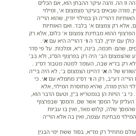
וד הה וו הה. והנה עיקר ההבחן הוא, אם הכלים
ן, מורה שבאים בעיקר מצמצום א’, ומילוי
ותיות דהוי”ה הן במילוי יודין, שהוא הוי”ה
ם, אלא רק צמצום א’ בלבד. ואם האותיות
 הפרצוף ההוא מבחינת צמצום א’ כלום, אלא רק
ולן עם יודין, לבד ה
ו
‘ דהוי”ה היא עם
א
‘.
ם, שהם: חכמה, בינה, ז”א, ומלכות. על פי סדר
דע שהצמצום הב’ היה רק בפרצוף הס”ג, ולא בב’
לא רק בז”א שבה, העומד למטה מטבור דס”ג .
השורש של ה
א
‘ דהיינו הצמצום ב’, לא היה בי”ה
 הוי”ה דע”ב, רק ה
ו
‘ דס”ג מתמלא עם
א
‘. כי
ילוי ההין מורה, שהיא מחוסרת המילוי, אלא
י ב’ הויות הן בגמטריא ב”ן, וטעם הדבר הוא,
ור העליון על המסך אשר שם. והמסך שבפרצוף
שהמסך שלה, קלוש מאד, ואין בו עביות
המילוי מבחינת עצמה, ואין בה אלא הוי”ה
ולם מתחיל רק מז”א, בסוד ששת ימי הבנין