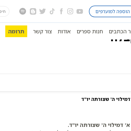
earch
הוספה למועדפים
בלה
ספרי קבלה
ספריית קבלה
מילון מונחים למו
for:
ר הכתבים
חנות ספרים
אודות
צור קשר
תרומה
בלה
דמילוי ה’ שצורתה יו”ד
א’ דמילוי ה’ שצורתה יו”ד.