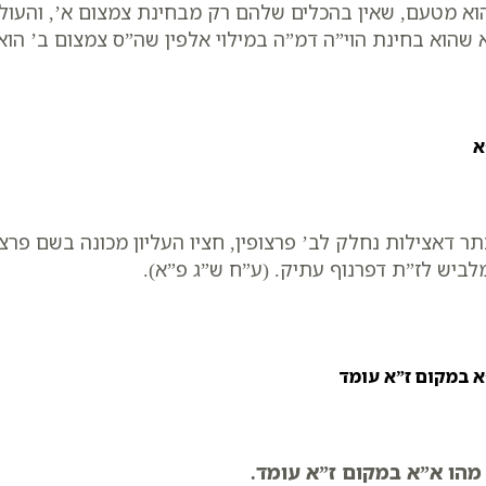
א מטעם, שאין בהכלים שלהם רק מבחינת צמצום א’, והעולמ
 שהוא בחינת הוי”ה דמ”ה במילוי אלפין שה”ס צמצום ב’ הו
א
ר דאצילות נחלק לב’ פרצופין, חציו העליון מכונה בשם פרצ
ביש לז”ת דפרנוף עתיק. (ע”ח ש”ג פ”א).
 במקום ז”א עומד
מהו א”א במקום ז”א עומד.