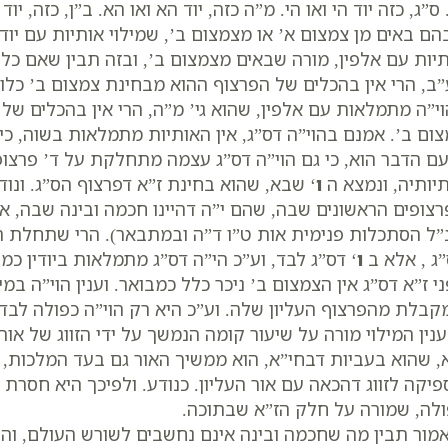
 ס”ג, כזה יוד הי ואו הי. מ”ה כזה, יוד הא ואו הא. ב”ן, כזה, י
ם באים מן צמצום א’ או מצמצום ב’, שמילוי אותיות עם יודי
יות עם אלפין, מורה שבאים מצמצום ב’, ובזה תבין שאם כל הא
ב, הרי אין בהכלים של הפרצוף ההוא מבחינת צמצום ב’ כלו
י”ה מתמלאות עם אלפין, שהוא גי’ מ”ה, הרי אין בהכלים של
ום ב’. אמנם בהוי”ה דס”ג, אין האותיות מתמלאות בשוה, כי כ
ם הדבר הוא, כי גם הוי”ה דס”ג עצמה מתחלקת על ד’ פרצופי
יותיה, ונמצא ה
ו
‘ שבא, שהוא בחינת ז”א דפרצוף הס”ג. ונו
צופים הראשונים שבה, שהם י”ה דהיינו חכמה ובינה שבה, א
”ל הסתכלות פנימית אות ט”ו ד”ה ובמתבאר). הרי שתחלת 
ג , אלא ב
ו
‘ דס”ג לבד, וע”כ הי”ה דס”ג מתמלאות ביודין כמו
י ז”א דס”ג אין הצמצום ב’ ניכר כלל כמבואר. וענין הוי”ה במ
בלת מהפרצוף העליון שלה. וע”כ היא רק הוי”ה כפולה לבד. כ
ענין המילוי מורה על שיעור קומה הנמשך על ידי הזווג של א
, שהוא בעביות דבחי”א, הוא ממשיך האור גם בעד המלכות, 
יקה לזווג דהכאה עם אור העליון. כנודע. ולפיכך היא חסרת 
לה, שמורה על חלק הז”א שבתוכה.
מור תבין מה שחכמה ובינה אינם נחשבים לשורש העולם, והע