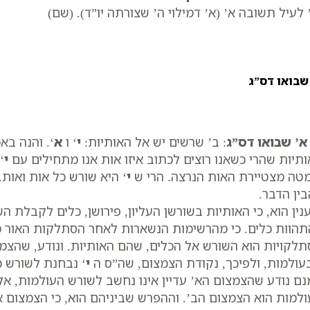
 לעיל תשובה א’ (א’ דמילוי ה’ שצורתה יו”ד). (שם)
שבואו דס”ג
א’ שבואו דס”ג
: ב’ שרשים יש אל האותיות:
י
‘ ו
א
‘. והנה בא
תיות שהרי כשאנו רוצים לכתוב איזו אות אנו מתחילים עם
י
‘
טה מצטיירת האות הנרצה. הרי ש
י
‘ היא שורש כל אות ואות.
ין הדבר.
נין הוא, כי האותיות בשורשן העליון, פירושן, כלים לקבלת
הוות כלים. כי מהרשימות הנשארות לאחר הסתלקות האור מת
לקויות הוא השורש אל הכלים, שהם האותיות. ונודע, שהצמצ
ולמות, ולפיכך, נקודת הצמצום, שה”ס ה
י
‘ נבחנת לשורש כל
ם נודע שהצמצום הא’ עדיין אינו נחשב לשורש העולמות, א
למות הוא הצמצום הב’. וההפרש שביניהם הוא, כי הצמצום 