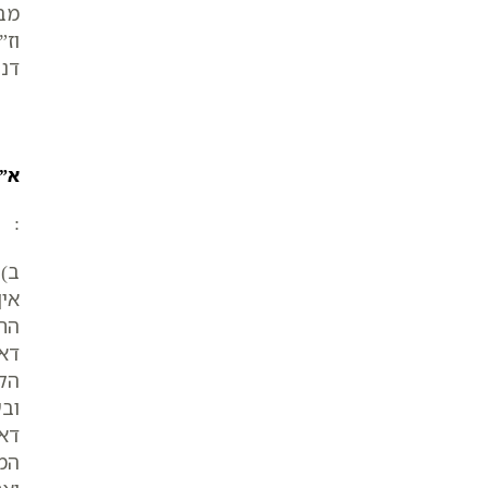
מבח
וז”
דנק
א”א
:
ב)
אין
החט
דאצ
הקב
ובע
דאצ
המס