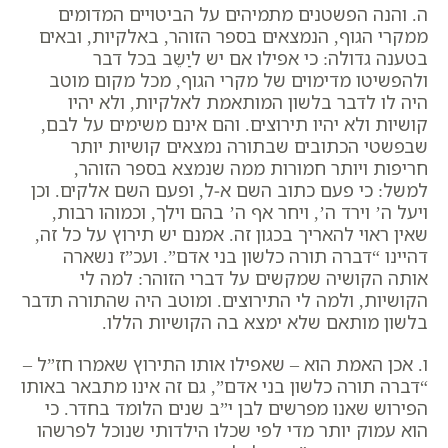
ה. והנה הפשטנים מתמיהים על הביטויים המדומים
ממקרי הגוף, הנמצאים בספר הזוהר, באלקיות, ובאים
בטענה גדולה: כי אפילו אם יש ליַשֵב בכל דבר
ולהפשיטו מדימוים של מקרי הגוף, מכל מקום מוטב
היה לו לדבר בלשון המותאמת לאלקיות, ולא יהיו
קושיות ולא יהיו תירוצים.
והם אינם משימים על לבם,
שבפשטי הכתובים שבתורה נמצאים קושיות יותר
חריפות ויותר חמורות ממה שנמצא בספר הזוהר,
למשל: כי פעם כתוב השם א-ל, ופעם השם אלקים. וכן
ויעל ה’ וירד ה’, ויחר אף ה’ בהם וילך, וכמוהו רבות,
שאין ראוי להאריך בכגון זה. אמנם יש תירוץ על כל זה,
דהיינו “דברה תורה כלשון בני אדם”. ועכ”ז נשארה
אותה הקושיה שמקשים על דברי הזוהר: למה לי
הקושיות, ולמה לי התירוצים. ומוטב היה שהתורה תדבר
בלשון מותאם שלא ימצא בה הקושיות הללו.
ו. אכן האמת הוא – שאפילו אותו התירוץ שאמרו חז”ל –
“דברה תורה כלשון בני אדם”, גם זה אינו מתבאר באותו
הפירוש שאנו מפרשים לבן י”ב שנים הלומד בחדר. כי
הוא עמוק יותר מדי לפי שכלו הילדותי שנוכל לפרשהו