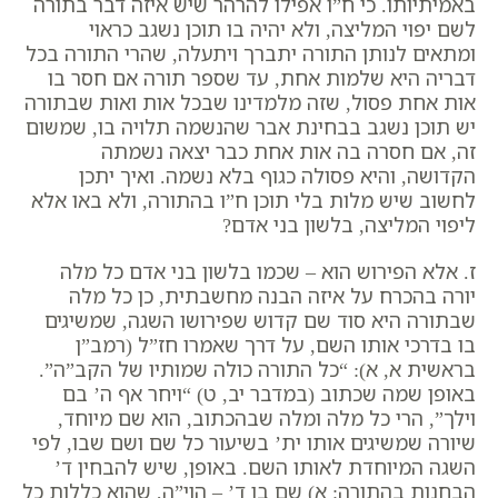
באמיתיותו. כי ח”ו אפילו להרהר שיש איזה דבר בתורה
לשם יפוי המליצה, ולא יהיה בו תוכן נשגב כראוי
ומתאים לנותן התורה יתברך ויתעלה, שהרי התורה בכל
דבריה היא שלמות אחת, עד שספר תורה אם חסר בו
אות אחת פסול, שזה מלמדינו שבכל אות ואות שבתורה
יש תוכן נשגב בבחינת אבר שהנשמה תלויה בו, שמשום
זה, אם חסרה בה אות אחת כבר יצאה נשמתה
הקדושה, והיא פסולה כגוף בלא נשמה. ואיך יתכן
לחשוב שיש מלות בלי תוכן ח”ו בהתורה, ולא באו אלא
ליפוי המליצה, בלשון בני אדם?
ז. אלא הפירוש הוא – שכמו בלשון בני אדם כל מלה
יורה בהכרח על איזה הבנה מחשבתית, כן כל מלה
שבתורה היא סוד שם קדוש שפירושו השגה, שמשיגים
בו בדרכי אותו השם, על דרך שאמרו חז”ל (רמב”ן
בראשית א, א): “כל התורה כולה שמותיו של הקב”ה”.
באופן שמה שכתוב (במדבר יב, ט) “ויחר אף ה’ בם
וילך”, הרי כל מלה ומלה שבהכתוב, הוא שם מיוחד,
שיורה שמשיגים אותו ית’ בשיעור כל שם ושם שבו, לפי
השגה המיוחדת לאותו השם.
באופן, שיש להבחין ד’
הבחנות בהתורה: א) שם בן ד’ – הוי”ה, שהוא כללות כל