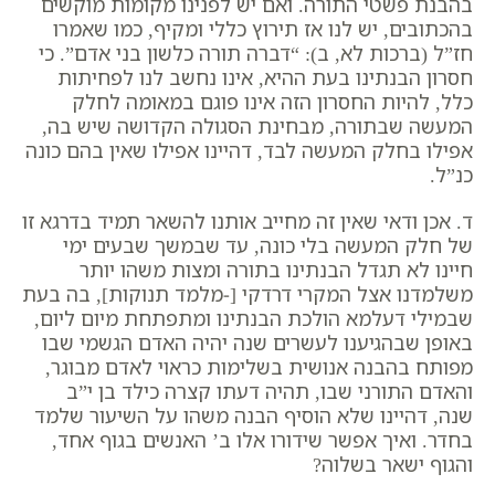
בהבנת פשטי התורה. ואם יש לפנינו מקומות מוקשים
בהכתובים, יש לנו אז תירוץ כללי ומקיף, כמו שאמרו
חז”ל (ברכות לא, ב): “דברה תורה כלשון בני אדם”. כי
חסרון הבנתינו בעת ההיא, אינו נחשב לנו לפחיתות
כלל, להיות החסרון הזה אינו פוגם במאומה לחלק
המעשה שבתורה, מבחינת הסגולה הקדושה שיש בה,
אפילו בחלק המעשה לבד, דהיינו אפילו שאין בהם כונה
כנ”ל.
ד. אכן ודאי שאין זה מחייב אותנו להשאר תמיד בדרגא זו
של חלק המעשה בלי כונה, עד שבמשך שבעים ימי
חיינו לא תגדל הבנתינו בתורה ומצות משהו יותר
משלמדנו אצל המקרי דרדקי [-מלמד תנוקות], בה בעת
שבמילי דעלמא הולכת הבנתינו ומתפתחת מיום ליום,
באופן שבהגיענו לעשרים שנה יהיה האדם הגשמי שבו
מפותח בהבנה אנושית בשלימות כראוי לאדם מבוגר,
והאדם התורני שבו, תהיה דעתו קצרה כילד בן י”ב
שנה, דהיינו שלא הוסיף הבנה משהו על השיעור שלמד
בחדר. ואיך אפשר שידורו אלו ב’ האנשים בגוף אחד,
והגוף ישאר בשלוה?