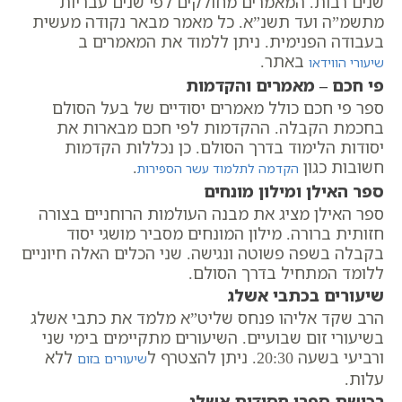
שנים רבות. המאמרים מחולקים לפי שנים עבריות
מתשמ”ה ועד תשנ”א. כל מאמר מבאר נקודה מעשית
בעבודה הפנימית. ניתן ללמוד את המאמרים ב
באתר.
שיעורי הווידאו
פי חכם – מאמרים והקדמות
ספר פי חכם כולל מאמרים יסודיים של בעל הסולם
בחכמת הקבלה. ההקדמות לפי חכם מבארות את
יסודות הלימוד בדרך הסולם. כן נכללות הקדמות
חשובות כגון
.
הקדמה לתלמוד עשר הספירות
ספר האילן ומילון מונחים
ספר האילן מציג את מבנה העולמות הרוחניים בצורה
חזותית ברורה. מילון המונחים מסביר מושגי יסוד
בקבלה בשפה פשוטה ונגישה. שני הכלים האלה חיוניים
ללומד המתחיל בדרך הסולם.
שיעורים בכתבי אשלג
הרב שקד אליהו פנחס שליט”א מלמד את כתבי אשלג
בשיעורי זום שבועיים. השיעורים מתקיימים בימי שני
ורביעי בשעה 20:30. ניתן להצטרף ל
ללא
שיעורים בזום
עלות.
רכישת ספרי חסידות אשלג