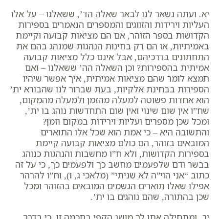
יא. ועתה נשאר לנו לבאר שאלה הד’, ששאלנו – על אלו
העליות וירידות והזווגים והמספרים הנאמרים בספירות
הקדושות בספר הזוהר, אם הם מציאות קבועה וקיימת
באמיתיות, או הם רק בחינות הנהגות שמנהג בהם את
התחתונים בדרכיהם, אבל אינם כלל מציאות קבועה
אמיתית בהספירות?
וכן השאלה הה’ ששאלנו – ואם
תמצא לומר שהם מציאות אמיתית, איך אפשר שיהיו
הספירות בבחינת אלקיות, בעת שברור לנו שהבורא ית’
הוא אחדות פשוטה למעלה מהזמן ולמעלה מהמקום,
שח”ו אין שום שינוי ואין שום התחדשות נוהג בו ית’,
ומכל שכן מספרים ועליות וירידות במקום וזמן?
והתשובה היא – כי אמת הוא שכל אלו התוארים
המובאים בזוהר, הם כולם מציאות קבועה קיימת
בספירות הקדושות, ולא ח”ו מחשבות והנהגות כנוהג
בבשר ודם שלפעמים מחשב כך ולפעמים כך, כי על זה
כתוב “אני הוי”ה לא שניתי” (מלאכי ג, ו), וח”ו להרהר
אפילו שאלו תוארים הגשמים המובאים בהזוהר ומכל
שכן בהתורה, שהם נוהגים בו ית’.
יב. ומתחילה אתן לך מושג הקפי בחכמה זו, כי בדרך