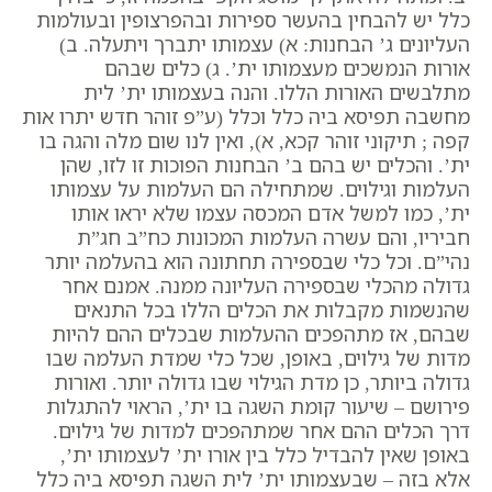
כלל יש להבחין בהעשר ספירות ובהפרצופין ובעולמות
העליונים ג’ הבחנות: א) עצמותו יתברך ויתעלה. ב)
אורות הנמשכים מעצמותו ית’. ג) כלים שבהם
מתלבשים האורות הללו. והנה בעצמותו ית’ לית
מחשבה תפיסא ביה כלל וכלל (ע”פ זוהר חדש יתרו אות
קפה ; תיקוני זוהר קכא, א), ואין לנו שום מלה והגה בו
ית’.
והכלים יש בהם ב’ הבחנות הפוכות זו לזו, שהן
העלמות וגילוים. שמתחילה הם העלמות על עצמותו
ית’, כמו למשל אדם המכסה עצמו שלא יראו אותו
חביריו, והם עשרה העלמות המכונות כח”ב חג”ת
נהי”ם. וכל כלי שבספירה תחתונה הוא בהעלמה יותר
גדולה מהכלי שבספירה העליונה ממנה. אמנם אחר
שהנשמות מקבלות את הכלים הללו בכל התנאים
שבהם, אז מתהפכים ההעלמות שבכלים ההם להיות
מדות של גילוים, באופן, שכל כלי שמדת העלמה שבו
גדולה ביותר, כן מדת הגילוי שבו גדולה יותר.
ואורות
פירושם – שיעור קומת השגה בו ית’, הראוי להתגלות
דרך הכלים ההם אחר שמתהפכים למדות של גילוים.
באופן שאין להבדיל כלל בין אורו ית’ לעצמותו ית’,
אלא בזה – שבעצמותו ית’ לית השגה תפיסא ביה כלל