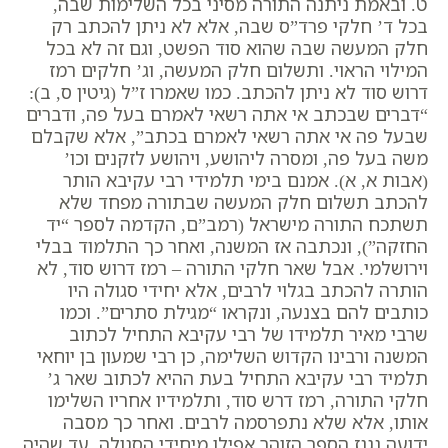
ט. ובאמת ניתנה התורה מסיני בכל השלימות שבה,
בכל ד’ חלקי פרד”ס שבה, אלא לא ניתן להכתב רק
חלק המעשה שבה שהוא סוד הפשט, וגם זה לא בכל
המילוי הראוי. ותשלום חלק המעשה, וג’ חלקים רמז
דרוש סוד לא ניתן להכתב. כמו שאמרו ז”ל (גיטין ס, ב):
“דברים שבכתב אי אתה רשאי לאמרם בעל פה, ודברים
שבעל פה אי אתה רשאי לאמרם בכתב”, אלא שקבלם
משה בעל פה, ומסרה ליהושע, ויהושע לזקנים וכו’
(אבות א, א).
אמנם בימי תלמידי רבי עקיבא הותר
להכתב תשלום חלק המעשה שבתורה מפחד שלא
תשתכח התורה מישראל (רמב”ם, הקדמה לספר “יד
החזקה”), ונכתבה אז המשנה, ואחר כך התלמוד בבלי
וירושלמי. אבל שאר חלקי התורה – רמז דרוש סוד, לא
הותרה להכתב בגלוי לרבים, אלא יחידי סגולה היו
כותבים להם בצנעה, ונקראו “מגילת סתרים”. וכמו
שרבי מאיר תלמידו של רבי עקיבא התחיל לכתוב
המשנה ורבינו הקדוש השלימה, כן רבי שמעון בן יוחאי
תלמיד רבי עקיבא התחיל בעת ההיא לכתוב שאר ג’
חלקי התורה, רמז דרש סוד, ותלמידיו אחריו השלימו
אותו, אלא שלא נתפרסמה לרבים. ואחר כך מסבה
ידועה נגנז הספר הזוהר אפילו מיחידי הסגולה, עד שהיה