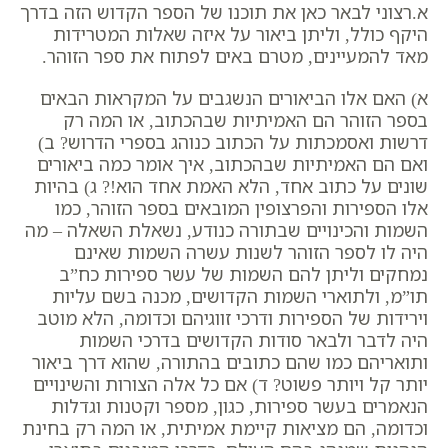
א.רצוני לבאר כאן את תוכנו של הספר הקדוש הזה בדרך
היקף כולל, וליתן ביאור על איזה שאלות המטרידות
מאד להמעיינים, מטרם באים לפתוח את ספר הזוהר.
א) האם אלו הביאורים הנשגבים על המקראות הבאים
בספר הזוהר הם האמיתיות שבהכתוב, או המה רק
דרשות ואסמכתות על הכתוב כנוהג בספרי הדרוש?
ב)
ואם הם האמיתיות שבהכתוב, איך אומר כמה ביאורים
שונים על כתוב אחד, הלא האמת אחד הוא!?
ג) בהיות
אלו הספירות והפרצופין המובאים בספר הזוהר, כמו
השמות והכינויים שבתורה כנודע, נשאלת השאלה – מה
היה לו לספר הזוהר לשנות עשרה השמות שאינם
נמחקים וליתן להם השמות של עשר ספירות כח”ב
תו”מ, ולתוארי השמות הקדושים, מכנה בשם עליות
וירידות של הספירות ודרכי זווגיהם וכדומה, הלא מוטב
היה לדבר ולבאר סודות הקדושים בדרכי השמות
ותואריהם כמו שהם כתובים בהתורה, שהוא דרך ביאור
יותר קל ויותר פשוט?
ד) אם כל אלה הצורות והשינויים
הנאמרים בעשר ספירות, כגון, מספר וקטנות וגדלות
וכדומה, הם מציאות קיימת אמיתית, או המה רק בחינת