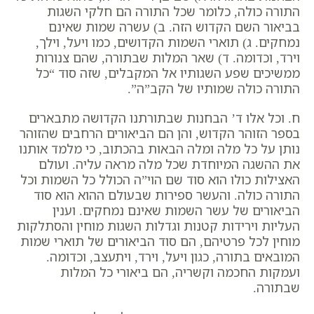
התורה כולה, כלומר שכל התורה הם חלקי השגות
בביאור השם הקדוש הזה. ב) עשרה שמות שאינם
נמחקים. ג) תוארי השמות הקדושים, כמו ויעל, וילך,
וירד, וכדומה. ד) שאר המלות שבתורה, שהם צנורות
ממשיכים שפע השגותיו אל המקבלים, שזה סוד “כל
התורה כולה שמותיו של הקב”ה”.
ח. וכל אלו ד’ הבחנות שבתורתנו הקדושה מתבארים
בספר הזוהר הקדוש, והן הם הביאורים הרחבים שהזוהר
נותן על כל מלה ומלה הבאות בהכתוב, כי מלמד אותנו
את ההשגה המיוחדת שכל מלה מראה עליה. ועולם
האצילות כולו הוא סוד שם הוי”ה הכולל כל השמות וכל
התורה כולה. והעשר ספירות שבעולם ההוא הוא סוד
הביאורים של עשר השמות שאינם נמחקים. וענין
העליות וירידות קטנות וגדלות השגות מוחין והסתלקות
מוחין לכל פרטיהם, הם סוד הביאורים של תוארי שמות
המובאים בתורה, כגון ויעל, וירד, ויתעצב, וכדומה.
ועמקות החכמה וקשריה, הם ביאורי כל המלות
שבתורה.