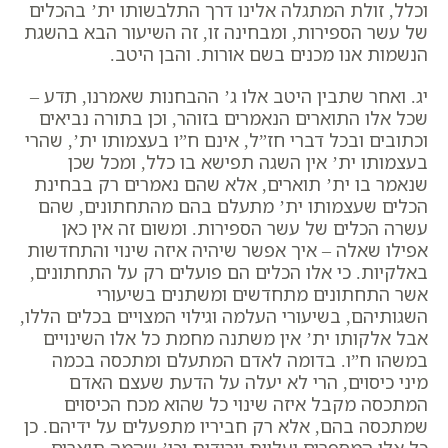
וכלל, זולת המתגלה אלינו דרך התלבשותו ית’ בהכלים
של עשר הספירות, ומבחינה זו, זה השיעור הבא בהשגת
הנשמות אנו מכנים בשם אורות. והבן היטב.
יג. ואחר שתבין היטב אלו ג’ ההבחנות שאמרנו, תדע –
שכל אלו התוארים הנאמרים בזוהר, וכן בתורה נביאים
וכתובים ובכל דברי חז”ל, אינם ח”ו בעצמותו ית’, שהרי
בעצמותו ית’ אין השגה תפישא בו כלל, ומכל שכן
שנאמר בו ית’ תוארים, אלא שהם נאמרים רק בבחינת
הכלים שעצמותו ית’ מתעלם בהם מהתחתונים, שהם
עשרה הכלים של עשר הספירות.
ומשום זה אין כאן
אפילו שאלה – איך אפשר שיהיה איזה שינוי והתחדשות
באלקיות. כי אלו הכלים הם פועלים רק על התחתונים,
אשר התחתונים מתחדשים ומשתנים בשיעורי
השגותיהם, בשיעורי העלמה וגילוי המצויים בכלים הללו,
אבל אלקותו ית’ אין משתנה מחמת כל אלו השינויים
במשהו ח”ו. בדומה לאדם המתעלם ומתכסה בכמה
מיני כיסוים, הרי לא יעלה על הדעת שעצם האדם
המתכסה מקבל איזה שינוי כל שהוא מכח הכיסוים
שמתכסה בהם, אלא רק חביריו מתפעלים על ידיהם. כן