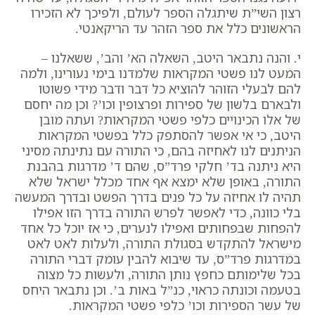
רצון השי”ת שיתגלה הספר לעולם, ולפיכך לא הזכירו
הראשונים כלל את ספר הזהר עד הריקאנטי.
י. והנה נתבאר היטב, השאלה הא’ והב’, ששאלנו –
המעט לנו פשטי המקראות שלמדנו בימי נעורינו, ולמה
להם לבעלי הזוהר להוציא כל דבר ודבר מידי פשוטו
ולבארם בלשון של ספירות ופרצופין וכו’? וכן מה יחסם
של אלו הכינויים כלפי פשטי המקראות?
ועתה מובן
היטב, כי אי אפשר להסתפק כלל בפשטי המקראות
הניתנים לנו לאחיזה בהם, כי התורה עם נתינתה מסיני
היא ניתנה בד’ חלקי פרד”ס, שהם ד’ מדרגות בהבנת
התורה, באופן שלא ימצא אף אחד מכלל ישראל שלא
תהיה לו אחיזה על כל פנים בדרך הפשט ובדרך המעשה
בלי כוונה, כדי לאפשר לפרש התורה בדרך הזו אפילו
להפחות שבפחותים ואפילו לנערים, כי אז יוכל כל אחד
מישראל להתקדש בסגולת התורה, ולעלות לאט לאט
במדרגות פרד”ס, עד שיבוא להבין עומק דברי התורה
בכל שלימותם כחפץ נותן התורה, ולעשות כל מצוה
בטעמה וכונתה כראוי, כנ”ל באות ב’. וכן נתבאר היחס
של עשר הספירות וכו’ כלפי פשטי המקראות.