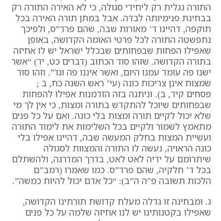
התורה נגלית רק ליחידי סגולה, כי לא האירה התורה רק
בבחינת פנימיותה לבדה. אבל במתן תורה האירה בכל
תוקפה, דהיינו ד’ מאורות שבה, שהם פרד”ס, ולפיכך
נתפשטה התורה לכל פרטי האומה הקדושה, באופן
שאפילו הפחות שבפחותים שבכלל ישראל יש לו אחיזה
בתורה הקדושה. שזהו סוד הכתוב (דברים כט, יד) “אשר
ישנו פה עומד עמנו היום, ואשר איננו פה וגו'”.
וזהו סוד
שמצות אינן צריכות כונה (עי’ ראש השנה כח, ב ;
פסחים קיד, ב). וניתנה בזה הזדמנות אפילו להפחות
שבפחותים שיוכל להתקדש בתורה ומצות, כי אין לך מי
שלא יכול לקיים תורה ומצות בלי כונה. ואם על כל פנים
מתאמץ לשמור ולקיים בכל השלימות את לימוד התורה
ועשיית המצות בחלק המעשה שבה, דהיינו אפילו בלי
כונה הראויה, נעשה לו התורה והמצוות לסגולה
שיתרומם על ידיה לאט לאט, בדרך המדרגה, ולהשתלם
בכל ד’ חלקיה, שהם פרד”ס. כמו שאמרו (רמב”ם
הלכות תשובה פ”ה ה”ב): “כל אדם יכול להיות כמשה”.
ג. ומבחינה זו גדלה מעלת קדושת תורתינו הקדושה,
שאפילו בקטנותינו יש לנו אחיזה שלמה על כל פנים