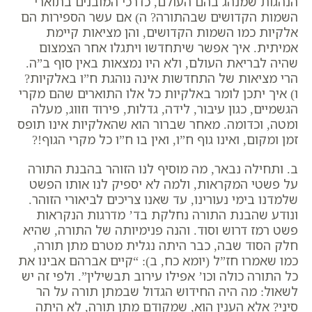
הנהגות שמנהג בהם העולם, כדרכי המובנים בתוארי
השמות הקדושים שבהתורה?
ה) אם עשר הספירות הם
אלקיות כמו השמות הקדושים, והן מציאות קיימת
אמיתית. איך אפשר שיתחדשו ויתגלו אחר הצמצום
שהיה לבריאת העולם, ולא היו נמצאות באין סוף ב”ה.
הרי מציאות של התחדשות אינה נוהגת ח”ו באלקיות?
ו) איך יתכן לומר באלקיות כל אלו התוארים שהם מקרי
הגשמיים, כגון עיבור, לידה, גדלות, פירוד וזווג, מעלה
ומטה, וכדומה. מאחר שברור הוא שהאלקיות אינו תופס
זמן ומקום, ואינו גוף ח”ו, ואין בו ח”ו כל מקרי הגוף!?
ב. ותחילה נבאר, מה מוסיף לנו הזוהר בהבנת התורה
על פשטי המקראות, ולמה לא יספיק לנו אותו הפשט
שלמדנו בימי נעורינו, עד שאנו צריכים לביאורי הזוהר.
ונודע שהבנת התורה נחלקת בד’ מדרגות הנקראות
פשט רמז דרוש וסוד. והנה פנימיותה של התורה, שהיא
חלק הסוד שבה, כבר היתה נגלית מטרם מתן תורה,
כמו שאמרו חז”ל (יומא כח, ב): “קיים אברהם אבינו את
כל התורה כולה וכו’ אפילו עירוב תבשילין”. ולפי זה יש
לשאול: מה היה החידוש הגדול שבמתן תורה על הר
סיני?
אלא הענין הוא, שמקודם מתן תורה, לא היתה