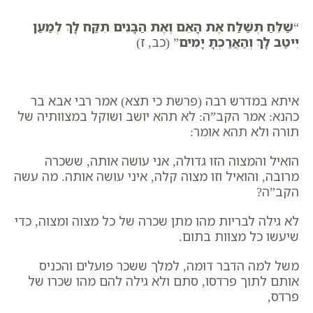
“
שַׁלֵּחַ תְּשַׁלַּח אֶת הָאֵם וְאֶת הַבָּנִים תִּקַּח לָךְ לְמַעַן
יִיטַב לָךְ וְהַאֲרַכְתָּ יָמִים
” (כב, ז)
איתא במדרש רבה (פרשת כי תצא) אמר רבי אבא בר
כהנא: אמר הקב”ה: לא תהא יושב ושוקל במצוותיה של
תורה ולא תהא אומר:
הואיל והמצוה הזו גדולה, אני עושה אותה, ששכרה
מרובה, והואיל וזו מצוה קלה, איני עושה אותה. מה עשה
הקב”ה?
לא גילה לבריות מהו מתן שכרה של כל מצוה ומצוה, כדי
שיעשו כל מצוות בתום.
משל למה הדבר דומה, למלך ששכר פועלים והכניס
אותם לתוך פרדסו, סתם ולא גילה להם מהו שכרו של
פרדס,