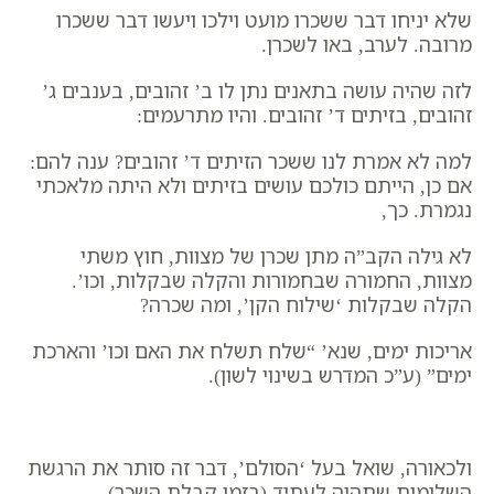
שלא יניחו דבר ששכרו מועט וילכו ויעשו דבר ששכרו
מרובה. לערב, באו לשכרן.
לזה שהיה עושה בתאנים נתן לו ב’ זהובים, בענבים ג’
זהובים, בזיתים ד’ זהובים. והיו מתרעמים:
למה לא אמרת לנו ששכר הזיתים ד’ זהובים? ענה להם:
אם כן, הייתם כולכם עושים בזיתים ולא היתה מלאכתי
נגמרת. כך,
לא גילה הקב”ה מתן שכרן של מצוות, חוץ משתי
מצוות, החמורה שבחמורות והקלה שבקלות, וכו’.
הקלה שבקלות ‘שילוח הקן’, ומה שכרה?
אריכות ימים, שנא’ “שלח תשלח את האם וכו’ והארכת
ימים” (ע”כ המדרש בשינוי לשון).
ולכאורה, שואל בעל ‘הסולם’, דבר זה סותר את הרגשת
השלימות שתהיה לעתיד (בזמן קבלת השכר)