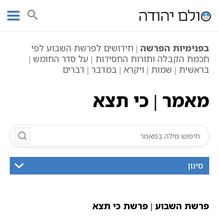
Ski
עמוד ראשי
אוצר הכתבים
חומש דברים | מאמרים
כי תצא
t
פרשת שבוע
מאמר | כי תצא
conten
בפנימיות הפרשה
| חידושים לפרשת השבוע לפי
חכמת הקבלה ותורות החסידות | על סדר החומש |
בראשית | שמות | ויקרא | במדבר | דברים
מאמר | כי תצא
סינון
פרשת השבוע | פרשת כי תצא