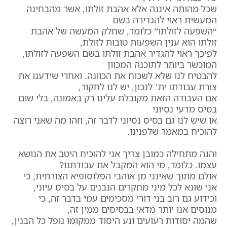
שכל מהותה איננה אלא אהבת זולתו, אשר מהבחינה
המעשית ראוי להגדירה בשם
“השפעה לזולתו” כלומר, שחלק המעשה של אהבת
זולתו הוא ענין השפעות טובות לזולת,
לפיכך ראוי להגדיר אהבת זולתו בשם השפעה לזולתו,
המוכשר ביותר לתוכנה המכוון
להבטיח לנו שלא לשכוח את הכוונה. ואחרי שידענו את
צורת עבודתו ית’ לנכון, יש לנו לחקור,
אם העבודה הזאת מקובלת עלינו רק באמונה, בלי שום
בסיס מדעי נסיוני
או שיש לנו גם בסיס נסיוני לדבר זה, וזהו מה שאני רוצה
להוכיח במאמר שלפנינו.
והנה מתחילה כמובן צריך אני להוכיח היטב את הנושא
עצמו. כלומר, מי הוא המקבל את עבודתנו?
אולם מתוך שאינני מן אוהבי הפלוסופיא הצורתית, כי
אני שונא לכל מיני מחקרים הנבנים על בסיס עיוני,
וכידוע גם רוב בני דורי מסכימים עמי בדבר זה, כי
מנוסים אנו יותר מדאי בבסיסים ממין זה,
שהמה יסודות רעועים ונע היסוד ממקומו נופל כל הבנין,