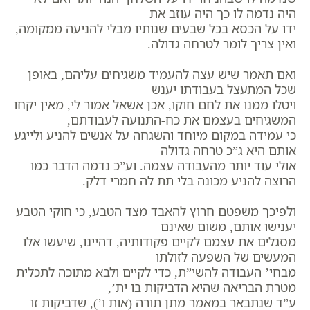
היה נדמה לו כך היה עוזב את
ידו על הכסא בכל שבעים שנותיו מבלי להניעה ממקומה,
ואין צריך לומר לטרחה גדולה.
ואם תאמר שיש עצה להעמיד משגיחים עליהם, באופן
שכל המתעצל בעבודתו יענש
ויטלו ממנו את לחם חוקו, אכן אשאל אמור לי, מאין יקחו
המשגיחים בעצמם את כח-התנועה לעבודתם,
כי עמידה במקום מיוחד והשגחה על אנשים להניע ולייגע
אותם היא ג”כ טרחה גדולה
אולי עוד יותר מהעבודה עצמה. וע”כ נדמה הדבר כמו
הרוצה להניע מכונה בלי תת לה חמרי דלק.
ולפיכך משפטם חרוץ להאבד מצד הטבע, כי חוקי הטבע
יענישו אותם, משום שאינם
מסגלים את עצמם לקיים פקודותיה, דהיינו, שיעשו אלו
המעשים של השפעה לזולתו
מבחי’ העבודה להשי”ת, כדי לקיים ולבא מתוכה לתכלית
מטרת הבריאה שהיא הדביקות בו ית’,
ע”ד שנתבאר במאמר מתן תורה (אות ו’), שדביקות זו