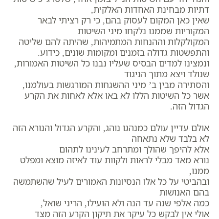
דתיות מבחינת האחדות האלקית,
שאין כאן המקום לעסוק בהם, כי רק רציתי לבאר
המקוריות שממנו נלקחו מיני השיטות
המקולקלות וההנחות המתמיהות, שהיתה להם שליטה
והתפשטות גדולה בזמנים ומקומות שונים, כידוע.
ונמצינו למדים הבסיס שעליו נבנו כל השיטות האמורות,
שנולד ויצא מתוך הניגוד
והסתירה מבין ב’ מיני ההשגחות המורגשות בעולמנו,
אשר כל השיטות הללו לא באו אלא לאחות את הקרע
הגדול הזה.
אולם עדיין עולם כמנהגו נוהג, והקרע הגדול והנורא הזה
לא בלבד שלא נתאחה
אלא להיפך שהולך ומתרחב לעינינו לתהום
נורא מאד מבלי לראות ולקוות עוד לאיזה מוצא ומפלט
ממנו,
ובהביטי על כל אלו הנסיונות האמורים לעיל שהשתמשה
בהם האנושות
כמה אלפי שנה עד הנה ולא הועילו, הריני שואל,
אולי אין לבקש כל עיקר את תיקון הקרע הזה מצד