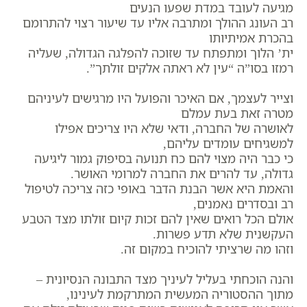
מגיעה לעובד במדת שפעו הנעים
רב העונג ההולך ומתרבה אליו עד שיעור רצוי להתרומם
בהכרת אמיתיותו
ית’ הלוך ומתפתח עד שזוכה להפלגה הגדולה, שעליה
רמזו בסו”ה “עין לא ראתה אלקים זולתך”.
וצייר לעצמך, אם האיכר והפועל היו מרגישים לעיניהם
מטרה זאת בעת עמלם
לאושרה של החברה, ודאי שלא היו צריכים אפילו
למשגיחים עומדים עליהם,
כי כבר היה מצוי להם כח תנועה בסיפוק גמור ליגיעה
גדולה, עד להרים את החברה למרומי האושר.
והאמת היא אשר הבנת הדבר באופי כזה צריכה לטיפול
רב ובסדרים נאמנים,
אולם הכל רואים שאין להם זכות קיום זולתו מצד הטבע
העקשנית שלא תדע פשרות.
וזהו מה שרציתי להוכיח במקום זה.
והנה הוכחתי בעליל לעיניך מצד התבונה הנסיונית –
מתוך ההסטוריה המעשית המתרקמת לעינינו,