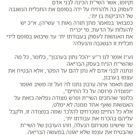
וקיומו, אשר השי”ת הכינה לבני אדם
לעסוק בה ולהרויח על ידה בסופם את התכלית הנשגבה
של הדביקות בו ית’,
כמבואר במאמר מתן תורה (אות ו’ עש”ה), א”כ יש
להעלות על הדעת, מי יכריח
את האנושות לעסוק בעבודתו ית’ עד שיבואו בסופם לידי
תכלית זו הנשגבה והנעלה?
וע”ז אומר לנו ר”ע “הכל נתון בערבון”, כלומר, כל מה
שהשי”ת הניח בעסק הבריאה
ונתנה לבני אדם לא נתן להם על הפקר, אלא הבטיח את
עצמו בערבון,
ואם תאמר איזה ערבון נתנו לו? ועל זה משיב ואומר
“ומצודה פרוסה על כל החיים”,
כלומר שהחכים השי”ת ופרש מצודה נפלאה כזאת על
האנושות שאף אחד ממנה לא ימלט,
אלא כל החיים מוכרחים להלכד שמה במצודה זו, ולקבל
עליהם בהכרח את עבודתו ית’,
עד שישיגו מטרתם הנעלה, וזהו הערבון של השי”ת
שהבטיח את עצמו שלא יאונה במעשה הבריאה.