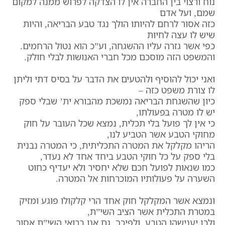
נוח ורצוי בין החברה אין לו הצדקה לפרוש ממנה למקום
שמם, ועל אדם
כזה אסור לרחם להיותו הולך נגד טבע הבריאה, והיות
שיש לו עצה לחיות
כפי אשר גזרה עליו ההשגחה, וע”כ הוא נטול הרחמים.
והמשפט הזה מוסכם מכל חברי האנושות לבלי חולק.
ואני יכול להוסיף ולהטעים את הדבר על בסיס דתי וליתן
לו צורת משפט כזה –
כיון שהשגחת הבריאה נמשכת מהבורא ית’ שבלי ספק
יש לו מטרה בפעולתו,
כי אין לך פועל בלי תכלית, נמצא שכל העובר על חוק
מחוקי הטבע אשר הטביע לנו,
הריהו מקלקל את המטרה התכליתית, כי המטרה נבנית
בלי ספק על כל חוקי הטבע ביחד אחד לא נעדר,
כמו שנאות לפועל חכם שלא יחסיר ולא יעדיף כחוט
השערה על פעולותיו המוכרחות אל המטרה.
ונמצא אשר המקלקל חוק אחד הרי קלקולו פוגע ומזיק
במטרת התכלית אשר הציב השי”ת,
ולכן יענישהו הטבע. ולפיכך, גם אנו ברואי השי”ת אסור