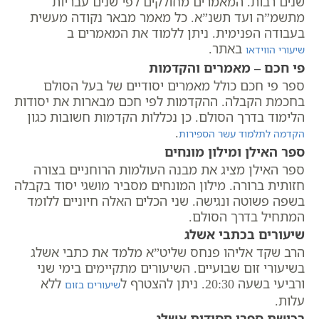
שנים רבות. המאמרים מחולקים לפי שנים עבריות
מתשמ”ה ועד תשנ”א. כל מאמר מבאר נקודה מעשית
בעבודה הפנימית. ניתן ללמוד את המאמרים ב
באתר.
שיעורי הווידאו
פי חכם – מאמרים והקדמות
ספר פי חכם כולל מאמרים יסודיים של בעל הסולם
בחכמת הקבלה. ההקדמות לפי חכם מבארות את יסודות
הלימוד בדרך הסולם. כן נכללות הקדמות חשובות כגון
.
הקדמה לתלמוד עשר הספירות
ספר האילן ומילון מונחים
ספר האילן מציג את מבנה העולמות הרוחניים בצורה
חזותית ברורה. מילון המונחים מסביר מושגי יסוד בקבלה
בשפה פשוטה ונגישה. שני הכלים האלה חיוניים ללומד
המתחיל בדרך הסולם.
שיעורים בכתבי אשלג
הרב שקד אליהו פנחס שליט”א מלמד את כתבי אשלג
בשיעורי זום שבועיים. השיעורים מתקיימים בימי שני
ורביעי בשעה 20:30. ניתן להצטרף ל
ללא
שיעורים בזום
עלות.
רכישת ספרי חסידות אשלג