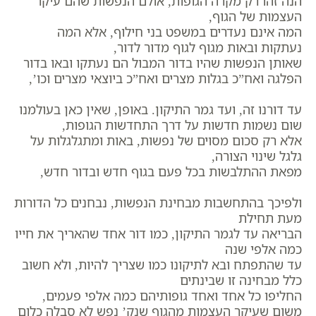
הנה זהו רק מקרה הגופות, אולם הנפשות שהם עיקר
העצמות של הגוף,
המה אינם נעדרים במשפט בני חילוף, אלא המה
נעתקות ובאות מגוף לגוף מדור לדור,
שאותן הנפשות שהיו בדור המבול הם נעתקו ובאו בדור
הפלגה ואח”כ בגלות מצרים ואח”כ ביוצאי מצרים וכו’,
עד דורנו זה, ועד גמר התיקון. באופן, שאין כאן בעולמנו
שום נשמות חדשות על דרך התחדשות הגופות,
אלא רק סכום מסוים של נפשות, באות ומתגלגלות על
גלגל שינוי הצורה,
מפאת ההתלבשות בכל פעם בגוף חדש ובדור חדש,
ולפיכך בהתחשבות מבחינת הנפשות, נבחנים כל הדורות
מעת תחילת
הבריאה עד לגמר התיקון, כמו דור אחד שהאריך את חייו
כמה אלפי שנה
עד שהתפתח ובא לתיקונו כמו שצריך להיות, ולא חשוב
כלל מבחינה זו שבינתים
החליפו כל אחד ואחד גופותיהם כמה אלפי פעמים,
משום שעיקר העצמות מהגוף שנק’ נפש לא סבלה כלום