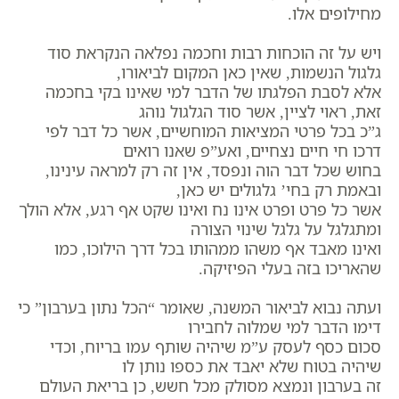
מחילופים אלו.
ויש על זה הוכחות רבות וחכמה נפלאה הנקראת סוד
גלגול הנשמות, שאין כאן המקום לביאורו,
אלא לסבת הפלגתו של הדבר למי שאינו בקי בחכמה
זאת, ראוי לציין, אשר סוד הגלגול נוהג
ג”כ בכל פרטי המציאות המוחשיים, אשר כל דבר לפי
דרכו חי חיים נצחיים, ואע”פ שאנו רואים
בחוש שכל דבר הוה ונפסד, אין זה רק למראה עינינו,
ובאמת רק בחי’ גלגולים יש כאן,
אשר כל פרט ופרט אינו נח ואינו שקט אף רגע, אלא הולך
ומתגלגל על גלגל שינוי הצורה
ואינו מאבד אף משהו ממהותו בכל דרך הילוכו, כמו
שהאריכו בזה בעלי הפיזיקה.
ועתה נבוא לביאור המשנה, שאומר “הכל נתון בערבון” כי
דימו הדבר למי שמלוה לחבירו
סכום כסף לעסק ע”מ שיהיה שותף עמו בריוח, וכדי
שיהיה בטוח שלא יאבד את כספו נותן לו
זה בערבון ונמצא מסולק מכל חשש, כן בריאת העולם