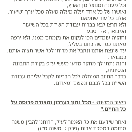
וכל מעונה ומנוצל מן הארץ,
ואושרו של כל אחד יעלה מעלה מעלה מכל ערך ושיעור.
אולם כל עוד שתמאנו
ולא תרצו לבא בברית עבודת השי”ת בכל השיעור
המבואר, אז הטבע
וחוקיה עומדים הכן לנקום את נקמתם ממנו, ולא ירפה
מאתנו כמו שהוכחנו בעליל,
עד שינצח אותנו ונקבל את מרותו לכל אשר תצוה אותנו,
כמבואר.
והנה נתתי לך מחקר מדעי מעשי ע”פ בקורת התבונה
הנסיונית,
בדבר החיוב המוחלט לכל הבריות לקבל עליהם עבודת
השי”ת בכל לבבם ונפשם ומאודם.
ביאור המשנה:
“הכל נתון בערבון ומצודה פרוסה על
כל החיים.”
ואחר שידענו את כל האמור לעיל, הרוחנו להבין משנה
סתומה במסכת אבות (פרק ג’ משנה ט”ז).