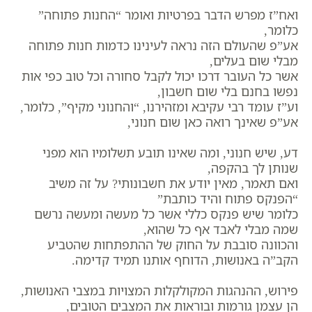
ואח”ז מפרש הדבר בפרטיות ואומר “החנות פתוחה”
כלומר,
אע”פ שהעולם הזה נראה לעינינו כדמות חנות פתוחה
מבלי שום בעלים,
אשר כל העובר דרכו יכול לקבל סחורה וכל טוב כפי אות
נפשו בחנם בלי שום חשבון,
וע”ז עומד רבי עקיבא ומזהירנו, “והחנוני מקיף”, כלומר,
אע”פ שאינך רואה כאן שום חנוני,
דע, שיש חנוני, ומה שאינו תובע תשלומיו הוא מפני
שנותן לך בהקפה,
ואם תאמר, מאין יודע את חשבונותי? על זה משיב
“הפנקס פתוח והיד כותבת”
כלומר שיש פנקס כללי אשר כל מעשה ומעשה נרשם
שמה מבלי לאבד אף כל שהוא,
והכוונה סובבת על החוק של ההתפתחות שהטביע
הקב”ה באנושות, הדוחף אותנו תמיד קדימה.
פירוש, ההנהגות המקולקלות המצויות במצבי האנושות,
הן עצמן גורמות ובוראות את המצבים הטובים,