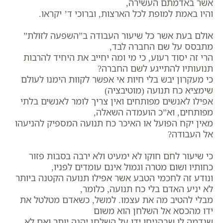
אשר באדמתם העשירה,
והיו באמת למופת לכל הארצות, וברוכי ד’ יקראו.
אולם בעת אשר כל שיעור העבודה ב”השפעה לזולת”
מתבסס על שם החברה לבד,
הרי זה יסוד רעוע, כי מי ומה יחייב את היחיד להרבות
תנועותיו להתייגע לשם החברה?
כי מעקרון יבש בלי חיות אי אפשר לקוות הימנו לעולם
שימציא כח תנועה (מוטיבציה)
אפילו לאנשים מפותחים ואין צריך לומר לאנשים בלתי
מפותחים, וא”כ הועמדה השאלה,
מאין יקח הפועל או האיכר כח תנועה המספיק להניעהו
אל העבודה?
כי שיעור לחם חוקו לא ימעיט ולא ירבה בסבות פזור
כחותיו ושום מטרה וגמול אינם עומדים לפניו,
ונודע זה לחכמי הטבע אשר אפילו תנועה הקטנה ביותר
לא יניע האדם בלי כח תנועה, כלומר,
מבלי להטיב מה את עצמו. למשל, כשאדם מטלטל את
ידו מהכסא אל השלחן הוא משום
שנדמה לו שבהניחו ידו על השלחן יהנה יותר ואם לא