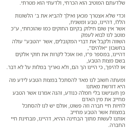
שלדעתם המוטיב הוא הכרחי, ולדעתי הוא מטרתי.
וכדי שלא אצטרך מכאן ואילך להביא את ב’ הלשונות
הללו, דהיינו, טבע ומשגיח,
אשר אין שום חילוק בקיום החוקים כמו שהוכחתי, ע”כ
מוטב לנו לבוא לעמק
השווה ולקבל את דברי המקובלים, אשר “הטבע” עולה
בחשבון “אלהים”,
דהיינו, במספר פ”ו, ואז אוכל לקרות את חוקי אלקים
בשם מצות הטבע,
או להיפך, כי היינו הך הם, ולא נאריך במלות על לא דבר.
ומעתה חשוב לנו מאד להסתכל במצות הטבע לידע מה
היא דורשת מאתנו
פן תענישנו בלי חמלה כנודע, והנה אמרנו אשר הטבע
מחייב את מין האדם
לחיות חיי חברה וזה פשוט, אולם יש לנו להסתכל
במצוות אשר הטבע מחייב
אותנו לעשות מתוך הבחינה ההיא, דהיינו, מבחינת חיי
החברה.