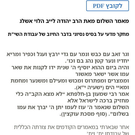
לקובץ PDF
מאמר השלום מאת הרב יהודה לייב הלוי אשלג
מחקר מדעי על בסיס נסיוני בדבר החיוב של עבודת השי”ת
וגר זאב עם כבש ונמר עם גדי ירבץ ועגל וכפיר ומריא
יחדיו ונער קטן נהג בם וכו’.
והיה ביום ההוא יוסיף ה’ שנית ידו לקנות את שאר
עמו אשר ישאר מאשור
וממצרים ומפתרוס ומכוש ומעילם ומשנער ומחמת
ומאיי הים (ישעיה י”א).
אמר רבי שמעון בן-חלפתא “לא מצא הקב”ה כלי
מחזיק ברכה לישראל אלא
השלום שנאמר ה’ עוז לעמו יתן ה’ יברך את עמו
בשלום”. (סוף מסכת עוקצין).
אחר שבארתי במאמרים הקודמים את צורתה הכללית
של עבודתו ית’ וית’,