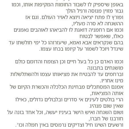
באופן שיספיק לו לשבור החומות המקיפות אותו, וכמו
גבור מזוין מנוסה ורגיל הולך
ופורץ לו פתח יציאה ויוצא לאויר העולם. וגם אז
ההשגחה לא סרה מעליו,
וכמו אם רחמניה דואגת לו להביאהו לאוהבים נאמנים
כאלו, שאפשר לבטוח
בהם שנקראים אבא ואמא, שיעזרוהו כל ימי חולשתו עד
שיגדל ויוכל לשמור על קיומו בכחו עצמו.
וכמו האדם כן כל בעל חיים וכן הצומח והדומם כולם
מושגחים בתבונה
וברחמים עד להבטיח את מציאותו עצמו ולהשתלשלות
מינו אחריו.
אמנם המסתכלים מבחינת הכלכלה והכשרת הקיום של
אותה המציאות,
הרי בולטים לעינים אי סדרים ובלבולים גדולים, כאילו
שאין שום מנהיג
ושום השגחה ואיש הישר בעיניו יעשה, וכל אחד בונה על
חורבנו של חברו,
ורשעים השיגו חיל וצדיקים נרמסים באין חמלה וכו’.