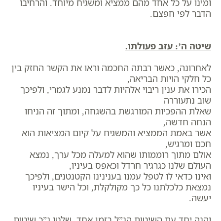
ומינו על כל אחד מהם ממציא ומשגיח מיוחד. והרחיבו
הדבר לפי חפצם.
שיטה ה’: עזב פעולתו.
לאחרונה, כאשר רבתה החכמה וראו את הקשר החזק בין
כל חלקי הויות הבריאה,
הכירו את ענין ריבוי אלהיות לדבר נמנע לגמרי, ולפיכך
שוב נתעוררה
שאלת ההפכיות המורגשת בהשגחה, ומתוך זה הניחו
הנחה חדשה,
אשר באמת הממציא והמשגיח על קיום המציאות הוא
חכם ומרגיש,
אולם מתוך רוממותו שהוא למעלה מכל ערך, נמצא
העולם שלנו כגרגיר חרדל וכאפס בעיניו,
ואינו כדאי לו לטפל עמנו בענינינו הקטנטנים, ולפיכך
נמצאת כלכלתנו כל כך מקולקלת, וכל הישר בעיניו
יעשה.
והנה יחד עם השיטות הנ”ל בזמן אחד, שלטו ג”כ שיטות