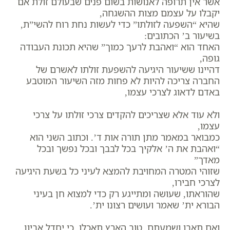
אשר אין תרופה לאנושות בשום פנים שבעולם זולת אם
יקבלו על עצמם מצות ההשגחה,
שהיא “השפעה לזולתו” כדי לעשות נחת רוח להשי”ת,
בשיעור ב’ הכתובים:
האחד הוא “ואהבת לרעך כמוך” שהיא תכונת העבודה
גופה,
דהיינו ששיעור היגיעה להשפעת זולתו לאשרם של
החברה צריכה להיות לא פחות מזה השיעור המוטבע
באדם לדאוג לצרכי עצמו,
ולא עוד אלא שצריכים להקדים צרכי זולתו על צרכי
עצמו,
כמבואר במאמר מתן תורה אות ד’. וכתוב השני הוא
“ואהבת את ה’ אלקיך בכל לבבך ובכל נפשך ובכל
מאדך”
שזוהי המטרה המחויבת להמצא לעיני כל בשעת היגיעה
לצרכי חבירו,
שהוראתו, שעושה ומתייגע רק כדי למצוא חן בעיני
הבורא ית’ שאמר ועושים רצונו ית’.
ואם תאבו ושמעתם, טוב הארץ תאכלו, כי יחדל אביון