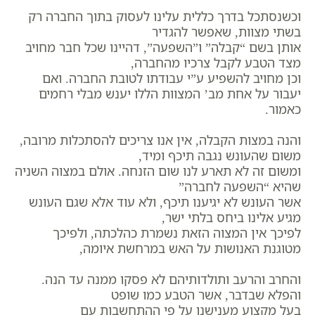
וכשנסתכל בדרך כללית עלינו לעסוק בתוך החברה רק
בשתי מצוות, שאפשר להגדיר
אותן בשם “קבלה” ו”השפעה”, דהיינו שכל חבר מחויב
מצד הטבע לקבל צרכיו מהחברה,
וכן מחויב להשפיע ע”י עבודתו לטובת החברה. ואם
יעבור על אחת מב’ המצוות הללו יענש מבלי רחמים
כאמור.
והנה במצות הקבלה, אין אנו צריכים להסתכלות מרובה,
משום שהעונש נגבה תיכף ומיד,
ומשום זה לא תארע לנו שום הזנחה. אולם במצוה השניה
שהיא “השפעה לחברה”
אשר העונש לא יגיענו תיכף, ולא עוד אלא שגם העונש
מגיע אלינו ביחס בלתי ישר,
לפיכך אין המצוה הזאת נשמרת כהלכתה, ולפיכך
מטוגנת האנושות על האש במרחשת איומה,
והחרב והרעב ותולדותיהם לא פסקו ממנה עד הנה.
והפלא שבדבר, אשר הטבע כמו שופט
בעל מקצוע מענישנו על פי ההתחשבות עם