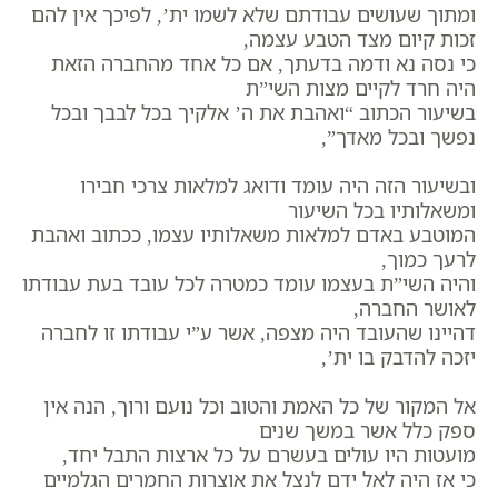
ומתוך שעושים עבודתם שלא לשמו ית’, לפיכך אין להם
זכות קיום מצד הטבע עצמה,
כי נסה נא ודמה בדעתך, אם כל אחד מהחברה הזאת
היה חרד לקיים מצות השי”ת
בשיעור הכתוב “ואהבת את ה’ אלקיך בכל לבבך ובכל
נפשך ובכל מאדך”,
ובשיעור הזה היה עומד ודואג למלאות צרכי חבירו
ומשאלותיו בכל השיעור
המוטבע באדם למלאות משאלותיו עצמו, ככתוב ואהבת
לרעך כמוך,
והיה השי”ת בעצמו עומד כמטרה לכל עובד בעת עבודתו
לאושר החברה,
דהיינו שהעובד היה מצפה, אשר ע”י עבודתו זו לחברה
יזכה להדבק בו ית’,
אל המקור של כל האמת והטוב וכל נועם ורוך, הנה אין
ספק כלל אשר במשך שנים
מועטות היו עולים בעשרם על כל ארצות התבל יחד,
כי אז היה לאל ידם לנצל את אוצרות החמרים הגלמיים