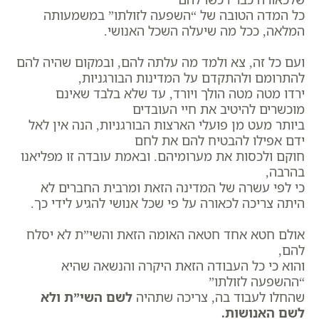
כל המדה הטובה של “השפעה לזולתו” במשמעותה
המלאה, ככל מה שיעלה השכל האנושי.
ועם כל זה, צא ולמד מה עלתה להם, ובמקום שהיה להם
להתרומם ולהתקדם על המדינות הבורגניות,
ירדו מטה מטה הולך ויורד, עד שלא בלבד שאינם
מוכשרים להיטיב את חיי העובדים
ביותר מעט מן פועלי הארצות הבורגניות, הנה אין לאל
ידם אפילו להבטיח להם את לחם
חוקם ולכסות את מערומיהם. ובאמת עובדה זו מפליאנו
בהרבה,
כי לפי עשרה של המדינה הזאת ומרבית החברים לא
היתה צריכה לכאורה על פי שכל אנושי להגיע לידי כך.
אולם חטא אחד חטאה האומה הזאת והשי”ת לא יסלח
להם,
והוא כי כל העבודה הזאת היקרה והנשאה שהיא
“ההשפעה לזולתו”
שהחלו לעבוד בה, צריכה שתהיה
לשם השי”ת ולא
לשם האנושות.