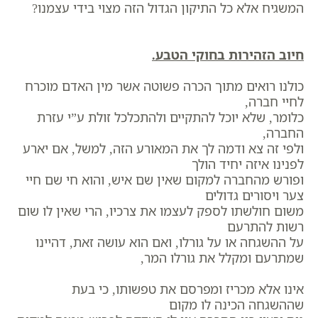
המשגיח אלא כל התיקון הגדול הזה מצוי בידי עצמנו?
חיוב הזהירות בחוקי הטבע.
כולנו רואים מתוך הכרה פשוטה אשר מין האדם מוכרח
לחיי חברה,
כלומר, שלא יוכל להתקיים ולהתכלכל זולת ע”י עזרת
החברה,
ולפי זה צא ודמה לך את המאורע הזה, למשל, אם יארע
לפנינו איזה יחיד הולך
ופורש מהחברה למקום שאין שם איש, והוא חי שם חיי
צער ויסורים גדולים
משום חולשתו לספק לעצמו את צרכיו, הרי שאין לו שום
רשות להתרעם
על ההשגחה או על גורלו, ואם הוא עושה זאת, דהיינו
שמתרעם ומקלל את גורלו המר,
אינו אלא מכריז ומפרסם את טפשותו, כי בעת
שההשגחה הכינה לו מקום