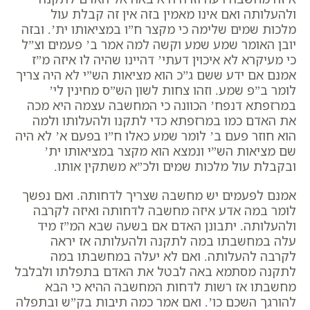
ולהעלותה ואם אינו מאמין בזה אין זה קבלת עול
מלכות שמים שלימה כי מקצר ח”ו במציאותו ית’. ובזה
יובן האומר שמע שמע וקשה למה אמר ב’ פעמים וצ”ל
כי מעיקרא לא איכוין דעתי’ דהיינו שהיה לו איזה מ”ז
אמנם אם ידע ששם ג”כ הוא מציאות הש”י לא היה צריך
לומר ב”פ שמע. וזהו צחות לשון הש”ס מחינין לי’
במרזפתא דנפח’ הכוונה כי המחשבה עצמה היא מכה
את האדם כמו במרזפתא כדי לתקנו ולהעלותו ולמה
הוא חוזר פעם ב’ לומר שמע כאלו ח”ו בפעם א’ לא היה
שם מציאות הש”י ונמצא הוא מקצר במציאותו ית’
ובקבלת עול מלכות שמים ולכ”א משתקין אותו.
אמנם לפעמים יש מחשבה שצריך לדחותה. ואם נפשך
לומר במה אדע איזה מחשבה לדחותה ואיזה לקרבה
ולהעלותה. יתבונן האדם אם בשעה שבא המ”ז מיד
עלה במחשבתו במה לתקנה ולהעלותה אז יראה
לקרבה להעלותה. ואם לא יעלה במחשבתו במה
לתקנה מסתמא באה לבטל את האדם בתפלתו ולבלבל
מחשבתו אז רשות לדחות המחשבה ההיא כי הבא
להורגך השכם כו’. ואם אמר כמה תיבות בק”ש ובתפלה