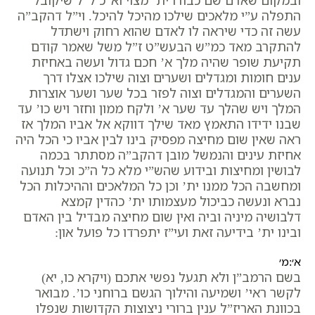
ובמקום שאדם שם כבודו ית’ מצוי וא”כ ל”ל שיקובל
התפלה ע”י מלאכים שילכו מהיכל להיכל. וי”ל דהקב”ה
עשה זה כדי שיראה לו לאדם שהוא רחוק וישתדל
להתקרב מאד כמ”ש הבעש”ט ז”ל משל שאמר קודם
תקיעת שופר שהיה מלך א’ חכם גדול ועשה באחיזת
ענים חומות ומגדלים ושערים וצוה שילכו אצלו דרך
השערים והמגדלים וצוה לפזר בכל שער ושער אוצרות
המלך ויש שהלך עד שער א’ ולקח ממון וחזר ויש כו’ עד
שבנו ידידו התאמץ מאד שילך דווקא אל אביו המלך אז
ראה שאין שום מחיצה מפסיק בינו לבין אביו כי הכל היה
אחיזת עינים והנמשל מובן דהקב”ה מסתתר בכמה
לבושין ומחיצות ובידוע שהש”י מלא כל ה”כ וכל תנועה
ומחשבה הכל ממנו ית’ וכן כל המלאכים וההיכלות הכל
נברא ונעשה כביכול מעצמותו ית’ כהדין קמצא
דלבושיה מיניה וביה ואין שום מחיצה מבדיל בין האדם
ובינו ית’ בידיעה זאת ועי”ז יתפרדו כל פועל און:
א׳:מ׳
בשם הרמב”ן ולא תגעל נפשי אתכם (ויקרא כו, יא)
לקשר ראי’ ושמיעה והילוך הגשם ברוחני כו’. מבואר
בכוונת האריז”ל ענין ברורי ניצוצות הקדושות שנפלו