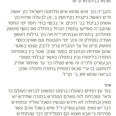
שהוא בניחותא ע”ש:
הקב”ה נק’ איש שהוא איש מלחמה וישראל נק’ אשה.
וז”ש האשה ניקנית (קידושין ב, א) לבעלה שיהיו נק’
אשתו כביכול בג’ דרכים. א’ בכסף בחי’ חסד ימי החסד
שהקב”ה מסייעו בחסדו הגדול בתחלה ואז כוסף וחושק
ומתלהב בתורתו ועבודתו י”ת וזה נק’ גדלות ראשון
ואח”כ נסתלק זה ונק’ ימי הקטנות וגם שאינו כוסף
וחושק מ”מ על צד ההכרח צריך לדבק עצמו בשטר
שהם אותיות הכתובים בספר שנק’ שטר בין באותיות
התורה בלימודו ובין בתפלה כאשר קבלתי ממורי
הבעש”ט זלה”ה זה שיש סגולה כו’ עד שיחזור אח”כ
להתענג בו ע”י שבאו המוחין בתורה ותפלה שנק’
בביאה שהוא זווג ב’ הנ”ל:
א׳:ו׳
בס’ עץ החיים כשעלה ברצונו הפשוט לברוא העולם כו’
וראי’ מוכרחת לזה מאדם המחדש בתורה שחידש יש
מאין ובתחלה לא חידש ועכשיו השכל מוליד ונתחדש
דבר יש מאין. ומהבעש”ט ז”ל שיש בשכל אדם עשר
ספירות כי אבא ואמא הם המולידים דבר שנתחדש