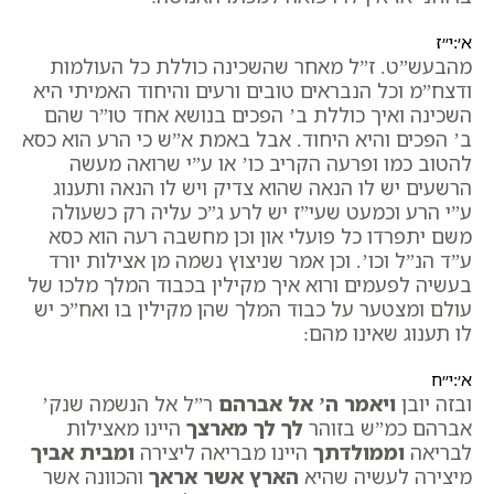
א׳:י״ז
מהבעש”ט. ז”ל מאחר שהשכינה כוללת כל העולמות
ודצח”מ וכל הנבראים טובים ורעים והיחוד האמיתי היא
השכינה ואיך כוללת ב’ הפכים בנושא אחד טו”ר שהם
ב’ הפכים והיא היחוד. אבל באמת א”ש כי הרע הוא כסא
להטוב כמו ופרעה הקריב כו’ או ע”י שרואה מעשה
הרשעים יש לו הנאה שהוא צדיק ויש לו הנאה ותענוג
ע”י הרע וכמעט שעי”ז יש לרע ג”כ עליה רק כשעולה
משם יתפרדו כל פועלי און וכן מחשבה רעה הוא כסא
ע”ד הנ”ל וכו’. וכן אמר שניצוץ נשמה מן אצילות יורד
בעשיה לפעמים ורוא איך מקילין בכבוד המלך מלכו של
עולם ומצטער על כבוד המלך שהן מקילין בו ואח”כ יש
לו תענוג שאינו מהם:
א׳:י״ח
ובזה יובן
ויאמר ה’ אל אברהם
ר”ל אל הנשמה שנק’
אברהם כמ”ש בזוהר
לך לך מארצך
היינו מאצילות
לבריאה
וממולדתך
היינו מבריאה ליצירה
ומבית אביך
מיצירה לעשיה שהיא
הארץ אשר אראך
והכוונה אשר