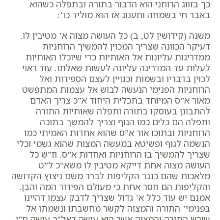
כך בזווג הרוחני הוא הדבור בתורה ובתפלה כשהוא
באבר חי בשמחה ותענוג אז הוא מוליד כו’:
משנה (קידושין לט, ב) כל העושה מצוה א’ מטיבין לו.
דעיקר הכוונה שצריך המכוין להמשיך הרוחניות
ממדריגות עליונות אל האותיות כדי שיוכלו האותיות
לעלות עד המדריגה עליונה לעשות שאלתו. עוד ראוי
לכוין בדבריו ובשמות וכנויין לעצם הספירות ואל
הרוחניות הפנימי הנעשה לבוש אל עצמות המתפשט
מאור א”ס המיוחד בתכלית היחוד א”כ צריך האדם
להתבונן בעוסקו בתורה ותפלה שאותיות התורה
ותפלה הם כלים כמו הגוף וצריך להמשך בתוכה
הרוחניות ובתוכו אור א”ס שהוא אחדות האמיתי כמו
הנשמה לגוף ופשיטא במעשה המצות שהוא גשמי וכלי
שצריך להמשיך בו הרוחניות ואחדות א”ס. וז”ש כל
העושה מצוה אחת דייקא מטיבין לו משא”כ ל”ט
מלאכות שהם כנגד הקליפות לברר משם ניצוץ הקדושה
והקליפות הם חסר אחת כי מעולם הפירוד המה והבן.
אמנם יש עוד כלל א’ גדול שצריך לדבק עצמו דהיינו
בפנימי’ התורה והמצוה לקשר מחשבתו ונשמתו אל
שורש התורה והמצוה אשר הוא עושה דאל”כ עושה ח”ו