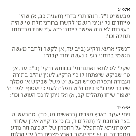
א׳:מ״ג
מבעש”ט ז”ל. הנהו תרי בדחי (תענית כב, א) שהיו
מייחדים כל עניני הגשמי לקשרו ברוחני זולת מי שהיה
בעצבות לא היה אפשר לייחדו כ”א ע”י שהיו מבדחתו
תחלה וכו’:
דנשקי ארעא ורקיע (ב”ב עד, א) לקשר ולחבר מעשה
הגשמי ברוחני דעי”ז נעשה יחוד קבה”ו.
שקל’ לסילתאי ואתנחתי’ בכוותא דרקי’ (ב”ב עד, א)
פי’ שביקש שיפתחו לו כוי הרקיע לענין עה”ב בתורה
ועבודה ותפלה כמ”ש הבעש”ט משל שביקש א’ ממלך
שידבר עמו ג”פ ביום וז”ש תפלה לעני כי יעטוף ולפני ה’
ישפוך שיחו (תהלים קב, א) ואז ניתן לו גם העושר וכו’:
א׳:מ״ד
ויחי יעקב בארץ מצרים (בראשית מז, כח). מהבעש”ט
בצר הרחבת לי (תהלים ד, ב) כי צדיקייא אינון שלוחי
דמטרוניתא להתפלל על החסרון של השכינה וזה נודע
מחסרונך. וז”ש ויחי יעקב בארץ מצרים ר”ל ע”י הגלות