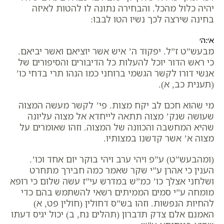
יהיה כלול מהכל. והבחירה נתונה לו להטות לאיזה
בחינה שירצה לכך נשיו הטו לבבו:
א׳:ה׳
מבעש”ט ז”ל. יפקוד ה’ איש אשר יוציאם ואשר יביאם.
כי ראש הדור יוכל להעלות כל הדיבורים והסיפורים של
אנשי דורו לקשר הגשמי ברוחני כמו הנהו תרי בדחי כו’
(תענית כב, א).
מי שהוא חכם לב יקח מצות. פי’ לקשר מעשה המצוה
שעושה שנק’ מצוה תתאה לייחדא אל מצוה עליונה
שהיא המחשבה והכוונה של המצוה. וזהו שאומרים על
מצוה א’ אשר קדשנו במצותיו.
(ומהבעש”ט) ע”פ ויהי ערב ויהי בוקר יום אחד וכו’.
הענין כי אהרן ע”י שקר שאמר כמה חבירך מתחרט
ושלחני אצלך כו’ כמ”ש במדרש עי”ז עשה שלום כי רופא
מומחה ע”י סמים הממיתים רשאי להשתמש בהם כדי
להחיות הנפשות. וזהו בש”ס דחולין (חולין פט, א)
האמנם אלם צדק תדברון (תהלים נח, ב) יכול יגיס דעתו