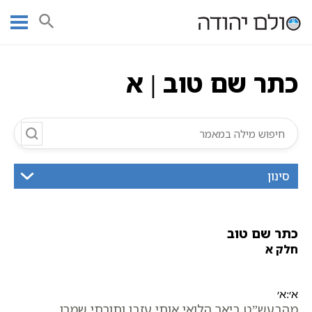
Ski
עמוד ראשי
אוצר הכתבים
חלק א
כתבי הבעש"ט
כתר שם טוב
t
כתר שם טוב | א
conten
כתר שם טוב | א
סינון
כתר שם טוב
חלק א
א׳:א׳
מהבעש”ט ביאר הלואי אותי עזבו ותורתי שמרו