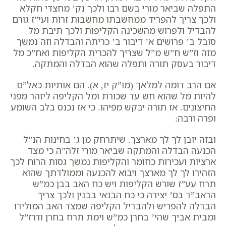
התפלה שביאר מורי בשם רבו ולכך נק’ מחצדי חקלא
ולכך צריך להפריד ממחשבתו מחשבות זרות ועי”ז גורם
להבדיל ולפרוש מהשכינה הקליפות ולכך תיבת מל
סובל ב’ פרושים א’ דיבור ב’ כריתה והבדלה וזה נמשך
מזה וז”ש ח”ש מ”ל שצריך להכרית הקליפות ואח”כ מל
דיבור בעסק תורה ותפלה שהוא הבדלה והמתקה.
אם הרב דומה למלאך (מו”ק יז, א). הם אותיות כאל”ם
להיות מל שהוא חש עד שכורת ומל הקליפה ליזהר מפני
החיצונים. אז תורה יבקש מפיהו. כי אז נכנס בלב השומע
ופרה ורבה:
ובזה יובן לך לך מארצך. שיתרחק מן ג’ בחינות הנ”ל
הכנעה הבדלה והמתקה שביאר מורי זלה”ה כי מצד
ארציות ועכירות כחומר והקליפות נמשך גסות הרוח לכך
הזהירו לך לך מארצך ויבוא להכנעה וממולדתך שהוא
תרח עע”ז שורש הקליפות ויש כח האב בבן כמ”ש
הראב”ד בס’ יצירה כי כח הבנאי בבנין ולכך צריך
הבדלה להפריש ולהבדיל הקליפה שמצד האב המולידו
ומבית אביך שהי’ בחרן כמ”ש וימת תרח בחרן ודרז”ל