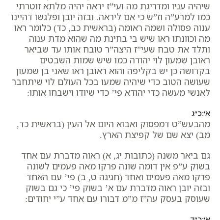
שיהיה עניו ומדריגת מה ועי”ז יראה יהיה מלתא זוטרתי
כמו למרע”ה וז”ש כי אם ליראה. ובזה יובן ופלגשו דהיינו
ענוה פסולה ושמה ראומה (בראשית כב, כד) כלומר ראו
מה וכוונתו ראו שיש בי בחינת מה שהוא מדת ענוה
ותלד את טבח שעי”ז היצה”ר טובח אותו עד שביאר
ראובן שמעון לוי יהודה כמו שיש שמות השבטים
בקדושה כן יש בקליפה והוא ראובן ראו שאני בן שמעון
שעושה הטוב כדי שיהיה שמעו בכל העולם לוי שיתחבר
לאנשי מעשה כדי יהודא פי’ כדי שיודו וישבחו אותו:
א׳:כ״ג
מהבעש”ט דמפסוק ואבוא היום אל העין (בראשית כד,
מב) יצא שם של קפיצת הארץ.
גם ביאר משנה (כתובות יג, א) ראוה מדברת עם אחד
בשוק ע”פ אין דומה שונה פרקו מאה פעמים לשונה
פרקו מאה פעמים ואחד (חגיגה ט, ב) פי’ עם האחד
ובזה יובן ראוה מדברת עם א’ בשוק פי’ כי גם בשוק
שעוסק בעסק עה”ז מ”מ דבורו עם אחד ע”י יחודים:
א׳:כ״ד