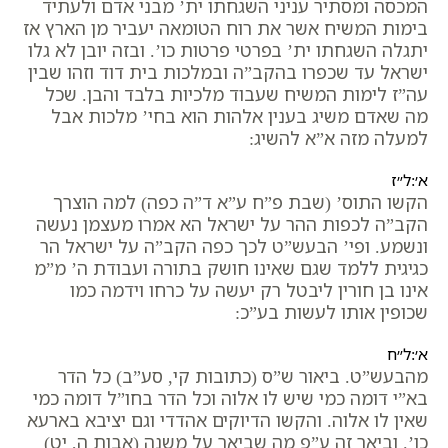
המכסה ומסתיר עניני השגחתו ית’ מבני אדם ולעתיד
בימות המשיח אשר את רוח הטומאה יעביר מן הארץ אז
יתגלה השגחתו ית’ בפרטי פרטות כו’. ובזה יובן לא גלו
ישראל עד שכפרו בהקב”ה ובמלכות בית דוד וזהו שבין
עה”ז לימות המשיח שעבוד מלכיות בלבד והבן. שכל
מה שאדם משיג בענין אלהות הוא בחי’ מלכות אבל
למעלה מזה א”א להשיג:
א׳:ל״ז
הקשו התוס’ (שבת פ”ח ע”א ד”ה כפה) למה הוצרך
הקב”ה לכפות ההר על ישראל הא אמרו מעצמן נעשה
ונשמע. ופי’ הבעש”ט לכך כפה הקב”ה על ישראל הר
כגיגית ללמד שגם שאינו חושק בתורה ועבודת ה’ מ”מ
אינו בן חורין ליבטל רק יעשה על כרחו וידמה כמו
שכופין אותו לעשות בע”כ:
א׳:ל״ח
מהבעש”ט. ביאור ש”ס (כתובות קי, סע”ב) כל הדר
בא”י דומה כמי שיש לו אלוה וכל הדר בחו”ל דומה כמי
שאין לו אלוה. והקשו הדיוקים אהדדי וגם יציבא בארעא
כו’. וביאר זה ע”פ מה שביאר על משנה (אבות ה, יט)