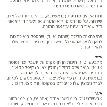
היו מועטין ואח”כ שהכניסו אותו בג”ע הפנימי נתמעט
עוד עד שנשארו מעט מזער:
ורוח אלהים מרחפת (בראשית א, ב) היינו רוחו של אדם
שירחף. על פני המים. היא התורה. אז ויאמר ה’ יהי אור.
ר”ל שיאיר ה’ עיניו ע”י אור התורה.
ויהי כחצות הלילה (שמות יא, ד). שהספק הוא כחצות
לכאן ולכאן. אז אני ה’ יוצא בתוך מצרים. במיצר שלו
להאיר עיניו:
א׳:ח׳
מהבעש”ט. ג’ חינות הן חן מקום על יושבי’ וכו’ (סוטה
מז, א). ביאר ש”ס דחולין (חולין צא, ב) קיפל כל א”י
תחתיו. הארץ אשר אתה שוכב עליה לך אתננה
(בראשית כח, יג) פי’ שלא יצטרך לנסוע ממקום למקום
לברר ניצוצין שלו כי יבררם במקומו. ונח מצא חן כו’:
א׳:ט׳
מבעש”ט ז”ל. כי מבשרי אחזה (איוב יט, כו). כמו בזווג
גשמי אינו מוליד כ”א המשמש באבר חי וחישוק ושמחה