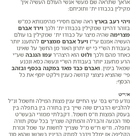
אראך שתראה שם מעשי אנשי העולם העשיה איך
מקילין בכבודו ית’ ותוכיחם:
ויהי רעב בארץ
ראה שהם חסירי מהימנותא כמ”ש
בזוהר דהיינו שמקילין בכבודו ית’ ולכך
וירד אברם
מצרימה
שהיה מיצר על כבודו ית’ שמקילין בו עולם
העשיה אמנם עי”ז
ויעל אברם ממצרים
להתענג יותר
בעבודת הש”י כי יש יתרון האור מן החשך על שאינו
כאחד מהם ולכך
ולוט
הוא היצה”ר
עמו הנגבה
שע”י
הרע מתענג יותר בעבודת הש”י ונעשה כסא ונכנע
שמאל בימין.
ואברם כבד מאד במקנה בכסף ובזהב
פי’ שהוציא ניצוצי קדושה כענין וילקט יוסף את כל
הכסף:
א׳:י״ט
נודע מ”ש בס’ עץ החיים ענין מצות המילה וחשמל ונ”ל
להלביש הדברים שזה שייך בין בתורה בין בתפלה בין
בעסק המצות וז”ס חשמל. דקבלתי ממורי הבעש”ט
סוד הכנעה והבדלה והמתקה שצריך בכל עסק תורה
ותפלה. וז”ש ח”ש מ”ל שצריך לחשות עד שמל וכורת
הקליפה אז ימלל וידבר למתק הדינין בשרשן שהוא סוד