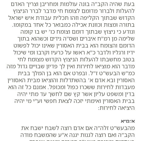
בעת שהיה הקב”ה בונה עולמות ומחריבן וצריך האדם
להעלות ולברור מדומם לצומח חי מדבר לברר הניצוץ
הקדוש שבתוך הקליפה וזהו תכלית עבודת איש ישראל
בתורה ומצות וכוונת אכילה כמבואר כל אחד במקומו.
ונודע כי ניצוץ שבתוך דומם וצומח כו’ יש בו קומה
שלימה מן רמ”ח איברים ושס”ה גידים וכשהוא בתוך
הדומם והצומח הוא בבית האסורין שאינו יכול לפשוט
ידיו ורגליו ולדבר כ”א ראשו על כרעיו וקרבו ומי שיכול
בטוב מחשבתו להעלות הניצוץ הקדוש מצומח לחי
מדבר הוא מוציאו לחירות ואין לך פדיון שבויים גדול מזה
כמ”ש הבעש”ט ז”ל. ובפרט אם הוא בן המלך בבית
האסורין ובא אדם א’ בהשתדלות והוציאו מבית האסורין
מעבדות לחירות ששכרו כפול ומכופל. אמנם כל זה הוא
בדין ומשפט עליון אשר קץ שם לחשך עד מתי יהיה
בבית האסורין ואימתי יזכה לצאת חפשי וע”י מי יהיה
היציאה לחירות:
א׳:מ״א
מהבעש”ט זלה”ה אם אדם רוצה לשבח ישבח את
הקב”ה ואם רוצה לגנות יגנה א”ע שהמשבח מודה