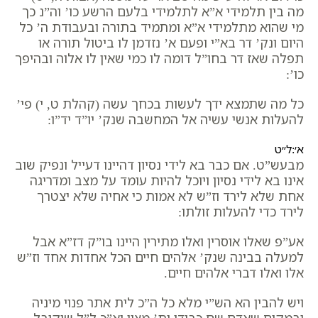
מה בין תלמידי א”א לתלמידי בלעם הרשע כו’ וה”נ כך
מי שהוא מתלמידי א”א ומתמיד בתורה ובעבודת ה’ כל
היום ונק’ דר בא”י ופעם א’ נזדמן לו ביטול תורה או
תפלה שאז דר בחו”ל דומה לו כמי שאין לו אלוה ובהיפך
כו’:
כל מה שתמצא ידך לעשות בכחך עשה (קהלת ט, י) פי’
להעלות אנשי עשיה אל המחשבה שנק’ יו”ד יד”ו:
א׳:ל״ט
מבעש”ט. אם כבר בא לידי נסיון דהיינו דעייל ונפיק שוב
אינו בא לידי נסיון ויוכל להיות עומד על מצב ומדריגה
אחת שלא לירד וז”ש לא אמות כי אחיה שלא יצטרך
לירד כדי להעלות זולתו:
אע”פ שאלו אוסרין ואלו מתירין היינו בו”ק דז”א אבל
למעלה בבינה שנק’ אלהים חיים הכל אחדות אחד וז”ש
אלו ואלו דברי אלהים חיים.
ויש להבין הא הש”י מלא כל ה”כ לית אתר פנוי מיניה