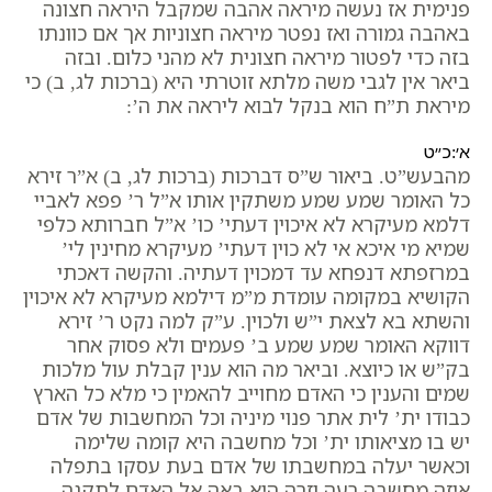
פנימית אז נעשה מיראה אהבה שמקבל היראה חצונה
באהבה גמורה ואז נפטר מיראה חצוניות אך אם כוונתו
בזה כדי לפטור מיראה חצונית לא מהני כלום. ובזה
ביאר אין לגבי משה מלתא זוטרתי היא (ברכות לג, ב) כי
מיראת ת”ח הוא בנקל לבוא ליראה את ה’:
א׳:כ״ט
מהבעש”ט. ביאור ש”ס דברכות (ברכות לג, ב) א”ר זירא
כל האומר שמע שמע משתקין אותו א”ל ר’ פפא לאביי
דלמא מעיקרא לא איכוין דעתי’ כו’ א”ל חברותא כלפי
שמיא מי איכא אי לא כוין דעתי’ מעיקרא מחינין לי’
במרזפתא דנפחא עד דמכוין דעתיה. והקשה דאכתי
הקושיא במקומה עומדת מ”מ דילמא מעיקרא לא איכוין
והשתא בא לצאת י”ש ולכוין. ע”ק למה נקט ר’ זירא
דווקא האומר שמע שמע ב’ פעמים ולא פסוק אחר
בק”ש או כיוצא. וביאר מה הוא ענין קבלת עול מלכות
שמים והענין כי האדם מחוייב להאמין כי מלא כל הארץ
כבודו ית’ לית אתר פנוי מיניה וכל המחשבות של אדם
יש בו מציאותו ית’ וכל מחשבה היא קומה שלימה
וכאשר יעלה במחשבתו של אדם בעת עסקו בתפלה
איזה מחשבה רעה וזרה היא באה אל האדם לתקנה