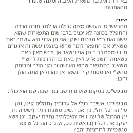
באחדות ומכובד משא”כ המבזה ומגנה שנפרד
מהאחדות:
א׳:מ״ב
מהבעש”ט. העושה מצוה גדולה או למד תורה הרבה
והתפלל בכוונה לא יכניס בלבו שום התפארות שהוא
עשה זאת כ”א מלכות שנק’ אני מן אדני היא עשתה זאת
משא”כ אם התפאר לומר שהוא בעצמו עשה זה אז גורם
ח”ו שמסתלק י’ מן אני ונשאר אן. וז”ש מאין באת
כשאתה חושב א”ע לאין באת בהתקרבות להש”י
משא”כ במתפאר שהוא העושה זה נק’ הולך ומרוחק
מהש”י ואז מסתלק י’ ונשאר אן וזהו ולאן אתה הולך
והבן:
מבעש”ט. במקום שאדם חושב במחשבה שם הוא כולו:
מבעש”ט. אשיבה רגלי אל עדותיך (תהלים קיט, נט).
פי’ ההרגל. וה”נ כך אם תשיב משבת רגלך (ישעיה נח,
יג) ההרגל של עה”ז אז והאכלתיך נחלת יעקב. וכן וישא
יעקב את רגליו (בראשית כט, א) ג”כ ההרגל שיצא
מגשמיות לרוחניות והבן: