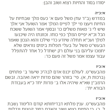
יסודו בסוד והחיות רצוא ושוב והבן:
א׳:כ״ה
במדרש (ב”ר עח) משל פעם א’ כעס מלך שבחיות על
החיות ויעצו מי ילך לפייס המלך אמר השועל אני אלך
שיש לי ג’ מאות משלים כו’ ובסוף אמר השועל ששכח
הכל וכ”א יפייס המלך כפי כוחו. וכוונתו היה שיכנעו
למלך ועכ”א תחלה שיודע כדי שילכו והוא הנכון שאמר
הבעש”ט משל על בעלי תפלות בימים נוראים שלא
יתמכו עליהם בני עולם רק ישתדל כל אחד להתפלל
עבור עצמו אמר משל זה פעם כו’:
א׳:כ״ו
מהבעש”ט. לעולם יכנס אדם לבה”כ שיעור ב’ פתחים
(ברכות ח, א). פי’ בזוהר שהם מדות יראה ואהבה. ובשם
הרמב”ן שא”א שיהיה אלו ב’ מדות יחד כ”א בעבודת
הבורא ית’:
א׳:כ״ז
מהבעש”ט. ענין מלתא דבדיחותא קודם הלימוד (שבת
ל, ב). כי החיות רצוא ושוב והאדם בסוד קטנות וגדלות