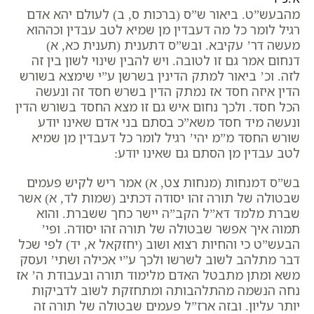
מהבעש”ט. ביאור ש”ס (ברכות ס, ב) לעולם יהא אדם
רגיל לומר כל מה דעבדין מן שמיא לטב עבדין וכההוא
מעשה דר’ עקיבא. ובש”ס דתענית (תענית כא, א)
דנחום אמר גם זו לטובה. ויש להבין שינוי לשון בין זה
לזה. וכ’ ביאור למתק הדינין בשרשן ע”י שימצא בשורש
הדין איזה חסד אז נמתק הדין בשרש חסד זה ונעשה
הכל חסד. ולכך נחום איש גם זו מצא החסד בשורש הדין
ונעשה מיד חסד משא”כ בסתם בני אדם שאינו יודע
שורש החסד מ”מ יהי’ רגיל לומר כל דעבדין מן שמיא
לטב עבדין מן הסתם גם שאינו יודע:
בש”ס דמנחות (מנחות צט, א) אמר ריש לקיש פעמים
שבטולה של תורה זהו יסודה דכתיב (שמות לד, א) אשר
שברת מלמד דא”ל הקב”ה יישר כחך ששברת. והוא
תמוה איך אפשר שבטולה של תורה זהו יסודה. ופי’
הבעש”ט כי והחיות רצוא ושוב (יחזקאל א, יד) לפי שכל
דבר מתלהב לשוב לשרשו ולכך ע”י אכילה ושתי’ ועסק
משא ומתן מתבטל האדם מלימוד תורה ובעבודת ה’ אז
נחה הנשמה מהתלהבותה ומתחזקת לשוב לדביקות
יותר עליון. ובזה ארז”ל פעמים שבטולה של תורה זה