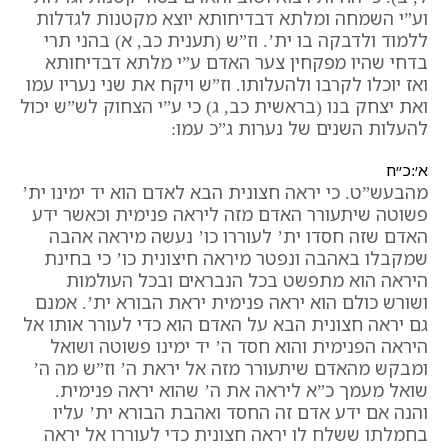
וע”י השמחה ומלתא דבדיחותא יוצא מקטנות לגדלות
ללמוד ולדבקה בו ית’. וז”ש (תענית כב, א) בהני תרי
בדחי שהיו מפקחין צער האדם ע”י מלתא דבדיחותא
ואז יוכלו לקרבו ולהעלותו. וז”ש ויקח את שני נעריו עמו
ואת יצחק בנו (בראשית כב, ג) כי ע”י הצחוק לש”ש יכול
להעלות השנים של נערות ג”כ עמו:
א׳:כ״ח
מהבעש”ט. כי יראה חצונית הבא לאדם הוא יד ימינו ית’
פשוטה שיתעורר האדם מזה ליראה פנימית וכאשר ידע
האדם שזה חסדו ית’ לעוררו כו’ נעשה מיראה אהבה
שמקבלו באהבה ונפטר מיראה חיצונית כו’ כי בחינת
היראה הוא מתפשט בכל הנבראים ובכל העולמות
ושורש כולם הוא יראה פנימית יראת הבורא ית’. אמנם
גם יראה חצונית הבא על האדם הוא כדי לעורר אותו אל
היראה הפנימית והוא חסד ה’ יד ימינו פשוטה ושואל
ומבקש מהאדם שיתעורר מזה אל יראת ה’ וז”ש מה ה’
שואל מעמך כ”א ליראה את ה’ שהוא יראה פנימית.
והנה אם ידע אדם זה החסד ואהבת הבורא ית’ עליו
בחמלתו ששלח לו יראה חצונית כדי לעוררו אל יראה