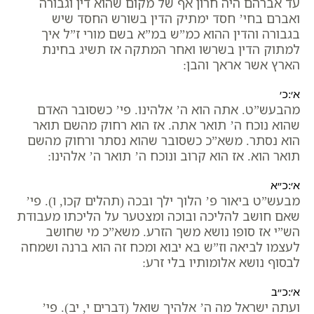
עד אברהם היה חרון אף של מקום שהוא דין וגבורה
ואברם בחי’ חסד ימתיק הדין בשורש החסד שיש
בגבורה והדין ההוא כמ”ש במ”א בשם מורי ז”ל איך
למתוק הדין בשרשו ואחר המתקה אז תשיג בחינת
הארץ אשר אראך והבן:
א׳:כ׳
מהבעש”ט. אתה הוא ה’ אלהינו. פי’ כשסובר האדם
שהוא נוכח ה’ תואר אתה. אז הוא רחוק מהשם תואר
הוא נסתר. משא”כ כשסובר שהוא נסתר ורחוק מהשם
תואר הוא. אז הוא קרוב ונוכח ה’ תואר ה’ אלהינו:
א׳:כ״א
מבעש”ט ביאור פ’ הלוך ילך ובכה (תהלים קכו, ו). פי’
שאם חושב להליכה ובוכה ומצטער על הליכתו מעבודת
הש”י אז סופו נושא משך הזרע. משא”כ מי שחושב
לעצמו לביאה וז”ש בא יבוא ומכח זה הוא ברנה ושמחה
לבסוף נושא אלומותיו בלי זרע:
א׳:כ״ב
ועתה ישראל מה ה’ אלהיך שואל (דברים י, יב). פי’