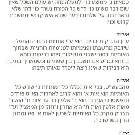
טמאים ג’ ממוצע כו’ ולמעלה מזה יש עולם השכל שאין
שום דבר משיגו כו’ וז”ש כל הפורח נשרף כו’ וזהו שלא
נראה זבוב על שלחנו וידעה שהוא איש קדוש ומחשבתו
קדוש וכו’:
א׳:ל״ד
ענין הדביקות בו ית’ הוא ע”י אותיות התורה והתפלה
שידבק מחשבתו ופנימיותו לפנימיות רוחניות שבתוך
האותיות בסוד ישקני מנשיקות פיהו דביקות רוחא
ברוחא כמ”ש אם תשכבון בין שפתיים וכשמאריך בתיבה
הוא דביקות שאינו רוצה ליפרד מאותו תיבה:
א׳:ל״ה
מהבעש”ט. בכל אות נכללו כל האותיות כי שורש כל
האותיות הוא אות א’ והוא קרוב לאחדות הא”ס ואח”כ
נתפשטו כי אות ב’ הוא ב’ אלפין כו’ עד אות ת’ הוא ד’
מאות אלפין ואות ת’ הוא אחרון ורחוק מן המאציל וע”י
הצדיק מקרב כל האותיות לשרשן לאות א’ ואז נמתק
הדין בשרשו כו’:
א׳:ל״ו