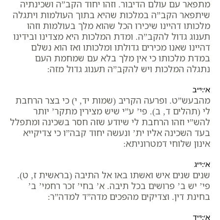
מתפאר עם עולם הדיבור. וזהו יחוד הקב”ה ושכינתיה
שיתפאר הקב”ה במלכות שהיא בתוך העולמות ויתגלה
מלכותו דהיינו שיכירו הכל שהוא מלך בעולמות וזהו
תענוג גדול להקב”ה. ומדת המלכות היא מצדינו ובידינו
דהיינו שאנו מכירים גדולתו ומלכותו ואז הוא נשלם
במדת מלכותו כי אין מלך בלא עם שמחמת העם
נתגלה המלכות ויש להקב”ה תענוג גדול מזה:
א׳:י״ב
מהבעש”ט. ופרעה הקריב (שמות יד, י) כי בצר הרחבת
לי (תהלים ד, ב). פי’ ע”י שיש מצירין מתקר’ יותר
להש”י וזהו הרחבת לי שיודע שזה חסר בשכינה ומתפלל
בעד השכינה אליו ית’ ונעשה יחוד קבה”ו כי צדיקייא
אינון שלוחי דמטרוניתא:
א׳:י״ג
שנים שנים איש ואשתו באו אל התיבה (בראשית ז, ט).
פי’ יש ב’ פרושים בכל תיבה. א’ בחי’ זכר רחמי’ ב’
בחינת דין. וצדיקים מהפכים מדה”ד למדה”ר:
א׳:י״ד