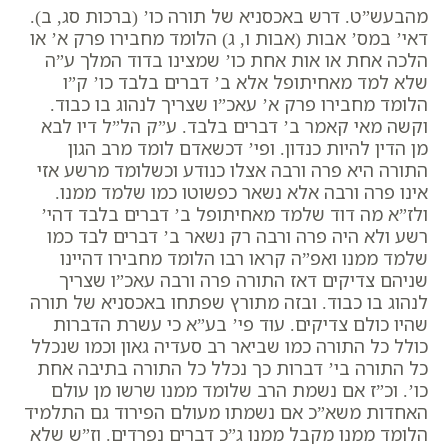
מהבעש”ט. דרש באכסניא של תורה כו’ (ברכות סג, ב).
דאי’ במס’ אבות (אבות ו, ג) הלומד מחבירו פרק א’ או
הלכה אחת או אות אחת כו’ שמצינו בדוד המלך ע”ה
שלא למד מאחיתופל אלא ב’ דברים בלבד כו’ ק”ו
הלומד מחבירו פרק א’ עאכ”ו שצריך לנהוג בו כבוד.
וקשה מאי קאמר ב’ דברים בלבד. ע”ק הל”ל דיו לבא
מן הדין להיות כנדון. ופי’ דכשאדם לומד מרב הגון
התורה היא פרה ורבה אצלו כנודע וכשלומד מרשע אזי
אינו פרה ורבה אלא נשאר כפשוטו כמו שלמד ממנו.
ולז”א מה דוד שלמד מאחיתופל ב’ דברים בלבד דהי’
רשע ולא היה פרה ורבה רק נשאר ב’ דברים לבד כמו
שלמד ממנו ואפ”ה קראו רבו הלומד מחבירו דהיינו
שניהם צדיקים דאז התורה פרה ורבה עאכ”ו שצריך
לנהוג בו כבוד. ובזה מתורץ שפתחו באכסניא של תורה
שהיו כולם צדיקים.
עוד פי’ בע”א כי עשרת הדברות
כולל כל התורה כמו שביאר רב סעדיה גאון וכמו שנכלל
כל התורה בי’ דברות כך נכלל כל התורה בתיבה אחת
כו’. וכ”ז אם נשמת הרב שלומד ממנו שרשו מן עולם
האחדות משא”כ אם נשמתו מעולם הפירוד גם התלמיד
הלומד ממנו מקבל ממנו ג”כ דברים נפרדים. וז”ש שלא