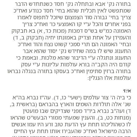
בתורה נק’ אבא ובתחלה נק’ חסד כשנתחדש הדבר
שמתפשט לאין תכלית שהוא בחי’ חסד כנודע ואח”כ
צריך בחי’ גבורה סוד הצמצום שיוכל לתפוס לאמרו
בפני אחרים והכל ע”י קו האמצעי כו’ ואח”כ צריך
האמונה כמ”ש בש”ס דמכות (מכות כד, א) בא חבקוק
והעמידן על אחת וצדיק באמונתו יחיה (חבקוק ב, ד)
ובחי’ האמונה הם תרי סמכי קשוט נצח והוד ואח”כ
התענוג שיש לו במה שחידש נק’ יסוד שהוא אבר
התענוג ונתגלה ע”י הדיבור שהוא מלכות. ובאמת כי
קודם היה הקב”ה בורא עולמות עליונות ע”י עסק
בתורה ברזין סתימין ואח”כ בעסקו בתורה בנגלה נבראו
עולמות אלו הנגלין:
א׳:ז׳
כי ביה ה’ צור עולמים (ישעי’ כו, ד). עה”ז נברא בה”א
שנ’ אלה תולדות השמים והארץ בהבראם (בראשית ב,
ד) ועה”ב נברא ביו”ד מפני שצדיקים שבו מועטין
(מנחות כט, ב). והענין שמעתי ממורי הבעש”ט שהראו
לו כשהוליכהו תחת עץ הדעת טוב ורע היו עמו אנשים
הרבה מישראל ואח”כ שהעבירו אותו תחת עץ החיים