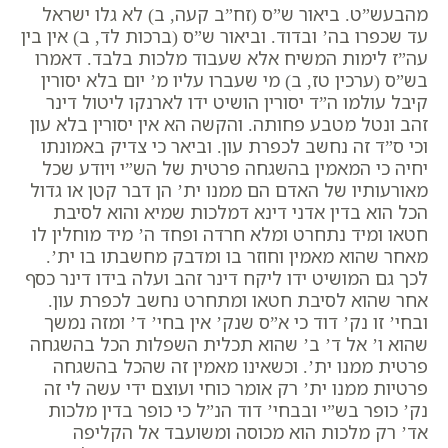
מהבעש”ט. ביאור ש”ס (זח”ב קעה, ב) לא גלו ישראל
עד שכפרו בה’ ובדוד. וביאור ש”ס (ברכות לד, ב) אין בין
עה”ז לימות המשיח אלא שעבוד מלכות בלבד. דאמרו
בש”ס (ערכין טז, ב) מי שעברו עליו מ’ יום בלא יסורין
קיבל עולמו ה”ד יסורין הושיט ידו לארנקו ליטול דינר
זהב ונטל מטבע פחותה. והקשה הא אין יסורין בלא עון
וכי ס”ד זה נחשב לכפרת עון. וביאר כי צדיק באמונתו
יחיה כי המאמין בהשגחה פרטית של הש”י ויודע שכל
מאורעותיו של האדם הם ממנו ית’ הן דבר קטן או גדול
הכל הוא בדין אדני דינא דמלכות שמיא והוא לסיבת
חטאו ומיד נתחרט ומלא חרדה ופחד ה’ מיד מוחלין לו
מאחר שהוא מאמין וחוזר בו ומדבק מחשבתו בו ית’.
לכך גם המושיט ידו ליקח דינר זהב ועלה בידו דינר כסף
אחר שהוא לסיבת חטאו ומתחרט נחשב לכפרת עון.
ובחי’ זו נק’ דוד כי א”ס שנק’ אין בחי’ ד’ ומזה נמשך
שהוא ו’ אל ד’ ב’ שהוא תכלית השפלות הכל בהשגחה
פרטית ממנו ית’. וכשאינו מאמין זה שהכל בהשגחה
פרטיות ממנו ית’ רק אומר כוחי ועוצם ידי עשה לי זה
נק’ כופר בש”י ובבחי’ דוד הנ”ל כי כופר בדין מלכות
אד’ רק מלכות הוא מכוסה ומשועבד אל הקליפה