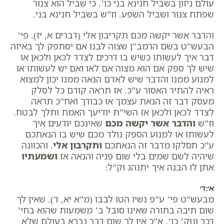
עולם ניזון בשביל חנינא בני כו’. כי שביל הוא צנור
שפתח צנור ושביל השפע. וז”ש בשביל חנינא בני.
והדבר אשר יקשה מכם תקריבון אלי (דברים א, יז). פי’
הבעש”ט בשם הרמב”ן שצוה לבנו אם יסתפק לך באיזה
דבר איך לעשותו כשיש בו דרכים לצדד לכאן ולכאן או
שיש לך ספק אם הוא מצוה אם לאו ואם יש לעשותו או
למנוע ממנו והדבר שיש לאדם הנאה ממנו יכון למצוא
ראיה להתיר האסור ע”כ. אז תראה קודם כל לסלק
מעסק דבר זה הנאת עצמך או כבודך ואח”כ תראה
לצדד לכאן ולכאן אז השי”ת יודיעך האמת ותלך לבטח.
וז”ש
והדבר אשר יקשה מכם
שאינכם יודעים איך
לעשותו או למנוע הספק נולד מכם שיש בו הנאתכם
ע”כ תסלקו מדבר זה הנאתכם
ותקרבון אלי
. והכוונה
שיהיה לשם שמים בלי שום פניה והנאה אז
ושמעתיו
אתן לו הבנה איך יתנהג וק”ל:
א׳:ד׳
מבעש”ט פי’ ע”פ נשיו הטו לבבו
(מ”א יא, ד)
. שאין לך
שום תיבה בתורה שאינו סובל ב’ משמעות שהוא בחי’
דכר ונוק’ כו’. א”כ אין לך שום דבר נברא בעולם שלא