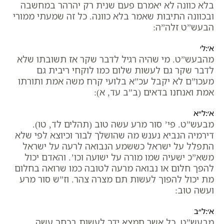
בלא כוונה לא יאמרם פעם שנית רק יהרהר במחשבה
ובכוונה התיבות שאמר בלא כוונה. כל זה שמעתי ממורי
הבעש”ט זלה”ה:
א׳:ל׳
מהבעש”ט. מי שהיה רגיל לדבר שקר אז תשובתו שלא
לדבר שקר גם לעשות שלום כמו לוקחי ריבית גם
מעכו”ם לא יקבל עכ”א בלועי קרח משה אמת ותורתו
אמת ואנחנו בדאים (ב”ב עד, א):
א׳:ל״א
מבעש”ט. פי’ סור מרע עשה טוב (תהלים לד, טו).
דירמיה הנביא נענש מה שהושלך לבור וכיוצא לפי שלא
התפלל על ישראל כששמע הנבואה לרעה על ישראל
משא”כ ישעיה שמו מורה על ישועה וכו’. והאדם יכול
להפך חלום או נבואה מרעה לטובה כמו שרואה בחלום
מת יכול להפוך לעשות תם מצרה צהר. וז”ש סור מרע
ועשה טוב:
א׳:ל״ב
מבעש”ט. כל אשר תמצא ידך לעשות בכחך עשה