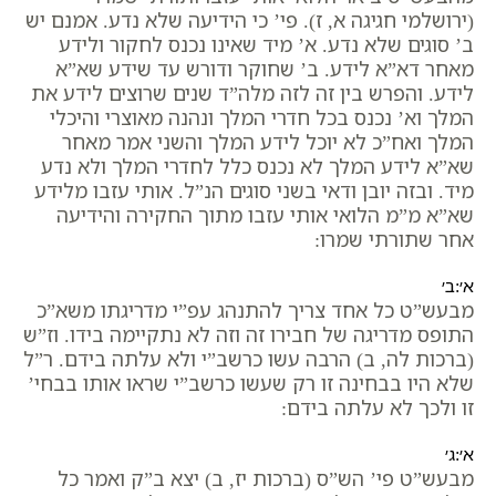
(ירושלמי חגיגה א, ז). פי’ כי הידיעה שלא נדע. אמנם יש
ב’ סוגים שלא נדע. א’ מיד שאינו נכנס לחקור ולידע
מאחר דא”א לידע. ב’ שחוקר ודורש עד שידע שא”א
לידע. והפרש בין זה לזה מלה”ד שנים שרוצים לידע את
המלך וא’ נכנס בכל חדרי המלך ונהנה מאוצרי והיכלי
המלך ואח”כ לא יוכל לידע המלך והשני אמר מאחר
שא”א לידע המלך לא נכנס כלל לחדרי המלך ולא נדע
מיד. ובזה יובן ודאי בשני סוגים הנ”ל. אותי עזבו מלידע
שא”א מ”מ הלואי אותי עזבו מתוך החקירה והידיעה
אחר שתורתי שמרו:
א׳:ב׳
מבעש”ט כל אחד צריך להתנהג עפ”י מדריגתו משא”כ
התופס מדריגה של חבירו זה וזה לא נתקיימה בידו. וז”ש
(ברכות לה, ב) הרבה עשו כרשב”י ולא עלתה בידם. ר”ל
שלא היו בבחינה זו רק שעשו כרשב”י שראו אותו בבחי’
זו ולכך לא עלתה בידם:
א׳:ג׳
מבעש”ט פי’ הש”ס (ברכות יז, ב) יצא ב”ק ואמר כל