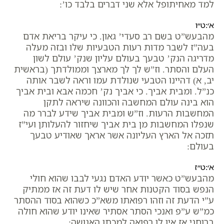
למד מאחיתופל אלא שני דברים בלבד כו’:
א׳:ט״ו
מהבעש”ט בשם רב סעדי’ גאון. כי עיקר בריאת אדם
בעה”ז לשבר מדות רעות הטבעיות שלו ובזה מעלה
מדריגה הנק’ טבעך בעולם עליון שנק’ עולם לשון
העלם והסתר. וז”ש לך לך מארצך וממולדתך (בראשית
יב, א) דהיינו הטבעי שנולדת עמו וראה לשבר אותה
כנ”ל. ומבית אביך. כי אביך נק’ חכמה אבא ובית אביך
הוא בינה עולם המחשבה והכוונה שיראה לתקן
המחשבות הרעות. וז”ש ומבית אביך שידע לברר מה
שנפלו המחשבות מן בית אביך שיחזור להעלותן ועי”ז
תזכה אל הארץ העליונה אשר אראך שאודיע טבעך
בעולם:
א׳:ט״ז
מהבעש”ט כאשר יודע האדם נגעי לבבו שהוא חולי
הנפש בסוד הקטנות אחר שיש לו דעת זה אז ממתיק
ע”י הדעת זה וזהו רפואתו משא”כ כשהוא בסוד ההסתר
כמ”ש ע”פ ואנכי הסתר אסתיר שאינו יודע שהוא חולה
ברוחני אז אין לו רפואה למכתו האנושה: