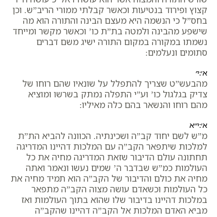
קצוץ ופירוד בנטיעות וכאשר קבלתי ממורי הריב”ש. וכן
בחס”ל כי הנשמה היא מעצם הבינה והתורה הוא מה
שישפע מהבינה ולמטה בת”ת כו’ וכאשר מקשר ומייחד
נשמתו במקורה במקום התורה ישיג משם דברים
סתומים ונעלמים:
א׳:י׳
מהבעש”ט שצריך להתפלל על שונאיו שהם רוחו של
צדיק בגלגול כו’ וע”י התפלה נמתק בשרשו ומוציא
מהם רוחו והנשאר בהם כלה מאיליו:
א׳:י״א
מ”ש לשם יחוד קב”ה ושכינתיה. הכוונה להביא הת”ת
למלכות שיתפאר הקב”ה עם המלכות דהיינו המדריגה
תחתונה עולם הדיבור שזאת המדריגה מחיה את כל
העולמות כמ”ש שבדבר ה’ שמים נעשו ונאמר ואתה
מחיה את כולם והדיבור של הקב”ה הוא תמיד מחיה את
כל העולמות וכשאדם עושה מצוה הקב”ה מתפאר
במלכות דהיינו בדיבור שלו שהוא בתוך העולמות ואז
מביא האדם המלכות אל הקב”ה דהיינו שהקב”ה