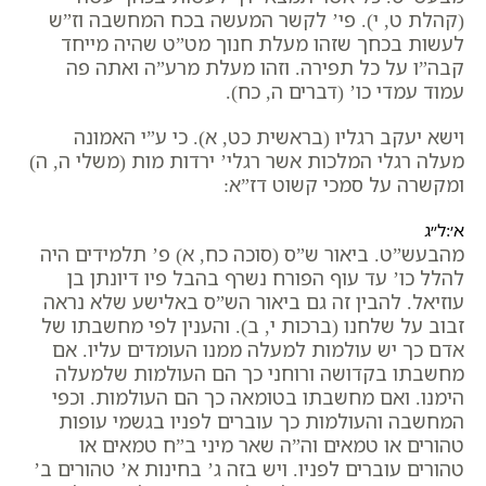
(קהלת ט, י). פי’ לקשר המעשה בכח המחשבה וז”ש
לעשות בכחך שזהו מעלת חנוך מט”ט שהיה מייחד
קבה”ו על כל תפירה. וזהו מעלת מרע”ה ואתה פה
עמוד עמדי כו’ (דברים ה, כח).
וישא יעקב רגליו (בראשית כט, א). כי ע”י האמונה
מעלה רגלי המלכות אשר רגלי’ ירדות מות (משלי ה, ה)
ומקשרה על סמכי קשוט דז”א:
א׳:ל״ג
מהבעש”ט. ביאור ש”ס (סוכה כח, א) פ’ תלמידים היה
להלל כו’ עד עוף הפורח נשרף בהבל פיו דיונתן בן
עוזיאל. להבין זה גם ביאור הש”ס באלישע שלא נראה
זבוב על שלחנו (ברכות י, ב). והענין לפי מחשבתו של
אדם כך יש עולמות למעלה ממנו העומדים עליו. אם
מחשבתו בקדושה ורוחני כך הם העולמות שלמעלה
הימנו. ואם מחשבתו בטומאה כך הם העולמות. וכפי
המחשבה והעולמות כך עוברים לפניו בגשמי עופות
טהורים או טמאים וה”ה שאר מיני ב”ח טמאים או
טהורים עוברים לפניו. ויש בזה ג’ בחינות א’ טהורים ב’