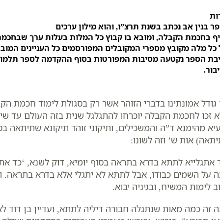
ות
ר בנין אב נכתב בשנת תרצ”ו, והוא מילון ערכים
ף בחכמת הקבלה, ומובא בו קבוץ כל המלות בעלות ערך שבחכמת
 כל מלה מקובץ מספרי המקובלים המפורסמים כל העניינים המובא
בת הספר נקטעה מסיבות המפורטות בסוף ההקדמה לספר תלמו
בור.
גודל אמונתינו בדברי הזוהר אשר רק בסגולת לימוד חכמת הקב
 זכו לחכמת הקבלה יוכרחו להתגלגל שנית בזה העולם עד שיז
יא מהימנא ד”ה והמשכילים, ותיקוני זוהר תיקונא שתיתאה בסו
תאה) אות ש’ וזה לשונו:
 אתגלייא לתתא בדרא בתראה בסוף יומיא, דוק לשנא, ‘כד אתג
 על השמים כבודו, אבל לתתא לא יתגלי אלא בדרא בתראה. ותו
ב לימות המשיח, ובגיניה יבוא.
ה זה כמה מאות שנתגלה חבורה דיליה לתתא, ועדיין בן דוד ל