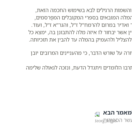
 והשמות הרגילים לבא בשימוש החכמה הזאת,
המלה המובאים בספרי המקובלים המפֻרסמים,
ואדיר במרום להרמח”ל ז”ל, והגר”א ז”ל, ועוד.
 אשר יבחור לו איזה מלה להתבונן בה, ימצא כל
הצליל ולהעמיק בהמלה עד להבין את תוכיותה.
ורה על שורש הדבר, כי מהעניינים המרובים יובן
בו הלומדים ויתגדל הדעת, ונזכה לגאולה שלימה
מאמר הבא
שר הספירות