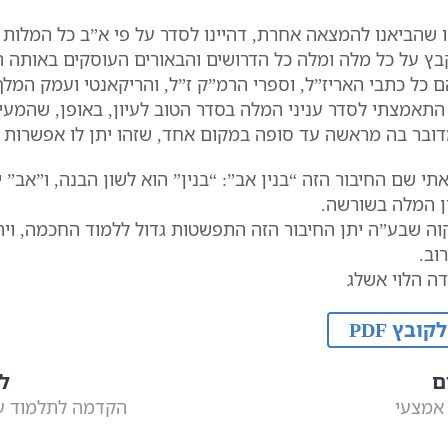
ו שהביאנו להמצאה אחרת, דהיינו לסדר על פי א”ב כל המלות
בץ על כל מלה ומלה כל הדרושים והבאורים העוסקים באותה 
 כל כתבי האריז”ל, וספרי הרמ”ק ז”ל, והריקאנטי ועמק המלך 
התאמצתי לסדר עניני המלה בסדר הטוב לעיון, באופן, שהמעיין
ובר בה מראשה עד סופה במקום אחד, שזהו יתן לו אפשרות ל
תי שם החיבור הזה “בנין אב”: “בנין” הוא לשון הבנה, ו”אב” י
ן המלה בשורשה.
וה שבע”ה יתן החיבור הזה התפשטות גדול ללמוד החכמה, ויתר
וב.
דה הלוי אשלג
לקובץ PDF
ם
ל
אמצעי
הקדמה לתלמוד ע