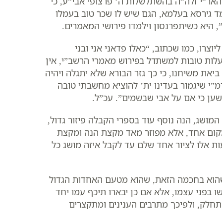
האר”י זלה”ה בהשתלשלות ה’ פרצופי אבי”ע, כי
מד גירסא בעלמא, הגם שיש לו שכר טוב בעמלו
 היא כשיתפרנסון וילמדו פירושי המאמרים.
צרו, כמו שכתוב, “כאלו פדאני אני ובני
לות טובות למשתדל בפירוש מאמרי הרשב”י, אין
 ביאת משיחנו, כי כך גזר הבורא שלא יתגלה ויהיה
 ירמ”י שיגמור בעדינו ית’ להוציא מחשבתי טובה
שען כי אם על אבי שבשמים”. עכ”ל.
מושג, הנה נוסף עוד בספרי הקבלה פיזור גדול,
 מקום אחד, אלא מפוזר מאד מקצת הנה ומקצת
ות אלו לציור אחד שלם עד לקבל איזה מושג כל
שהוא בחכמה הזאת, שהוא מטעם האחדות הגדול
ו בפני עצמו, אלא אם כן יבארו תיכף עמו יחד
מתחלק, ולפיכך מתרבים הענינים ומתקצרים