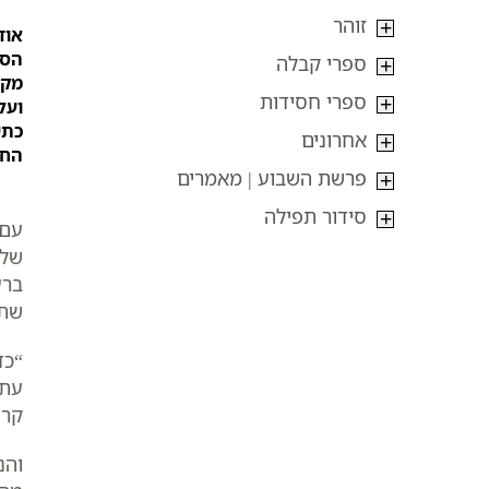
זוהר
אוד
הספ
ספרי קבלה
מקי
ספרי חסידות
ועל
כתי
אחרונים
החי
פרשת השבוע | מאמרים
סידור תפילה
עם 
שלא
ברע
שתי
“כד
עתה
קרו
והנ