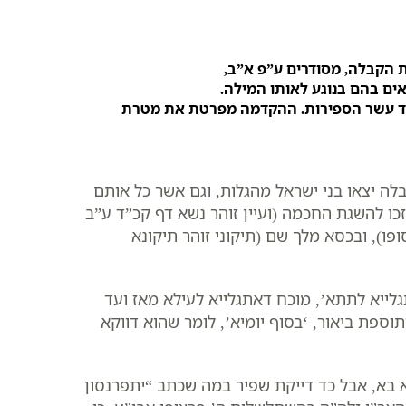
 הקבלה, מסודרים ע”פ א”ב,
ים בהם בנוגע לאותו המילה.
ד עשר הספירות. ההקדמה מפרטת את מטרת
לה יצאו בני ישראל מהגלות, וגם אשר כל אותם
כו להשגת החכמה (ועיין זוהר נשא דף קכ”ד ע”ב
פו), ובכסא מלך שם (תיקוני זוהר תיקונא
לייא לתתא’, מוכח דאתגלייא לעילא מאז ועד
ספת ביאור, ‘בסוף יומיא’, לומר שהוא דווקא
א בא, אבל כד דייקת שפיר במה שכתב “יתפרנסון