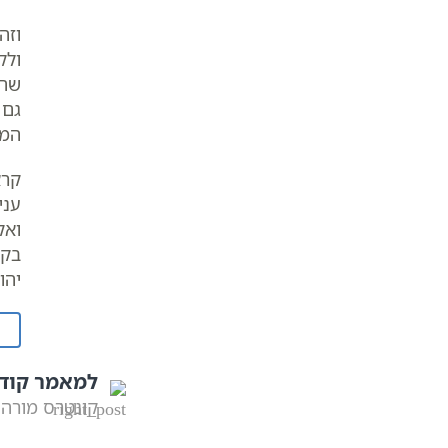
וזה
ולק
שהם
גם 
המד
קרא
עני
ואק
בקר
יהו
למאמר קוד
קונטרס מורה 