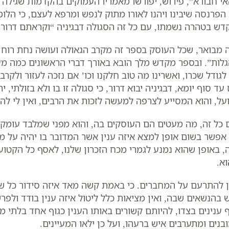
י חבורא”, פירוש, יפורשו מאמריו העמוקים בהקדמות שגילה 
 הפרנסה שיבינו ויהנו לאורו מתוק לנפש ומרפא לעצם, כי הלו
דש בטהרה נשמתו, עם כל זה הסגולה דבגיניה “וקראתם דרור”,
 מבואר, שכל העוסק בספר זה מקרב הגאולה ועושה נחת רוח ליו
לות”. ובספר מקדש מלך הובא באורך דברי הראשונים כמה מע
לגודל שכרו, ואשרינו מה טוב חלקנו וכו’ אם נזכה לעזור ולקרב
ז עד סוף יומא, דבגיניה יבוא דרור, כי סגולה זו בו ולא בזולתי,
על, והוא המסייע לצרפה למעשה לזכות את הרבים, ואין לי לה
 כל זה, מה מעטים הם העוסקים בה, והוא מפני שמלבד עומק ה
 אפשר בשום אופן למצא איזה ענין אשר המדובר בו יהיה על
, באופן שהוא נמנע לגמרי מכח הזכרון שלנו, לאסף כל הקטוע
א.
ן להתרעם על המחברים. כי באמת קשה מאד איזה סידור כל 
 בהנשאים שבה, ואין מציאות כלל ליטול איזה ענין בודד ולפרש
 ענינים בצדו, להיותם קשורים באותו הענין כגוף אחד בלתי 
בנים ומתערבים איש ברעהו, ועל כן ילאו המעיינים.