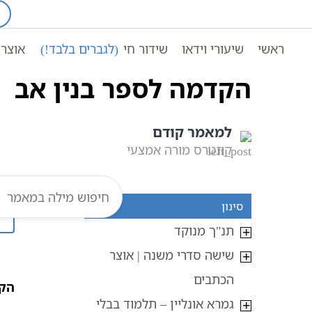
Ski
t
עמוד ראשי
אוצר הכתבים
conten
ראשי
שיעורי וידאו
שידור חי
(לגברים בלבד!)
אוצר 
הקדמה לספר בנין אב
למאמר קודם
קונטרס מורה אמצעי
סינון
תנ"ך מנוקד
שישה סדרי משנה | אוצר
הכתבים
הקד
גמרא אונליין – תלמוד בבלי