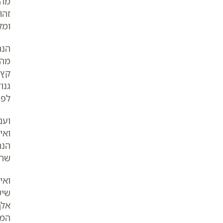
מהא
זהו
ומק
הנה
מהג
קץ 
גנו
לפו
ועם
ואי
הנה
שהו
ואי
שיש
אלף
המו