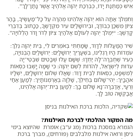
אִישׁ כְּמַתְּנַת יָדוֹ, כְּבִרְכַּת יְהוָה אֱלֹהֶיךָ אֲשֶׁר נָתַן־לָךְ”.
וְתִמְלֹךְ אַתָּה הוּא יְהֹוָה אֱלֹהֵינוּ מְהֵרָה עַל כָּל־מַעֲשֶׂיךָ, בָּהַר
צִיּוֹן מִשְׁכַּן כְּבוֹדֶךָ, וּבִירוּשָׁלַיִם עִיר מִקְדָּשֶׁךָ, כַּכָּתוּב בְּדִבְרֵי
קָדְשֶׁךָ: “יִמְלֹךְ יְהוָה לְעוֹלָם אֱלֹהַיִךְ צִיּוֹן לְדֹר וָדֹר הַלְלוּיָהּ”.
שִׁיר הַמַּעֲלוֹת לְדָוִד, שָׂמַחְתִּי בְּאֹמְרִים לִי, בֵּית יְהוָה נֵלֵךְ:
עֹמְדוֹת הָיוּ רַגְלֵינוּ, בִּשְׁעָרַיִךְ יְרוּשָׁלָיִם: יְרוּשָׁלַיִם הַבְּנוּיָה,
כְּעִיר שֶׁחֻבְּרָה־לָּהּ יַחְדָּו: שֶׁשָּׁם עָלוּ שְׁבָטִים שִׁבְטֵי־יָהּ
עֵדוּת לְיִשְׂרָאֵל, לְהֹדוֹת לְשֵׁם יְהוָה: כִּי שָׁמָּה יָֽשְׁבוּ כִסְאוֹת
לְמִשְׁפָּט, כִּסְאוֹת לְבֵית דָּוִד: שַׁאֲלוּ שְׁלוֹם יְרוּשָׁלָיִם, יִשְׁלָיוּ
אֹהֲבָיִךְ: יְהִי־שָׁלוֹם בְּחֵילֵךְ, שַׁלְוָה בְּאַרְמְנוֹתָיִךְ: לְמַעַן אַחַי
וְרֵעָי, אֲדַבְּרָה־נָּא שָׁלוֹם בָּךְ: לְמַעַן בֵּית־יְהוָה אֱלֹהֵינוּ,
אֲבַקְשָׁה טוֹב לָךְ.
מה המקור ההלכתי לברכת האילנות?
הגמרא במסכת ברכות (מג ע”ב) אומרת שהיוצא בימי
ניסן ורואה אילנות מלבלבים (פורחים), מברך ברכת