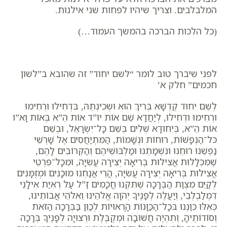
המלבלבים. וצריך שיהיו לפחות שני אילנות.
(כל הלכות הברכה בהמשך העמוד…)
לפני שיברך טוב לומר “לשם יחוד” זה שהובא ב”לשון
חכמים” חלק א’
לְשֵׁם יִחוּד קֻדְשָׁא בְּרִיךְ הוּא וּשְכִינְתֵּהּ, בִּדְחִילוּ וּרְחִימוּ
וּרְחִימוּ וּדְחִילוּ, לְיַחֲדָא שֵׁם אוֹת יוּ”ד אוֹת הֵ”א בְּאוֹת וָא”ו
אוֹת הֵ”א, בְּיִחוּדָא שְׁלִים בְּשֵׁם כָּל־יִשְׂרָאֵל, וּבְשֵׁם
כּל־הַנְּפָשׁוֹת, רוּחוֹת וּנְשָׁמוֹת, הַמִּתְיַחֲסִים אֶל שָׁרְשֵׁי
נַפְשֵׁנוּ רוּחֵנוּ ונִשְׁמָתֵנוּ וּמַלְבּוּשֵׁיהֶם וְהַקְּרוֹבִים לָהֶם,
שֶׁמִּכְּלָלוּת אֲצִילוּת בְּרִיאָה יְצִירָה עֲשִׂיָּה, וּמִכָּל־פִּרְטֵי
אֲצִילוּת בְּרִיאָה יְצִירָה עֲשִׂיָּה, הֲרֵי אֲנַחְנוּ מוּכָנִים וּמְזֻמָּנִים
לְקַיֵּם מִצְוַת הַבְּרָכָה שֶׁתִּקְנוּ חֲכָמִים זַ”ל עַל רְאִיַּת אִילָנֵי
דִמְלַבְלְבֵי, וְיַעֲלֶה לְפָנֶיךָ יְהֹוָה אֱלֹהֵינוּ וֵאלֹהֵי אֲבוֹתֵינוּ,
כְּאִלּוּ כִּוַּנְנוּ בּכָל־הַכַּוָּנוֹת הָֽרְאוּיוֹת לְכַוֵּן בַּבְּרָכָה הַזֹּאת
וְסוֹדוֹתֶיהָ, וְתִהְיֶה חֲשׁוּבָה וּמְקֻבֶּלֶת וּרְצוּיָה לְפָנֶיךָ בְּרָכָה