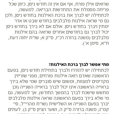
שרואים אילן פורח, אף אם אין זה חודש ניסן, כיוון שכל
פריחה מסמלת את התחדשות הבריאה. למעשה,
לכתחילה יש לברך את ברכת האילנות בחודש ניסן, ולכן
גם מי שראה אילנות מלבלבים בחודש שבט או אדר
ימתין ויברך בחודש ניסן. אולם אם לא בירך בחודש ניסן
יכול לברך גם בחודשים אחרים שרואה בהם אילנות
מלבלבים (משנה ברורה רכ”ו, ס”ק א; שו”ת יחוה דעת,
ח”א, סימן א’).
מתי אפשר לברך ברכת האילנות?
לכתחילה יש להזדרז ולברך בתחילת חודש ניסן, בפעם
הראשונה שאדם רואה אילנות פורחים, מפני שזריזין
מקדימים למצוות, ומשום שיש סוברים שמי שלא בירך
בראייה הראשונה אינו יכול לברך בראייה השנייה (וכן
מחשש שישכח לברך בהמשך החודש). אך למעשה, גם
מי שלא בירך בפעם הראשונה שראה אילנות מלבלבים
יברך בפעם השנייה או השלישית (שו”ת מהרי”ל, סי’
קמ”ג; משנה ברורה ס”ק ה, ושער הציון ס”ק ג). לעתים