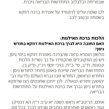
שבפריחה ובלבלוב התחדשות הבריאה ניכרת.
לכן שומה עלינו להקפיד על אמירת ברכה דווקא
בשמחה ובטוב לבב.
הלכות ברכת האילנות:
האם החובה היא לברך ברכת האילנות דווקא בחודש
ניסן?
מלשון הגמרא נראה שהברכה נאמרת דווקא בימי ניסן,
ויש מן המקובלים שהקפידו על כך (שו”ת הלכות
קטנות, ח”ב, סי’ כ”ח; ברכי יוסף רכ”ו, ס”ק ב).
התחדשות הבריאה שייכת באופן מיוחד לחודש ניסן –
החודש הראשון, החודש שבו נברא העולם (לדעת רבי
יהושע) וחודש הגאולה. לכן ייתכן שחכמים רצו שדווקא
בחודש ניסן נברך את ברכת האילנות על התחדשות
הבריאה.
אולם, הריטב”א (ראש השנה יא ע”ב ד”ה הא דנפיק)
ועוד ראשונים ואחרונים כותבים שניתן לברך בכל זמן