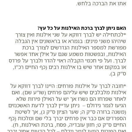
אִתו את הברכה בלחש.
האם ניתן לברך ברכת האילנות על כל עץ?
*לכתחילה יש לברך דווקא על שני אילנות ואין צורך
שיהיהו משני מינים: בגמרא או בראשונים אין הגבלה
מפורשת למספר האילנות הנדרשים לצורך ברכת
האילנות, ובפשטות משמע שגם על אילן אחד אפשר
לברך. ועל פי חכמי הקבלה ראוי להדר ולברך על פרדס
או במקום אחר שיש בו אילנות רבים (כף החיים רכ”ו,
ס”ק ב).
*חובה לברך על אילנות פורחים: היינו לברך דווקא על
אילנות מלבלבים שיש עליהם פרחים (שו”ע שם). ואם
לאחר שפרחו הם נשרו אך יש על האילן פירות שלא
הגיעו לגמר גידולם – ניתן עדיין לברך לדעת האשכנזים
(משנה ברורה ס”ק ה; שער הציון ס”ק ג), אך לשיטת
הספרדים אם כבר אין פרחים יברך בלי שם ומלכות (כף
החיים ס”ק ט; חזון עובדיה, פסח, ברכת האילנות, ח).
ואם הפירות הגיעו לגמר גידלם – לכל הדעות אסור יברך