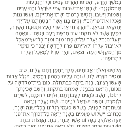
בְּמֹשֵׁךְ הַזָּרַע, וְהִטִּיפוּ הֶהָרִים עָסִיס וְכָל־הַגְּבָעוֹת
תִּתְמוֹגַגְנָה: וְשַׁבְתִּי אֶת־שְׁבוּת עַמִּי יִשְׂרָאֵל וּבָנוּ עָרִים
נְשַׁמּוֹת וְיָשָׁבוּ, וְנָטְעוּ כְרָמִים וְשָׁתוּ אֶת־יֵינָם, וְעָשׂוּ גַנּוֹת
וְאָכְלוּ אֶת־פְּרִיהֶם”: וְקַיֵּם בָּנוּ אֲשֶׁר הִבְטַחְתָּנוּ עַל־יְדֵי
יְחֶזְקֵאל נְבִיאֶךָ: “וְהִרְבֵּיתִי אֶת־פְּרִי הָעֵץ וּתְנוּבַת הַשָּׂדֶה,
לְמַעַן אֲשֶׁר לֹא תִקְחוּ עוֹד חֶרְפַּת רָעָב בַּגּוֹיִם”. וְנֶאֱמַר:
“וְעַל־הַנַּחַל יַעֲלֶה עַל־שְׂפָתוֹ מִזֶּה וּמִזֶּה כָּל־עֵץ־מַאֲכָל
לֹא־יִבּוֹל עָלֵהוּ וְלֹא־יִתֹּם פִּרְיוֹ לָחֳדָשָׁיו יְבַכֵּר כִּי מֵימָיו
מִן־הַמִּקְדָּשׁ הֵמָּה יוֹצְאִים, וְהָיָה פִרְיוֹ לְמַאֲכָל וְעָלֵהוּ
לִתְרוּפָה”.
אֱלֹהֵינוּ וֵאלֹהֵי אֲבוֹתֵינוּ, מֶלֶךְ רַחֲמָן רַחֵם עָלֵינוּ, טוֹב
וּמֵטִיב הִדָּרֵשׁ לָנוּ, שׁוּבָה עָלֵינוּ בַּהֲמוֹן רַחֲמֶיךָ, בִּגְלַל אָבוֹת
שֶׁעָשׂוּ רְצוֹנֶךָ, בְּנֵה בֵיתְךָ כּבַתְּחִלָּה, כּוֹנֵן בֵּית־מִקְדָּֽשְׁךָ עַל
מְכוֹנוֹ, הַרְאֵנוּ בְּבִנְיָנוֹ, שַׂמְּחֵנוּ בְּתִקּוּנוֹ, וְהָשֵׁב שְׁכִינָֽתְךָ
לְתוֹכוֹ, וְהָשֵׁב כֹּהֲנִים לַעֲבוֹדָתָם, וּלְוִיִּם לְדוּכָנָם, לְשִׁירָם
וּלְזִמְרָם, וְהָשֵׁב יִשְׂרָאֵל לִנְוֵיהֶם. וְשָׁם נַעֲלֶה וְנֵרָאֶה
וְנִשְׁתַּחֲוֶה לְפָנֶיךָ, בְּשָׁלֹשׁ פְּעָמֵי רְגָלֵינוּ בְּכָל־שָׁנָה וְשָׁנָה,
כַּכָּתוּב: “שָׁלוֹשׁ פְּעָמִים בַּשָּׁנָה יֵרָאֶה כָל־זְכוּרְךָ אֶת־פְּנֵי
יְהוָה אֱלֹהֶיךָ בַּמָּקוֹם אֲשֶׁר יִבְחָר, בְּחַג הַמַּצּוֹת וּבְחַג
הַשָּׁבֻעוֹת וּבְחַג הַסֻּכּוֹת, וְלֹא יֵרָאֶה אֶת־פְּנֵי יְהוָה רֵיקָם: