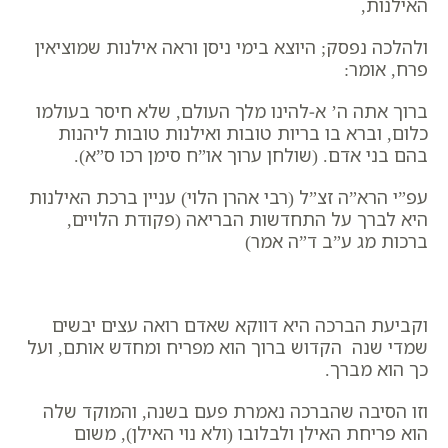
האילנות,
ולהלכה נפסק; היוצא בימי ניסן וראה אילנות שמוציאין
פרח, אומר:
ברוך אתה ה’ א-להינו מלך העולם, שלא חיסר בעולמו
כלום, וברא בו בריות טובות ואילנות טובות ליהנות
בהם בני אדם. (שולחן ערוך או”ח סימן רכו ס”א).
עפ”י הרא”ה זצ”ל (רבי אהרן הלוי) עניין ברכת האילנות
היא לברך על התחדשות הבריאה (פקודת הלויים,
ברכות מג ע”ב ד”ה אמר)
וקביעת הברכה היא דווקא שאדם רואה עצים יבשים
שמדי שנה הקדוש ברוך הוא מפריח ומחדש אותם, ועל
כך הוא מברך.
וזו הסיבה שהברכה נאמרת פעם בשנה, והמוקד שלה
הוא פריחת האילן ולבלובו (ולא נוי האילן), משום