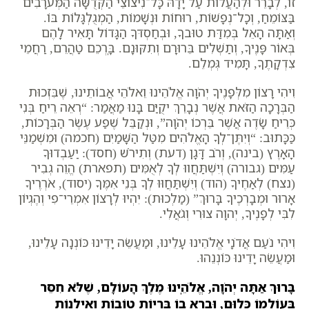
זוֹ, לְבָרֵר וּלְהַעֲלוֹת עַל יָדָהּ כָּל־נִיצוֹצֵי הַקְּדֻשָּׁה הַמְּעֹרָבִים
בַּצּוֹמֵחַ, וְכָל־נְפָשׁוֹת, רוּחוֹת וּנְשָׁמוֹת, הַמְגֻלְגָּלוֹת בּוֹ.
וְאַתָּה הָאֵל בְּמִדַּת טוּבךָ, וּבְחַסְדּךָ הַגָּדוֹל תָּאִיר לָהֶם
בְּאוֹר פָּנֶיךָ, וְתַשְׁלִים בֵּרוּרָם וְתִקּוּנָם. בָּֽרְכֵם טַהֲרֵם, רַחֲמֵי
צִדְקָתֶךָ, תָּמִיד גְּמְלֵם.
וִיהִי רָצוֹן מִלְּפָנֶיךָ יְהֹוָה אֱלֹהֵינוּ וֵאלֹהֵי אֲבוֹתֵינוּ, שֶׁבִּזְכוּת
הַבְּרָכָה הַזֹּאת אֲשֶׁר נְבָרֵךְ יקֻיַּם בָּנוּ מַאֲמַר: “רְאֵה רֵיחַ בְּנִי
כְּרֵיחַ שָׂדֶה אֲשֶׁר בֵּרְכוֹ יְהֹוָה”, וּנְקַבֵּל שֶׁפַע עֶשֶׂר הַבְּרָכוֹת,
כַּכָּתוּב: “וְיִתֶּן־לְךָ הָאֱלֹהִים מִטַּל הַשָּׁמַיִם (חכמה) וּמִשְׁמַנֵּי
הָאָרֶץ (בינה), וְרֹב דָּגָן (דעת) וְתִירֹשׁ (חסד): יַעַבְדוּךָ
עַמִּים (גבורה) וְיִשְׁתַּחֲווּ לְךָ לְאֻמִּים (תפארת) הֱוֵה גְבִיר
(נצח) לְאַחֶיךָ (הוד) וְיִשְׁתַּחֲוּוּ לְךָ בְּנֵי אִמֶּךָ (יסוד), אֹרְרֶיךָ
אָרוּר וּמְבָרְכֶיךָ בָּרוּךְ” (מַלְכוּת): יִהְיוּ לְרָצוֹן אִמְרֵי־פִי וְהֶגְיוֹן
לִבִּי לְפָנֶיךָ, יְהוָה צוּרִי וְגֹאֲלִי.
וִיהִי נֹעַם אֲדֹנָי אֱלֹהֵינוּ עָלֵינוּ, וּמַעֲשֵׂה יָדֵינוּ כּוֹנְנָה עָלֵינוּ,
וּמַעֲשֵׂה יָדֵינוּ כּוֹנְנֵהוּ.
בָּרוּךְ אַתָּה יְהֹוָה, אֱלֹהֵֽינוּ מֶלֶךְ הָעוֹלָם, שֶׁלֹּא חִסֵּר
בְּעוֹלָמוֹ כְּלוּם, וּבָרָא בוֹ בְּרִיוֹת טוֹבוֹת וְאִילָנוֹת