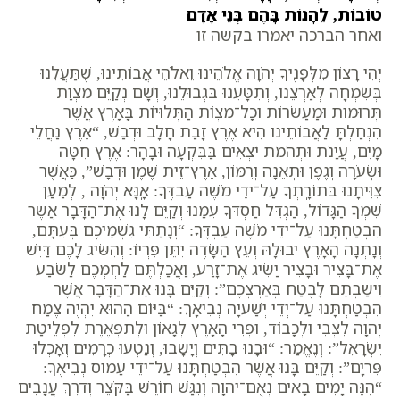
טוֹבוֹת, לֵהָנוֹת בָּהֶם בְּנֵי אָדָם
ואחר הברכה יאמרו בקשה זו
יְהִי רָצוֹן מִלְּפָנֶיךָ יְהֹוָה אֱלֹהֵינוּ וֵאלֹהֵי אֲבוֹתֵינוּ, שֶׁתַּעֲלֵנוּ
בְּשִׂמְחָה לְאַרְצֵנוּ, וְתִטָּעֵנוּ בִּגְבוּלֵנוּ, וְשָׁם נְקַיֵּם מִצְוַת
תְּרוּמוֹת וּמַעַשְׂרוֹת וכָל־מִצְוֹת הַתְּלוּיוֹת בָּאָרֶץ אֲשֶׁר
הִנְחַלְתָּ לַאֲבוֹתֵינוּ הִיא אֶרֶץ זָבַת חָלָב וּדְבַשׁ, “אֶרֶץ נַחֲלֵי
מָיִם, עֲיָנֹת וּתְהֹמֹת יֹצְאִים בַּבִּקְעָה וּבָהָר: אֶרֶץ חִטָּה
וּשְׂעֹרָה וְגֶפֶן וּתְאֵנָה וְרִמּוֹן, אֶרֶץ־זֵית שֶׁמֶן וּדְבָשׁ”, כַּאֲשֶׁר
צִוִּיתָנוּ בּתוֹרָֽתְךָ עַל־ידֵי מֹשֶׁה עַבְדֶּךָ: אָֽנָּא יְהֹוָה , לְמַעַן
שִׁמְךָ הַגָּדוֹל, הַגְדֵּל חַסְדְּךָ עִמָּנוּ וְקַיֵּם לָנוּ אֶת־הַדָּבָר אֲשֶׁר
הִבְטַחְתָּנוּ עַל־ידֵי מֹשֶׁה עַבְדֶּךָ: “וְנָתַתִּי גִשְׁמֵיכֶם בְּעִתָּם,
וְנָתְנָה הָאָרֶץ יְבוּלָהּ וְעֵץ הַשָּׂדֶה יִתֵּן פִּרְיוֹ: וְהִשִּׂיג לָכֶם דַּיִשׁ
אֶת־בָּצִיר וּבָצִיר יַשִּׂיג אֶת־זָרַע, וַאֲכַלְתֶּם לַחְמְכֶם לָשֹׂבַע
וִישַׁבְתֶּם לָבֶטַח בְּאַרְצְכֶם”: וְקַיֵּם בָּנוּ אֶת־הַדָּבָר אֲשֶׁר
הִבְטַחְתָּנוּ עַל־יְדֵי יְשַׁעְיָה נְבִיאָךְ: “בַּיּוֹם הַהוּא יִהְיֶה צֶמַח
יְהוָה לִצְבִי וּלְכָבוֹד, וּפְרִי הָאָרֶץ לְגָאוֹן וּלְתִפְאֶרֶת לִפְלֵיטַת
יִשְׂרָאֵל”: וְנֶאֱמַר: “וּבָנוּ בָתִּים וְיָשָׁבוּ, וְנָטְעוּ כְרָמִים וְאָכְלוּ
פִּרְיָם”: וְקַיֵּם בָּנוּ אֲשֶׁר הִבְטַחְתָּנוּ עַל־ידֵי עָמוֹס נְבִיאֶךָ:
“הִנֵּה יָמִים בָּאִים נְאֻם־יְהוָה וְנִגַּשׁ חוֹרֵשׁ בַּקֹּצֵר וְדֹרֵךְ עֲנָבִים