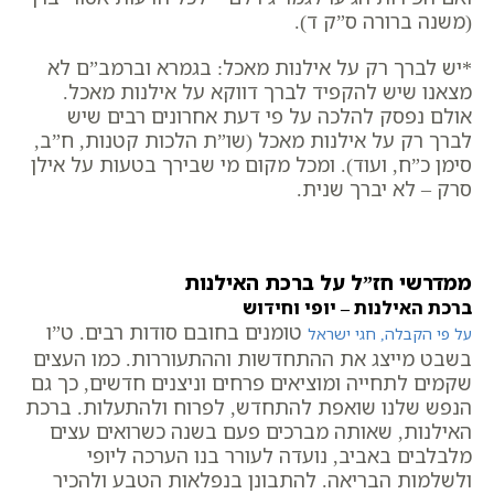
(משנה ברורה ס”ק ד).
*יש לברך רק על אילנות מאכל: בגמרא וברמב”ם לא
מצאנו שיש להקפיד לברך דווקא על אילנות מאכל.
אולם נפסק להלכה על פי דעת אחרונים רבים שיש
לברך רק על אילנות מאכל (שו”ת הלכות קטנות, ח”ב,
סימן כ”ח, ועוד). ומכל מקום מי שבירך בטעות על אילן
סרק – לא יברך שנית.
ממדרשי חז”ל על ברכת האילנות
ברכת האילנות – יופי וחידוש
טומנים בחובם סודות רבים. ט”ו
על פי הקבלה, חגי ישראל
בשבט מייצג את ההתחדשות וההתעוררות. כמו העצים
שקמים לתחייה ומוציאים פרחים וניצנים חדשים, כך גם
הנפש שלנו שואפת להתחדש, לפרוח ולהתעלות. ברכת
האילנות, שאותה מברכים פעם בשנה כשרואים עצים
מלבלבים באביב, נועדה לעורר בנו הערכה ליופי
ולשלמות הבריאה. להתבונן בנפלאות הטבע ולהכיר