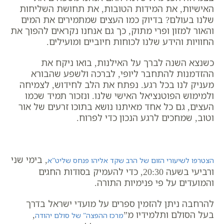
האישיות, את המידות הטובות, את תחושת השליחות
שלנו בעולם? בדיוק כמו העצים שמתמירים את המים
והאור למזון ופרי מתוק, כך גם אנחנו נקראים להפוך את
החוויות והידע שלנו לכוחות חיוביים ומועילים.
כשנצא השנה לברך על האילנות, בואו ניקח את
ההזדמנות להתחבר ליופי, לברכה ולשפע שהבורא
מעניק לנו בכל רגע. נפתח את הלב לחידוש, לצמיחה
ולמימוש הפוטנציאל האישי שלנו. ונזכור תמיד שכמו
העצים, גם כל אחד מאיתנו נושא בתוכו זרעים של אור
וטוב, שמחכים לרגע הנכון כדי לפרוח.
, בימי שני
הצטרפו לשיעורי הזום של הרב שקד אליהו פנחס שליט”א
ורביעי בשעה 20:30, כדי להעמיק בסודות החגים
והמועדים על פי פנימיות התורה.
להרחבה ניתן להזמין ספרים על מועדי ישראל בדרך
בעל הסולם ותלמידיו מ”
,
מרכז ההפצה” של סולם יהודה