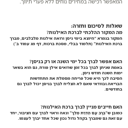
המאפשר רכישה במחירים נוחים ללא פערי תיווך.
שאלות לסיכום וחזרה:
מה המקור ההלכתי לברכת האילנות?
המקור בגמרא “היוצא בימי ניסן ורואה אילנות מלבלבים, מברך
ברכת האילנות” (תלמוד בבלי, מסכת ברכות, דף מג עמוד ב’)
האם אפשר לברך בכל ימי השנה או רק בניסן?
באמת שניתן לברך בכל זמן שרואים אילן פורח, גם הוא בשאר
ימות השנה חודש ניסן,
הסיבה לכך היא שכל פריחה מסמלת את התחדשות
הבריאה.ובוודאי שאם לא הצליח לברך בניסן יכול לברך גם
בחודשים.
האם חייבים מניין לברך ברכת האילנות?
כמובן ש”בְּרָב עָם הַדְרַת מֶלֶךְ” ונאה וראוי לברך עם הציבור, יחד
עם זאת גם שמברך בקהל גדול נכון שכל אחד יברך לעצמו.