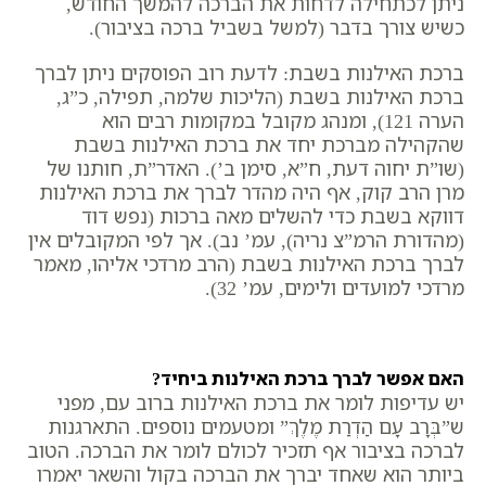
ניתן לכתחילה לדחות את הברכה להמשך החודש,
כשיש צורך בדבר (למשל בשביל ברכה בציבור).
ברכת האילנות בשבת: לדעת רוב הפוסקים ניתן לברך
ברכת האילנות בשבת (הליכות שלמה, תפילה, כ”ג,
הערה 121), ומנהג מקובל במקומות רבים הוא
שהקהילה מברכת יחד את ברכת האילנות בשבת
(שו”ת יחוה דעת, ח”א, סימן ב’). האדר”ת, חותנו של
מרן הרב קוק, אף היה מהדר לברך את ברכת האילנות
דווקא בשבת כדי להשלים מאה ברכות (נפש דוד
(מהדורת הרמ”צ נריה), עמ’ נב). אך לפי המקובלים אין
לברך ברכת האילנות בשבת (הרב מרדכי אליהו, מאמר
מרדכי למועדים ולימים, עמ’ 32).
האם אפשר לברך ברכת האילנות ביחיד?
יש עדיפות לומר את ברכת האילנות ברוב עם, מפני
ש”בְּרָב עָם הַדְרַת מֶלֶךְ” ומטעמים נוספים. התארגנות
לברכה בציבור אף תזכיר לכולם לומר את הברכה. הטוב
ביותר הוא שאחד יברך את הברכה בקול והשאר יאמרו