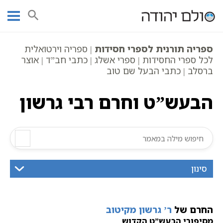
Ski
עמוד ראשי
אוצר הכתבים
סיפורי הבעל שם טוב
t
הבעש”ט וחרם רבי גרשון
conten
ספריה תורנית לספרי חסידות
| ספריה וירטואלית
לכל ספרי החסידות | ספרי אשלג | כתבי חב”ד | אוצר
ברסלב | כתבי הבעל שם טוב
הבעש”ט וחרם רבי גרשון
סינון
החרם של
ר’ גרשון מקיטוב
מסיפורי הבעש”ט הקדוש