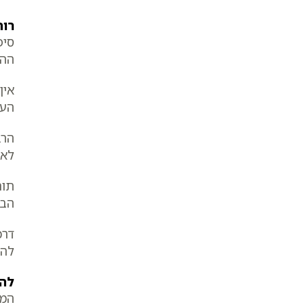
רוח
סיפ
ההל
אין
העי
הרב
לא 
תו
הבע
דרכ
להת
להע
המב