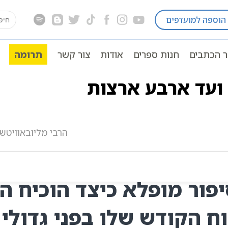
earch
הוספה למועדפים
על שם טוב
הבעל שם טוב באסיפת ועד ארבע ארצות
for:
ר הכתבים
חנות ספרים
אודות
צור קשר
תרומה
ית לכל ספרי החסידות | ספרי אשלג | כתבי חב”ד | אוצר ברס
ועד ארבע ארצות
הרבי מליובאוויטש
יפור מופלא כיצד הוכיח 
ח הקודש שלו בפני גדולי 