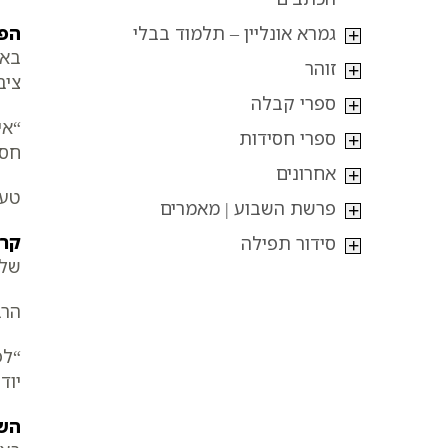
גמרא אונליין – תלמוד בבלי
הפר
באח
זוהר
ציב
ספרי קבלה
“אי
ספרי חסידות
חסי
אחרונים
טענ
פרשת השבוע | מאמרים
קרי
סידור תפילה
שלח
הרב
“לפ
יוד
השא