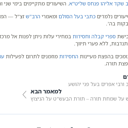
 שקד אליהו פנחס שליט”א
. השיעורים מתקיימים בימי שני ורביעי
עורים נלמדים
כתבי בעל הסולם
ומאמרי
הרב”ש
זצ”ל — המא
קות בה’.
כישת
ספרי קבלה וחסידות
במחירי עלות ניתן לפנות אל מרכ
נדבות, ללא פערי תיווך.
מכים בהפצת מעיינות
החסידות
מוזמנים לתרום לפעילות
עמ
צת תורה.
ם
ורבי אפרים בעל פני יהושע
למאמר הבא
ש על שמחת תורה – תורת הבעש”ט על הניצוץ