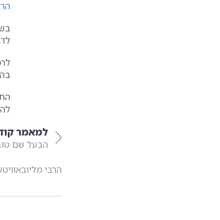
הרב
בשי
לדב
לר
בהת
התו
להפ
למאמר קוד
הבעל שם טוב 
הרבי מליובאוויט