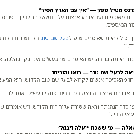
נס מטיל ספק — “אין עם הארץ חסיד”
ת מאסיפות ועד ארבע ארצות עלה נושא כבד לדיון. הפרנס,
ור הנאספים.
ך יכול להיות שאומרים שיש ל
בעל שם טוב
הקדוש רוח הקודש?
ד.'”
תו הייתה ברורה. יש האומרים שהבעש”ט אינו בקי בהלכה. אם 
אה לבעל שם טוב — בואו והוכיחו
ו מהאסיפה אנשים לקרוא לבעל שם טוב הקדוש. הוא הגיע א
 אברהם אבא היה ראש המדברים. פנה לבעש”ט ואמר לו:
י סדר הנהגתך נראה ששורה עליך רוח הקודש. ויש אומרים 
ע איזה דין.”
לה — מי ששכח “יעלה ויבוא”