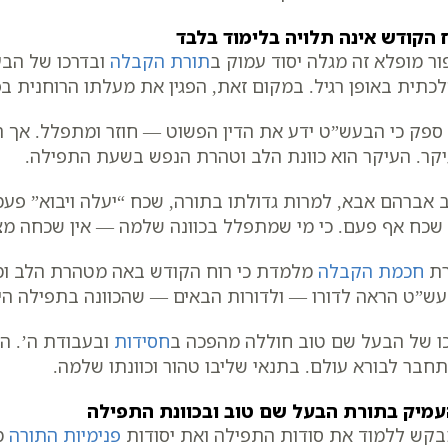
 הקודש אינה תלויה בלימוד בלבד
ור מופלא זה מגלה יסוד עמוק ב
תורת הקבלה
ובדרכו של הב
כתית באופן רגיל. במקום זאת, הפגין את מעלתו הרוחנית ב
 ספק כי הבעש”ט ידע את הדין הפשוט — חוזר ומתפלל. אך 
קר. העיקר הוא כוונת הלב וטהרת הנפש בשעת התפילה.
 אברהם אבא, למרות גדולתו בתורה, שכח “יעלה ויבוא” פעמ
שכח אף פעם. כי מי שמתפלל בכוונה שלמה — אין שכחה מצו
רת
חכמת הקבלה
מלמדת כי רוח הקודש באה מטהרת הלב ומדב
ש”ט הראה לדורו — ולדורות הבאים — שהכוונה בתפילה הי
ו של הבעל שם טוב חוללה מהפכה ב
חסידות
ובעבודת ה’. הוא
חבר לבורא עולם. בתנאי שליבו טהור וכוונתו שלמה.
מיק בתורת הבעל שם טוב ובכוונת התפילה
קש ללמוד את סודות התפילה ואת יסודות
פנימיות התורה
מ