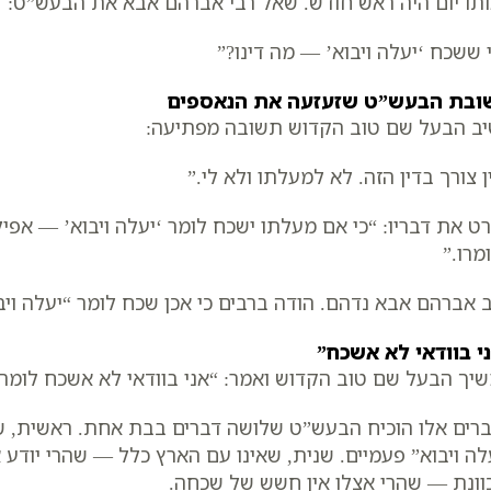
תו יום היה ראש חודש. שאל רבי אברהם אבא את הבעש”ט:
 ששכח ‘יעלה ויבוא’ — מה דינו?”
ובת הבעש”ט שזעזעה את הנאספים
ב הבעל שם טוב הקדוש תשובה מפתיעה:
ן צורך בדין הזה. לא למעלתו ולא לי.”
רט את דבריו: “כי אם מעלתו ישכח לומר ‘יעלה ויבוא’ — אפי
מרו.”
 אברהם אבא נדהם. הודה ברבים כי אכן שכח לומר “יעלה ויב
י בוודאי לא אשכח”
יך הבעל שם טוב הקדוש ואמר: “אני בוודאי לא אשכח לומר ‘י
רים אלו הוכיח הבעש”ט שלושה דברים בבת אחת. ראשית, ש
לה ויבוא” פעמיים. שנית, שאינו עם הארץ כלל — שהרי יודע
וונת — שהרי אצלו אין חשש של שכחה.