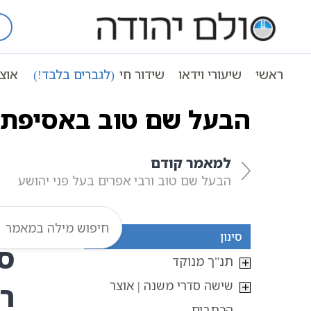
Ski
t
עמוד ראשי
אוצר הכתבים
סיפורי הב
conten
ראשי
שיעורי וידאו
שידור חי
(לגברים בלבד!)
אוצ
ספריה תורנית לספרי חסידות
| ספריה וירטואל
הבעל שם טוב באסיפת 
למאמר קודם
הבעל שם טוב ורבי אפרים בעל פני יהושע
סינון
ס
תנ"ך מנוקד
שישה סדרי משנה | אוצר
רו
הכתבים