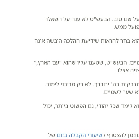
על שם טוב. הבעש”ט לא ענה על השאלה
פועל ממש.
הוא בחר להראות שידיעת ההלכה היבשה אינה
יים. הבעש”ט, שטענו עליו שהוא “עם הארץ,”
יה אצלו.
קות בה’ יתברך. לא רק מריבוי לימוד.
א שער לשמיים.
 לימד שכל יהודי, גם הפשוט ביותר, יכול
וזמן להצטרף ל
שיעורי הקבלה בזום
של