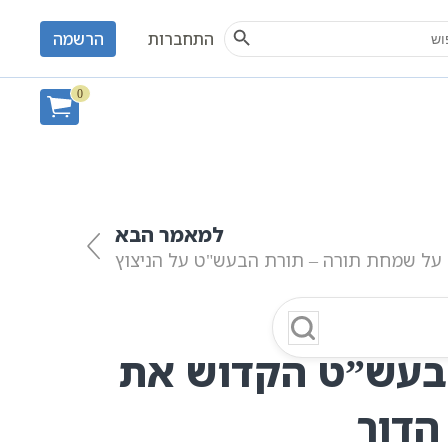
Search Button
S
התחברות
הרשמה
0
לב | כתבי הבעל שם טוב
למאמר הבא
 על שמחת תורה – תורת הבעש"ט על הניצוץ
הבעש”ט הקדוש את
הדור