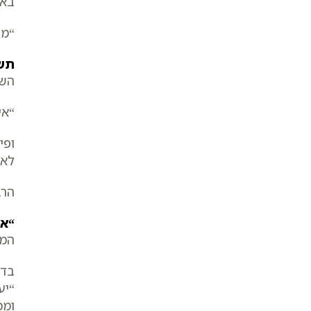
באו
“מי
תש
השי
“אי
ופי
לאו
הרב
“אנ
המש
בדב
“יע
ומכ