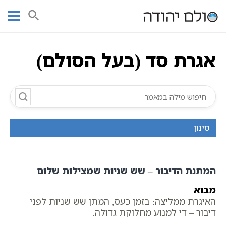
Ski
עמוד ראשי
אוצר הכתבים
אגרות בעל הסולם
כתבי בעל הסולם
t
כתבי חסידות אשלג
אגרת סד (בעל הסולם)
conten
אגרת סד (בעל הסולם)
סינון
המתנת הדיבור – שש שניות שמצילות שלום
מבוא
האיגרת ממליצה: בזמן כעס, המתן שש שניות לפני
דיבור – די למנוע מחלוקת גדולה.