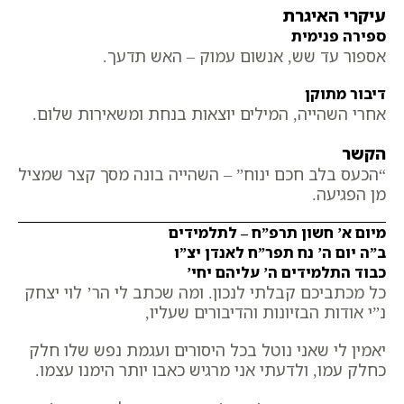
עיקרי האיגרת
ספירה פנימית
אספור עד שש, אנשום עמוק – האש תדעך.
דיבור מתוקן
אחרי השהייה, המילים יוצאות בנחת ומשאירות שלום.
הקשר
“הכעס בלב חכם ינוח” – השהייה בונה מסך קצר שמציל
מן הפגיעה.
מיום א’ חשון תרפ”ח – לתלמידים
ב”ה יום ה’ נח תפר”ח לאנדן יצ”ו
כבוד התלמידים ה’ עליהם יחי’
כל מכתביכם קבלתי לנכון. ומה שכתב לי הר’ לוי יצחק
נ”י אודות הבזיונות והדיבורים שעליו,
יאמין לי שאני נוטל בכל היסורים ועגמת נפש שלו חלק
כחלק עמו, ולדעתי אני מרגיש כאבו יותר הימנו עצמו.