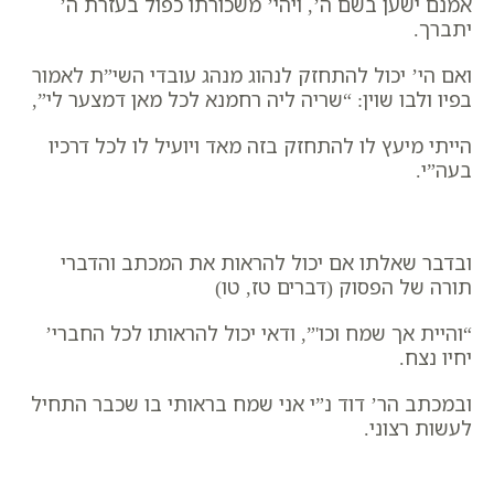
אמנם ישען בשם ה’, ויהי’ משכורתו כפול בעזרת ה’
יתברך.
ואם הי’ יכול להתחזק לנהוג מנהג עובדי השי”ת לאמור
בפיו ולבו שוין: “שריה ליה רחמנא לכל מאן דמצער לי”,
הייתי מיעץ לו להתחזק בזה מאד ויועיל לו לכל דרכיו
בעה”י.
ובדבר שאלתו אם יכול להראות את המכתב והדברי
תורה של הפסוק (דברים טז, טו)
“והיית אך שמח וכו'”, ודאי יכול להראותו לכל החברי’
יחיו נצח.
ובמכתב הר’ דוד נ”י אני שמח בראותי בו שכבר התחיל
לעשות רצוני.