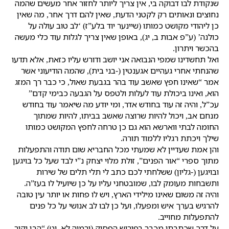
שנקודת לבו דבוקה בי, אין צריך ליותר לחזור אחר מעשים שהמה
נחוצים ונאותים רק לקטני הדעת, שאין להם דרך אחר, מה שאין
כן ליהודי מקושט כמותו (שיינער יוד בלע”ז) ‘לב טוב עולה על
כולנה’ (ע”פ אבות ב, יג), באופן שאין צריך לגלות עוד כלי מעשה
בהכשר ויתרון.
ואל תחשדינו שמפי הנבואה אני יושב ודורש עליו כזאת, אלא תדעו
שהנחתי אחרי געהיים אגענטין (-בני בית), שהמה הודיעוני אשר
אמר “שאינו חפץ שאשב עוד בהר בגבעת שאול, כי כבר רך המזג
הוא, ואינו ביכולת עוד לעלות ולטפס על הגבעה כבימי קדם”
עכ”ל, והיה זה עוד בחודש אדר, ומי יודע מה שיאמר עוד בחודש
מנחם אב, ויכול להיות שרוצה שאשב בביתו, להיות שמתוך
החומה לבתי ווארשא הוא גם כן טרחה לחפץ המקושט כמותו
שילך ויכתת רגליו ללמוד תורה.
והן אמת שעדיין לא שמעתי מכל החבריא שום תודה והתפעלות
מתוך ספרי “אור הפנים”, זולת מלוי יצחק נ”י לבד שעל כל בויגען
ובויגען (-גליון) ששלחתי לכם כתב לי תלי תלים של שירות
ותשבחות מעומק לבו, שמובטחני עליו על כן שיועיל לו בעז”ה.
והיה זה משום שאינו מילידי הארץ, ויש לו פחות או יותר עין טובה
להרגיש בערך איש ומפעלו, ועל כן לבו לב אנושי על כל פנים
להתפעלות מחוייב.
על דרך שכתבתי מכבר בפירוש הפסוק (ירמיה לא, יט) “הבן יקיר