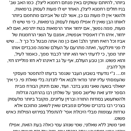
ביותר, להיותם עשוקים באין מנחם רחמנא ליצלן. כמו האב שב’
בניו חולים רחמנא ליצלן, האחד יש לו מעות לעסוק ברפואות,
ולהשני אין לו מעות גם כן, אשר לבו של אביהם מתחמם ביותר
לאותו הבן שאין לו אפילו מעות לעסוק ברפואות, כי מי שיש לו
מעות, ממה נפשך, אם יחזור אחר הרפואות בטח יתרפא, ואם לא
יחזור, איהו ח”ו דאפסיד אנפשיה, אמנם על השני הרחמנות של
אביו וכל רואיו חותך הלב! ואם כן מה אתה מבטל כל כך ל… שיש
לו פני ווינלקער, ואתה מתרעם על העולם שהמה מכבדים אותו
יותר ממך, כי לדעתי ראוי הוא יותר לכבוד ממך, כאמור לעיל,
והוא פשוט. וכן טבע העולם, אף על גב דאינהו לא חזו מזלייהו חזי,
וקל להבין.
ומ… נ”י נודעתי בשבוע העבר שנגמר בדעתו להתפטר מעסקי
שהעמסתי עליו יותר מדאי ולבוא אלי לונדנה בלי שאלת פי. כי איך
ישאלני בשעה שאני נוגע בדבר. ועוד, שגם תינוק הבורח מבית
הספר יודע זאת שלישב סמוך על שולחן רבו בהרחבה וגדלות
ולהשתעשע בסודות התורה וברזין עליונים, מקובל ביותר מלעסוק
בצרכי רבו בדברים שפלים ונמבזים שאין לשאוב מתוכם אלא
טרדות עצומות מבלי היכולת אפי’ להתפלל בפירוש המילות כאיש
פשוט.
ואני משיב ללא שאלוני, שמי שנוהג עמי כאלה בעת הזאת, אפילו