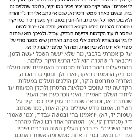
לי אפרים” אשר יקיר כמו יכיר ויכיר כמו יקיר, כלומר שתלוים זה
בזה, ובאים כאחד ממש. ודכירנא, שגם אז כתב אלי דוד נ”י והודה
ולא בוש אשר כל המכתב הלז הבין בטוב חוץ מענין יכיר כמו יקיר
שמוכרח להכניס פילא בקופא דמחטא, ותלה זה שיכול להיות
שחסר לו עוד הקדמות וידיעות הצדיק, עכ”ל. ולפיכך הוא שנתנה
לו בין אצבעותיו לכתוב אלי במכתב האחרון שיש מסגר סודי על
ספרי ולא ידע ולא יבין אותו. ומה הי’ מלפני לענות לו אז.
על כן אמרתי בלבבי, מה שלא יעשה השכל יעשה הזמן,
ויתבאר לו שהכרה הוא לפי הרגש היקר. כלומר,
ההתפעלות וההתבטלות מהטובה האמיתית שזה מעלה
ומחזיק הרוממות והיקר, ואז הולך ונוסף בו ההכרה,
ואחריה מתרומם היקר, וכן הולכים ונעלים במעלות
הקדושה עד שזוכים למלאות החסרון ולתקן המעוות עד
ליחוד השלם האמיתי. ואיני זוכר כעת את הענין
שכתבתי אז, וכנראה שכתבתי ענין יכיר כמו יקיר על
השי”ת. אמנם נודע שעולים בקנה אחד, כמו שכתוב
(שמות יד, לא) “ויאמינו בה’ ובמשה עבדו”, וכמו שאמרו
ז”ל (סנהדרין קי, א) “המהרהר אחר רבו כאלו מהרהר
אחר השכינה”, כי הרצון העליון השוה הדברים שיהיו
נמדדים ובאים במידה אחת ממש.ומה אשוחח אתכם