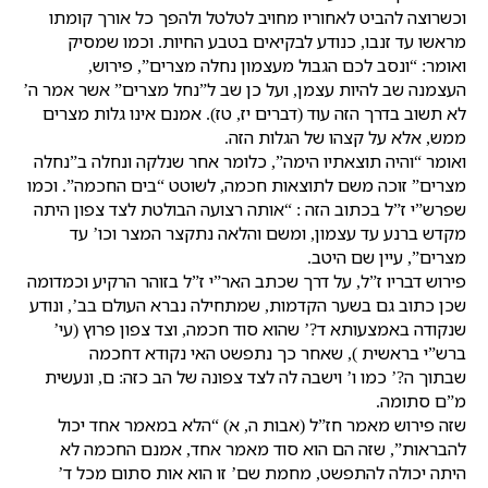
וכשרוצה להביט לאחוריו מחויב לטלטל ולהפך כל אורך קומתו
מראשו עד זנבו, כנודע לבקיאים בטבע החיות. וכמו שמסיק
ואומר: “ונסב לכם הגבול מעצמון נחלה מצרים”, פירוש,
העצמנה שב להיות עצמן, ועל כן שב ל”נחל מצרים” אשר אמר ה’
לא תשוב בדרך הזה עוד (דברים יז, טז). אמנם אינו גלות מצרים
ממש, אלא על קצהו של הגלות הזה.
ואומר “והיה תוצאתיו הימה”, כלומר אחר שנלקה ונחלה ב”נחלה
מצרים” זוכה משם לתוצאות חכמה, לשוטט “בים החכמה”. וכמו
שפרש”י ז”ל בכתוב הזה : “אותה רצועה הבולטת לצד צפון היתה
מקדש ברנע עד עצמון, ומשם והלאה נתקצר המצר וכו’ עד
מצרים”, עיין שם היטב.
פירוש דבריו ז”ל, על דרך שכתב האר”י ז”ל בזוהר הרקיע וכמדומה
שכן כתוב גם בשער הקדמות, שמתחילה נברא העולם בב’, ונודע
שנקודה באמצעותא ד?’ שהוא סוד חכמה, וצד צפון פרוץ (עי’
ברש”י בראשית ), שאחר כך נתפשט האי נקודא דחכמה
שבתוך ה?’ כמו ו’ וישבה לה לצד צפונה של הב כזה: ם, ונעשית
מ”ם סתומה.
שזה פירוש מאמר חז”ל (אבות ה, א) “הלא במאמר אחד יכול
להבראות”, שזה הם הוא סוד מאמר אחד, אמנם החכמה לא
היתה יכולה להתפשט, מחמת שם’ זו הוא אות סתום מכל ד’