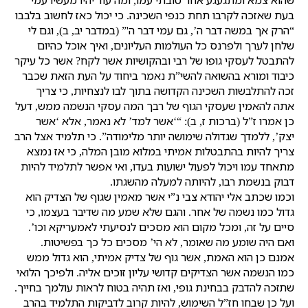
שהוא צמא ומתגעגע אחר טובתי עמו, ומה עוד יהיו מעשיו עמי
בעת שאזכה לקרבו תחת כנפי השכינה. כי יכול כאז לחשוב בלבבו
“הרק אך במשה דבר ה’, גם עמי דבר ה'” (במדבר יב, ב), וגם לי
שלחן לערך ולפרנס כל העולמות העליונים, ואיך אוכל כהיום
להתבטל לעסקי גופו של רבי ובהקושיות אשר לקח? אשר כל עיקר
כיבוד ומורא בהשואה להשי”ת נאמר ביחוד על העת הזאת שכבר
זכה להתלבשות השכינה הקדושה בתוך לבו לנצחיות, כי צריך
אתה להאמין שעסקי הגוף של רבך המה עסקי הנשמה ממש, דעל
כן אמרו ז”ל (ברכות ז, ב): “‘אשר למד’ לא נאמר, אלא ‘אשר
יצק’, ללמדך שגדולה שימושה יותר מלימודה”. כי תלמיד אצל הרב
צריך להיות בהתבטלות אמיתי במלוא מובן המלה, כי אז נמצא
מתאחד עמו ויכול לפעול ישועות בעדו, ואי אפשר לתלמיד להיות
דבוק בנשמת רבו, להיותה למעלה מהשגתו.
וכמו שכתב אלי יהודא צבי נ”י אשר מאמין שגוף של הצדיק הוא
גדול כמו נשמה של אחר. והגם שלא שמע מה שדיבר בעצמו, כי
סיים על זה, ומכל מקום הוא מסכים לנסיעתי לאמעריקא וכו’.
ואם היה שומע מה שאומר, לא הי’ מסכים כל כך בפשיטות.
אמנם כן הוא האמת, אשר גוף של צדיק אמיתי, הוא גדול ממש
כמו הנשמה אשר הצדיקים קדושי עליון זוכים אליה. ולפיכך הלואי
שתזכה להדבק בבחינת גופי, ואז תהיה בטוח לראות עולמך בחייך.
ועל כן שבחו חז”ל השימוש, להיות קרוב לדביקות התלמיד בהרב