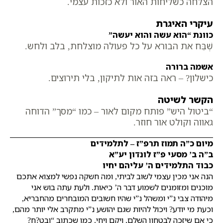
הצלחה כשליחות האור ולא כזכות עצמי.
עיקרי האיגרת
כוונת “הוא עשה והוא יעשה”
שְׁבֵּח את הבורא על כל פעולה מוצלחת, בלב ולחש.
אשמה ברורה
כישלון? – ראה בזה אות לתיקון, בלי תירוצים.
הקשר לשיטה
“ביטול היש” פותח מקום לאור – כמו “מסך” הדוחה
גאווה וקולט אור חוזר.
מיום כ”ה תמוז תרפ”ז – לתלמידים
ב”ה ב’ מסעי פ”ז לונדון יע”א
כבוד התלמידים ה’ עליהם יחיו
הנה אני מכין עצמי לשוב לביתי, ומה חשקה נפשי למצוא אתכם
מוכנים ומזומנים לשמוע דבר ה’ כיאות. ולעת עתה בוש אני
מיהודה צבי נ”י ומשהל נ”י שהיו חשובים המובחרים מהחבריא,
וכעת מי יודע? ויכול להיות שגם יהושע נ”י מתקרב אלי יותר מהם,
כי אם שיזכה לבטחון השלם, ויקם ויחי. כמו שכתוב “ובט?ח?