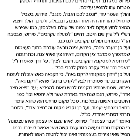
פירוש כמקדם; תיכף יסתיים לכם הנגיבות, ותתחיל השפע
מטרות עוזו להופיע עליכם.
והולך ואומר עוד, “ונסב לכם הגבול, מנגב”. פירוש, בשביל
שתחילת הזריחה היה אחר הנגיבה, ובגבולה, ולפיכך הולך ויוצא
המצר לחוץ ועוקם לצד צפונו של עולם באלכסון, כמו שפירש
רש”י ז”ל עיין שם היטב, דהיינו “למעלה עקרבים”. פירוש, שבסבה
הנ”ל נצמחים ועולים עקרבים לנגדכם.
ועל כן “ועבר צינה”, פירוש, צינה נוראה עוברת בתוך העצמות
שמתפרץ ממדבר צין הקדום, דאיהו צין ואיהי צנה. וכתרגומה
“מדרומא למסקנא דעקרבים, ויעיבר לצין”, על דרך שאמרו ז”ל
“ואפי’ וכו’ אבל עקרב פוסק לדברי הכל”.
ועל כן “ויהון מפקנוהי לרקם גאה”, כי הקנאה כאש אוכלת לעומת
העקרבים, עד שמוכרח לבא “לקדש ברנע” שהיא “רקם גאה”.
פירוש, שמחשבותיו רוקמים לבוש גיאות להפליא ; עד “ויצא חצר
אדר”, פירוש, הגם שנתאדר באדרת שער ולא יחטיא וכו’ כמו
היושבים ראשונה במלכות, מכל מקום מרגיש הוא שהוא עומד
בחצר ומבחוץ יעמוד, ועל כן נקרא מקום זה “חצר אדר”, כלומר
תרתי דסתרי אהדדי, כנ”ל.
ואומר “ועבר עצמנה”, פירוש, ‘איהו עצם או עצמון ואיהו עצמונה’,
כי המקום גורם ונעשה כמו עצם קשה שאי אפשר לשברו. וכמו
הפיל שאין צירים בעצמותיו ואינו יכול להטות ראשו לאחוריו.