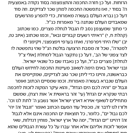
הרוחות. ועל כן חזרה החכמה והתצמצמה בסוד נקודה באמצעית
ה? בסוד י, ואז נתפשטה החכמה למתן שכר לצדיקים. וזה סוד
דעל כן נברא העולם בעשרה מאמרות, כדי להפרע מהרשעים
שמאבדים העולם שנתנה בי’ מאמרות כנ”ל.
כי מתוך שמעצמן נסב לו הגבול לנחלה מצרים, כמו שכתוב
(קהלת ח, י) “ראיתי רשעים קבורים ובאו”, וכמו שכתוב (איוב טז,
יב) “שלו היתי ויפרפרני, ואחז בערפי ויפצפצני, ויקימני לו
למטרה”, שכל זה מסבת הרצועה בולטת הנ”ל שהי נתפשטה לו
לצד צפוני של הב’, דעל כן נתקצר הגבול למחלת [אולי צ”ל
לנחלת] מצרים כנ”ל, ועל כן נאבדו שם כל שונאי ישראל.
ובני ישראל באים הימה לשאוב מעיינות החכמה לחידוש העולם
כבראשונה, והיינו כדי ליתן שכר טוב לצדיקים, שמקיימים את
העולם שנברא בעשרה מאמרות. וכמו שמסיים הכתוב ואומר
וגבול ים “והיה לכם הים הגדול”, והוא עיקר המקוה לזכות לחכמה
רבתי שנקרא ים הגדול (עי’ זהר בראשית א’ אות רצח), שמשם
מתחילים לשאוף אוירא דארץ ישראל אשר נשבע ה’ לתת לנו וכו’.
ולזרז לנו לדבר זה, מכפיל עוד הפעם הכתוב ואומר “וגבול זה! יהי’
לכם גבול ים”, כלומר, כל תוצאות ים החכמה אינם אלא לגבול
זה! דהיינו “ים הגדול”, ימה של ארץ ישראל, מוחין דגדלות, שאי
אפשר לזכות אליהם אלא אחר עברו על כל עשרת הגבולים שהוא