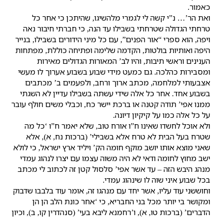
כאמור.
ואת הר’… נ”י קשה לי לגמרי מלהשיגו, שהיתכן כי אחר כל
טרחתי הגדולה שטרחתי בשבילו עד הנה, כי חברתי חיבור נאה
ויפה, הוא ספרי “אור הפנים”, עם כל מיני הידורים בשבילו, בנייר
היפה ואותיות בולטות, הקדמה שלימה ופתיחה כוללת, מפתחות
הענינים וראשי תיבות, והיו לב’ המאורות הגדולים מאירות
ומסבירות כהלכה. גם כמעט מידי שבוע בשבוע אערוך לו מעשי
אצבעותי למלחמה, מכתב ארוך ורחב, ולפעמים ב’ מכתבים
בשבוע אחד. אחר כל אלה שידי עשתה בשבילו עדיין לא השגתי
ממנו אפי’ תודה קטנה או ברכת יישר כח, וכבלי משים חולף עובר
על כל אלה כמו על קיקיון דיונה.
ולא אוכל לחשדו שאינו ח”ו אורח טוב, שלא יאמר ח”ו ‘כל מה
שטרח בעל הבית לא טרח אלא בשבילי’ (ברכות נח, א), אלא
שאני מוצא אותו יושב מוקף חומה הק’ ויליד ארץ ישראל, כי לולא
ישב מחוץ לחומה ודאי לא היה משוה עצמו עם יצרו לנהוג עמדי
מנהג היבש הזה – עד אשר אפי’ סלסול קטן זה לכתוב לי מכתב
בכל שבוע איני שוה לו שינהוג עמדי.
וחוששני עוד עליו, אשר יחד עם מנהגו זה, אומר עוד בלבבו שדבוק
ומקושר בי יותר מכל בני החבריא, כי ‘אחר כונת הלב הן הן
הדברים’ (ברכות טו, א), ו’רחמנא ליבא בעי’ (סנהדרין קו, ב), וכיון