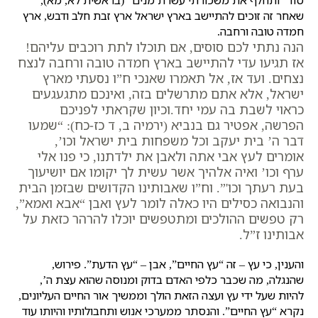
סוד “ותחלף את משכורתי עשרת מנים” (בראשית לא, מא),
שאחר זה זוכים להתיישב בארץ ישראל ארץ זבת חלב ודבש, ארץ
חמדה טובה ורחבה.
הנה נתתי לכם סוסים, אם תוכלו לתת רוכבים עליהם!
אז תגיעו עדי להתיישב בארץ חמדה טובה ורחבה לנצח
נצחים. ועד אז, אל תאמרו שאנכי ח”ו נסעתי מארץ
ישראל, אלא אתם מתרשלים בזה, ואינכם מתגעגעים
כראוי לשבת בה עמי יחד.וכיון שקראתי לפניכם
הפרשה, אפטיר גם בנביא (ירמיה ב, ד כז-כח): “שמעו
דבר ה’ בית יעקב וכל משפחות בית ישראל וכו’,
אומרים לעץ אבי אתה ולאבן את ילדתנו, כי פנו אלי
ערף וכו’ ואיה אלהיך אשר עשית לך יקומו אם יושיעוך
בעת רעתך וכו'”. וח”ו שאבותינו הקדושים שבזמן הבית
והנבואה כסילים היו כאלה לומר לעץ ואבן “אבא ואמא”,
רק טפשים ההולכים ומתטפשים יוכלו להרהר כזאת על
אבותינו ז”ל.
והענין, כי עץ – זה “עץ החיים”, אבן – “עץ הדעת”. פירוש,
שהנגלה, מה שכבר כלפי האדם בדוק ומנוסה שהוא עצת ה’,
להיות שעל ידי עץ ועצה הזאת הולך וממשיך אור החיים העליונים,
נקרא “עץ החיים”. והנסתר ממערכי אנוש ותחבולותיו והיותו עוד