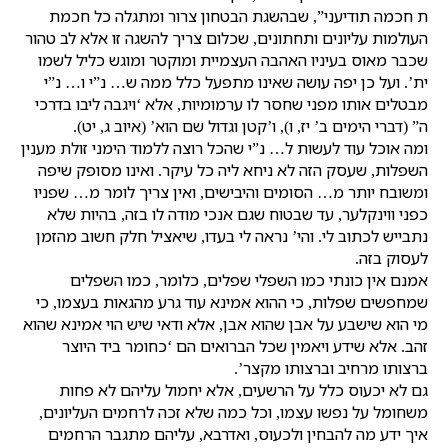
ת חכמה תודיעני”, שבהשגת הבטחון צרור ומתגלה כל חכמת
העולמות עליונים ותחתונים, שכלום צריך להשגה זו אלא לב טהור
שכבר מאוס בעיניו האהבה העצמיית ומוקטר ומוגש כליל לשמו
ית’. ועל כן יפה עושה שאינו מתפעל כלל ממה ש… נ”י ו… נ”י
מבטלים אותו מפני שחסר לו ערמומיות, אלא ‘ויגבה ליבו בדרכי
ה” (דברי הימים ב’ יז, ו), ו’קטן וגדול שם הוא’ (איוב ג, יט).
ומה אוכל עוד לעשות ל… נ”י שהכל רוצה ללמוד הימני זולת מענין
השפלות, שעסק הזה לא ניחא ליה כל עיקר. ואינו מסופק שיפה
ומשובח יותר מ… הסומים והיבישים, ואין צריך לומר מ… שפניו
כפני ווינקלער, עד שבטוח שגם אנכי מודה לו בזה, בהיות שלא
נתבייש לכתוב לי. והי’ נראה לי בעדו, שיאציל חלק חשוב מהזמן
לעסוק בזה.
אמנם אין כונתי כמו השפלי שפלים, כלומר, כמו השפלים
שמחפשים שפלות, כי ההוא אמינא עוד גרע מהגאות בעצמו, כי
מי הוא שישבע על אבן שהוא אבן, אלא ודאי שיש הוי אמינא שהוא
זהב. אלא שידע ויאמין שכל הברואים הם ‘כחומר ביד היוצר
ברצותו מרחיב וברצותו מקצר’.
גם לא יכעוס כלל על הרשעים, אלא יחמול עליהם לא פחות
משחומל על נפשו עצמו, וכל כמה שלא זכה לרחמים העליונים,
איך ידע מה להבחין ולכעוס, ואדרבא, עליהם מתגבר הרחמים