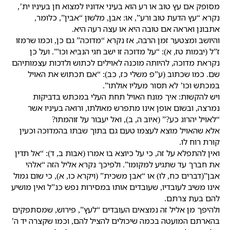
מסופק אם עץ טוב או רע הוא בעיני אדוניו למצוא חן בעיניו ית’,
נקרא “עץ הדעת טוב ורע”, או: אבן, מלשון “אבין”, כלומר,
אתבונן ואראה אם טובה היא או עצה רעה היא.
והיושב ומצטער זמן הרבה, אז נקרא “מדוכה” גם כן, וכמו שרמזו
ז”ל (יבמות טז, א): “על מדוכה זו ישב חגי הנביא וכו'”. ועל כן
נקראת מדוכה, להיותה מוכנה לאוילים לכתוש ולדכות עצמותיהם
שם. כמו שכתוב (ע”פ משלי כז, כב): “אם תכתוש את האויל
במכתש וכו’ לא תסור מעליו אולתו”.
ויש להקשות: איך מונח האויל תחת העלי במכתש בדביקות
נמרצה, ובשום אופן אינו מתפרש מאולתו, ורואה בעיניו אשר
“לאויל יהרוג כע?” (איוב ה, ב), ואל יעבור על זוהמתו?
אלא שהאויל מוצא לעצמו טעם גם בתוך שבתו בהמדוכה וכעין
קורת רוח לו.
ואין להתפלא על זה, כי על כיוצא בו אמרו (אבות ב, ד): “אל תדין
את חברך עד שתגיע למקומו”. ולפיכך נקרא אליל הזה “אלהי
אבן”(דברים כח, לו) או “אבן משכית” (ויקרא כו, א), כי שום גמול
אינו משיב לעובדיו, שעובדים אותו במסירות נפש כנ”ל ואין מושיע
להם בעת צרתם.
ולהיפך מן אליל זה נמצאים העובדים “לעץ”, פירוש, שמסתפקים
בהארתם המועטה בכמה שיכולים להציל להם, וכמו שקצרה יד ה’