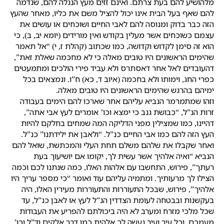
מלהושיע להם בעת צרתם. ואינם זזים מעץ הנגלה להם, שנדמה
להם שאף בעל הבית אינו יכול להציל משם את כליו, מאחר שהעץ
הזה כבר בדוק ומנוסה להם לאבי החיים ושוכחים או עושים את
עצמם כשוכחים אשר מעלין בקודש ואין מורידים (יומא יב, ב), כי
הוא זה סימן לקדוש וקדושה, כמו שכתוב (קהלת ז, י) “אל תאמר
שהימים הראשונים היו טובים מאלה כי לא מחכמה שאלת זאת”,
דהעובדים לאל אחר דאסתרס ולא עביד פירי הולכים ומתמעטים
כפרי החג, וימותו ולא בחכמה (איוב ד, כא) ח”ו. ונמצאים בכל
ימיהם בהרגש שהימים הראשונים היו טובים מאלה.
וזהו שמתמרמר הנביא עליהם אחר שארכו להם הימים בעבודה
זרות הנ”ל, “כבושת גנב כי ימצא וכו’ אומרים לעץ אבי אתה”,
דהיינו, כמו שמצילין מפני הדליקה המה שמחים בחלקם להיות
העץ הזה להם כמו אבי החיים כנ”ל. “ולאבן את ילידתנו” כנ”ל.
ואחר שקבלו את שלהם משלם תחת העלי והמכתשת, שואל להם
הנביא “ואיה אלהיך אשר עשית לך, יקומו אם יושיעוך בעת
רעתך”, פירוש, התחשבו עם אלהות האלו, כמה שנתנו לכם וכמה
הצילו לך מרעותיך. ומתמיה עליהם עוד ואומר “כי מספר עריך היו
אלהיך”, פירוש, שבכל התעוררות והתעוררות מעירין האלו, היה
בעקשנות ובבטחה לעומת הצדדין הנ”ל לעץ או לאבן כנ”ל, עד
שכל מלכי מזרח ומערב לא היה ביכולתם להפריע את העבודות
מעמכם, וכל עיר ועיר נעשה לך אלהית כמו דבר אלקים וד”ל וכו’.