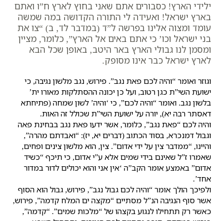
ילידי הארץ! כסבורים אתם שאני בחוץ לארץ ח”ו ואתם
בארץ ישראל! ואעידה לי התורה הקדושה במה שמשה
עומד ומצוה אלינו בפרשה ל”ד (במדבר לד, ב) “צו את
בני ישראל וכו’ כי אתם באים אל הארץ”, כלומר, מציין
ומסמן לנו גבולי הארץ באר היטב, באופן שכל הבא
לארץ ישראל כבר אינו מסופק.
וגוזר ואומר “והיה לכם פאת נגב”. פירוש, נגב מלשון נגיבה, כי
ישועת השי”ת כגן רטוב, ועל כן יכונה ההסתלקות מאורו ית’
בלשון נגב. ואומר “והיה לכם”, כי ‘והיה’ לשון שמחה (פתיחתא
דאסתר רבה יא), יורה על ישועת השי”ת שכולל זה האות.
והיה לכם “פאת נגב”, כלומר, אשר ידעו פאת נגב בבחינת פאה
וגבול דמנכרא, בסוד הכתוב (דברים יא, יז): “ואבדתם מהרה”,
והיינו, “ממדבר צין על ידי אדום”. צין, הוא מלשון צינים ופחים,
שאמרו ז”ל שאינם בידי שמים אלא ע”י אדום, כי תיכף “כשיד
אדום” באמצע אומר הקב”ה ‘אין אני והוא יכולים לדור במדור
אחד’.
ולפיכך הולך אומר “והיה לכם גבול נגב”, פירוש, גבול הוא הסוף
אשר סוף הנגיבה הנ”ל מסתיים “מקצה ים המלח קדמה”, פירוש,
כאשר רק תתחילו לנגוע בקצהו של “מלכות שמים”. “קדמה”,