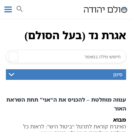
Ski
עמוד ראשי
אוצר הכתבים
אגרות בעל הסולם
כתבי בעל הסולם
t
כתבי חסידות אשלג
אגרת נד (בעל הסולם)
conten
אגרת נד (בעל הסולם)
סינון
ענווה מוחלטת – להכניס את ה“אני” תחת השראת
האור
מבוא
האיגרת קוראת לתרגול “ביטול היש”: לראות כל