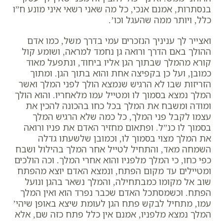
בנסתרות, אמנם אנכי, כל מה שאני רשאי איני מונע ח”ו
כלל, ויותר ממה שהעגל וכו’.
ואצייר לך עניניך הנזכרים עמי בדרך משל, כמו אדם
ההולך באם הדרך ורואה גן נחמד למראה, ושומע קול
קורא מהמלך שבתוך הגן אליו ביחוד, ונתפעל מאוד
כמובן, ועל כן בקפיצה אחת והוא בתוך הגן. ומתוך
הזריזות שבו לא הרגיש שנמצא הולך לפני המלך ואשר
המלך נמצא בסמוך לו ומטייל עמו מלאחריו. והוא הולך
ומודה ומשבח את המלך בכל כחו בהכונה להכין את
עצמו לקבל פני המלך, כל כמה שלא הרגיש המלך
בסמוך לו כנ”ל. ופתאום מחזיר האדם את פניו ורואה
את המלך מצוי בסמוך לו, וכמובן שלשעתו גדלה
השמחה מאד, והתחיל לטייל אחר המלך בהילול ושבח
כפי כחו, כי המלך מלפניו והוא אחרי המלך. וכה הולכים
ומטיילים עד מקום הפתח, ונמצא האדם יוצא מהפתח
שוב אל מקומו כמבתחילה, והמלך נשאר בהגן ונועל
הפתח. וכשמסתכל האדם שכבר נפרד הוא ואין המלך
עמו, מתחיל לבקש פתח הגן לעומת שיצא באופן שיהי’
המלך נמצא מלפניו, אמנם אין כלל פתח כזה שם, אלא