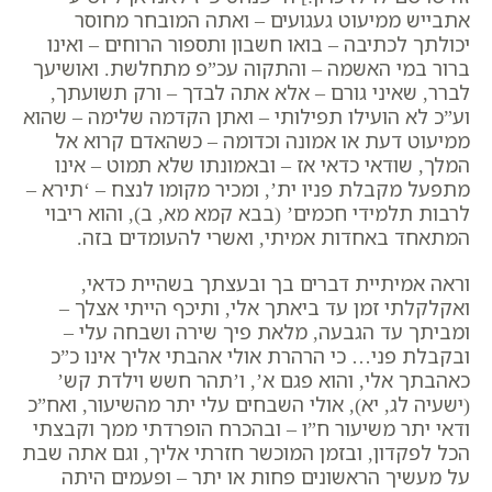
אתבייש ממיעוט געגועים – ואתה המובחר מחוסר
יכולתך לכתיבה – בואו חשבון ותספור הרוחים – ואינו
ברור במי האשמה – והתקוה עכ”פ מתחלשת.
ואושיעך
לברר, שאיני גורם – אלא אתה לבדך – ורק תשועתך,
וע”כ לא הועילו תפילותי – ואתן הקדמה שלימה – שהוא
ממיעוט דעת או אמונה וכדומה – כשהאדם קרוא אל
המלך, שודאי כדאי אז – ובאמונתו שלא תמוט – אינו
מתפעל מקבלת פניו ית’, ומכיר מקומו לנצח – ‘תירא –
לרבות תלמידי חכמים’ (בבא קמא מא, ב), והוא ריבוי
המתאחד באחדות אמיתי, ואשרי להעומדים בזה.
וראה אמיתיית דברים בך ובעצתך בשהיית כדאי,
ואקלקלתי זמן עד ביאתך אלי, ותיכף הייתי אצלך –
ומביתך עד הגבעה, מלאת פיך שירה ושבחה עלי –
ובקבלת פני… כי הרהרת אולי אהבתי אליך אינו כ”כ
כאהבתך אלי, והוא פגם א’, ו’תהר חשש וילדת קש’
(ישעיה לג, יא), אולי השבחים עלי יתר מהשיעור, ואח”כ
ודאי יתר משיעור ח”ו – ובהכרח הופרדתי ממך וקבצתי
הכל לפקדון, ובזמן המוכשר חזרתי אליך, וגם אתה שבת
על מעשיך הראשונים פחות או יתר – ופעמים היתה