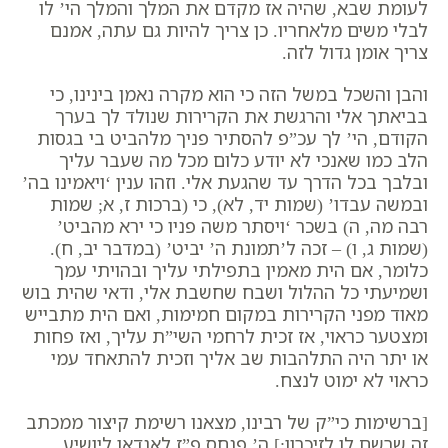
לעומת שבא, שהיה אז מקדם את המלך והמלך הי’ לו
לבלי משים מלאחריו. כן צריך להיות גם עתה, אמנם
צריך אומן גדול לזה.
והבן והשכל במשל הזה כי הוא מקרה נאמן בינינו, כי
בביאתך אלי והרגשת את הקרירות שנולד לך בערך
הקודם, הי’ לך עכ”פ להסתיר פניך מלהביט בי בגסות
הלב כמו שאנכי לא יודע כלום מכל מה שעבר עליך
ובלבך בכל הדרך עד שהגעת אלי. וזהו ענין ‘ויאמינו בה’
ובמשה עבדו’ (שמות יד, לא), כי (ברכות ז, א; שמות
רבה מה, ה) בשכר ‘ויסתר משה פניו כי ירא מהביט’
(שמות ג, ו) – זכה ל’תמונת ה’ יביט’ (במדבר יב, ח).
כלומר, אם הית מאמין בתפילתי עליך ובהויתי עמך
ושמיעתי כל ההלול ושבח שחשבת אלי, ודאי שהית בוש
מאוד מפני הקרירות במקום חמימות, ואם הית מתבייש
ומצטער כראוי, אז זכית לרחמי השי”ת עליך, ואז פחות
או יתר היה התלהבות שב אליך וזכית להתאחד עמי
כראוי לא ימוט לנצח.
[ברשימות כי”ק של רבינו, מצאנו רשימת קיצור ממכתב
זה שרשם לו לזיכרון:]
ה’ פנחס פ”ז לאנדאן ליושיע