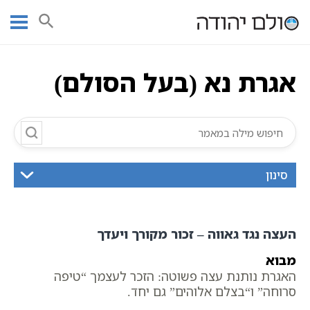
Ski
עמוד ראשי
אוצר הכתבים
אגרות בעל הסולם
כתבי בעל הסולם
t
כתבי חסידות אשלג
אגרת נא (בעל הסולם)
conten
אגרת נא (בעל הסולם)
סינון
העצה נגד גאווה – זכור מקורך ויעדך
מבוא
האגרת נותנת עצה פשוטה: הזכר לעצמך “טיפה
סרוחה” ו“בצלם אלוהים” גם יחד.