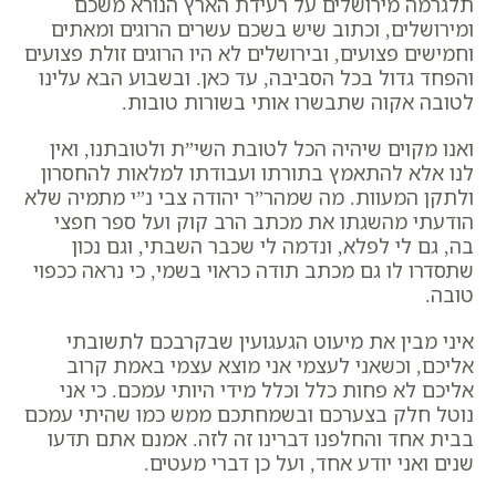
תלגרמה מירושלים על רעידת הארץ הנורא משכם
ומירושלים, וכתוב שיש בשכם עשרים הרוגים ומאתים
וחמישים פצועים, ובירושלים לא היו הרוגים זולת פצועים
והפחד גדול בכל הסביבה, עד כאן. ובשבוע הבא עלינו
לטובה אקוה שתבשרו אותי בשורות טובות.
ואנו מקוים שיהיה הכל לטובת השי”ת ולטובתנו, ואין
לנו אלא להתאמץ בתורתו ועבודתו למלאות להחסרון
ולתקן המעוות.
מה שמהר”ר יהודה צבי נ”י מתמיה שלא
הודעתי מהשגתו את מכתב הרב קוק ועל ספר חפצי
בה, גם לי לפלא, ונדמה לי שכבר השבתי, וגם נכון
שתסדרו לו גם מכתב תודה כראוי בשמי, כי נראה ככפוי
טובה.
איני מבין את מיעוט הגעגועין שבקרבכם לתשובתי
אליכם, וכשאני לעצמי אני מוצא עצמי באמת קרוב
אליכם לא פחות כלל וכלל מידי היותי עמכם. כי אני
נוטל חלק בצערכם ובשמחתכם ממש כמו שהיתי עמכם
בבית אחד והחלפנו דברינו זה לזה. אמנם אתם תדעו
שנים ואני יודע אחד, ועל כן דברי מעטים.