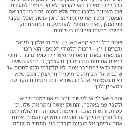
בכל לבבו ומאודו, דאי לאו הכי לא הי’ מזמינו לסעודתו.
ואם האמונה בלבבו כיתד שלא תמוט, אז מבין בקריאה
הנאמנה ומכיר את מקומו לנצח, וכן עושה ואוכל ומקבל
פני המלך, ואינו מתפעל להתמעט ח”ו מחמת זה,
להיותו בדעתו ואמונתו בשלימות.
ואמרו ז”ל (בבא קמא מא, ב) “את ה’ אלקיך תירא”
(דברים ו, יג) – לרבות תלמידי חכמים. והוא ריבוי
המתאחד באחדות אמיתי, ואשרי להעומדים בזה. ותוכל
לראות אמיתות הדברים בך ובעצמך, כי בהגיע השעה
והיית כדאי להתחבר עמך, לא קלקלתי הזמן לחכות עד
שתבוא עלי הביתה, כי תיכף היתי אצלך, והגם שלא
ראית גשמיותי, אבל הרגשת אהבתי ורוממות הקדושה
במעמקי לבך.
ומה נשאר לך אז לעשות יותר, כי אם למהר ולבוא
ולקבל פני באהבה, והחשק עושה וגומר את שלו, וכן
עשית. ורגשות אהבה ורוממות ושמחה הית שולח לאזני
בכל הדרך מביתך עד הגבעה בתשוקה נאמנה. אמנם
אחר עלייתך אל הגבעה וקבלת פני, התחיל השמחה