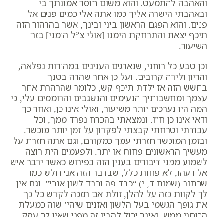
והאהבה להתמעט. והוא משום חוסר אמונתך בי
ובאהבתי הישרה אליך כמו אתה אלי כמים פנים אל
פנים. והוא הפגם הראשון ביני ובינך, אשר בהרהור הזה
תיכף יצאת והתרחקת הימנו [אולי צ”ל הימני] בזה
השיעור.
וכן טבע כל רוחני, שנארגים הענינים במהירות נפלאה,
והריון ולידה קרובים. ועל כן אחר שהרה בטנך
בחשש הזה אז ילדת תיכף קש, כלומר שהרהרת אחר
עצמך ומחשבותיך הנעימים והנשגבים והרוממים עלי, כי
המה היו נערכים יותר משיעור, ואולי אינו כן, ואחר כך
ודאי אינו כן ח”ו. ונמצאתי בהכרח נפרד ממך, וכל
עבודתי וטרחתי קבצתי לפקדון על זמן יותר מוכשר.
ובזמן המוכשר חזרתי עמך כמקודם, וגם אתה חזרת על
מעשיך הראשונים פחות או יתר. ולפעמים הית רוצה
לשמוע ממני דיבורים בענין הזה בפירוש כאשר ידבר איש
אל רעהו, לא פחות כלל, שבדבר הזה אני חלש כמו
שכתוב (שמות ד, י) “כבד פה וכבד לשון אנכי”. וגם אין
לך לקוות כזה על להלן, זולת אם תזכה לקדש כל כך
את גופך הגשמי בעל הלשון ואזנים שיהי’ שוה כמעלת
הרוחני ממש. ואינך יכול להבין זה מפני שאין לך עסק