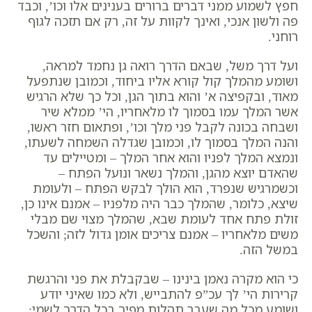
חפץ לשמוע ממני דברים ברורים בענינים אלו וכו’, וכבד
פה ולשון אנכי, ואינך לקוות על זה, רק אם תזכה לגוף
רוחני.
ועל דרך משל, שבאם הדרך רואה גן נחמד למראה,
ושומע מהמלך קול קורא אליו ביחוד, וכמובן שנתפעל
מאוד, ובקפיצה א’ והוא בתוך הגן, וכל כך שלא הרגיש
אשר המלך עמו בסמוך לו מלאחריו, הי’ ממלא שיר
ושבחה בכונה לקבל פני מלך וכו’, ופתאום חזר ראשו,
והנה המלך בסמוך לו, וכמובן שגדלה השמחה לשעתו,
ונמצא המלך לפניו והוא אחר המלך – ומטיילים עד
שהאדם יוצא מהגן, והמלך נשאר ונועל הפתח –
וכשמרגיש שנפרד, הוא הולך לבקש הפתח – ולעומת
שיצא, כלומר, שהמלך כבר היה מלפניו – אמנם אינו כן,
זולת פתח אחד לעומת שבא, שהמלך מצוי שם מבלי
משים מלאחריו – אמנם צריכים אומן גדול לזה; והשכל
במשל הזה.
כי הוא מקרה נאמן בינינו – שבקבלת את פני והרגשת
קרירות הי’ לך עכ”פ להתבייש, ולא כמו שאיני יודע
ושומע מכל מה שעבר תהלות מפיך בכל הדרך לשמי;