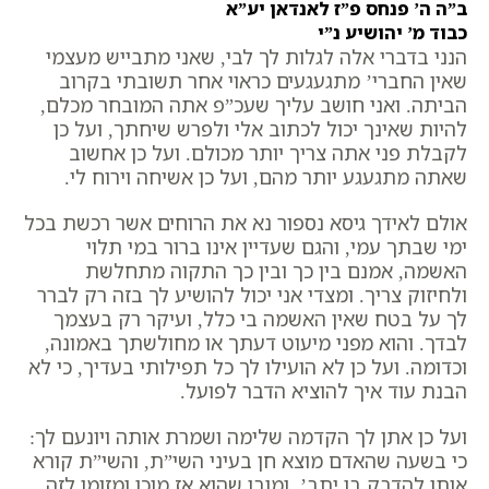
ב”ה ה’ פנחס פ”ז לאנדאן יע”א
כבוד מ’ יהושיע נ”י
הנני בדברי אלה לגלות לך לבי, שאני מתבייש מעצמי
שאין החברי’ מתגעגעים כראוי אחר תשובתי בקרוב
הביתה. ואני חושב עליך שעכ”פ אתה המובחר מכלם,
להיות שאינך יכול לכתוב אלי ולפרש שיחתך, ועל כן
לקבלת פני אתה צריך יותר מכולם. ועל כן אחשוב
שאתה מתגעגע יותר מהם, ועל כן אשיחה וירוח לי.
אולם לאידך גיסא נספור נא את הרוחים אשר רכשת בכל
ימי שבתך עמי, והגם שעדיין אינו ברור במי תלוי
האשמה, אמנם בין כך ובין כך התקוה מתחלשת
ולחיזוק צריך.
ומצדי אני יכול להושיע לך בזה רק לברר
לך על בטח שאין האשמה בי כלל, ועיקר רק בעצמך
לבדך. והוא מפני מיעוט דעתך או מחולשתך באמונה,
וכדומה. ועל כן לא הועילו לך כל תפילותי בעדיך, כי לא
הבנת עוד איך להוציא הדבר לפועל.
ועל כן אתן לך הקדמה שלימה ושמרת אותה ויונעם לך:
כי בשעה שהאדם מוצא חן בעיני השי”ת, והשי”ת קורא
אותו להדבק בו יתב’, ומובן שהוא אז מוכן ומזומן לזה,