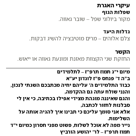
עיקרי האגרת
שפלות הגוף
מקור ביולוגי שפל – שובר גאווה.
גדלות היעד
צלם אלוהים – מרים מוטיבציה להשיג דבקות.
הקשר
החזקת שני הקצוות מאזנת ומונעת גאווה או ייאוש.
מיום י”ג תמוז תרפ”ז – לתלמידים
ב”ה ד’ פנחס פ”ז לונדון יע”א
כבוד התלמידים ה’ עליהם יחיה מכתבכם השגתי לנכון,
והנני שולח עתה גם ההקדמה,
והגם שאיננה מוגהת מצידי אפילו בכתיבה, כי אין לי
סבלנות לחזור לכתבה,
אלא אני סומך עליכם כי תבינו איך להגיה אותה על
השלימות.
נייר מפה לא אוכל לשלוח, פשוט מפני חסרון כמיום י”ד
תמוז תרפ”ז – לר’ יהושע הורביץ