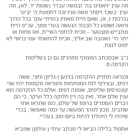
וזה ענין ‘ויאמינו בה’ ובמשה עבדו’ (שמות יד, לא), וזה
ענין ‘בשכר ויסתר משה פניו זכה לתמונת ה’ יביט’
(ברכות ז, א), שאם היית מאמין בהויתי עמך בכל הדרך
ורואה ושומע כל הכבוד הנעשה בעדי ממך, עכ”פ היית
מתבייש ומצטער – וזכית לרחמי השי”ת, ואז פחות או
יתר הי’ האהבה שב אליך, וזכית להתאחד עמי כראוי לא
ימוט לנצח.
נ”ב שבמכתב המצורף מוזהרים גם כן בשלימות
הקדמה.ס.
וכנראה תחזיק ההקדמה בויגען (-גליון) וחצי, ששה
דפים, ובצירוף לוח המפתחות והמראה מקומות יהיו שני
קונטרסים שלימים, שמונה דפים. אולם כל ההקדמה הוא
ענין שלם אחד, ואין בה דין חלוקה כלל ועיקר, כי הם
דברים העומדים ברומו של עולם, כמו שתראו אחר
שתבינו. ונכון למהר המעשה עד כמה שאפשר, בכדי
שיהיה לי היכולת להיות ביום-טוב בעה”י.
אתמול בלילה הביאו לי מכתב עיתי (-עיתון) שמביא