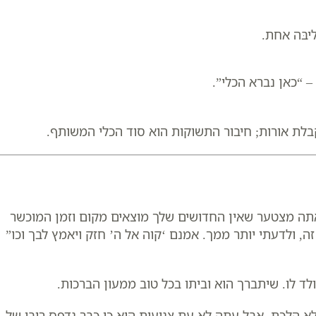
יבּה אחת.
– “כאן נברא הכלי”.
לת אורות; חיבור התשוקות הוא סוד הכלי המשותף.
אתה מצטער שאין החדושים שלך מוצאים מקום וזמן המוכשר
 ולדעתי יותר ממך. אמנם ‘קוה אל ה’ חזק ויאמץ לבך וכו”
לד לו. שיתברך הוא וביתו בכל טוב ממעון הברכות.
א הלכת. אבל עתה לא עת צניעות הוא כי כבר נדפס רובו של