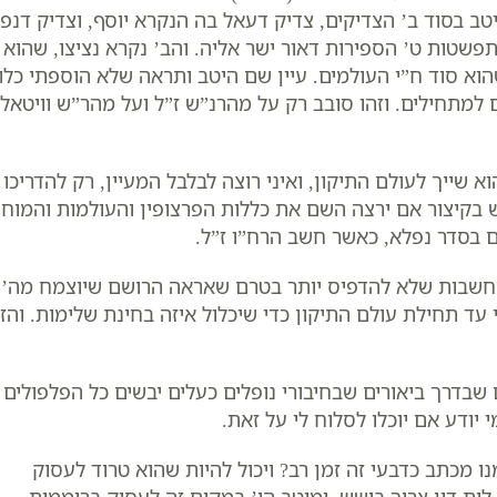
 היטב בסוד ב’ הצדיקים, צדיק דעאל בה הנקרא יוסף, וצדיק דנפ
תפשטות ט’ הספירות דאור ישר אליה. והב’ נקרא נציצו, שהוא
שהוא סוד ח”י העולמים. עיין שם היטב ותראה שלא הוספתי כלו
 למתחילים. וזהו סובב רק על מהרנ”ש ז”ל ועל מהר”ש וויטאל
שייך לעולם התיקון, ואיני רוצה לבלבל המעיין, רק להדריכו
 בקיצור אם ירצה השם את כללות הפרצופין והעולמות והמוחין
 בסדר נפלא, כאשר חשב הרח”ו ז”ל.
 מחשבות שלא להדפיס יותר בטרם שאראה הרושם שיוצמח מה’
י עד תחילת עולם התיקון כדי שיכלול איזה בחינת שלימות. והז
שבדרך ביאורים שבחיבורי נופלים כעלים יבשים כל הפלפולים
יודע אם יוכלו לסלוח לי על זאת.
נו מכתב כדבעי זה זמן רב? ויכול להיות שהוא טרוד לעסוק