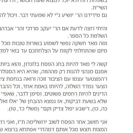
בשפלות רוח ולא יוכל למצוא שעת הכושר, ולדעתי 
השי”ת.
גם מידידנו הר’ יושיע נ”י לא שמעתי דבר. ויכול ל
והיתי רוצה לדעת אם הר’ יעקב מרדכי והר’ אברהם 
השלמת כל הספר.
ומה מאד חשקה נפשי לשמוע בשורות טובות מכל החב
מיום שהתחלתי לקוות על הצלחתכם עד בואי למקו
קשה לי מאד להיות בחג הפסח בלונדון, והוא ביותר
אמנם מנהגי להנות רק מההווה, שהיא היא הסגולה ל
ו’המצטער עצמו עם הציבור זוכה ורואה בנחמת ציבור
הצער נמדד השלוה, להיותו באמת אחד, וכל ההבחן
הדינים להיות רחמים פשוטים. וסימן לדבר, שאפי’ 
שלא בשעת דביקות, אז נמצא ההבחן של ‘אלו ואלו’
כה, כו), ו”שבע יפול צדיק וקם” (משלי כד, טז).
אני חושב אחר הפסח לשוב ירושלימה ת”ו, ואני רו
המצות תצאו מכל אותם דמהדרי אפתחא ברצוא שוב.