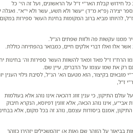
כל חידוש קבלת האר”י ז”ל על הראשונים, ועל זה הי’ כל
פר יצירה (פ”א מ”ד) “עשר ולא תשע, עשר ולא י”א”. ואגלה ל
ז”ל, להיותו מביא ברוב המקומות בחינת העשר ספירות במקום
יר ממנו עקשות פה ולזות שפתים הנ”ל.
 אשר אלו ואלו דברי אלקים חיים, כמבואר בהפתיחה כוללת.
 הרח”ו ז”ל מאד ומאד להשוות העשר ספירות וה’ בחינות יח
תם רק את שמו עצמו על הדברים, עיין שם.
”י מובאים בקיצור, הוא מטעם הא’ הנ”ל, לסיבת גילוי הענין יו
י ז”ל,
עולם התיקון, כי ענין זווג דהכאה אינו נוהג אלא בעולמות
 אבי”ע, אינו נוהג הכאה, אלא זווגין דפיוסא, הנקרא חיבוק
תיקון, אמנם ביסודות עצמם, נוהג זה בכל מקום, אלא בבחינ
בביאור על הזוהר שם (אות א) “והמשכילים יזהירו כזוהר