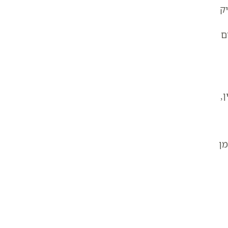
יק
ם
,
מן