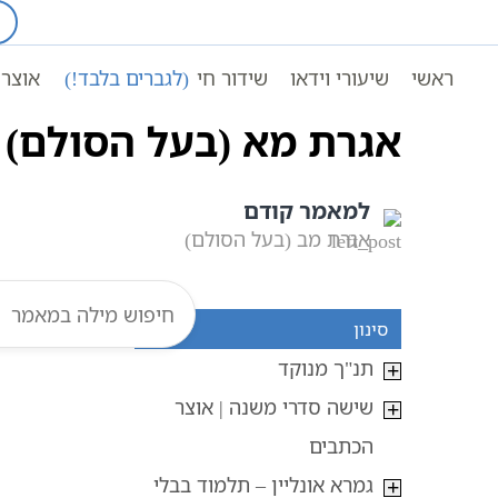
Ski
t
עמוד ראשי
אוצר הכתבים
conten
ראשי
שיעורי וידאו
שידור חי
(לגברים בלבד!)
אוצר 
אגרת מא (בעל הסולם)
למאמר קודם
אגרת מב (בעל הסולם)
סינון
תנ"ך מנוקד
שישה סדרי משנה | אוצר
הכתבים
גמרא אונליין – תלמוד בבלי