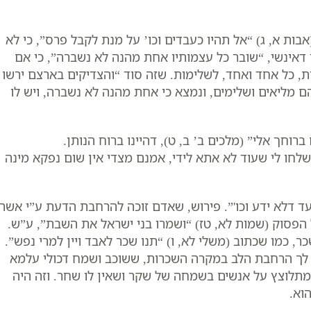
בות א, ג) “אל תהיו כעבדים וכו’ על מנת לקבל פרס”, כי לא
דאינשי, “שובר כל עצמותיו אחת מהנה לא נשברה”, כי אם
, כל אחד ואחד, לשלימות. שזה סוד “והצדיקים בארצם ירשו
הם מליאים ושלימים, ונמצא כי אחת מהנה לא נשברה, ויש לו
רוחך אלי” (מלכים ב’ ב, ט), דהיינו ברוח הנותן.
לחו לי שעוד לא אתא לידי, אמנם מצדי אין שום נפקא מינה
א עד דלא ידע וכו'”. פירוש, שאדם זוכה להרחבת הדעת ע”י אשה
ל הפסוק (שמות לא, טז) “ושמרו בני ישראל את השבת”, ע”ש.
, כמו שכתוב (משלי לא, ו) “תנו שכר לאבד ויין למרי נפש”.
יף לך הרחבת הלב במקרה השכרות, ששוכב ושמח דכולי עלמא
תו מתלוצץ על אנשים בשמחה של שקר ושאין לו שחר. וזה היה
וא.