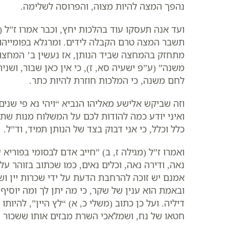
נהפך המצה להיות מצוה, והפרוסה לשלימה.
ועד אנה תעסקו עוד בהלכות יחץ, וכבר אמרו ז”ל (א
תשבר המצה טרם הקבלה לידים. ומרגלא בפומייהו 
מתחזק בהמחצה שביד הנותן, אז נעשין ב’ המחצות
משנה” (ע”פ ישעיה סא, ז), כי אין כאן שבור, ושני
לחם משנה, כי המלכות חוזרת להיות כתר.
וזה שביקש אלישע מאליהו הנביא “ויהי נא פי שנים ב
ואיני יודע כמה להודות לכם על המשלוח מנות שתש
כלל וכלל, כי אני דבוק בצד של הנותן תמיד, וד”ל.
ואמרו ז”ל (מגילה ז, ב) ​”חייב אדם לבסומי בפורי
נאה, ודירה נאה, וכלים נאים, כמו שכתוב בזוהר ע
אמנם יש זוכה להרחבת הדעת על ידי שכרות יין ושכר
ובאמת הוא ענין של שקר, כי מה יתן לך ומה יוס
דיליה. ועל כן כתוב (משלי כ, א) “לץ היין”, להיו
חטאו של נח, ושמלאכי השרת מבזים אותו ששכור ה