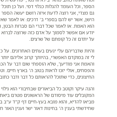
הספר, וכל העומד להגלות כגלוי דמי. ועל כן תוכ
גם מצדי, אני רוצה לדעת איזה רושם יעשה הספר ע
הישן, אשר יש להם בספרי ב’ דרכים: או לאמר שאין
הוא האמת. או לאמר שכל דברי הם סברות הבטן, ו
יודע אם אפשר לסמוך על אדם כזה שרוצה לברוא 
על יתדם זה כל קופתם של שרצים.
והיות שדבריהם עלי יגעים בעתים האחרונים. על כ
לי זה במוקדם האפשרי, בהיותך קרוב אליהם יותר 
והאמת אני מודיעך, שלא הוספתי שום דבר על הכתו
והפסחים, אולי יזכו לראות בטוב ה’ בארץ חיים. ו
החיצונים, כדי שתוכל להראותם כל דבר ודבר כתוב 
והנה עיקר וקוטב כל הביאורים שבחיבורי הוא גילוי 
המקובלים עוד מיסודם של הראשונים מטרם ביאתו 
מביאו להדיא, והוא מובא בעץ-חיים דף ק”ד ע”ב ב
שחידשתי בענין ה’ בחינות דאור ישר וענין האור חו