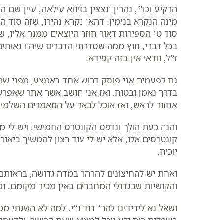
הרקיע וכו'”, נהרין ונצצין בזיווא עילאה, עיין שם
מינה הנקרא בנימין: דהא’ נקרא נהירו, שזה סוד ה
סוד ט’ הספירות דאור חוזר היוצאים ממנה אליו, 
בכל דברי, חוץ ממה שסדרתי הדברים שיהיו נאותים
ז”ל, וודאי אין בזה קפידא.
גם לפעמים אני פוסק דרוש אחד באמצע, מפני שהוא 
בדרך נאמן ובטוח. ואז אני חושב אשר אחר שאפרש
אחזור לראש, ואז אוכל לבאר על המאמרים השלמים
והנה כעת הולך ונדפס הקונטרס החמישי. ויש לי
קונטרסים אלו, אלא יש לי עוד רצון להמשיך ביאור
יוכיח.
ואחת יש להחיצונים להרהר במדה גדושה, בראותם 
והקושיות שבגדולי המחברים באין מכיר מקומם. ומי 
ושאל נא לידידינו להר’ דוד נ”י. למה לא השגתי ממ