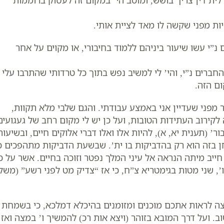
לית דין צריך בושש, ומוטב הי’ במקום זה לעסוק ברוממות
היות מפני שקשה לו מאד לציית אותי.
נ”י עשו שיעור ביניהם ללמוד בחיבורי, או מקוים על אחר
רים נ”י, והי’ לי למשיב נפש בתוך כל טרדותי שהתרבו עלי
ם הזה.
 מפני שעדיין אני באמצע עבודתי. והגם שלבי מלא תקוות,
קירוב העתידות הטובות, ועל כן יש לי מקום רחב של געגועים
’ (תענית יא, א), להיות אלו ואלו דברי אלוקים חיים, ובשיעור
 בזה הוא רק בהדביקות בו ית’. שבשעת הדביקות מתהפכים כ
חייב מיתה הנראה אל עיני המלך נפטר וזוכה בחיים. אשר על כ
, שני מטות בגימטריא צ”ח, כי אז “צדיק מט לפני רשע” (משלי
צה לראות אתכם מוכנים ומזומנים בהיכלא דמלכא, כי בשמחת 
 ועל דרך המובא בזוהר (ויצא אות רכ) להמשיך ו’ במצה ואז