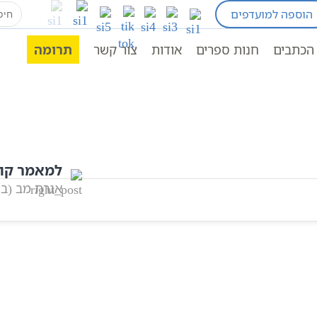
earch
הוספה למועדפים
for:
אגרות בעל הסולם
כתבי בעל הסולם
כתבי חסידות
הכתבים
חנות ספרים
אודות
צור קשר
תרומה
למאמר קו
אגרת מב (בע
אהבתם? שתפו