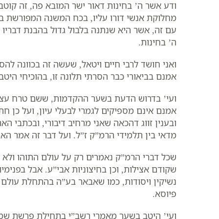
ודע אשר ה’ בחינות דאור ישר המובא פה, זה קוטב 
מחלוקת אנשי דורו עליו, בכח המשנה המפורשת בס
עם זה, אשר היא שנתנה בלבול גדול בהבנת דבריו 
ה’ בחינות.
ואני חושד לרבי חיים ויטאל, שעשה זה בכוונה להס
אמנם בביאורי כבר הסרתי תלונה זו, בהוכיחי היטב
ועי’ בדרוש הדעת בשער ההקדמות, ששם טרח עצמו
אמנם אינם מספיקים לגמרי לבעלי עיון, ועל כן ח
ובענין זווג דהכאה שאני מרחיב דיבורי, ובכתבי האר
מדאי בין תלמידי הרמ”ק ז”ל. ועל דבר זה אמר האר”
שכל דברי הרמ”ק נאמרים רק על עולם התוהו ולא על 
שקודם אצילות, וכן בחיצוניות אבי”ע. אבל בפנימיות
נשיקין ויסודות, כמו שאבאר בע”ה בהתחלת עולם ה
פיוסא.
ועי’ היטב בשער מאמרי רשב”י בתחילת פרשת שמות 