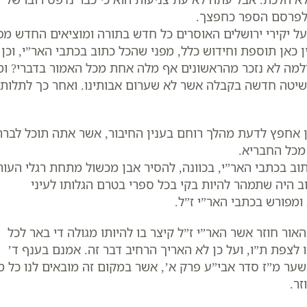
ל לפרסם הספר כחפצך.
ל יקירי ירושלים האוסרים כל חדש בתורה ומוציאים החדש מפ
 כאן תוספת וחידוש כלל, מפני שהכל כתוב בכתבי האר”י, וכן
למה לא נזכר מהראשונים אף מלה אחת מכל האמור בדברי? ומ
שיטה חדשה בקבלה אשר לא שערום אבותינו. ואחר כך לתלות
ן אחפץ לדעת מהלך רוחם בענין החיבור, אשר אתה תוכל לברר
מכל החבריא.
ב בכתבי האר”י, בכוונה, להסיר אבן מכשול מתחת רגלי העור
טוב היה שתמהר להיות בקי בכל ספרי בטרם הגלותו לעיני
ומפורש בכתבי האר”י ז”ל.
האור חוזר אשר האר”י ז”ל קיצר בו להיותו מגולה די באר לכל
לצפת ת”ו, ועל כן לא האריך הרחיב דבר זה. אמנם בענף ד’
שער מ”ז סדר אבי”ע פרק א’, אשר במקום זה מובאים לנו כל מ
זר.