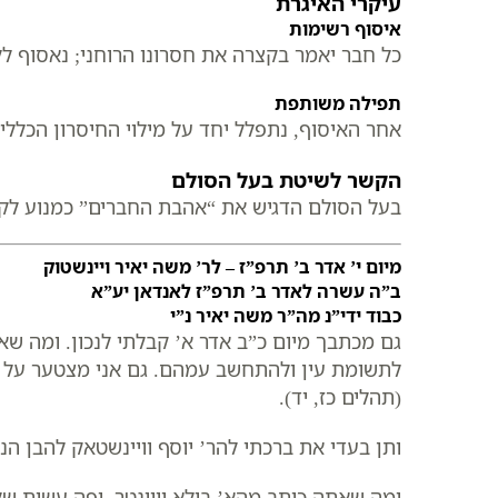
עיקרי האיגרת
איסוף רשימות
כל חבר יאמר בקצרה את חסרונו הרוחני; נאסוף לל
תפילה משותפת
אחר האיסוף, נתפלל יחד על מילוי החיסרון הכללי 
הקשר לשיטת בעל הסולם
בעל הסולם הדגיש את “אהבת החברים” כמנוע לקב
מיום י’ אדר ב’ תרפ”ז – לר’ משה יאיר ויינשטוק
ב”ה עשרה לאדר ב’ תרפ”ז לאנדאן יע”א
כבוד ידי”נ מה”ר משה יאיר נ”י
גם מכתבך מיום כ”ב אדר א’ קבלתי לנכון. ומה ש
לתשומת עין ולהתחשב עמהם. גם אני מצטער על זה,
(תהלים כז, יד).
ותן בעדי את ברכתי להר’ יוסף וויינשטאק להבן הנו
ומה שאתה כותב מהא’ בילא וווינטר, יפה עשית של