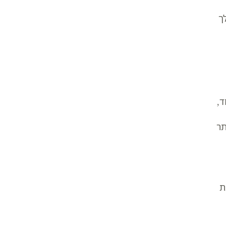
ך
ד,
תר
ת