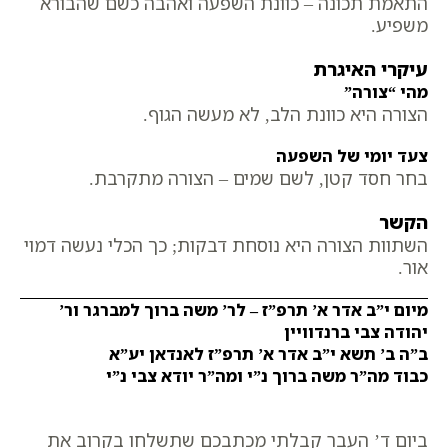
התאמת תכונה – כוונת השפעה ואהבה כשם שהבורא
משפיע.
עיקרי האיגרת
מהי “צורה”
הצורה היא כוונת הלב, לא מעשה הגוף.
צעד יומי של השפעה
בחר חסד קטן, לשם שמים – הצורה מתקרבת.
הקשר
השתוות הצורה היא נוסחת דבקות; כך הכלי נעשה דמוי
אור.
מיום י”ב אדר א’ תרפ”ז – לר’ משה ברוך למברגר ור’
יהודה צבי ברנדוויין
ב”ה ב’ תשא י”ב אדר א’ תרפ”ז לאנדאן יע”א
כבוד מה”ר משה ברוך נ”י ומה”ר יודא צבי נ”י
ביום ד’ העבר קבלתי מכתבכם שתשלחו בקרוב את