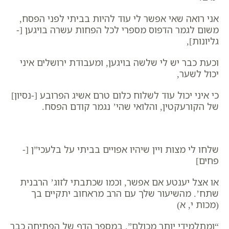
אני רואה שאי אפשר לי עוד להיות בביתי לפני הפסח,
משום לגמר הדפוס מספרי לכל הפחות עשרה בויגען [-
גליונות],
וכעת כבר יש לי שלשה בויגען, ומעבודת ירושלים איני
יכול לשער,
כי איני יכול עוד לשלוח כלום טרם אשיג הפרובע [-נסיון]
של הקורעקטין, והלואי שהי’ נגמר קודם הפסח.
שלחו לי מצות ויין שיהיו אפויים בביתי על בלעכי”ן [-
פחים]
או אצל יענטע אם אפשר, וכמו שכתבתי לזוג’ הרבנית
שתח’.
מהשיעור שלך עם הרב מראחוב יתקיים בך
(מכות י, א)
“ומתלמידי יותר מכולם”. במספר הדף של הפתיחה כבר