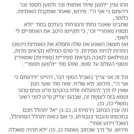
וזהו ענין “למען שיתי אותותי וכו’ ולמען תספר וכו’
וידעתם כי אני ה'”. פירוש, שאחר שתקבלו האותיות,
כלומר,
שתבינו שאנכי נתתי והטרחתי בעדכם בסוד “ולא
תסורו מאחרי” וכו’, כי תקיימו היטב את האחוריים לי
לשמי,
ואז תעשה השפע את שלה ותמלא את האותיות ויהפכו
המדות להיות ספירות. כי טרם המילוא נקראים מדות,
ובמילואם לטובה נקראים ספיריית [ספירות] שמאירין
מסוף העולם עד סופו, שזהו סוד “ולמען תספר”.
וכל זה אני צריך בשביל הסוף דבר, דהיינו “וידעתם כי
אני ה'”, פירוש, ולא שליח. שזה סוד שער הנון
שאין לו דרך להתגלות זולת בהקדם מ”ט פנים טהור
וטמא בזה לעומת זה, שבהם ‘צדיק מ”ט לפני רשע’
(משלי כה, כו).
וזה ענין הכתוב (ירמיהו ט, כב-ג) “אל יתהלל חכם
בחכמתו והגבור בגבורתו, כי אם בזאת יתהלל המתהלל,
השכל וידוע אותי”.
פירוש, על דרך שכתוב (שמות כג, כו) “לא תהיה משכלה