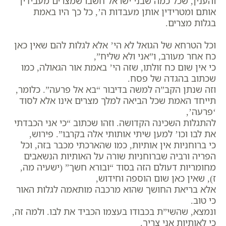
והענין, שכל כמה שבני ישראל חשבו שמצרים מעבידין
אותם ומטרידין אותן מעבדות ה’, כל כך היו באמת
בגלות מצרים.
וכל הטרחא של הגואל לא הי’ אלא לגלות להם שאין כאן
כח אחר מעורב, ו”אני ולא שליח”,
כי אין שום כח זולתו, שזה הי’ באמת אור הגאולה, כמו
שכתוב בהגדה של פסח.
וזה שנתן הקב”ה למשה בדיבור “בא אל פרעה”. כלומר,
תייחד האמת שכל הביאה למלך מצרים אינו אלא לסוד
‘פרעה’,
להתגלות השכינה הקדושה. וזהו שכתוב “כי אני הכבדתי
את לבו וכו’ למען שיתי אותותי אלה בקרבו”. פירוש,
כי ברוחניות אין אותיות, כמו שהארכתי מכבר בזה, וכל
הפריה ורביה שברוחניות שורה על האותיות הנשאבים
מחומריות דעולם הזה בסוד “ובורא חשך” (ישעיה מה,
ז), שאין כאן שום הוספה וחידוש,
אלא בריאת החושך שהוא מרכבה מותאמה לגלות האור
כי טוב.
ונמצא, שהשי”ת בכבודו בעצמו הכביד את לבו. ולמה זה,
כי לאותיות אני צריך.