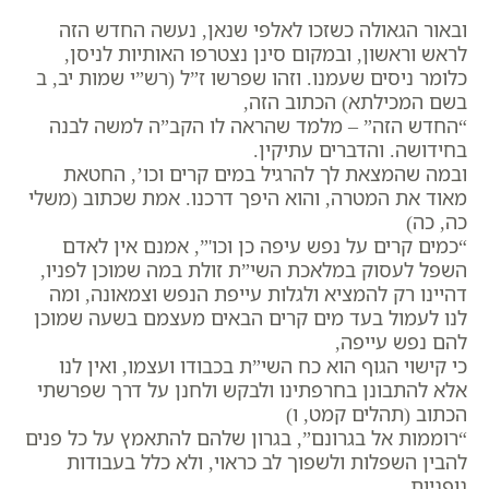
ובאור הגאולה כשזכו לאלפי שנאן, נעשה החדש הזה
לראש וראשון, ובמקום סינן נצטרפו האותיות לניסן,
כלומר ניסים שעמנו. וזהו שפרשו ז”ל (רש”י שמות יב, ב
בשם המכילתא) הכתוב הזה,
“החדש הזה” – מלמד שהראה לו הקב”ה למשה לבנה
בחידושה. והדברים עתיקין.
ובמה שהמצאת לך להרגיל במים קרים וכו’, החטאת
מאוד את המטרה, והוא היפך דרכנו. אמת שכתוב (משלי
כה, כה)
“כמים קרים על נפש עיפה כן וכו'”, אמנם אין לאדם
השפל לעסוק במלאכת השי”ת זולת במה שמוכן לפניו,
דהיינו רק להמציא ולגלות עייפת הנפש וצמאונה, ומה
לנו לעמול בעד מים קרים הבאים מעצמם בשעה שמוכן
להם נפש עייפה,
כי קישוי הגוף הוא כח השי”ת בכבודו ועצמו, ואין לנו
אלא להתבונן בחרפתינו ולבקש ולחנן על דרך שפרשתי
הכתוב (תהלים קמט, ו)
“רוממות אל בגרונם”, בגרון שלהם להתאמץ על כל פנים
להבין השפלות ולשפוך לב כראוי, ולא כלל בעבודות
גופניות,