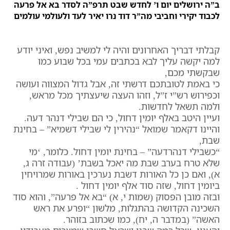
ב”ה ירושלים יום ו’ לחדש שבט תרפ”ה לסדר בא אל פרעה
לכבוד יקירי וחביבי מה”ר דוד נרו יאיר לעד ולעולמי עולמים
קבלתי דבריך האחרונים והיה לי למשיב נפש, ואיני יודע
למה יקשה עליך לבא בכתבים עמי בכל שבוע כמו
שבקשתי מכם,
כי באמת לטובתכם דרשתי זה, אבל גדול המצווה ועושה
וכפירוש רש”י ז”ל, וזהו העצה שיעצתיך מכל מראש,
ולמה תשאל לחדשות.
ועיין היטב באלף יומין דחול, כי הם שבילי דנהר דעה.
והיינו דקאמר שמואל “נהירין לי שבילי דשמיא” – בחינת
שבת,
“כשבילי דנהרדעה” – בחינת יומין דחול. כלומר, ‘מי
שלא טרח בערב שבת מה יאכל בשבת’ (עבודה זרה ג,
א), ואם כן כל האורות דשבת נערכין באורות שמרויחין
ביומין דחול, שזה סוד אלף יומין דחול .
ובזה מובן הפסוק (שמות י, א) “בא אל פרעה”, והוא סוד
השכינה הקדושה בהתגלות, מלשון “ופרע את ראש
האשה” (במדבר ה, יח), כמו שכתוב בזוהר.