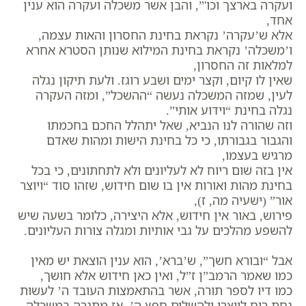
ועקרה בארצך וכו'”, והבן אשר משכלה ועקרה הוא ענין
אחד,
אלא ש’עקרה’ נקראת בחינת החסרון והאות עצמה,
ו’משכלה’ נקראת בחינת המילוא שנותן הסטרא אחרא
למלאות זה החסרון,
שאין לו קיום, וקצר ימים ושבע רוגז. ולעת תיקון נגלה
לעין, שמזה המשכלה נעשה “ההשכל”, ומזה העקרה
נגלה בחינת “וידוע אותי”.
וזה שהורה לנו הנביא, שאל יתהלל החכם בחכמתו
והגבור בגבורתו, כי כל בחינת הישות ומהות שאדם
מרגיש בעצמו,
אין בזה שום ריוח לא לעליונים ולא לתחתונים, כי בכל
בחינת מהות ואורות אין בו שום חידוש, שזהו סוד “ויוצר
אור” (ישעיה מה, ז),
פירוש, באור אין חידוש, אלא היצירה, כלומר בשעה שיש
להשפע מהלכים על גבי אותיות ומגלה צורות העליונים.
אבל “ובורא חשך”, ש’ברא’, הוא ענין הוצאת יש מאין
כמו שאמר הרמב”ן ז”ל, ואין כאן חידוש אלא חושך,
כמו דיו לספר תורה, אשר בהתאמצות העובד ה’ לעשות
נחת רוח ליוצרו ולהשלים חפץ ה’, אז מתגרה במשכלה