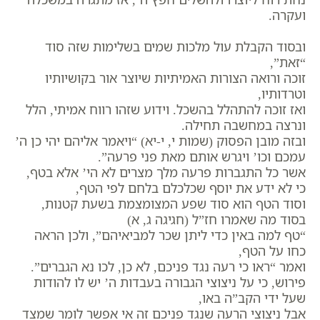
ועקרה.
ובסוד הקבלת עול מלכות שמים בשלימות שזה סוד
“זאת”,
זוכה ורואה הצורות האמיתיות שיוצר אור בקושיותיו
וטרדותיו,
ואז זוכה להתהלל בהשכל. וידוע שזהו רווח אמיתי, הלל
ונרצה במחשבה תחילה.
ובזה מובן הפסוק (שמות י, י-יא) “ויאמר אליהם יהי כן ה’
עמכם וכו’ ויגרש אותם מאת פני פרעה”.
אשר כל התגברות פרעה מלך מצרים לא הי’ אלא בטף,
כי לא ידע את יוסף שכלכלם בלחם לפי הטף,
וסוד הטף הוא סוד שפע המצומצמת בשעת קטנות,
בסוד מה שאמרו חז”ל (חגיגה ג, א)
“טף למה באין כדי ליתן שכר למביאיהם”, ולכן הראה
כחו על הטף,
ואמר “ראו כי רעה נגד פניכם, לא כן, לכו נא הגברים”.
פירוש, כי על ניצוצי הגבורה בעבדות ה’ יש לו להודות
שעל ידי הקב”ה באו,
אבל ניצוצי הרעה שנגד פניכם זה אי אפשר לומר שמצד