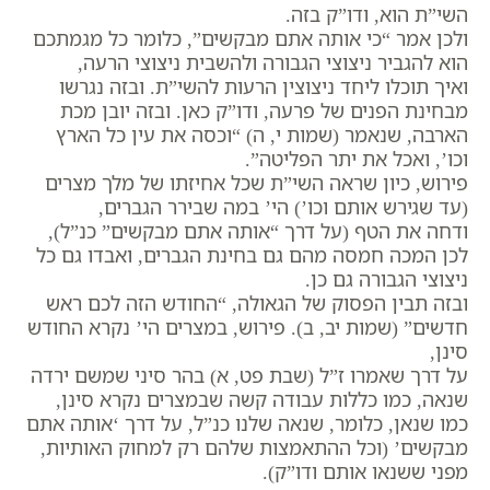
השי”ת הוא, ודו”ק בזה.
ולכן אמר “כי אותה אתם מבקשים”, כלומר כל מגמתכם
הוא להגביר ניצוצי הגבורה ולהשבית ניצוצי הרעה,
ואיך תוכלו ליחד ניצוצין הרעות להשי”ת. ובזה נגרשו
מבחינת הפנים של פרעה, ודו”ק כאן.
ובזה יובן מכת
הארבה, שנאמר (שמות י, ה) “וכסה את עין כל הארץ
וכו’, ואכל את יתר הפליטה”.
פירוש, כיון שראה השי”ת שכל אחיזתו של מלך מצרים
(עד שגירש אותם וכו’) הי’ במה שבירר הגברים,
ודחה את הטף (על דרך “אותה אתם מבקשים” כנ”ל),
לכן המכה חמסה מהם גם בחינת הגברים, ואבדו גם כל
ניצוצי הגבורה גם כן.
ובזה תבין הפסוק של הגאולה, “החודש הזה לכם ראש
חדשים” (שמות יב, ב). פירוש, במצרים הי’ נקרא החודש
סינן,
על דרך שאמרו ז”ל (שבת פט, א) בהר סיני שמשם ירדה
שנאה, כמו כללות עבודה קשה שבמצרים נקרא סינן,
כמו שנאן, כלומר, שנאה שלנו כנ”ל, על דרך ‘אותה אתם
מבקשים’ (וכל ההתאמצות שלהם רק למחוק האותיות,
מפני ששנאו אותם ודו”ק).