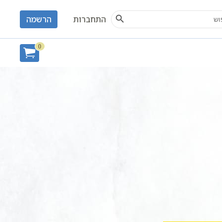
Search Button
S
התחברות
הרשמה
0