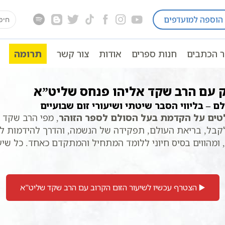
earch
הוספה למועדפים
for:
ר הזוהר
ר הכתבים
חנות ספרים
אודות
צור קשר
תרומה
ק עם הרב שקד אליהו פנחס שליט”א
 – בליווי הסבר שיטתי ושיעורי זום שבועיים
טים על הקדמת בעל הסולם לספר הזוהר
, מפי הרב שקד 
קבל, בריאת העולם, תפקידה של הנשמה, והדרך להידמות לב
ומהווים בסיס חיוני ללומד המתחיל והמתקדם כאחד. כל שיעור
▶️ הצטרף עכשיו לשיעור הזום הקרוב עם הרב שקד שליט”א