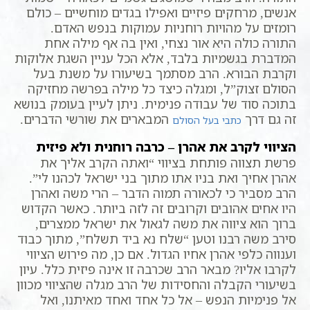
אנשים, מרחקים פיזיים ואפילו בגדים מוחשיים – כולם
רומזים על מהויות רוחניות עמוקות בנפש האדם.
התורה כולה היא אור נצחי, ואין בה אף מילה אחת
המדברת בגשמיות בלבד, אלא הכל עניין השגת אלוקות
וקרבת הבורא. הרב מסתמך בשיעורו על משנת בעל
הסולם זצוק”ל, ומגלה כיצד כל מילה בפרשה מחזיקה
בתוכה סוד של עבודה פנימית. ניתן לעיין בעומק בנושא
זה גם דרך
המבארים את שורשי הדברים.
כתבי בעל הסולם
הציווי לקרב את אהרן – כרבה רוחנית ולא פיזית
פרשת תצווה פותחת בציווי “ואתה הקרב אליך את
אהרן אחיך ואת בניו אתו מתוך בני ישראל לכהנו לי”.
הרב מסביר כי לכאורה תמוה הדבר – הרי משה ואהרן
היו אחים אהובים וקרובים זה לזה ביותר. כאשר הקדוש
ברוך הוא ציווה את משה לגאול את ישראל ממצרים,
סירב משה רבנו וטען “שלח נא ביד תשלח”, מתוך כבוד
וענווה כלפי אהרן אחיו הגדול. אם כן, מה פירוש הציווי
לקרבו אליו? מבאר הרב שכרבה זו אינה פיזית כלל. עיון
בשיעורי הקבלה והחסידות של הרב מגלה שהציווי מכוון
אל פנימיות הנפש – אל כל אחד ואחד מאיתנו, ואל