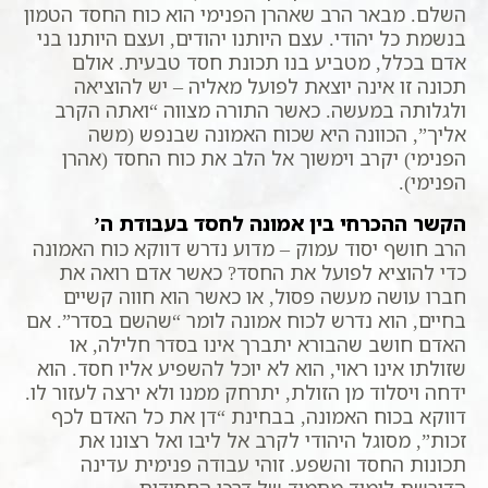
השלם. מבאר הרב שאהרן הפנימי הוא כוח החסד הטמון
בנשמת כל יהודי. עצם היותנו יהודים, ועצם היותנו בני
אדם בכלל, מטביע בנו תכונת חסד טבעית. אולם
תכונה זו אינה יוצאת לפועל מאליה – יש להוציאה
ולגלותה במעשה. כאשר התורה מצווה “ואתה הקרב
אליך”, הכוונה היא שכוח האמונה שבנפש (משה
הפנימי) יקרב וימשוך אל הלב את כוח החסד (אהרן
הפנימי).
הקשר ההכרחי בין אמונה לחסד בעבודת ה’
הרב חושף יסוד עמוק – מדוע נדרש דווקא כוח האמונה
כדי להוציא לפועל את החסד? כאשר אדם רואה את
חברו עושה מעשה פסול, או כאשר הוא חווה קשיים
בחיים, הוא נדרש לכוח אמונה לומר “שהשם בסדר”. אם
האדם חושב שהבורא יתברך אינו בסדר חלילה, או
שזולתו אינו ראוי, הוא לא יוכל להשפיע אליו חסד. הוא
ידחה ויסלוד מן הזולת, יתרחק ממנו ולא ירצה לעזור לו.
דווקא בכוח האמונה, בבחינת “דן את כל האדם לכף
זכות”, מסוגל היהודי לקרב אל ליבו ואל רצונו את
תכונות החסד והשפע. זוהי עבודה פנימית עדינה
הדורשת לימוד מתמיד של דרכי החסידות.