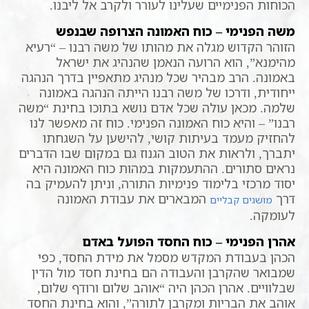
הכוחות הפנימיים שעלינו לעורר ולקרב אל ליבנו.
משה הפנימי – כוח האמונה הצרופה שבנפש
הזוהר הקדוש מגלה את מהותו של משה רבנו – “רעיא
מהימנא”, הוא הרועה הנאמן שהנהיג את ישראל
באמונה. הרב מבהיר שכל מנהיג מתאפיין בדרך הנהגה
ייחודית, ודרכו של משה רבנו הייתה הנהגה באמונה
שלמה. מכאן עולה שכל אדם נושא בתוכו בחינת “משה
רבנו” – והיא כוח האמונה הפנימי. כוח זה מאפשר לנו
להחזיק מעמד בעיתות קושי, להישען על השגחתו
יתברך, ולראות את הטוב הגנוז גם במקום שבו הדברים
נראים סתורים. ההתעמקות במהות כוח האמונה היא
יסוד מרכזי בלימוד פנימיות התורה, וניתן להעמיק בה
דרך
המבארים את עבודת האמונה
מושגים קבליים
לעומקה.
אהרן הפנימי – כוח החסד הפועל באדם
הכהן בעבודת המקדש מסמל את מידת החסד, כפי
שמבואר שהקרבן והעבודה הם בחינת חסד מול הדין
שבלוויים. אהרן הכהן היה “אוהב שלום ורודף שלום,
אוהב את הבריות ומקרבן לתורה”, והוא בחינת החסד