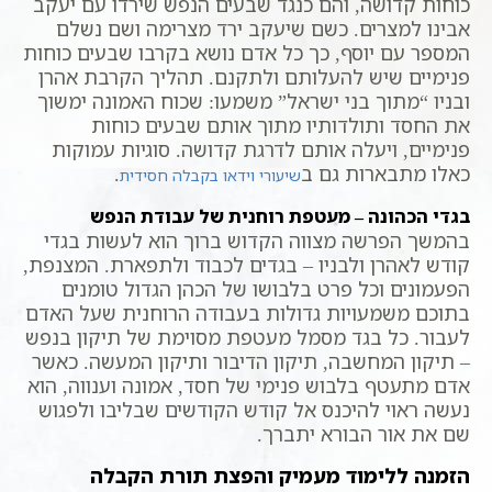
כוחות קדושה, והם כנגד שבעים הנפש שירדו עם יעקב
אבינו למצרים. כשם שיעקב ירד מצרימה ושם נשלם
המספר עם יוסף, כך כל אדם נושא בקרבו שבעים כוחות
פנימיים שיש להעלותם ולתקנם. תהליך הקרבת אהרן
ובניו “מתוך בני ישראל” משמעו: שכוח האמונה ימשוך
את החסד ותולדותיו מתוך אותם שבעים כוחות
פנימיים, ויעלה אותם לדרגת קדושה. סוגיות עמוקות
כאלו מתבארות גם ב
.
שיעורי וידאו בקבלה חסידית
בגדי הכהונה – מעטפת רוחנית של עבודת הנפש
בהמשך הפרשה מצווה הקדוש ברוך הוא לעשות בגדי
קודש לאהרן ולבניו – בגדים לכבוד ולתפארת. המצנפת,
הפעמונים וכל פרט בלבושו של הכהן הגדול טומנים
בתוכם משמעויות גדולות בעבודה הרוחנית שעל האדם
לעבור. כל בגד מסמל מעטפת מסוימת של תיקון בנפש
– תיקון המחשבה, תיקון הדיבור ותיקון המעשה. כאשר
אדם מתעטף בלבוש פנימי של חסד, אמונה וענווה, הוא
נעשה ראוי להיכנס אל קודש הקודשים שבליבו ולפגוש
שם את אור הבורא יתברך.
הזמנה ללימוד מעמיק והפצת תורת הקבלה