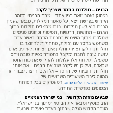
הבנים – תולדות החסד שצריך לקרב
בפסוק נאמר “ואת בניו אתו” – מהם הבנים? הזוהר
הקדוש בפרשת ויצא, על מאמר המקלות, מבאר שעניין
הבנים הוא לשון תולדות. בנים מסמלים תולדות בתוך
האדם – תחושות, הרגשות, תפיסות וכיוונים פנימיים
שנולדים מתוך השימוש בתכונת החסד. כאשר אדם
משתמש בחסד עם הזולת, מתחילות להיווצר בו
תולדות. חלקן רצויות וחלקן אינן רצויות. לעיתים אדם
עושה טובה לחברו ומקבל בתמורה כפיות טובה ויחס
משפיל. תולדות אלו עלולות להחליש את כוח החסד
שבאדם, ועל כן יש לקרב שוב את הבנים – את אותן
תולדות חיוביות של החסד – אל הלב והרצון. עבודה זו
מהווה ליבת השיעורים השבועיים של
, המעמיקים בכל הסודות
שיעורי הרב שקד אליהו פנחס
הכמוסים בפרשיות התורה.
שבעים כוחות הקדושה – בני ישראל הפנימיים
הרב מוסיף ומבאר את הביטוי “מתוך בני ישראל”.
הזוהר הקדוש מגלה שבתוך האדם פועלים שבעים