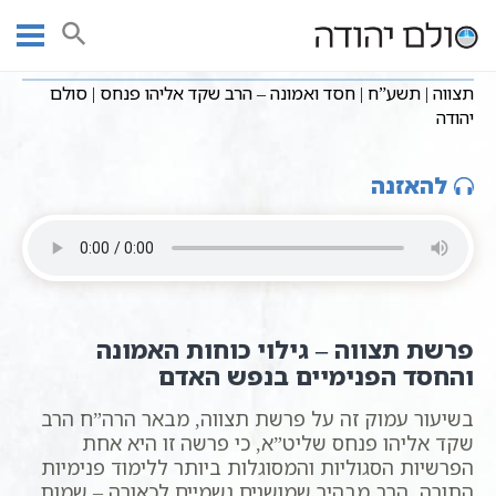
Ski
שיעורי וידאו
חומש שמות
שיעורי קבלה כתבי אשלג
עמוד ראשי
t
תצווה | תשע”ח | חסד ואמונה – הרב שקד אליהו פנחס | סולם יהודה
conten
תצווה | תשע”ח | חסד ואמונה – הרב שקד אליהו פנחס | סולם
יהודה
להאזנה
פרשת תצווה – גילוי כוחות האמונה
והחסד הפנימיים בנפש האדם
בשיעור עמוק זה על פרשת תצווה, מבאר הרה”ח הרב
שקד אליהו פנחס שליט”א, כי פרשה זו היא אחת
הפרשיות הסגוליות והמסוגלות ביותר ללימוד פנימיות
התורה. הרב מבהיר שמושגים גשמיים לכאורה – שמות