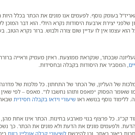
אריז”ל בעומק נוסף. לפעמים אנו מונים את הכתר בכלל היות 
 שלפני יצירת ארבעת היסודות נקרא היולי. הוא דבר המוכן ל
וא עצמו אין לו עדיין שום צורה ולבוש. ברור נקרא הטוב. בע
עליונה שבכתר, שנקראת ממוצעת. ראיון מעמיק וראייה ברורה
ים
, המסביר את היסודות בקבלה ובחסידות.
מלכות של העליון, של הכתר של התחתון. כל מלכות של מדרג
כמו שאומר הפסוק “מאפס ותוהו נחשבו לו”. מאפס – לפי שאי
 ללימוד נוסף בנושא ראו
שיעורי וידאו בקבלה חסידית
שבאתר
 קכ”ג. כל פרצוף בנוי מארבע בחינות. הכתר אינו אחת מהן, 
 הדעת. ולפעמים מונים את הדעת ולא מונים את הכתר. כך נ
חבות ביאור באתר, וכן להירשם
לשיעורי קבלה אונליין בזום