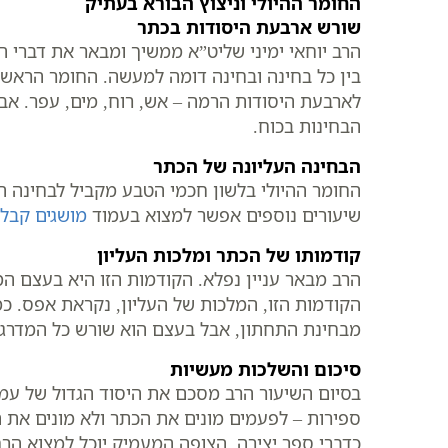
החומר ההיולי וניצוץ הבורא בעתיק
שורש ארבעת היסודות בכתר
הרב יוחאי ימיני שליט”א ממשיך ומבאר את דברי ה
בין כל בחינה ובחינה דומה למעשה. החומר הראשון
לארבעת היסודות הרמה – אש, רוח, מים, עפר. אבל ה
הבחינות בכוח.
הבחינה העליונה של הכתר
החומר ההיולי בלשון חכמי הטבע מקביל לבחינה ה
שיעורים נוספים אפשר למצוא בעמוד
מושגים קבלי
קודמותו של הכתר ומלכות העליון
הרב מבאר עניין נפלא. הקודמות הזו היא בעצם ה
הקודמות הזו, המלכות של העליון, נקראת אפס. 
מבחינת התחתון, אבל בעצם הוא שורש כל המדרגה.
סיכום והשלכות מעשיות
בסיום השיעור הרב מסכם את היסוד הגדול של עמוד
ספירות – לפעמים מונים את הכתר ולא מונים את
כדברי ספר יצירה. הצופה המעמיק יוכל למצוא הר