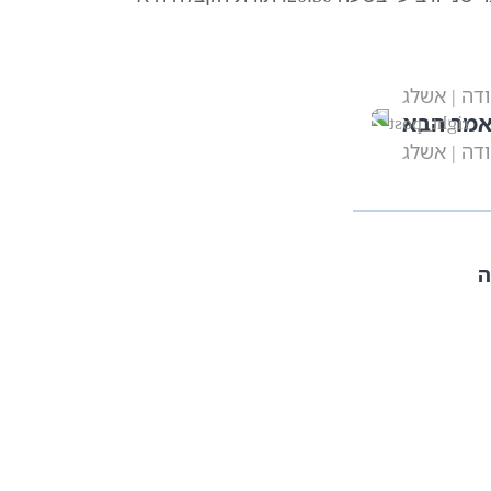
ודה | אשלג
מר הבא
ודה | אשלג
ה