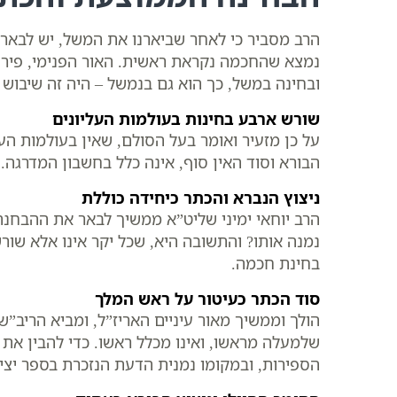
הרב מסביר כי לאחר שביארנו את המשל, יש לבאר 
נמצא שהחכמה נקראת ראשית. האור הפנימי, פירושו
ובחינה במשל, כך הוא גם בנמשל – היה זה שיבוש ג
שורש ארבע בחינות בעולמות העליונים
על כן מזעיר ואומר בעל הסולם, שאין בעולמות העל
הבורא וסוד האין סוף, אינה כלל בחשבון המדרגה.
ניצוץ הנברא והכתר כיחידה כוללת
הרב יוחאי ימיני שליט”א ממשיך לבאר את ההבחנה
נמנה אותו? והתשובה היא, שכל יקר אינו אלא שו
בחינת חכמה.
סוד הכתר כעיטור על ראש המלך
הולך וממשיך מאור עיניים האריז”ל, ומביא הריב”
שלמעלה מראשו, ואינו מכלל ראשו. כדי להבין את
הספירות, ובמקומו נמנית הדעת הנזכרת בספר יצי