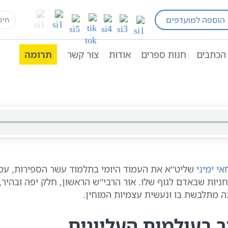
earch
הוספה למועדפים
שיעורי קבלה כתבי אשלג
בעל הסולם תלמוד עשר הס
for:
יני בתלמוד עשר הספירות
הכתבים
חנות ספרים
אודות
צור קשר
תרומה
 עשר הספירות
אי ימיני
שליט”א את העמוד היומי בתלמוד עשר הספירות, עמו
ניות שבאדם לגוף שלו. אור הרבי”ש הראשון, חלק יפה ובהיר
ה מתלבשת בו ונעשית עצמיות המוחין.
 בעולמות העליונים