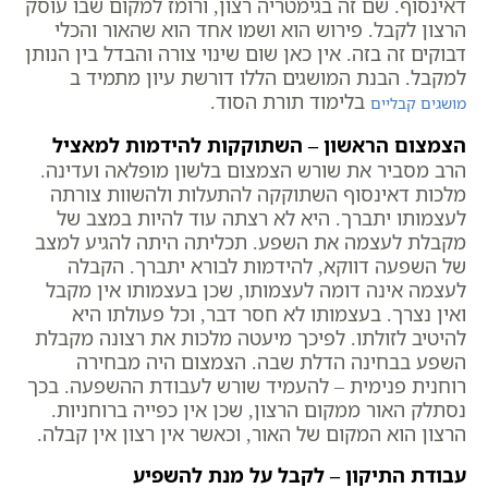
דאינסוף. שם זה בגימטריה רצון, ורומז למקום שבו עוסק
הרצון לקבל. פירוש הוא ושמו אחד הוא שהאור והכלי
דבוקים זה בזה. אין כאן שום שינוי צורה והבדל בין הנותן
למקבל. הבנת המושגים הללו דורשת עיון מתמיד ב
בלימוד תורת הסוד.
מושגים קבליים
הצמצום הראשון – השתוקקות להידמות למאציל
הרב מסביר את שורש הצמצום בלשון מופלאה ועדינה.
מלכות דאינסוף השתוקקה להתעלות ולהשוות צורתה
לעצמותו יתברך. היא לא רצתה עוד להיות במצב של
מקבלת לעצמה את השפע. תכליתה היתה להגיע למצב
של השפעה דווקא, להידמות לבורא יתברך. הקבלה
לעצמה אינה דומה לעצמותו, שכן בעצמותו אין מקבל
ואין נצרך. בעצמותו לא חסר דבר, וכל פעולתו היא
להיטיב לזולתו. לפיכך מיעטה מלכות את רצונה מקבלת
השפע בבחינה הדלת שבה. הצמצום היה מבחירה
רוחנית פנימית – להעמיד שורש לעבודת ההשפעה. בכך
נסתלק האור ממקום הרצון, שכן אין כפייה ברוחניות.
הרצון הוא המקום של האור, וכאשר אין רצון אין קבלה.
עבודת התיקון – לקבל על מנת להשפיע