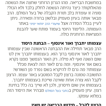
במחשבת הבריאה. מהו הגרזן הרוחני שחצה את הנשמה
מהאלוקות? כיצד נהיתה הנשמה לחלק בלבד ולא הכול?
סוגיה זו עומדת בלב תורת הקבלה של בעל הסולם. הרב
מבאר אותה בעיון מעמיק ובלשון ברורה ומאירה. ניתן
לעיין בכלל הסדרה אצל
באתר
שיעורי הרב יוחאי ימיני
העמותה. הלימוד היומי בעמוד פותח שער להבנת
המציאות הרוחנית כולה.
עצמותו יתברך ואור אינסוף – הבחנת היסוד
הרב מבאר תחילה את ההבחנה הראשונה שבין עצמותו
יתברך לאור אינסוף ברוך הוא. בעצמותו יתברך אין לנו
שום השגה ואף לא מילה. רק האור הנמשך ממנו נקרא
בשם אור אינסוף. ומה גרם לאור הזה לצאת מכלל
עצמותו? מה גרם לו להיקרא בשם נפרד מן השורש?
התשובה טמונה ברצון לקבל המוטבע באור עצמו. הרצון
לקבל הוא צורה אחת שאינה שייכת בעצמותו יתברך.
בעצמותו אין שום חיסרון, ולכן לא שייך בה כלל בחינת
רצון. עיון מעמיק ב
מבהיר את היסוד הזה
כתבי בעל הסולם
במלוא עומקו.
הרצון לקבל – חידוש הבריאה יש מאין