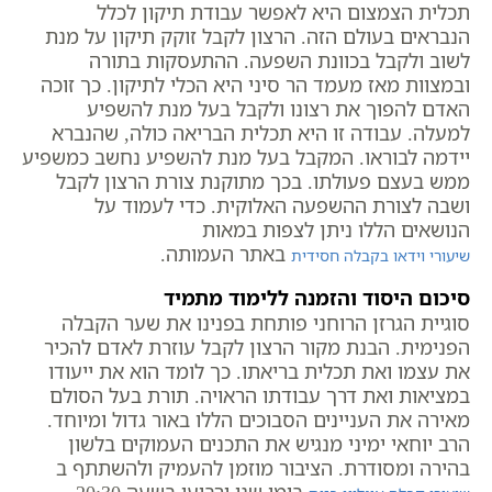
תכלית הצמצום היא לאפשר עבודת תיקון לכלל
הנבראים בעולם הזה. הרצון לקבל זוקק תיקון על מנת
לשוב ולקבל בכוונת השפעה. ההתעסקות בתורה
ובמצוות מאז מעמד הר סיני היא הכלי לתיקון. כך זוכה
האדם להפוך את רצונו ולקבל בעל מנת להשפיע
למעלה. עבודה זו היא תכלית הבריאה כולה, שהנברא
יידמה לבוראו. המקבל בעל מנת להשפיע נחשב כמשפיע
ממש בעצם פעולתו. בכך מתוקנת צורת הרצון לקבל
ושבה לצורת ההשפעה האלוקית. כדי לעמוד על
הנושאים הללו ניתן לצפות במאות
באתר העמותה.
שיעורי וידאו בקבלה חסידית
סיכום היסוד והזמנה ללימוד מתמיד
סוגיית הגרזן הרוחני פותחת בפנינו את שער הקבלה
הפנימית. הבנת מקור הרצון לקבל עוזרת לאדם להכיר
את עצמו ואת תכלית בריאתו. כך לומד הוא את ייעודו
במציאות ואת דרך עבודתו הראויה. תורת בעל הסולם
מאירה את העניינים הסבוכים הללו באור גדול ומיוחד.
הרב יוחאי ימיני מנגיש את התכנים העמוקים בלשון
בהירה ומסודרת. הציבור מוזמן להעמיק ולהשתתף ב