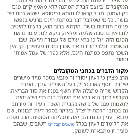
המקובלים. בעצם קבלת המתנה ללא מאמץ קיים פגם
דק ועמוק. חז”ל קראו לו נהמא דכיסופא, שהוא לחם של
בושה. כל מי שמקבל דבר במתנת חינם מרגיש בנפשו
פנימה תחושת בושה. הקדוש ברוך הוא, ברצונו להיטיב
לנבראיו בהטבה שלמה ומלאה, ביקש למנוע מהם את
הפגם הזה. על כן ברא עולם של עבודה ויגיעה, שבו
הנשמות יוכלו להרוויח את שכרן בזכות מעשיהן. כך אין
השכר נתפס כמתנת חינם, אלא כפרי של עמל אמיתי
וטהור.
מקור הדברים בכתבי המקובלים
הרב מציין כי רעיון יסודי זה מובא בספר מגיד מישרים
של רבי יוסף קארו זצ”ל, בעל השולחן ערוך. המגיד
הקדוש שהיה מתגלה אליו חשף בפניו את סוד הבריאה.
הקדוש ברוך הוא ברא את העולם הזה כדי שלא יהיה
לנשמות פגם של בושה בקבלת השכר. רעיון זה מורחב
גם בכתבי הרמח”ל זצ”ל, בעיקר בספר דעת תבונות, שם
מבואר עניין כוונת הבריאה ותכליתה הסופית. הרב מפנה
את הלומדים לעיון בכלל
חשובים, שבהם
מושגים קבליים
סוגיה זו מתבארת לעומק.