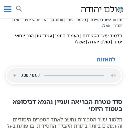
Ski
שיעורי וידאו
שיעורי קבלה כתבי אשלג
עמוד ראשי
t
בעל הסולם תלמוד עשר הספירות
תע"ס היומי - עשר בעשר
conten
תלמוד עשר הספירות | העמוד היומי | עמוד טז | הרב יוחאי ימיני | סולם
יהודה | אשלג
תלמוד עשר הספירות | העמוד היומי | עמוד טז | הרב יוחאי
ימיני | סולם יהודה | אשלג
להאזנה
סוד מטרת הבריאה ועניין נהמא דכיסופא
בעמוד היומי
תלמוד עשר הספירות נחשב לאחד הספרים היסודיים
והעמוקים ביותר בתורת הקבלה החסידית. בו פותח בעל