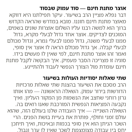
אוצר מתנת חינם — סוד עמוק שבסוד
דבר נפלא מציין הרב בשיעור. עיקר תפילתנו היא דווקא
מאוצר מתנת חינם חוננו. מובא במדרש שהראה הקדוש
ברוך הוא למשה רבנו עליו השלום אוצרות שונים בשמים,
המוכנים לצדיקים. אוצר אחד גדול לבעלי מקרא, גדול
ממנו לבעלי משנה, גדול ממנו לבעלי גמרא, וגדול מכולם
לבעלי קבלה. אך גדול מכולם הראה לו אוצר אין סופי,
ואמר זהו אוצר מתנת חינם, למי שאין לו מעשים בידו.
סוגיה זו מצריכה הסבר מעמיק. איך הבקשה לקבל מתנת
חינם עומדת מול הצורך הנפשי לעבוד ולהתייגע.
שתי שאלות יסודיות העולות בשיעור
הרב מסכם את השיעור בהצגת שתי שאלות מרכזיות
הדורשות בירור עמוק. השאלה הראשונה — מהו אותו
גרזן רוחני שחצב את הנשמות מן המקור העליון. ואיך
נקבעה המציאות הנפשית המורכבת שאנו רואים בה.
השאלה השנייה — איך העבודה שלנו בעולם הזה, שהוא
עולם זמני וחולף, פותרת את בעיית בושת הפנים. הרי
השכר הניתן הוא אין סופי בכמות ובאיכות, ואיך תיתכן
יחס בין עבודה מצומצמת לשכר שאין לו ערך וגבול.