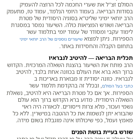
הסולם זצ”ל את שערי החכמה לכל הרוצה להעמיק
בסודות הבריאה. בעמוד היומי הנלמד, עמוד טז, מתעמק
הרב יוחאי ימיני שליט”א בסוגיה היסודית של מטרת
הבריאה ושורש המציאות כולה. השיעור נמסר במסגרת
לימוד עקבי ומסודר של עמוד יומי בתלמוד עשר
הספירות. ניתן למצוא
שיעורים נוספים של הרב יוחאי ימיני
בתחום הקבלה והחסידות באתר.
תכלית הבריאה — להיטיב לנבראיו
הרב פותח את השיעור בהצגת השאלה המרכזית. הקדוש
ברוך הוא ברא את העולם בכוונה אחת בלבד, להיטיב
לנבראיו. כוונה יסודית זו מבוארת באריכות ב
, ובכלל זה בהקדמת תלמוד עשר
כתבי בעל הסולם
הספירות. אך אם כל מטרת הבריאה היא להיטיב, נשאלת
השאלה היסודית. מדוע ברא הקדוש ברוך הוא עולם
גשמי ועכור, מלא צרות וייסורים. לכאורה היה ראוי
שהבורא יתן לנשמות את כל ההטבה במישרין. ללא כל
מאמץ ועמל, כפי שיכולתו אינה מוגבלת בשום מידה.
שורש בעיית בושת הפנים
על שאלה זו עונה הרב על פי דברי חז”ל ועל פי כתבי