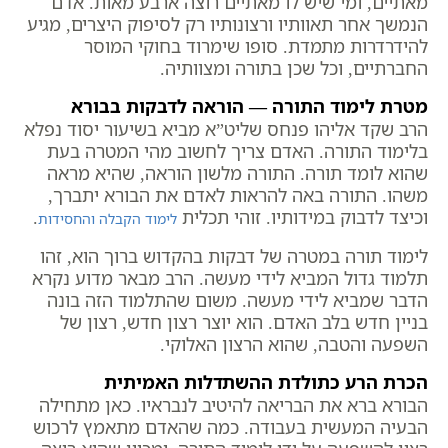
מאתיים, ומי שיש לו מאתיים רוצה ארבע מאות. אדם
הנמשך אחר תאוותיו ורצונותיו רק לסיפוק היצרים, מגיע
להידרדרות מתמדת. סופו שימרוד בחוקי המוסר
החברתיים, וכל שכן בתורה ומצוותיה.
מטרת לימוד התורה — הוראה לדבקות בבורא
הרב שקד אליהו פנחס שליט”א מביא בשיעור יסוד נפלא
בלימוד התורה. האדם צריך לחשוב מהי המטרה בעת
שהוא לומד תורה. התורה מלשון הוראה, שהיא מראה
משהו. התורה באה להראות לאדם את הבורא יתברך,
וכיצד לדבוק במידותיו. זוהי תכלית
.
לימוד הקבלה והחסידות
לימוד תורה במטרה של דבקות בהקדוש ברוך הוא, זהו
תלמוד גדול המביא לידי מעשה. הרב מבאר מדוע נקרא
הדבר שמביא לידי מעשה. משום שהתלמוד הזה בונה
בניין חדש בלב האדם. הוא יוצר רצון חדש, רצון של
השפעה והטבה, שהוא הרצון האלוקי.
הכרת הרע כתולדת ההשתדלות האמיתית
הבורא ברא את הבריאה להיטיב לנבראיו. כאן מתחילה
הבעיה המעשית בעבודה. כמה שהאדם מתאמץ לרכוש