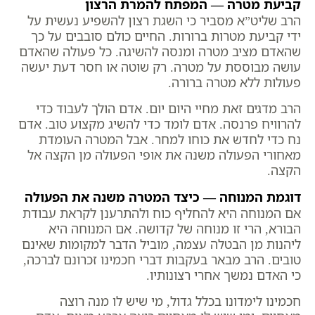
קביעת מטרה — המפתח להמרת הרצון
הרב שליט”א מסביר כי השגת רצון להשפיע נעשית על
ידי קביעת מטרות ברורות. החיים כולם סובבים על כך
שהאדם מציב מטרה ומנסה להשיגה. כל פעולה שהאדם
עושה מבוססת על מטרה. רק שוטה או חסר דעת יעשה
פעולות ללא מטרה ברורה.
הרב מדגים זאת מחיי היום יום. אדם הולך לעבוד כדי
להרוויח פרנסה. אדם לומד כדי להשיג מקצוע טוב. אדם
נח כדי לחדש את כוחו למחר. אבל המטרה העומדת
מאחורי הפעולה משנה את אופי הפעולה מן הקצה אל
הקצה.
דוגמת המנוחה — כיצד המטרה משנה את הפעולה
אם המנוחה היא להחליף כוח ולהתרענן לקראת עבודת
הבורא, הרי זו מנוחה של קדושה. אם המנוחה היא
ליהנות מן הבטלה עצמה, מוביל הדבר למקומות שאינם
טובים. הרב מבאר בעקבות דברי חכמינו זכרונם לברכה,
כי האדם נמשך אחרי רצונותיו.
חכמינו לימדונו בכלל גדול, מי שיש לו מנה רוצה