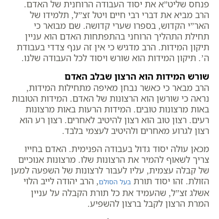
פנחס שליט”א את יסוד העבודה הרוחנית של האדם.
הרב מביא את דברי רבי חיים ויטל זצ”ל, תלמידו של
האר”י הקדוש, בספרו שערי קדושה. שם מבואר כי
תחילת התהליך הרוחני בהתפתחות האדם הוא עניין
תיקון המידות. הרב מדגיש כי אין זה ענף צדדי בעבודת
ה’. תיקון המידות הוא שורש ויסוד לכל העבודה שלנו.
שורש המידות הוא הרצון שבלב האדם
הרב מבאר כי כאשר נבחן מאיפה מתחילות המידות,
נראה כי שורשן הוא הרצונות של האדם. המידות הטובות
באות מרצונות טובים. המידות הרעות באות מרצונות
רעים. רצון טוב הוא רצון להיטיב לאחרים. רצון רע הוא
רצון לגרוע מאחרים ולהיטיב לעצמי בלבד.
מכאן עולה יסוד גדול בעבודה הפנימית. האדם בחייו
צריך לשאוף להמיר את הרצונות שלו. מרצונות אנוכיים
של קבלה עצמית, עליו לעבור לרצונות של השפעה למען
הזולת. זהו יסוד תורת
, הרב יהודה לייב הלוי
בעל הסולם
אשלג זצ”ל, שהעמיד את כל תורת הקבלה על עניין
המרת הרצון לקבל ברצון להשפיע.