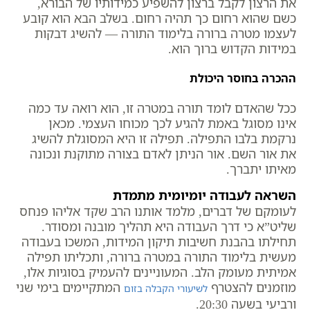
את הרצון לקבל ברצון להשפיע כמידותיו של הבורא,
כשם שהוא רחום כך תהיה רחום. בשלב הבא הוא קובע
לעצמו מטרה ברורה בלימוד התורה — להשיג דבקות
במידות הקדוש ברוך הוא.
ההכרה בחוסר היכולת
ככל שהאדם לומד תורה במטרה זו, הוא רואה עד כמה
אינו מסוגל באמת להגיע לכך מכוחו העצמי. מכאן
נרקמת בלבו התפילה. תפילה זו היא המסוגלת להשיג
את אור השם. אור הניתן לאדם בצורה מתוקנת ונכונה
מאיתו יתברך.
השראה לעבודה יומיומית מתמדת
לעומקם של דברים, מלמד אותנו הרב שקד אליהו פנחס
שליט”א כי דרך העבודה היא תהליך מובנה ומסודר.
תחילתו בהבנת חשיבות תיקון המידות, המשכו בעבודה
מעשית בלימוד התורה במטרה ברורה, ותכליתו תפילה
אמיתית מעומק הלב. המעוניינים להעמיק בסוגיות אלו,
מוזמנים להצטרף
המתקיימים בימי שני
לשיעורי הקבלה בזום
ורביעי בשעה 20:30.