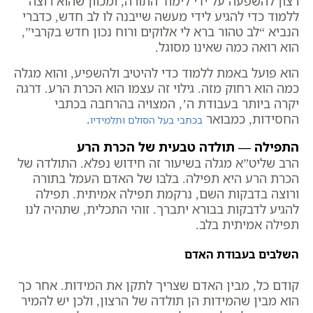
רצון להשפעה על ידי לימוד התורה, ומכוון שהוא רוצה
ללמוד כדי להגיע לידי מעשה שייבנה לו לב חדש, כדברי
הנביא “לב טהור ברא לי אלוקים ורוח נכון חדש בקרבי”,
הוא רואה כמה שאינו מסוגל.
הוא פועל באמת ללמוד כדי להיטיב ולהשפיע, והוא מגלה
כמה הוא רחוק מזה. גילוי זה עצמו הוא הכרת הרע. דרגה
יקרה ביותר בעבודת ה’, המצויה בהרחבה בכתבי
החסידות, כמבואר
.
בכתבי בעל הסולם ותלמידיו
התפילה — תולדה טבעית של הכרת הרע
הרב שליט”א מגלה בשיעור זה חידוש נפלא. התולדה של
הכרת הרע היא תפילה. בלבו של האדם העמל בתורה
ורוצה בדבקות השם, נרקמת תפילה אמיתית. תפילה
להגיע לדבקות בבורא יתברך. זוהי התכלית, שתהיה לנו
תפילה אמיתית בלב.
השלבים בעבודת האדם
קודם כל, מבין האדם שצריך לתקן את המידות. אחר כך
הוא מבין שהמידות הן תולדה של הרצון, ולכן יש להמיר