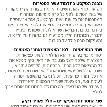
מבנה הטקסט בתלמוד עשר הספירות
השיעור מראה את חשיבות הלימוד בצורת הדף המקורית
של בעל הסולם. לפני כל פרק מופיעות הכותרות
המסכמות את כל אות ואות. כך למשל, אות א’ עוסקת
באור האין סוף שממלא כל המציאות לפני הצמצום. אות
ב’ דנה בסיבת הבריאה שהיא לגלות שמותיו וכינוייו
יתברך. הכותרות הללו מסייעות גם בחזרות על הלימוד,
ומעניקות מבט כולל על המבנה.
שתי המציאויות – לפני הצמצום ואחרי הצמצום
יסוד מרכזי בפרק זה הוא החלוקה לשתי מציאויות.
המציאות שלפני הצמצום, בה אור האין סוף ממלא את
כל המציאות ללא הבחן. בבחינה זו, הקרויה עיקר א’,
שורר הכלל של “הוא ושמו אחד”. אין שם מקום לחיסרון,
אין כלי נפרד מן האור, והכול נמצא בהשוואה גמורה.
לעומת זאת, המציאות שאחרי הצמצום היא זירת
העבודה של הנבראים, בה מתגלים החסרונות אותם צריך
למלא.
שני החסרונות העיקריים – חלל ואוויר דקיק
השיעור מבאר את שני החסרונות שנוצרו לעתיד לבוא