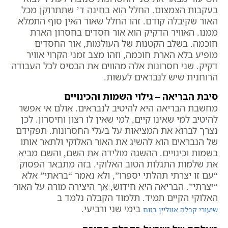
בעקבות הצמצום. החלל הוא בחינה ד’ שתתרוקן מכל
האור שקיבלה קודם. זהו החלל שאור האין סוף התמלא
ממנו. האוויר הדקיק הוא אור חסדים בחסרון הארת
חוכמה. בשלב הקטנות של העולמות, אור החסדים
מופיע בלא הארת חוכמה, וזהו מצב זמני הקרוי אוויר
דקיק. שני חסרונות אלה מהווים את הבסיס לכל העבודה
הרוחנית שיש לנבראים לעשות.
סיבת הבריאה – גילוי השמות והכינויים
מחשבת הבריאה היא להיטיב לנבראים. אולם אי אפשר
להיטיב למי שאינו קיים, למי שאין לו רצון וחיסרון. לכן
נצרך לברוא את המציאות על בעלי החסרונות. תפקידם
של הנבראים הוא להשיג את האור האלוקי ולתאר אותו
בשמות וכינויים. ההשגה מולידה את השם, והשם מביא
את שלמות התגלות הטוב האלוקי. בזה מתבאר הפסוק
“עם זו יצרתי תהלתי יספרו”, ולא נאמר “בראתי” אלא
“יצרתי”. הבריאה היא חידוש, אך היצירה מורה על האור
האלוקי הקיים תמיד. תלמוד הקבלה נלמד ב
בימי שני ורביעי.
שיעורי קבלה אונליין בזום