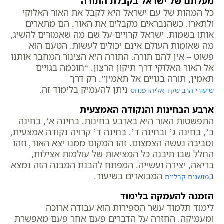
מעלתם של ישראל בקבלת התורה
כל המהות של עם ישראל היא לקבל את האור האלוקי
ולתארו. כשהנבראים מקבלים את האור, הם מתארים
אותו בשמות. ישראל קרויים על שם מה שאמורים להשיג,
מה שאומות העולם אינם יכולים לעשות. הטעם הוא
פשוט – אין להם תורה. התורה היא הצינור המחבר אותנו
אל האור האלוקי דרך תיקון הרצון. “חוכמה בגויים
תאמין, תורה בגויים אל תאמין”. רק דרך
ניתן להעמיק בלימוד זה.
שיעורי הרב שקד אליהו פנחס
ארבע הבחינות והנקודה האמצעית
התפשטות האור היא בארבע בחינות. בחינה א’, בחינה
ב’, בחינה ג’ ובחינה ד’. בחינה ד’ קרויה נקודה אמצעית,
וסביבה נעשה הצמצום. זהו המקום ממנו יצא האור, וזהו
החלל שבו תיבנה כל המציאות של עולמות אצילות,
בריאה, יצירה ועשייה. המפתח להבנת המבנה הזה נמצא
ב
המבוארים בשיעור.
מושגים קבליים
הזמנה להעמקה בלימוד
לימוד תלמוד עשר הספירות הוא עבודה ארוכה
ומעמיקה. החזרה על הדברים פעם אחר פעם מאפשרת