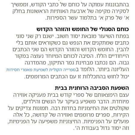
בהתבוננות עמוקה על כוחם של כתבי הקודש, וממשיך
לסקירה מקיפה של ארבעת האותיות הראשונות בחלק
א’ של פרק א’ בתלמוד עשר הספירות.
כוחם הסגולי של החומש והזוהר הקדוש
בפתח השיעור מובאת יסוד חשוב. ישנם רק שני סוגי
כתבים שמתקנים את הנפש גם כשקוראים אותם בלי
להבין. החומש הקדוש והזוהר הקדוש הם שני הכתבים
הייחודיים הללו. הסיבה לכוחם המיוחד נעוצה במקור
גבוה. הם נכתבו מבחינת גמר התיקון, מהמדרגה
העליונה ביותר. הלומד ב
ספרייה הקולית לשמיעת מאמרי חסידות
יכול לחוש בהתכללות זו עם הכתבים המרוממים.
השפעת הסביבה הרוחנית בבית
עצם הימצאותם של ספרי קודש בבית מעניקה אווירה
מיוחדת. הדבר משפיע בעיקר על הנשים והילדים,
שקולטים את החיצוניות בחדות רבה. תמונות צדיקים על
הקירות, ספרים מרוממים ואווירה של קדושה, כל אלה
פועלים על הפנימיות. החיצוניות משפיעה על הפנימיות,
וזה יסוד גדול בעבודת ה’.