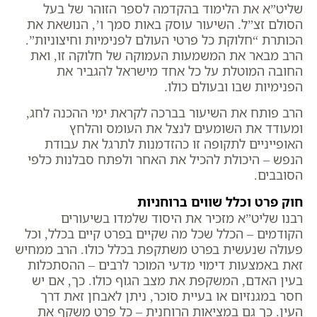
שליט”א את הלימוד בהקדמה לספר הזוהר של בעל
הסולם זצ”ל. השיעור עוסק באות סמך ו’, הנושאת את
הכותרת “חלוקת כל פרטי העולם לפנימיות וחיצוניות”.
הרב מבאר את המשמעות העמוקה של חלוקה זו, ואת
החובה המוטלת על כל אחד מישראל להגביר את
הפנימיות שבו ובעולם כולו.
הרב פותח את השיעור בברכה לקראת ימי ההכנה לחג,
ומעודד את השומעים לנצל את העומס והלחץ
האופייניים לתקופה זו כהזדמנות לתרגל את עבודת
הנפש – היכולת להכיל את האחר ולפתח סבלנות כלפי
הסובבים.
חוק פרט וכלל שווים ברוחניות
רבנו שליט”א מזכיר את היסוד שלמדו בשיעורים
הקודמים – הכלל שכל מה שקיים בפרט קיים בכלל, וכל
פעולה שנעשית בפרט משתקפת בכלל כולו. הרב ממחיש
זאת באמצעות דימוי מדעי המוכר לרבים – ההסתכלות
בעין האדם, המשקפת את מצב הגוף כולו. כך, אם יש
חסר במגנזיום או בעיית סוכר, ניתן לאבחן זאת דרך
העין. כך גם במציאות הרוחנית – כל פרט משקף את