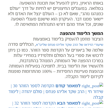
באותו הראיון, ניתן להפעיל את תכונת ההשפעה
במלואה. במעגלים החיצוניים יש לחיות על דרך “עולם
כמנהגו נוהג”, שאם לא כן – העולם ינצל את האדם ולא
יישאר ממנו דבר. העיקרון הוא שישנם מעגלי השפעה
שונים, וכל אחד מהם דורש התנהלות המתאימה לו.
המשך הלימוד וההפצה
הציבור מוזמן להעמיק בלימוד באמצעות
, הכוללים סדרה
שיעורי הוידאו של הרב שקד אליהו פנחס שליט”א
שלמה של ביאורים על הקדמת ספר הזוהר. כמו כן ניתן
לרכוש את ספרי בעל הסולם ותלמידיו במחירי עלות
במרכז ההפצה של העמותה, המנוהל בהתנדבות,
ולהעשיר את הלימוד בבית. לתמיכה בפעילות העמותה
ובהפצת מעיינות החסידות – 100% מהתרומות מופנות
לקידום לימוד הקבלה.
למאמר קודם
הקדמה לספר הזוהר 30 |
שידור חי | הרב שקד אליהו פנחס | סולם יהודה | לימוד
קבלה
למאמר הבא
הקדמה לספר הזוהר 32 |