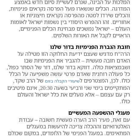
המלכות על הבינה, שגרם לעשיית סיום חדש באמצע
המדרגה. הכלים שנשארו מעל הפרסה נקראים פנימיות,
והכלים שירדו למטה מהפרסה נקראים חיצוניות או
אחוריים. זהו ההפרש היסודי בין נשמות ישראל לאומות
העולם – ישראל נמשכים מבחינת הכלים הפנימיים,
הראויים לקבל את האורות השלמים.
חובת הגברת הפנימיות בדור שלנו
הרה”ח מדגיש שעצם ידיעת החלוקה הזו מטילה על
האדם חובה מעשית – להגביר את הפנימיות שבו
ושבמציאות כולה. דווקא בדור שלנו, דור של הסתר כפול,
כל פעולה רוחנית שאדם פרטי עושה משפיעה על הכלל
כולו. לכן, המצטרפים ל
של הרב שקד,
שיעורי הקבלה בזום
המתקיימים בימי שני ורביעי בשעה 20:30, אינם מיטיבים
רק עם עצמם – אלא מעלים את כלל ישראל והעולם
כולו.
מעגלי ההשפעה המעשיים
עם זאת, מעיר הרב הערה מעשית חשובה – עבודת
האלטרואיזם וההכלה צריכה להיעשות במעגלים
המתאימים. במעגל הפנימי של הלומדים, במקום שכולם