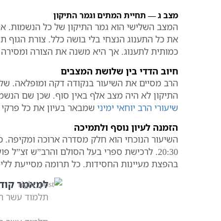
מצב ג — תחיית המתים וגמר התיקון
המצב השלישי הוא גמר התיקון של כל הנשמות. אח
את כל התענוג הנצחי בלי בושה כלל. צורת הגוף
כמותית לתענוג. אך היא משנה את הצורה ומסירה
חיוב הדדי בין שלושת המצבים
הרב מסיים את השיעור בנקודה דקה ומופלאה. שלו
התיקון לא היה מצב אלף באין סוף. שכן שם הנשמ
שיעורי הרב יוחאי ימיני
שמבאר בעיון את כל פרקי 
הזמנה לעיון נוסף ולתמיכה
השיעור הנוכחי הוא חלק מסדרה ארוכה ומקיפה. כ
20:30. לרכישת ספרי בעל הסולם והרב”ש זצ”ל 
בהפצת מעיינות החסידות. כל תרומה מסייעת ללימ
למאמר קוד
תלמוד עשר הספירות | 14 | חלק א, הסתכלות פני