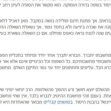
היסוד בשפה ברורה ועמוקה. הוא מקשר את הסוגיה לעיון רחב י
בראים. אך מתנת חינם מולידה בושה במקבל. מאן דאכיל דלאו
ונה את שכרה ביגיעה ולא בחסד גמור. אך נשאלת השאלה החרי
ים שנה לנצח נראה כאפס מוחלט. אם כן השאלה נשארת בעינ
מחשבתו יתברך. הבורא יתברך אחד יחיד ומיוחד בתכלית הפש
א מחשבותי מחשבותיכם. כל השמות וכל הכינויים אינם אלא או
 הכל. עליונים ותחתונים יחד עד גמר התיקון השלם. מחשבה
מהשלם יוצא חושך ורע ההפוך מהשלמות. הרב יוחאי ימיני ש
 בעצם זוהי מחשבת ההיטיב לנברא בלבד. אין שתי מחשבות 
ייכשל בהבנת היסוד. ב
מושגים קבליים
מבואר שהאחדות היא לב 