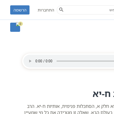
Search Button
S
התחברות
הרשמה
וחאי ימיני
0
ח-יא
א חלק א, הסתכלות פנימית, אותיות ח-יא. הרב
בעולם הבא. שאלה זו מטרידה את כל מי שמעיין