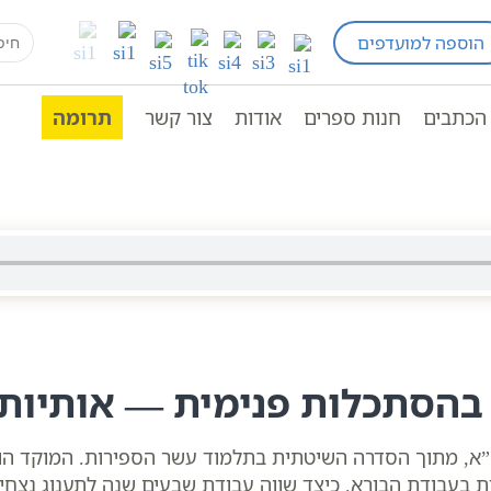
earch
הוספה למועדפים
בעל הסולם תלמוד עשר הספירות
תע"ס חלק א - הרב י
for:
הכתבים
חנות ספרים
אודות
צור קשר
תרומה
בהסתכלות פנימית — אותיות 
יט”א, מתוך הסדרה השיטתית בתלמוד עשר הספירות. המוקד הו
בעבודת הבורא. כיצד שווה עבודת שבעים שנה לתענוג נצחי 