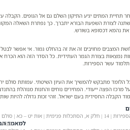
ר תחיית המתים יגיע התיקון השלם גם אל הגופים. הקבלה ע
 תשתנה לצורת השפעת הבורא יתברך. כך נפתרת השאלה המקור
 את נהמא דכסופא בשורש.
שת המצבים מחויבים זה את זה בהחלט גמור. אי אפשר לבטל 
ות נמצאות בצורת הגמר העתידית. כל הסדר הזה הוא הכרח אלו
תלמוד עשר הספירות.
ל הלומד מתבקש להמשיך את העיון השיטתי. עמותת סולם יהוד
פועל מרכז הפצה ייעודי. המחירים נוחים והחנות מנוהלת בהתנד
וד הקבלה החסידית בעם ישראל. זוהי זכות גדולה להיות שות
ם
מית | אות יט – כא | סולם יהודה
למאמר הב