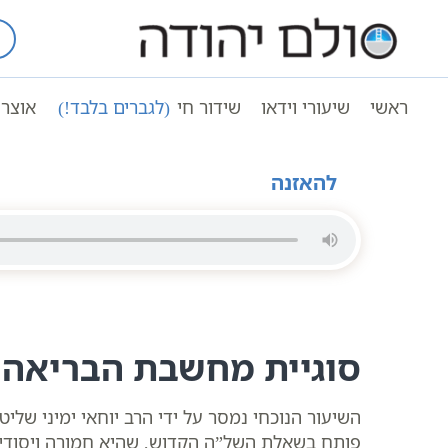
Ski
t
עמוד ראשי
שיעורי וידאו
conten
תלמוד עשר הספירות | 13 | חלק א, הסתכלות פנימית | אות ח – יא | סולם יהודה
ראשי
שיעורי וידאו
שידור חי
(לגברים בלבד!)
אוצר 
תלמוד עשר הספירות | 13 | חלק א, הסתכלות פנימית | אות ח – יא | סולם יהודה
להאזנה
סוגיית מחשבת הבריאה 
השיעור הנוכחי נמסר על ידי הרב יוחאי ימיני של
פותח בשאלת השל”ה הקדוש, שהיא חמורה ויסודית 