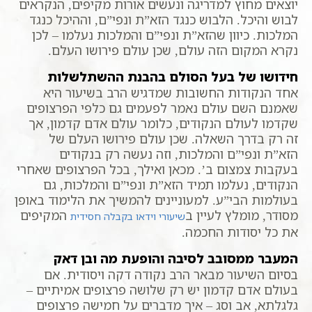
יוצאים מחוץ למדריגה ונעשים אורות מקיפים, הנקראים
לבוש והיכל. הלבוש כנגד הזא”ת ונפי”ם, וההיכל כנגד
המלכות. כיוון שהזא”ת ונפי”ם והמלכות נעלמו – לכן
נקרא המקום הזה עולם, שכן עולם פירושו העלם.
חידושו של בעל הסולם בהבנת ההשתלשלות
אחד הנקודות החשובות שמדגיש הרב בשיעור היא
שאמנם השם עולם נאמר לפעמים גם כלפי הפרצופים
שקדמו לעולם הנקודים, כלומר עולם אדם קדמון, אך
זה רק בדרך השאלה. שכן עולם פירושו העלם של
הזא”ת ונפי”ם והמלכות, וזה נעשה רק בנקודים
בעקבות צמצום ב’. מכאן ואילך, בכל הפרצופים שאחרי
הנקודים, נעלמו תמיד הזא”ת ונפי”ם והמלכות, גם
בעולמות הבי”ע. למעוניינים להמשיך את הלימוד באופן
מסודר, מומלץ לעיין ב
המקיפים
שיעורי וידאו בקבלה חסידית
את כל יסודות החכמה.
המעבר ממסובב לסיבה והופעת מה ובן דאק
בסיום השיעור מבאר הרב נקודה דקה ויסודית. אם
בעולם אדם קדמון יש רק שלושה פרצופים אמיתיים –
גלגלתא, אב וסג – איך מדברים על חמישה פרצופים