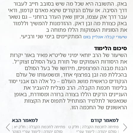
באק. התשובה היא שכל מה שיש בסובב חייב לעבור
דרך הסיבה. אז עולם הנקודים שיצא מאדם קדמון, ודאי
עבר דרך אק עצמו, וכיוון שאין העדר ברוחני – גם נשאר
באק כצורת מה ובן דאק. ההזדמנות להמשיך וללמוד
את הסוגיות העמוקות הללו פתוחה ב
המתקיימים בימי שני ורביעי.
שיעורי קבלה אונליין בזום
סיכום הלימוד
השיעור של הרב יוחאי ימיני שליט”א מאיר באור יקרות
את היסודות העמוקים של תורת בעל הסולם זצוק”ל.
הבנת מבנה הפרצופים, חידושו של בעל הסולם
בהכללת מה ובן בפרצוף אחד, ומשמעותו של עולם
הנקודים כראשית מושג העולם – כל אלה הם אבני יסוד
בלימוד חכמת הקבלה. הרב מצליח להעביר את
העניינים הדקים הללו בצורה ברורה ומסודרת, באופן
שמאפשר לתלמיד המתחיל לתפוס את הקצוות
הראשונים של החכמה הזו.
למאמר קודם
למאמר הבא
פתיחה לחכמת הקבלה | חלק ט
פתיחה לחכמת הקבלה | חלק יא |
| סולם יהודה | לימוד עפ”י
סולם יהודה | לימוד עפ”י הזוהר