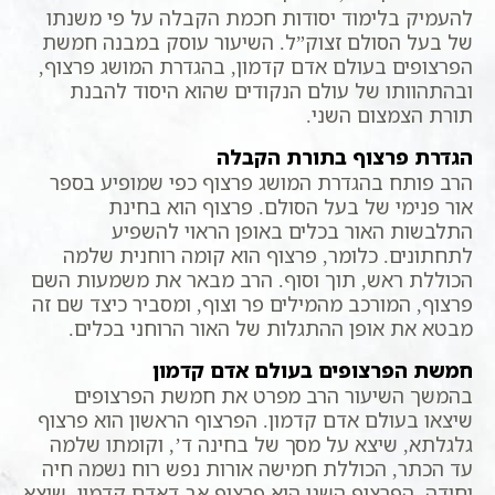
להעמיק בלימוד יסודות חכמת הקבלה על פי משנתו
של בעל הסולם זצוק”ל. השיעור עוסק במבנה חמשת
הפרצופים בעולם אדם קדמון, בהגדרת המושג פרצוף,
ובהתהוותו של עולם הנקודים שהוא היסוד להבנת
תורת הצמצום השני.
הגדרת פרצוף בתורת הקבלה
הרב פותח בהגדרת המושג פרצוף כפי שמופיע בספר
אור פנימי של בעל הסולם. פרצוף הוא בחינת
התלבשות האור בכלים באופן הראוי להשפיע
לתחתונים. כלומר, פרצוף הוא קומה רוחנית שלמה
הכוללת ראש, תוך וסוף. הרב מבאר את משמעות השם
פרצוף, המורכב מהמילים פר וצוף, ומסביר כיצד שם זה
מבטא את אופן ההתגלות של האור הרוחני בכלים.
חמשת הפרצופים בעולם אדם קדמון
בהמשך השיעור הרב מפרט את חמשת הפרצופים
שיצאו בעולם אדם קדמון. הפרצוף הראשון הוא פרצוף
גלגלתא, שיצא על מסך של בחינה ד’, וקומתו שלמה
עד הכתר, הכוללת חמישה אורות נפש רוח נשמה חיה
יחידה. הפרצוף השני הוא פרצוף אב דאדם קדמון, שיצא