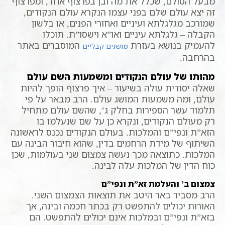
מבעל הסולם, שכלל את מה ובן בפרצוף אחד, ומפרצוף
זה יצא עולם שלם בפני עצמו הנקרא עולם הנקודים,
שמורכב מגלגלתא ועיניים ואחורי הפנים, או בלשון
הקבלה – גלגלתא עיניים ואו”א וישסו”ת. תוכלו
להעמיק בנושא בעזרת
המוסברים באתר
מושגים קבליים
בהרחבה.
מהותו של עולם הנקודים ומשמעות השם עולם
שאלה יסודית עולה בשיעור – איך פרצוף הופך להיות
עולם, ומה משמעות המושג עולם. הרב מבאר על פי
תלמוד עשר הספירות בחלק ג’, שהשם עולם מתחיל
רק מעולם הנקודים, ונקרא כן על שם שנעלמו בו
הזא”ת ונפי”ם והמלכות. בעולם הנקודים נכנס לראשונה
השיתוף של מידת הרחמים בדין, שהוא חיבור הבינה עם
המלכות. כתוצאה מכך נעשה צמצום שני בעולמות, שכן
כוח הדין של המלכות עלה לבינה.
צמצום ב’ והעלמת זא”ת ונפי”ם
הרב מסביר באר היטב את תוצאות הצמצום השני.
האורות יכולים להתפשט רק בכתר חכמה ובינה, אך
בזא”ת ונפי”ם ובמלכות אינם יכולים להתפשט. הם