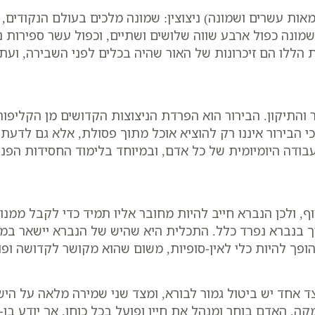
ות עשרים ושמונה) ניצוצין: שמונה מלכים בעולם הנקודים,
שמונה כפול ארבע שווה שלושים ושתיים, וכפול עשר ספירות 
ת הללו הם זיכרונות של האור שהיה בכלים לפני השבירה, ועת
 והתיקון. הבירור הוא הפרדת הניצוצות הקדושים מן הקליפו
הבירור איננו רק להוציא אוכל מתוך פסולת, אלא גם לדעת ל
דה היומיומית של כל אדם, ובמיוחד בלימוד החסידות הפנימי
וף, ולכן הנברא חייב להיות מחובר אליו תמיד כדי לקבל ממנו
רך בנברא נפרד כלל. התכלית היא שהיש של הנברא יישאר במל
 הופך להיות כלי לאין-סופיות, משום שהוא מקושר לקדושה ו
ד אחד יש ביטול גמור לבורא, ומצד שני שמירה מלאה על היש
. האדם בוחר ומנהל את חייו ופועל בכל כוחו, אך יודע בו-זמ