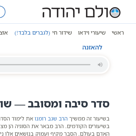
Ski
t
עמוד ראשי
שיעורי וידאו
סדר סיבה ו
conten
שיעור קבלה | סדר סיבה ומסובב | 22 | הרב שגב רומנו | מתוך התע”ס | סולם יהודה
ראשי
שיעורי וידאו
שידור חי
(לגברים בלבד!)
אוצ
להאזנה
סדר סיבה ומסובב — שו
בשיעור זה ממשיך
הרב שגב רומנו
את לימוד הסדרה
בשיעורים הקודמים. הרב מבאר את הסוגיה הן מצד
האדם בעולם. הסבר מקיף ועמוק בנושאים אלו ני