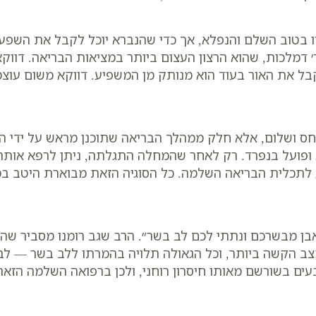
 בטוב השלם והנפלא, אך כדי שהנברא יוכל לקבל את השפע הא
׳ דמלכות, שהוא הרצון העצום ביותר במציאות הבריאה. דווק
קבל את האור בעוד הוא מנותק מן המשפיע. דווקא משום עוצ
ס ושלום, אלא חלק ממהלך הבריאה שתוכנן מראש על ידי ה
פועל בנפרד. רק לאחר שהמחלה התגלתה, ניתן לרפא אותה ו
יע לתכלית הבריאה השלמה. כל הסוגיה הזאת מבוארת היטב במ
אבן מבשרכם ונתתי לכם לב בשר״. הרב שגב רומנו מסביר שה
מצב הקשה ביותר, וכל הגאולה תלויה בהמרתו ללב בשר — לב
ובעים בשורשם מאותו חיסרון רוחני, ולכן ברפואה השלמה הז