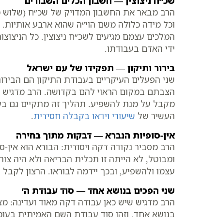
שכ״ח ניצוצין — חשבון הכלים השבורים
הרב מבאר את החשבון המדויק של שכ״ח (שלוש מא
וכל מידה כלולה משם הוי״ה שהוא ארבע אותיות. 
המלכים עצמם מגיעים לשכ״ח ניצוצין. כל הניצוצו
ידי האדם בעבודתו.
בירור ותיקון — תפקידו של עם ישראל
שני הפעלים העיקריים בעבודת התיקון הם הבירור
הצבתם במקום הראוי להם בקדושה. הרב מדגיש כי 
מקבל על מנת להשפיע. תהליך זה מתקיים גם בעבו
העשיר של
שיעורי וידאו בקבלה חסידית
.
אין-סופיות הנברא — דבקות מתוך בחירה
הרב מסביר נקודה דקה ויסודית: הבורא הוא אין-ס
ומבוטל, לא הייתה זו תכלית הבריאה ולא היה צו
עצמו ולהשפיע, ובכך יידמה לבוראו. הרצון לקבל
שני הפכים בנושא אחד — סוד עבודת ה׳
הרב מדגיש שיש כאן עבודה דקה מאוד ועדינה: מצ
בנושא אחד, וזהו סוד עבודת השם האמיתית בעומקה