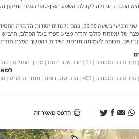
יא ההכנה הגדולה לקבלת השפע האין-סופי בגמר התיקון הש
הציבור מוזמן להצטרף לשיעורים החיים בזום בימי שני ורביעי בשעה
הפצה של עמותת סולם יהודה מציע ספרי בעל הסולם, הרב״ש ו
דושים. תרומה לעמותה תורמת ישירות להמשך הפצת תורת ה
ם
 21 | הרב שגב רומנו | מתוך התע”ס | סולם יהודה
למאמ
 22א | הרב שגב רומנו | מתוך התע”ס | סולם יהודה
הדפס מאמר זה