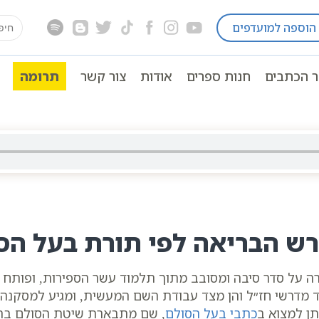
earch
הוספה למועדפים
מסובב
שיעור קבלה | סדר סיבה ומסובב | 22 | הרב שגב רומנו | מתוך התע”ס | סולם יהודה
for:
ר הכתבים
חנות ספרים
אודות
צור קשר
תרומה
רש הבריאה לפי תורת בעל הס
 על סדר סיבה ומסובב מתוך תלמוד עשר הספירות, ופותח בסיכ
 מדרשי חז״ל והן מצד עבודת השם המעשית, ומגיע למסקנה כ
תן למצוא ב
כתבי בעל הסולם
, שם מתבארת שיטת הסולם בהר