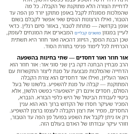
לדחיית הצורה הלא מתוקנת של הקבלה. כל מה
שהמלכות מסוגלת לקבל באופן מתוקן יורד מן הפה עד
הטבור, ואילו הרצונות הגסים שאי אפשר לקבלם בשום
אופן בקדושה — מתחת לטבור, באזור סיום רגלין. כדאי
לעיין במגוון
המבארים את המונחים לעומק,
מושגים קבליים
שכן הבנת המסך, הזיווג דהכאה ואור חוזר היא תשתית
הכרחית לכל לימוד פנימי בתורת הסוד.
אור חוזר ואור דחסדים — שתי בחינות בהשפעה
הרב מבחין הבחנה דקה בין שני סוגי אור: אור חוזר הוא
הדחייה שהמלכות מבצעת על מנת ליצור התקשרות עם
האור העליון, ואילו אור דחסדים הוא צורת הקבלה
המתוקנת — קבלה על מנת להשפיע. בלשונו של בעל
הסולם, חסדים אינם רק ״השפעה״ כפשט הלשון, אלא
ביטוי לעבודת הביטול של היש כלפי הבורא. הנברא,
המכיר שעיקר חסדו של הקדוש ברוך הוא הוא ענין
החסדים, ממיר את רצון הקבלה לעצמו ברצון להשפיע.
רק אז ניתן לקבל את השפע בפועל מן הפה עד הטבור,
וזוהי עיקר עבודתו של האדם בעולם הזה.