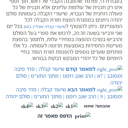
בעבודת ה׳, ומלמד שהמבנה הקבלי של ראש, תוך וסוף
אינו רק תכנית של עולמות עליונים אלא תבנית של כל
פעולה רוחנית של הנברא. שיעורי הקבלה בעמותת סולם
יהודה ניתנים במסגרת הפצת תורת הקבלה לכל
המעוניינים. ניתן להצטרף ל
בכל יום
שיעורי קבלה אונליין בזום
שני ורביעי בשעה 20:30, לרכוש את ספרי בעל הסולם
והרב״ש במרכז ההפצה במחירי עלות, ולתמוך בהפצת
מעיינות החסידות באמצעות תרומה לעמותה. כל אלו
פותחים שערים נוספים להפנמת תורת הסוד בחיי
היומיום של כל יהודי המבקש דבקות בבוראו.
למאמר קודם
שיעור קבלה | סדר סיבה
ומסובב | 7א | הרב שגב רומנו | מתוך התע”ס | סולם
יהודה
למאמר הבא
שיעור קבלה | סדר סיבה
ומסובב | 9 | הרב שגב רומנו | מתוך התע”ס | סולם יהודה
אהבתם? שתפו
הדפס מאמר זה