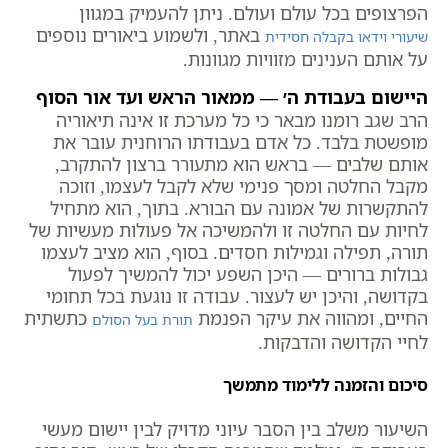
הפרצופים בכל עולם ועולם. ניתן להעמיק במגוון
באתר, ולשמוע ביאורים נוספים
שיעורי וידאו בקבלה חסידית
על אותם הענינים מזוויות מגוונות.
היישום בעבודת ה׳ — ממאור הראש ועד אור הסוף
הרב שגב רומנו מבאר כי כל מערכת זו אינה תיאוריה
מופשטת בלבד. כל אדם בעבודתו הרוחנית עובר את
אותם שלבים — בראש הוא מתעורר ברצון להתקרב,
מקבל החלטה ומסך פנימי שלא לקבל לעצמו, וזוכה
להתקשרות של אמונה עם הבורא. בתוך, הוא מתחיל
לחיות עם החלטה זו ולהמשיכה אל פעולות מעשיות של
תורה, תפילה וגמילות חסדים. בסוף, הוא מציב לעצמו
גבולות ברורים — היכן השפע יכול להמשיך לפעול
בקדושה, והיכן יש לעצור. עבודה זו נוגעת בכל תחומי
החיים, ומהווה את עיקר הפנמת
כתשתית
תורת בעל הסולם
לחיי הקדושה והדבקות.
סיכום והזמנה ללימוד מתמשך
השיעור משלב בין הסבר עיוני מדויק לבין יישום מעשי