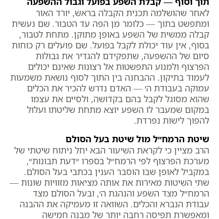
תוך וסוף — קבלת השפע בפועל וגבול ההשפעה
לאחר שהושלמה תכנית הקבלה בראש, יורד האור
ומתפשט בתוך — כלומר מן הפה עד הטבור. שם נעשית
קבלה ממשית של השפע באופן מתוקן. מתחת לטבור,
בסוף, אין עוד יכולת לקבל בפועל. שם פועלים רק כוחות
סיום של ההשפעה, שתפקידם להגדיר את גבולות
הפרצוף ולמנוע התפשטות אל רצונות שאינם יכולים
לעמוד בתיקון. ההבחנה בין התוך לסוף נושאת משמעות
עמוקה בעבודת ה׳ — האדם נדרש להכיר את הכלים
שהוא מסוגל לקבל בהם בקדושה, ולסיים את עצמו
במקום שמעבר לו השפע יוצא מתחת שליטתו ועלול
להפוך לישות נפרדת.
שיטת הרמח״ל מול שיטת בעל הסולם
הרב מציין כי לקראת השיעור הבא יחל ניתוח שיטתי של
מערכת הפרצוף לפי הרמח״ל בספרו ״דעת תבונות״,
במקביל לאופן שבו הוסבר הענין בכתבי בעל הסולם.
שתי השיטות מאירות את אותה מציאות מזוויות שונות —
הרמח״ל מצד השפע והנהגת ה׳, ובעל הסולם מצד
עבודת הנברא והכלים. השוואה זו מעמיקה את ההבנה
ומאפשרת תפיסה רחבה יותר של מבנה חמישה