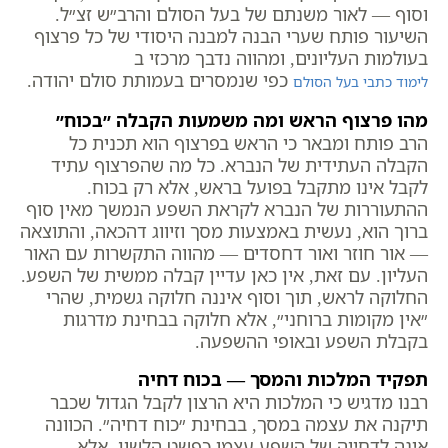
וסוף — לאור משנתם של בעל הסולם והרב״ש זצ״ל.
השיעור פותח שערי הבנה למבנה היסודי של כל פרצוף
בעולמות העליונים, ומהווה נדבך מרכזי ב
כפי שנמסרים בעמותת סולם יהודה.
לימוד כתבי בעל הסולם
מהו פרצוף הראש ומה משמעות הקבלה ״בכוח״
הרב פותח ומבאר כי הראש בפרצוף הוא תכנית כל
הקבלה העתידית של הנברא. כל מה שהפרצוף עתיד
לקבל אינו מתקבל בפועל בראש, אלא רק בכוח.
ההתעוררות של הנברא לקראת השפע הנמשך מאין סוף
ברוך הוא, נעשית באמצעות מסך וזיווג דהכאה, והתוצאה
— אור חוזר ואור דחסדים — מהווה התקשרות עם האור
העליון. עם זאת, אין כאן עדיין קבלה ממשית של השפע.
החלוקה לראש, תוך וסוף איננה חלוקה גשמית, שהרי
״אין מקומות ברוחני״, אלא חלוקה בבחינת מדרגות
בקבלת השפע ובאופי ההשפעה.
תפקיד המלכות והמסך — בכוח דחיה
רבנו מדגיש כי המלכות היא הרצון לקבל הגדול שכבר
תיקנה את עצמה במסך, בבחינת ״כוח דחיה״. הכוונה
אינה לדחייה של השפע עצמו כפשט הלשון, אלא