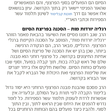
הסיום הם הפועלים בסוף הפרצוף, והם המאפשרים
שהאור הפנימי יישאר רק בתוך הקדושה. עיון בנושאים
אלו אפשר גם דרך
לשינון תלמוד עשר
תוכנת קבלימוד
הספירות וכתבי האר”י.
רגליה יורדות מות – הסכנה בפריצת הסיום
הרב שגב רומנו מסיים את השיעור בהבאת מאמר הזוהר
“רגליה יורדות מות”, המוסב על הסכנה הקיימת ברגלי
הפרצוף. הרגליים, מבאר הרב, הם הנקודה הרגישה
ביותר, שכן בהן יש את הסכנה של פריצת הסיום ושל
אחיזת החיצונים בקדושה. כל פרצוף רוחני הוא מבנה
שלם של ראש קבלה בכוח, תוך קבלה בפועל, וסוף שבו
פועלים כוחות הסיום. שלושת חלקים אלו ביחד יוצרים
את שלימות הפרצוף ואת היכולת של הנברא לקבל את
אור הבורא בקדושה.
הרב מסכם שהבנת מבנה הפרצוף הרוחני היא יסוד גדול
בלימוד הקבלה לפי תורת בעל הסולם, ובלעדיה אין
אפשרות לרדת לעומק תלמוד עשר הספירות. כל לומד
נדרש להפנים את היחס שבין הראש לתוך, ובין התוך
לסוף, ולהבין כיצד פועלים בהם הכוחות הרוחניים בכל