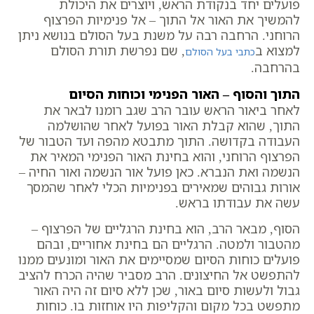
פועלים יחד בנקודת הראש, ויוצרים את היכולת
להמשיך את האור אל התוך – אל פנימיות הפרצוף
הרוחני. הרחבה רבה על משנת בעל הסולם בנושא ניתן
למצוא ב
, שם נפרשת תורת הסולם
כתבי בעל הסולם
בהרחבה.
התוך והסוף – האור הפנימי וכוחות הסיום
לאחר ביאור הראש עובר הרב שגב רומנו לבאר את
התוך, שהוא קבלת האור בפועל לאחר שהושלמה
העבודה בקדושה. התוך מתבטא מהפה ועד הטבור של
הפרצוף הרוחני, והוא בחינת האור הפנימי המאיר את
הנשמה ואת הנברא. כאן פועל אור הנשמה ואור החיה –
אורות גבוהים שמאירים בפנימיות הכלי לאחר שהמסך
עשה את עבודתו בראש.
הסוף, מבאר הרב, הוא בחינת הרגליים של הפרצוף –
מהטבור ולמטה. הרגליים הם בחינת אחוריים, ובהם
פועלים כוחות הסיום שמסיימים את האור ומונעים ממנו
להתפשט אל החיצונים. הרב מסביר שהיה הכרח להציב
גבול ולעשות סיום באור, שכן ללא סיום זה היה האור
מתפשט בכל מקום והקליפות היו אוחזות בו. כוחות