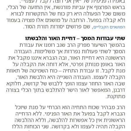
באמירה פנימית של “אין אני רוצה לקבל לעצמי”.
בראש הפרצוף אין עביות מורגשת, אין החזעה של הכלי,
משום שכל הפעולה היא רק כוח של התקשרות לבורא
ולא קבלה בפועל. הרחבה על מושגים אלו מצויה בעמוד
, שם פרושים יסודות תורת הסוד.
המושגים הקבליים
שתי עבודות המסך – דחיית האור והלבשתו
בהמשך השיעור מפרק הרב שגב רומנו את עבודת
המסך לשתי פעולות נפרדות אך משלימות. העבודה
הראשונה היא דחיית האור, ובה הנברא איננו מקבל את
האור באופן מנותק ופרטי, אלא דוחה את הקבלה על
מנת לקבל. זו עבודת התחיה – כוח השמיטה של תאוות
הקבלה לעצמו. העבודה השנייה היא הלבשת האור,
שבה האור החוזר עצמו הופך ללבוש של קדושה, חלוקא
דרבנן, המאפשר לאור הישר להתלבש בתוך הכלי בצורה
מתוקנת.
הרב מבהיר שכוח התחיה הוא הכרחי על מנת שיוכל
הנברא לקבל בפועל את האור הפנימי. ללא הדחייה
הראשונית אין כל אפשרות להלבשה, וללא ההלבשה
הקבלה תהיה לעצמו ולא בקדושה. שני הכוחות הללו