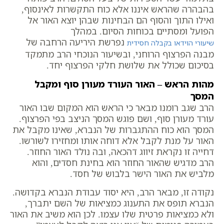
בהבהרה שהראש איננו אלא כוח התקשרות לאינסוף,
ואילו התוך והסוף הם הבחינות שבהן יוצא האור אל
הפועל ומסתיים בכוחות הסיום. במהלך
נפרשת היריעה הרחבה של
שיעורי הוידאו בקבלה חסידית
מבנה הפרצוף הרוחני, ובשיעור הנוכחי הרב מתמקד
בסיכום שכולל את שלושת חלקי הפרצוף יחד.
מהות הראש – האור העורד מעורן סוף ומקבל
המסך
הרב שגב רומנו מבאר כי הראש הוא המקום שבו האור
עורד מעורן סוף, ושם פוגש המסך הניצב בפי הפרצוף.
המסך הוא כוח ההתגברות של הנברא, שאינו מקבל את
האור על מנת לקבל אלא דוחה אותו ומחזירו לשורשו.
דחייה זו נקראת זיווג דהכאה, ובה נולד האור החוזר.
הרב מדגיש שהאור החוזר הוא בחינת חסדים, והוא
מלביש את האור הישר בלבוש של חסד.
נקודה זו, מבאר הרב, היא יסוד עבודת הנברא בקדושה.
הנברא תופס את התענוג כמציאות של השם יתברך,
ולא כמציאות פרטית שלו עצמו. לכן הוא משיב את האור