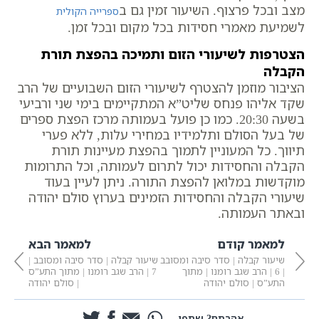
מצב ובכל פרצוף. השיעור זמין גם ב
ספרייה הקולית
לשמיעת מאמרי חסידות בכל מקום ובכל זמן.
הצטרפות לשיעורי הזום ותמיכה בהפצת תורת
הקבלה
הציבור מוזמן להצטרף לשיעורי הזום השבועיים של הרב
שקד אליהו פנחס שליט”א המתקיימים בימי שני ורביעי
בשעה 20:30. כמו כן פועל בעמותה מרכז הפצת ספרים
של בעל הסולם ותלמידיו במחירי עלות, ללא פערי
תיווך. כל המעוניין לתמוך בהפצת מעיינות תורת
הקבלה והחסידות יכול לתרום לעמותה, וכל התרומות
מוקדשות במלואן להפצת התורה. ניתן לעיין בעוד
שיעורי הקבלה והחסידות הזמינים בערוץ סולם יהודה
ובאתר העמותה.
למאמר קודם
למאמר הבא
שיעור קבלה | סדר סיבה ומסובב
שיעור קבלה | סדר סיבה ומסובב |
| 6 | הרב שגב רומנו | מתוך
7 | הרב שגב רומנו | מתוך התע”ס
התע”ס | סולם יהודה
| סולם יהודה
אהבתם? שתפו