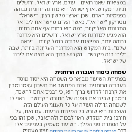
במציאות שאנו רואים – עולם, ארץ ישראל, ירושלים
ובית המקדש. ארץ ישראל היא מדרגה רוחנית גבוהה
בפנימיות האדם, שכן "ארץ" מלשון רצון, ו"ישראל"
נוטריקון "ישר אל". כאשר האדם מיישר את ליבו אל
התכונות האלוקיות, "מה הוא רחום אף אתה רחום",
הוא מגיע למדרגת ארץ ישראל. ירושלים היא מדרגה
גבוהה יותר, המייצגת עבודה בגמל קווים – "יראה
שלם". בית המקדש הוא המדרגה העליונה ביותר, שבה
"ליבי בנה מקדש" – הקדוש ברוך הוא רוצה את ליבנו
של ישראל.
שמחה כיסוד העבודה הרוחנית
בפתיחת השיעור מבואר כי השמחה היא יסוד מוסד
בעבודה הרוחנית. אדם המחשב את חשבון עצמו ומבין
את קרבתו לקדוש ברוך הוא, כי "בנים אתם להשם",
והמבין שבידו את צופנה של התורה הקדושה – ראוי לו
לשמחה גדולה העולה על כל תענוגי העולם הזה.
העצבות היא שורש כל המידות הרעות. עם זאת, על
חורבן בית המקדש ראוי לבכות ולהתאבל, שכן זהו בכי
על הסתרת פני המלך. השיעור מעמיק בעניינים אלו
דרך
ועיון מעמיק.
ספרייה קולית לשמיעת מאמרי חסידות