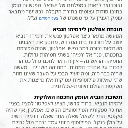
נבוכדנצר לראות במפלתם של ישראל. מפגש זה טומן
בחובו סודות עצומים בתורת הקבלה, ובשיעור מתבאר
עומק העניין על פי משנתו של
זצ"ל.
בעל הסולם
תוכחת אפלטון לירמיהו הנביא
המעשה מתאר כיצד אפלטון פגש את ירמיהו הנביא
יושב על חורבות בית המקדש, מחבק את האבנים
השרופות ובוכה במר נפשו. אפלטון, שהיה מפורסם
בחכמתו, פנה אל ירמיהו בשתי תמיהות גדולות.
התמיהה הראשונה – אין זה ראוי לחכם גדול כמוהו
לבכות על אבנים דוממות. התמיהה השנייה – מעשה
שהיה כבר היה, ומה יועיל הבכי על העבר שאינו חוזר.
שתי שאלות פילוסופיות עמוקות אלו מייצגות את
השקפת העולם היוונית-שכלתנית.
תשובת הנביא ועומק החכמה האלוקית
ירמיהו הנביא, ברוח קדשו, הציע לאפלטון להציג בפניו
את כל ספקותיו הפילוסופיים הקשים. אפלטון, אף שהיה
סקפטי, החל לשאול שאלה אחר שאלה, וירמיהו השיב
על כולן בנקל. הפילוסוף היווני עמד נדהם מול גדולת