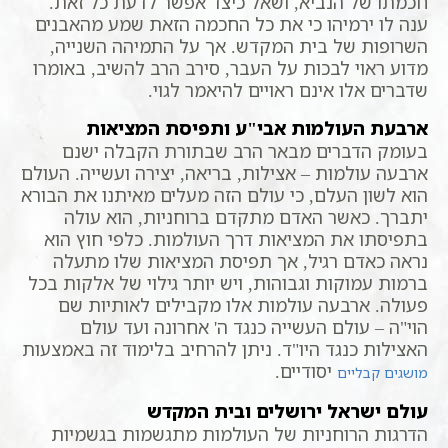
חכמתו של הנביא, ושאל כיצד אפשר לדעת כל זאת.
ענה לו ירמיהו כי את כל החכמה הזאת שמע מהאבנים
השרופות של בית המקדש. אך על התמיהה השנייה,
מדוע ראוי לבכות על העבר, סירב הרב להשיב, באומרו
שדברים אלו אינם ראויים להיאמר לגוי.
ארבעת העולמות אבי"ע ותפיסת המציאות
בעומק הדברים מבאר הרב שבתורת הקבלה ישנם
ארבעה עולמות – אצילות, בריאה, יצירה ועשייה. העולם
הוא לשון העלם, כי עולם הזה מעלים מאיתנו את הבורא
יתברך. כאשר האדם מתקדם ברוחניות, הוא עולה
בתפיסתו את המציאות דרך העולמות. כלפי חוץ הוא
נראה כאדם רגיל, אך תפיסת המציאות שלו מתעלה
ברמות עמוקות וגבוהות, ויש יותר גילוי של אלקות בכל
פעולה. ארבעה עולמות אלו מקבילים לאותיות שם
הוי"ה – עולם העשייה כנגד ה' אחרונה ועד עולם
האצילות כנגד היו"ד. ניתן להרחיב בלימוד זה באמצעות
יסודיים.
מושגים קבליים
עולם ישראל ירושלים ובית המקדש
הדרגות הרוחניות של העולמות מתגשמות בגשמיות