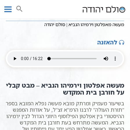
Ski
שיעורי וידאו
שיעורי קבלה כתבי אשלג
חסידות כללי
עמוד ראשי
t
מעשה מאפלטון וירמיהו הנביא | סולם יהודה
conten
מעשה מאפלטון וירמיהו הנביא | סולם יהודה
להאזנה
מעשה אפלטון וירמיהו הנביא – מבט קבלי
על חורבן בית המקדש
בשיעור מעמיק ומרתק מובא מעשה נפלא המובא בספר
"תורת העולה" לרבנו הרמ"א זצ"ל, על אודות המפגש
ההיסטורי בין אפלטון הפילוסוף היווני הגדול לבין ירמיהו
הנביא. המעשה מתרחש בעת חורבן בית המקדש
הראשון, כאשר אפלטון הגיע יחד עם גייסותיו של