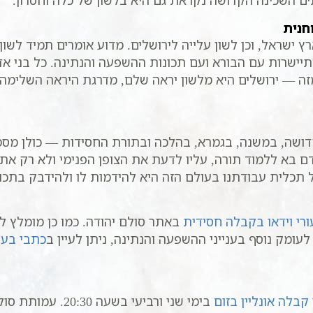
 השכינה הקדושה נקראת גם היא בלשון של כלה וחסרון.
חנית
ישראל, וכן לשון עלייה לירושלים. מדוע אומרים תמיד לשון
התיישרות עם הבורא ועם תכונות ההשפעה והנתינה. כל בני 
זה — ירושלים היא מלשון יראה שלם, מדרגת היראה השלימה.
דושה, במשנה, בגמרא, בהלכה ובתורת החסידות — כולן מסמל
ם בא ללמוד תורה, עליו לדעת את הצופן הפנימי ולא רק את 
 תכלית עבודתנו בעולם הזה היא להידמות לו ולהידבק בתכו
ורי וידאו בקבלה חסידית
באתר סולם יהודה. כמו כן מומלץ ל
ומק נוסף בענייני ההשפעה והנתינה, ניתן לעיין ב
כתבי בעל
 קבלה אונליין בזום
בימי שני ורביעי 