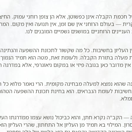
 חכמת הקבלה אינן כפשוטן, אלא הן צופן רוחני עמוק. החיצ
ית — בעולם הרוחני אין שם זמן, אין תנועה ואין מקום. המ
עניינים הרוחניים במושגים גשמיים המובנים לנו.
ן העליון בחשיבות. כל מה שקשור לתכונת ההשפעה והנתינה 
 מעלה בתורת הקבלה. ולעומת זאת, מטה הוא תמיד הנמוך ב
ין מדובר כאן בגובה פיזי או במקום גיאוגרפי, אלא במדרגה 
נה שהוא נמצא למעלה מבחינה מקומית. הרי נאמר מלוא כל האר
חשיבות לעומת הנבראים. הוא בחינת תכונת ההשפעה הטהורה,
מלא.
— הקב”ה נקרא חתן, והוא כביכול נושא עצמו ממדרגתו העלי
רון. המילוי בא תמיד מן העליון אל התחתון, שהרי העליון הו