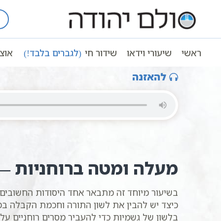
Ski
t
עמוד ראשי
שיעורי וידאו
מושגים בקב
conten
מעלה ומטה ברוחניות | סולם יהודה
ראשי
שיעורי וידאו
שידור חי
(לגברים בלבד!)
אוצ
להאזנה
מעלה ומטה ברוחניות —
בשיעור מיוחד זה מתבאר אחד היסודות החשובים
כיצד יש להבין את לשון התורה וחכמת הקבלה במי
בלשון של גשמיות כדי להעביר מסרים רוחניים עליו