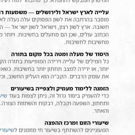
החיסרון המבקש להתמלא. כך מתבהר למה לעיתים
עלייה לארץ ישראל ולירושלים — משמעות רו
מוסבר בהרחבה את לשון הפסוקים עלה נעלה לארץ 
חשובה. ארץ לשון רצון, וישראל לשון ישר אל — 
הכתוב עולים, שכן הם מתעלים בחשיבות. ויותר מ
מחשיבות לחשיבות.
היסוד של מעלה ומטה בכל מקום בתורה
כל המילים של עלייה וירידה המופיעות בתורה הק
יותר, או ירידה למצב תחתון יותר בחשיבות. כשאד
את עומק הדברים. הקב”ה הוא העליון החשוב, וכל
הזמנה ללימוד מעמיק ולצפייה בשיעורים
כדי להעמיק ביסוד גדול זה, ניתן לצפות בעוד
שיע
ותחתון, השפעה וקבלה, דבקות והשתוות הצורה. לע
והאתר.
שיעורי הזום ומרכז ההפצה
המעוניינים להשתתף בשיעור חי מוזמנים ל
שיעורי