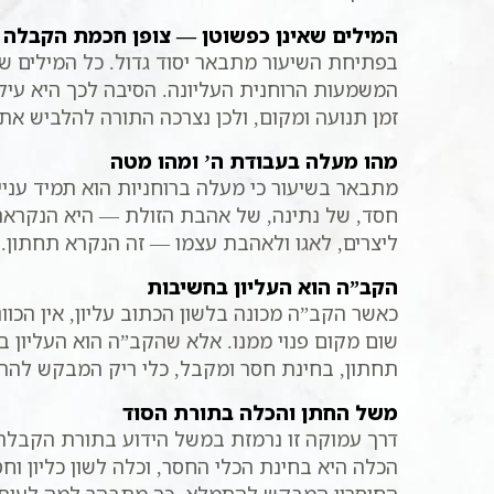
המילים שאינן כפשוטן — צופן חכמת הקבלה
בפתיחת השיעור מתבאר יסוד גדול. כל המילים של
המשמעות הרוחנית העליונה. הסיבה לכך היא עיקר
זמן תנועה ומקום, ולכן נצרכה התורה להלביש את ה
מהו מעלה בעבודת ה’ ומהו מטה
מתבאר בשיעור כי מעלה ברוחניות הוא תמיד עניי
חסד, של נתינה, של אהבת הזולת — היא הנקראת
ליצרים, לאגו ולאהבת עצמו — זה הנקרא תחתון. א
הקב”ה הוא העליון בחשיבות
כאשר הקב”ה מכונה בלשון הכתוב עליון, אין הכוו
שום מקום פנוי ממנו. אלא שהקב”ה הוא העליון ב
תחתון, בחינת חסר ומקבל, כלי ריק המבקש להת
משל החתן והכלה בתורת הסוד
דרך עמוקה זו נרמזת במשל הידוע בתורת הקבלה 
הכלה היא בחינת הכלי החסר, וכלה לשון כליון וחס