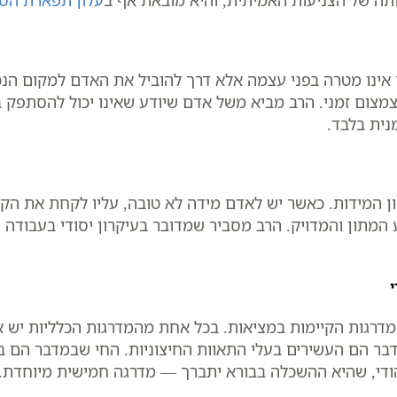
ותה של הצניעות האמיתית, והיא מובאת אף ב
עלון תפארת הס
ינו מטרה בפני עצמה אלא דרך להוביל את האדם למקום הנכון
מצום זמני. הרב מביא משל אדם שיודע שאינו יכול להסתפק ב
נית בלבד.
המידות. כאשר יש לאדם מידה לא טובה, עליו לקחת את הקיצ
 המתון והמדויק. הרב מסביר שמדובר בעיקרון יסודי בעבודה ה
י
דרגות הקיימות במציאות. בכל אחת מהמדרגות הכלליות יש א
 הם העשירים בעלי התאוות החיצוניות. החי שבמדבר הם בע
הודי, שהיא ההשכלה בבורא יתברך — מדרגה חמישית מיוחדת.