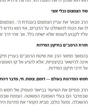
הוא הוא שנתן לו את העצה הזו. תודעה זו היא מה
סוד הצמצום ככלי זמני
הרב מבאר את עניין הצמצום בעבודת ה’. הצמצום א
לו את הכוח להשתלט על הדברים, אזי הוא נדרש לצ
עליו לקבוע לעצמו שלא ישתה כלל. אך זוהי דרך זמ
תורת הרמב”ם בתיקון המידות
בהמשך מתאר הרב את שיטת הרמב”ם בעניין תיקון 
אינה להישאר בקיצוניות, אלא להגיע אל קו האמצע
על דרכי תיקון המידות.
חמש המדרגות בעולם — דומם, צומח, חי, מדבר ויהוד
הרב מסיים את השיעור בביאור מעמיק של חמש המ
שבמדבר הם בעלי האמונה הפשוטה. הצומח שבמדבר
ההשכלה. ומעל כולם, מביא הקוזרי את מדרגת הי