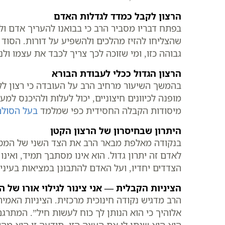
הרצון לקבל כמדד לגדלות האדם
בפתח דבריו מסביר הרב כי בבואנו להעריך אדם ול
שהצליחו להזיז מהלכים ולהשפיע על דורות. הסוד 
גבוהה כזו, ומי שזוכה לכך צריך לכבד את עצמו ולנ
הרצון הגדול ככלי לעבודת הבורא
בהמשך השיעור מרחיב הרב על העובדה כי רצון לק
מופנה לכיוונים חיצוניים, יכול לעלות ולהיכנס למ
מיסודות הקבלה החסידית כפי שמלמד
בעל הסולם
היתרון שבחיסרון של הרצון הקטן
בנקודה מאלפת מבאר הרב את הצד השני של המטבע. 
לאדם זה יתרון גדול. הוא אינו מסתבך תמיד, ואינו
הצדדים יחדיו, ועל האדם להתבונן במציאות בעיני
הציניות הקבלית — אני צינור לגילוי אורו של ה
הרב מדגיש נקודה חינוכית מרכזית. הציניות האמ
אלוהיך כי הוא הנותן לך כוח לעשות חיל”. המתרג