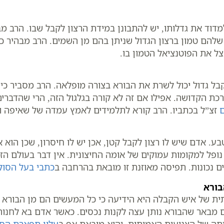
מדוד את גדלותו, יש להתבונן במידת הרצון לקבל שבו. הרב מב
שלהם טמון ברצון הגדול שניתן בהם מן השמים. הרב מבהיר כי
צל את הפוטנציאל הטמון בו.
בל גדול יכול לשרת את הבורא בצורה מופלאה. הרב מסביר כי
ערכת הקדושה. אפילו אם זה לא קורה בגלגול הזה, הרי שהדברי
זצ”ל בכתביו. הרב קורא לתלמידים לאמץ עמדה של שאיפה 
אדם שיש לו רצון לקבל קטן, אכן יש לו חיסרון, שכן הוא אי
 נופל למקומות עמוקים של אומה החיצונית. אין דבר בעולם הזה 
ים נכונות. תפיסה מאוזנת זו מובאת בהרחבה ב
כתבי בעל הסול
בורא
יתית של איש הקבלה היא הידיעה כי כל המעשים הם מן הבורא
ם מבאר שהבורא נותן עצה לקנות נכסים. כאשר אדם בא לחנות ו