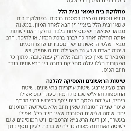
כוס בברכת המזון בכל שעה.
מחלוקת בית שמאי ובית הלל
סוגיא נוספת נמצאת במסכת ברכות, במחלוקת בית
שמאי ובית הלל בעניין יין הבא לאחר המזון. במשנה
מבואר שכאשר יש כוס אחת בלבד, נחלקו האם לשתות
אותה תחילה ואחר כך לברך ברכת המזון, או להיפך. הרב
מבאר שלפי הראשונים יש המסבירים שרצו חכמים
שיהיה האדם שבע גם מאכילה וגם משתייה, ויש
המבארים שאין כאן חובה אלא רק עצה טובה. מתוך כל
המקורות הללו עולה מחלוקת רחבה בין הראשונים בגדר
חיוב הכוס.
שיטות הראשונים והפסיקה להלכה
הרב מציג ארבע שיטות עיקריות בראשונים. שיטת
התוספות והרא”ש שברכת המזון טעונה כוס אפילו
ביחיד, ועליהם נסמך הבית יוסף בפירוש דברי הרי”ף.
שיטה שנייה הסוברת שאין חיוב אלא בשלושה המזמנים
יחד. שיטה שלישית הסוברת שאין חיוב כלל, אפילו
בעשרה, וכן דעת הרשב”א והרמב”ם. ויש המוסיפים שגם
לשיטה האחרונה מצווה גדולה יש בדבר. לעיון נוסף ניתן