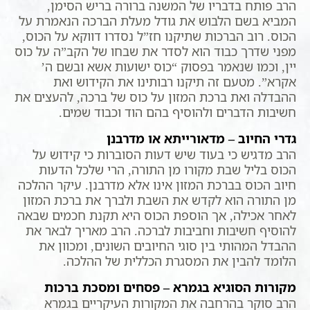
הרב פותח בדבריו של המשנה ברורה בריש הסימן,
המביא בשם הלבוש את גודל מעלת הברכה הנאמרת על
הכוס. רוב הברכות שתיקנו חז”ל נסדרו דווקא על הכוס,
מפני שדרך כבוד הוא לסדר את שבחו של הקב”ה על כוס
יין, וכמו שנאמר בפסוק “כוס ישועות אשא ובשם ה’
אקרא”. מטעם זה תיקנו רבותינו את הקידוש ואת
ההבדלה ואת ברכת המזון על כוס של ברכה, להעצים את
חשיבות הדברים ולהוסיף בהם הוד וכבוד שמים.
גדרי החיוב – מדאורייתא או מדרבנן
הרב מדגיש כי בעוד שיש דעות הסוברות כי קידוש על
הכוס בליל שבת מקורו מן התורה, הרי שלכל הדעות
חיוב הכוס בברכת המזון אינו אלא מדרבנן. עיקר ההלכה
מן התורה הוא לקדש את השבת ולברך את ברכת המזון
לאחר אכילה, אך הוספת הכוס היא תקנת חכמים שבאה
להוסיף חשיבות וחביבות לברכה. הרב מאריך לבאר את
ההבדל המהותי בין סוגי החיובים השונים, ומכוון את
הלומד להבין את המסגרת הכללית של ההלכה.
מקורות הסוגיא בגמרא – פסחים ומסכת ברכות
הרב סוקר בהרחבה את המקורות העיקריים בגמרא