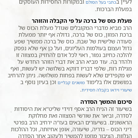
לעיין ב
ובמקורות החסידות העוסקים
כתבי בעל הסולם
במעלת הברכות.
מעלת כוס של ברכה על פי הקבלה והזוהר
הרב מביא מדברי המקובלים שגודל מעלת הכוס של
ברכת המזון, כוס של ברכה, גדולה אף יותר ממעלת
סעודה שלישית של שבת. כוס של ברכה ממשיך שפע
גדול ועצום בעולמות העליונים, ועל כן אף שלא נפסק
להלכה כחיוב גמור, ראוי לכל אדם להחזיק במצווה זו
ולהדר בה. עוד מביא הרב את דברי הזוהר החדש על
מגילת רות, שלפי דבריו דווקא בשלושה יש לעשות, ואף
יש מקפידים שלא לעשות בפחות משלושה. ניתן להרחיב
במושגים אלו בלימוד
וכן בעיון נוסף ב
מושגים קבליים
.
שיעורי וידאו בקבלה חסידית
סיכום והמשך הסדרה
בשיעור זה הניח הרב אסף דוידי שליט”א את היסודות
לסדרה, וביאר את שורשי המצווה ואת מחלוקת
הראשונים. בשיעורים הבאים בעז”ה ירחיב הרב בפרטי
דיני הכוס – גדריה, שיעורה, אופן אחיזתה, וכל ההלכות
הנלוות. הציבור מוזמן להמשיך ולעקוב אחר הסדרה