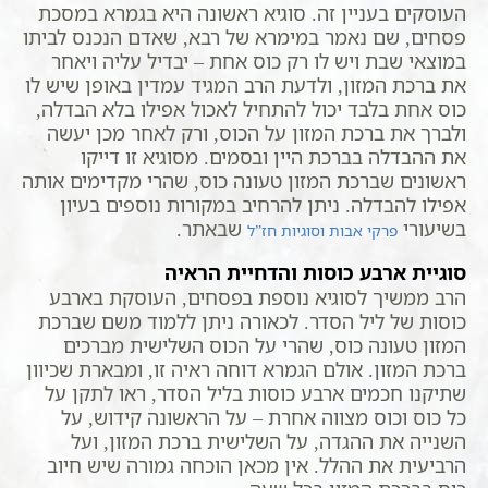
העוסקים בעניין זה. סוגיא ראשונה היא בגמרא במסכת
פסחים, שם נאמר במימרא של רבא, שאדם הנכנס לביתו
במוצאי שבת ויש לו רק כוס אחת – יבדיל עליה ויאחר
את ברכת המזון, ולדעת הרב המגיד עמדין באופן שיש לו
כוס אחת בלבד יכול להתחיל לאכול אפילו בלא הבדלה,
ולברך את ברכת המזון על הכוס, ורק לאחר מכן יעשה
את ההבדלה בברכת היין ובסמים. מסוגיא זו דייקו
ראשונים שברכת המזון טעונה כוס, שהרי מקדימים אותה
אפילו להבדלה. ניתן להרחיב במקורות נוספים בעיון
בשיעורי
שבאתר.
פרקי אבות וסוגיות חז”ל
סוגיית ארבע כוסות והדחיית הראיה
הרב ממשיך לסוגיא נוספת בפסחים, העוסקת בארבע
כוסות של ליל הסדר. לכאורה ניתן ללמוד משם שברכת
המזון טעונה כוס, שהרי על הכוס השלישית מברכים
ברכת המזון. אולם הגמרא דוחה ראיה זו, ומבארת שכיוון
שתיקנו חכמים ארבע כוסות בליל הסדר, ראו לתקן על
כל כוס וכוס מצווה אחרת – על הראשונה קידוש, על
השנייה את ההגדה, על השלישית ברכת המזון, ועל
הרביעית את ההלל. אין מכאן הוכחה גמורה שיש חיוב