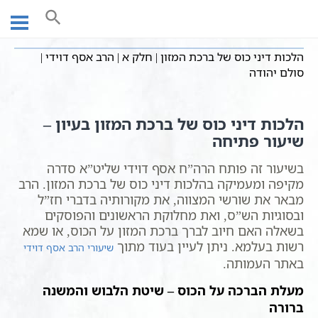
Ski
עמוד ראשי
שיעורי וידאו
שיעורי הלכה
הלכות ברכות
t
הלכות דיני כוס של ברכת המזון | חלק א | הרב אסף דוידי | סולם יהודה
conten
הלכות דיני כוס של ברכת המזון | חלק א | הרב אסף דוידי |
סולם יהודה
הלכות דיני כוס של ברכת המזון בעיון –
שיעור פתיחה
בשיעור זה פותח הרה”ח אסף דוידי שליט”א סדרה
מקיפה ומעמיקה בהלכות דיני כוס של ברכת המזון. הרב
מבאר את שורשי המצווה, את מקורותיה בדברי חז”ל
ובסוגיות הש”ס, ואת מחלוקת הראשונים והפוסקים
בשאלה האם חיוב לברך ברכת המזון על הכוס, או שמא
רשות בעלמא. ניתן לעיין בעוד מתוך
שיעורי הרב אסף דוידי
באתר העמותה.
מעלת הברכה על הכוס – שיטת הלבוש והמשנה
ברורה