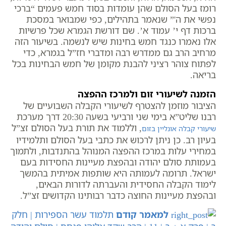
רומז בעל הסולם שהן עומדות בסוד חמש פעמים “ברכי
נפשי את ה'” שנאמר בתהילים, כפי שמבואר במסכת
ברכות דף י’ עמוד א’. שם דורשת הגמרא שכל פרשיות
אלו נאמרו כנגד חמש בחינות שיש לנשמה. בשיעור הזה
מרחיב הרב גם ממדרש רבה ומדברי חז”ל בגמרא, כדי
לפתוח צוהר רציני להבנת מקומן של חמש הבחינות בכל
בריאה.
הזמנה לשיעורי זום ולמרכז ההפצה
הציבור מוזמן להצטרף לשיעורי הקבלה השבועיים של
רבנו שליט”א בימי שני ורביעי בשעה 20:30 דרך מערכת
, וללמוד את תורת בעל הסולם זצ”ל
שיעורי קבלה אונליין בזום
בעיון רב. כן ניתן לרכוש את כתבי בעל הסולם ותלמידיו
במחירי עלות במרכז ההפצה המנוהל בהתנדבות, ולתמוך
בעמותת סולם יהודה ובהפצת מעיינות החסידות בעם
ישראל. תרומה לעמותה היא שותפות אמיתית בהמשך
לימוד הקבלה החסידית והעברתה לדורות הבאים,
ובהפצת מעיינות החוצה כדבר רבותינו הקדושים זצ”ל.
למאמר קודם
תלמוד עשר הספירות | חלק