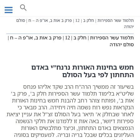
Ski
עמוד ראשי
שיעורי וידאו
t
בעל הסולם תלמוד עשר הספירות
תלמוד עשר הספירות חלק ב
conten
תלמוד עשר הספירות | חלק ב | 12 | פרק ב אות ב, או”פ ה – ח | סולם
יהודה
תלמוד עשר הספירות | חלק ב | 12 | פרק ב אות ב, או”פ ה – ח |
סולם יהודה
חמש בחינות האורות נרנח”י באדם
התחתון לפי בעל הסולם
בשיעור זה ממשיך הרה”ח הרב שקד אליהו פנחס
שליט”א בלימוד תלמוד עשר הספירות חלק ב’, פרק ב’
אות ב’, ופותח צוהר רחב להבנת חמש בחינות האורות
הנקראות נפש רוח נשמה חיה ויחידה. הרב מבאר כי
לאחר שבחלק א’ תיאר בעל הסולם זצ”ל את עניין יציאת
ספירות דיושר, באה אות זו ללמדנו את חלקי הנשמה
הנמצאים באדם התחתון, וכיצד מתלבשים האורות
העליונים בכלים שבכל בריה ובריה. למעמיקים בסוגיה