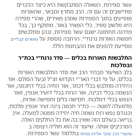
עשר ספירות. השאלה המתבקשת היא כיצד הדברים
מתיישבים זה עם זה. הרב מתרץ ומבאר, שהאורות
מופיעים בתוך הספירות שמהן מאירים, שהרי ספירה
היא מלשון ספיר, כלי המאיר באור. מתוקף כך, בכל
מדרגה תחתונה ישנם עשר ספירות, ובהן מתלבשים
חמשת האורות נרנח”י. הרחבה נוספת על
מושגים קבליים
מסייעת להפנים את ההבחנות הללו.
התלבשות האורות בכלים — סדר נרנח”י בכת”ר
ובמלכות
בלב השיעור מבהיר הרב את סדר התלבשות האורות
בכלים, על פי דברי האר”י הקדוש זצ”ל ובעל הסולם. אור
היחידה מתלבש בכלי דכתר, אור החיה בכלי דחכמה, אור
הנשמה בכלי דבינה, אור הרוח בכלי דזעיר אנפין, ואור
הנפש בכלי דמלכות. חמישה כלים וחמישה אורות,
מלמעלה למטה — כת”ר חכמה בינה זעיר אנפין מלכות,
וכנגדם נפש רוח נשמה חיה יחידה ממטה למעלה. אין
בריאה בעולם הזה שאין בה את כל החלקים האלה
המרכיבים אותה. שיעור זה הוא חוליה רצופה ב
בתלמוד עשר הספירות.
שיעורי הרב שקד אליהו פנחס