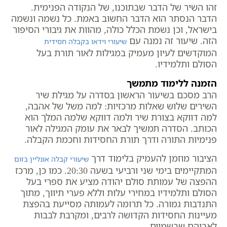
זהו השיר של הדבר שבתוכנו, של הנקודה הפנימית.
הדבר הנסתר הוא הדבר החשוב באמת. כל נשמה ונשמה
בישראל, וכן נשמת הכלל כולה, מהוות את גיבורי הסיפור
הזה. שיעור זה נמנה עם
שיעורי וידאו בקבלה חסידית
המוקדשים לעיון מעמיק במגילות לאור תורת בעל
הסולם ותלמידיו.
הזמנה ללימוד מתמשך
הרב מסכם בשיעור הראשון בסדרה על מגילת שיר
השירים שלוש שאלות מרכזיות: למה משל של אהבה,
למה דווקא בצורת שיר ולמה דווקא שלמה המלך הוא
הכותב. הסדרה תמשיך לבאר את עומק המגילה לאור
פנימיות התורה ודרך תורת החסידות וחכמת הקבלה.
הציבור מוזמן להעמיק בלימוד דרך
שיעורי קבלה אונליין בזום
המתקיימים בימי שני ורביעי בשעה 20:30. כמו כן, מרכז
ההפצה של עמותת סולם יהודה מציע את ספרי בעל
הסולם ותלמידיו במחירי עלות וללא פערי תיווך, מתוך
התנדבות גמורה. כל תרומה לעמותה מסייעת בהפצת
מעיינות החסידות הקדושה לרבים, ומקרבת לבבות
לאביהם שבשמיים.