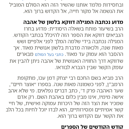
ובחסידות מלמד אותנו שהשיר הזה הוא הסולם המוביל
את הנשמה אל מקור חייה, אל הקדוש ברוך הוא.
מדוע נכתבה המגילה דווקא בלשון של אהבה
הרב בשיעור פותח בשאלה היסודית: מדוע בחרו
הנביאים דווקא את הספר הזה להיכלל בכתבי הקודש.
המגילה נכתבה בידי שלמה המלך לפני אלפיים ושש
מאות שנה, ולכאורה מדברת בלשון אנושית מאוד. אך
ההסבר הוא עמוק עד מאוד.
מבארים
כתבי בעל הסולם
שדווקא דרך החוויה האנושית של אהבה ניתן להבין את
עומק הקשר שבין הנברא לבוראו.
הרב מביא בשם החכם רבי יצחק דמן עכו, מתקופת
הרמב”ן, לפני כשמונה מאות שנה. בספרו “אוצר חיים”,
שער האהבה פרק ד’, כתב דברים נפלאים. מי שלא אהב
אישה מימיו, אינו מבין כלום באהבת השם. רק אדם
שמכיר את הצד הזה של היכרות עמוקה ואישית, של חיי
קשר אמיתיים ומסירותיים, הוא לבדו יוכל לחיות בכל הלב
את הקשר עם הקדוש ברוך הוא.
קודש הקודשים של הספרים