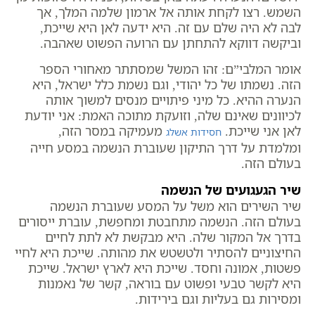
השמש. רצו לקחת אותה אל ארמון שלמה המלך, אך
לבה לא היה שלם עם זה. היא ידעה לאן היא שייכת,
וביקשה דווקא להתחתן עם הרועה הפשוט שאהבה.
אומר המלבי”ם: זהו המשל שמסתתר מאחורי הספר
הזה. נשמתו של כל יהודי, וגם נשמת כלל ישראל, היא
הנערה ההיא. כל מיני פיתויים מנסים למשוך אותה
לכיוונים שאינם שלה, וזועקת מתוכה האמת: אני יודעת
לאן אני שייכת.
מעמיקה במסר הזה,
חסידות אשלג
ומלמדת על דרך התיקון שעוברת הנשמה במסע חייה
בעולם הזה.
שיר הגעגועים של הנשמה
שיר השירים הוא משל על המסע שעוברת הנשמה
בעולם הזה. הנשמה מתחבטת ומחפשת, עוברת ייסורים
בדרך אל המקור שלה. היא מבקשת לא לתת לחיים
החיצוניים להסתיר ולטשטש את מהותה. שייכת היא לחיי
פשטות, אמונה וחסד. שייכת היא לארץ ישראל. שייכת
היא לקשר טבעי ופשוט עם בוראה, קשר של נאמנות
ומסירות גם בעליות וגם בירידות.