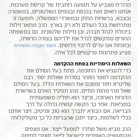
הרה”ח מצביע על תופעה רוחבית של קריסת מערכות.
אנחנו רואים זאת בכנסת ובגופים השלטוניים, במשטרה
ובצבא, ברשויות החוק ובמשרדי הממשלה. תופעה זו
מתרחשת בכל העולם ולא רק בארץ. הרב מתאר זילות
ביכולת לנהל חברה, וכן נזילות שלטונית. גם במשפחה
ההורים מתקשים לגדל את ילדיהם בצורה הראויה,
ובזוגיות אנו עדים לריבוי גירושים.
לימוד הקבלה החסידית
מציע פתרונות פרקטיים לכל אלה.
השאלות היסודיות בפתח ההקדמה
כדי להנגיש את החוכמה, פתח בעל הסולם את
ההקדמה לספר הזוהר בסדרת שאלות יסוד. רבנו
שליט”א חוזר ומסכם את השאלות הללו. בעל הסולם
שאל מהי מהות החיים, מהו תפקיד האדם בשרשרת
הדורות הארוכה, וכיצד הוא חוליה משמעותית
במציאות. אחר כך הקשה קושיה גדולה על דרך
הבריאה. אם הבורא יתברך הוא טוב ומיטיב, ויצר אותנו
ככלי לשלמות, כיצד יתכן שהבריות כל כך מקולקלות?
הרב מביא משל מחדד למפעל ייצור. אנו מצפים
מהתעשייה האווירית לישראל לייצר חומרי לחימה