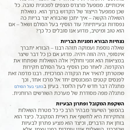
איכותיים. ממפעל מרצדס מצפים למכונית טובה. כל
שכן ממפעל הייצור של הקדוש ברוך הוא. נשאלת
השאלה הקשה – איך יתכן שהבורא יצר בריות כה
נפסדות ובעייתיות? עוד הוסיף בעל הסולם ושאל – אם
הוא טוב ומיטיב, מדוע אנו סובלים כל כך?
נצחיות הבורא וזמניות הבריות
שאלה נוספת ועמוקה תוהה רבנו – הבורא יתברך
אינסופי, היה הווה ויהיה. מדוע אם כן כל דבר שיצר
במציאות הוא זמני וחולף? אלה השאלות שפתחו את
ההקדמה. לאחר מכן הוסיף בעל הסולם חקירות
שמטרתן להאיר את הנקודה המרכזית. רבנו מדמה זאת
לפנסים קטנים המכונסים יחד אל מרכז אחד, וכך
מתגלה דבר חדש לעין הלומד. בעיון ב
כתבי בעל הסולם
מתגלה מפה מסודרת של מערכת השורשים הרוחנית.
השקפת המקובל ופתרון הבעיות
בהמשך השיעור מבהיר הרב כי כל מטרת השאלות
והחקירות היא לחשוף את ראיית המקובל. כיצד הוא
בוחן את הדברים, וכיצד הוא מציע פתרון לבעיות
שהזכרנו. השאלות אינן עומדות בפני עצמן, אלא