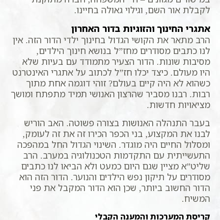
לקבלת אור השם, וגילוי גאולה בחיינו.
אתגרי החינוך והזוגיות בדור האחרון
הרב מתאר את הקושי הגדול בחינוך ילדי הדור הזה. אין
לנו כתבים מסודרים מחז”ל בנושא חינוך הילדים,
מסיבות שונות. הדור הצעיר מתמודד עם בעיות שלא
היו מעולם. כיצד יכלו חז”ל לכתוב על אתגרי האינטרנט
כשהוא לא היה קיים בעולם? זוהי דוגמה אחת מתוך
רבות. רבנו מסביר שהרצון האנושי תמיד מתפתח ומושך
מציאויות חדשות.
בעבר התנהלה האנושות בצורה פשוטה. האב הוריש
לבנו את המקצוע, בני הכפר הכירו זה את זה לעומק,
ומסלול החיים היה מוגדר. השינוי הגדול החל במהפכה
התעשייתית עם התקדמות הטכנולוגיה במערב. הרב
שליט”א מציין שגם היום כמעט ולא הביאו לנו כתבים
מסודרים על תיקון נפש הילדים והנוער. הדור הזה הוא
הדור החשוב ביותר, שכן הוא הדור המקבל את פני
המשיח.
קריסת המערכות והמענה הקבלי