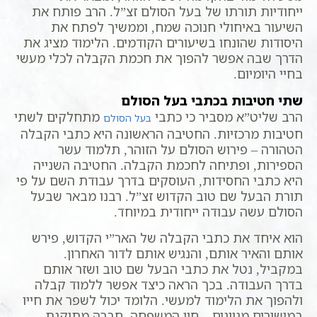
ייחודיות תורתו של בעל הסולם זצ”ל. הרב פותח את
השיעור באיחולי חנוכה שמח, וממשיך לפתח את
היסודות שהונחו בשיעורים הקודמים. הלימוד מציג את
הדרך שבה אפשר להפוך את חכמת הקבלה לכלי מעשי
בחיי היומיום.
שתי חטיבות בכתבי בעל הסולם
הרב שליט”א מסביר כי כתבי
מתחלקים לשתי
בעל הסולם
חטיבות מרכזיות. החטיבה הראשונה היא כתבי הקבלה
הטהורה – פירוש הסולם על הזוהר, תלמוד עשר
הספירות, ופתיחה לחכמת הקבלה. החטיבה השנייה
היא כתבי החסידות, העוסקים בדרך עבודת השם על פי
תורת הבעל שם טוב הקדוש זצ”ל. רבנו מבאר שבעל
הסולם עשה עבודה ייחודית במיוחד.
הוא איחד את כתבי הקבלה של האר”י הקדוש, פירש
אותם והאיר אותם, והנגיש אותם לדור האחרון.
במקביל, נטל את כתבי הבעל שם טוב ושזר אותם
בדרך העבודה. בכך הראה כיצד אפשר ללמוד קבלה
ולהפוך את הלימוד למעשי. הלומד יכול לשפר את חייו
במישורים מגוונים – חיי המשפחה, חברה מתוקנת