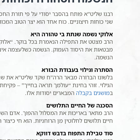
רבנו שליט”א פותח בהסבר יסודי על פי תורת הח
שני כוחות חיצוניים. כוח אחד הוא יצר הטוב המכ
אלוקי נשמה שנתת בי טהורה היא
הרב מצטט את התפילה הנאמרת בכל בוקר. “אלוקי
מבטאות את היסוד העמוק. הנשמה כשלעצמה אינה 
הנשמה.
הסתרה וגילוי בעבודת הבורא
בלשונו הברורה מבאר הרה”ח שקד שליט”א את שני
הגילוי. זוהי בחינת “עולמך תראה בחייך” – פקיחת
ב
מושגים בקבלה
המבארים יסודות אלו.
הסכנה של החיים התלושים
הרב מתאר באריכות את המסלול ההפוך. אדם השומע
חיים תלושים לחלוטין מן הרוחניות. הוא חי כיצ
סוד טבילת התפוח בדבש דווקא