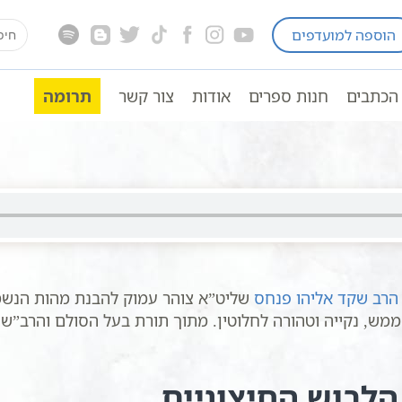
earch
הוספה למועדפים
ים לפי הזוהר
כיפור
שיעורי קבלה כתבי אשלג
for:
ולם יהודה | הרב שקד אליהו פנחס
הכתבים
חנות ספרים
אודות
צור קשר
תרומה
| הרב שקד אליהו פנחס
 הרב שקד אליהו פנחס
שליט”א צוהר עמוק להבנת מהות הנשמ
, נקייה וטהורה לחלוטין. מתוך תורת בעל הסולם והרב”ש ז
לבוש החיצוניים