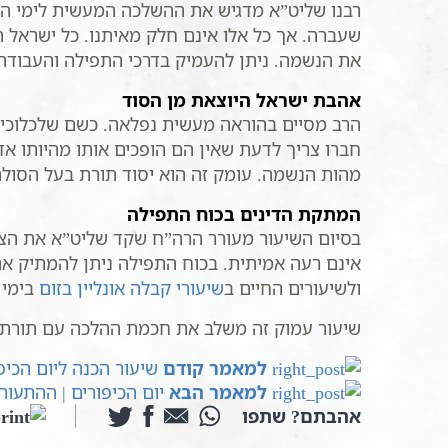
רבנו שליט”א מדגיש את ההשלכה המעשית לימי הדי
שעברה. אך כל אלו אינם חלק מאיתנו. כל ישראל
את הנשמה. ניתן להעמיק בדרכי התפילה והעבודה
אהבת ישראל היוצאת מן הסוד
הרב מסיים בהוראה מעשית נפלאה. כשם שלכלוכי 
חברו צריך לדעת שאין הם הופכים אותו מהיותו א
מהות הנשמה. עומק זה הוא יסוד תורת בעל הסולם
המתקת הדינים בכוח התפילה
בסיום השיעור מעורר הרה”ח שקד שליט”א את הציבור
אינם רעה אמיתית. בכוח התפילה ניתן להמתיק את 
ולשיעורים החיים ב
שיעורי קבלה אונליין בזום
בימי שנ
שיעור עמוק זה משלב את חכמת ההלכה עם תורת הס
למאמר קודם
שיעור הכנה ליום הכיפו
למאמר הבא
יום הכיפורים | ההתעור
אהבתם? שתפו