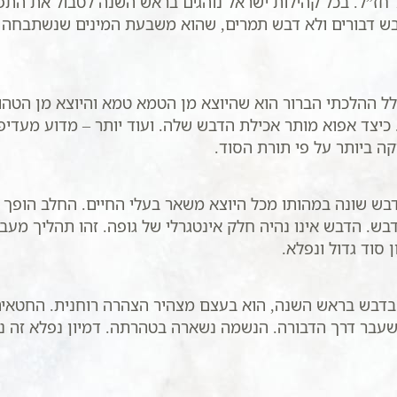
חז”ל. בכל קהילות ישראל נוהגים בראש השנה לטבול את התפוח
בש דבורים ולא דבש תמרים, שהוא משבעת המינים שנשתבחה 
ההלכתי הברור הוא שהיוצא מן הטמא טמא והיוצא מן הטהור
יצד אפוא מותר אכילת הדבש שלה. ועוד יותר – מדוע מעדיפ
ה ביותר על פי תורת הסוד.
דבש שונה במהותו מכל היוצא משאר בעלי החיים. החלב הופך
ש. הדבש אינו נהיה חלק אינטגרלי של גופה. זהו תהליך מעבר 
סוד גדול ונפלא.
בדבש בראש השנה, הוא בעצם מצהיר הצהרה רוחנית. החטאים
שעבר דרך הדבורה. הנשמה נשארה בטהרתה. דמיון נפלא זה נ