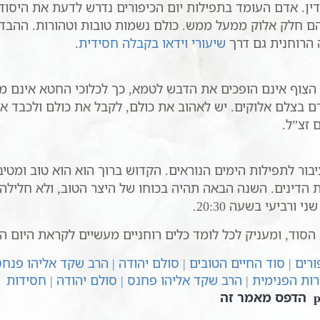
ן. אדם העומד בתפילות יום הכיפורים נדרש לדעת את היסוד 
 הם חלק אלוק ממעל ממש. כולם נשמות טובות וטהורות. ההב
 הרוחנית גם דרך
שיעורי וידאו בקבלה חסידית
.
הצוף אינם הופכים את הדבש לטמא, כך לכלוכי החטא אינם מ
דם בצלם אלוקים. יש לאהוב את כולם, לקבל את כולם ולכבד 
 זצ”ל.
 לתפילות הימים הנוראים. הקדוש ברוך הוא הוא טוב ומטיב, ו
הדינים. השנה הבאה תהיה בכוחו של היצר הטוב, ולא חלילה 
י ורביעי בשעה 20:30.
וד, ומעניק לכל לומד כלים רוחניים מעשיים לקראת היום ה
רים | סוד החיים הטובים | סולם יהודה | הרב שקד אליהו פנח
רות הפנימית | הרב שקד אליהו פחנס | סולם יהודה | חסידות
הדפס מאמר זה