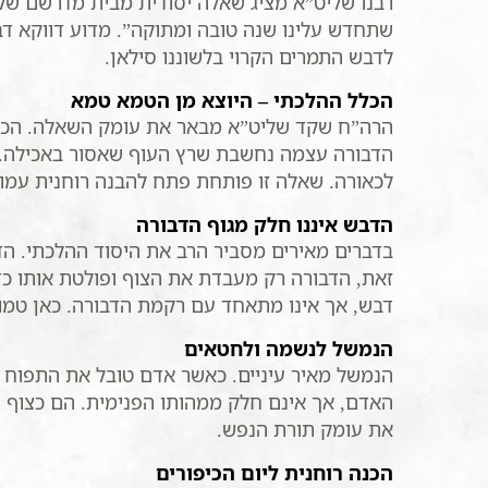
רבנו שליט”א מציג שאלה יסודית מבית מדרשם של 
שתחדש עלינו שנה טובה ומתוקה”. מדוע דווקא ד
לדבש התמרים הקרוי בלשוננו סילאן.
הכלל ההלכתי – היוצא מן הטמא טמא
הרה”ח שקד שליט”א מבאר את עומק השאלה. הכלל 
הדבורה עצמה נחשבת שרץ העוף שאסור באכילה. כ
לכאורה. שאלה זו פותחת פתח להבנה רוחנית עמוק
הדבש איננו חלק מגוף הדבורה
בדברים מאירים מסביר הרב את היסוד ההלכתי. ה
זאת, הדבורה רק מעבדת את הצוף ופולטת אותו כדב
דבש, אך אינו מתאחד עם רקמת הדבורה. כאן טמון 
הנמשל לנשמה ולחטאים
הנמשל מאיר עיניים. כאשר אדם טובל את התפוח 
האדם, אך אינם חלק ממהותו הפנימית. הם כצוף 
את עומק תורת הנפש.
הכנה רוחנית ליום הכיפורים