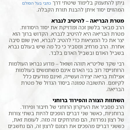
ניתן להתעמק בלימוד שיטתי דרך
כתבי בעל הסולם
המהווים יסוד איתן להבנת תורת הקבלה.
מטרת הבריאה – להיטיב לנברא
הרב מבאר בלשון זכה ומדויקת את יסוד היסודות.
מטרת הבריאה היא להיטיב לנברא. הקדוש ברוך הוא
יצר את כל המציאות כדי להטיב לנברא, ואין שום סיבה
אחרת. הרב מרחיב ומסביר כי כל מה שיש בעולם נברא
בשביל האדם ובשביל האדם בלבד.
רבי שקד שליט”א תוהה ושואל – מדוע נבראו העולמות
הרוחניים? רוב בני האדם אינם משתמשים בעולמות
אצילות בריאה יצירה ועשייה, ואינם מודעים כלל
לקיומם. התשובה טמונה ביסוד הגדול של מטרת
הבריאה.
השתוות הצורה והפירוד ברוחני
הרב מסביר את העיקרון הרוחני של חיבור ופירוד.
ברוחניות, כאשר שני דברים הופכים להיות בשתי צורות
של רצון נפרדות, הם מתרחקים זה מזה. לעומת זאת,
כששני דברים מהפכים את רצונם לרצון זה, הם נחשבים