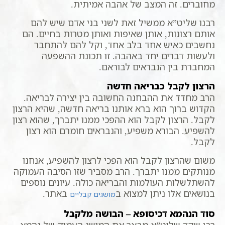
מחוברים. זה המצב של אהבה אמיתית.
רבנו שליט”א ממשיל זאת לשני בני אדם שיש להם
אותם רצונות, אותן שאיפות ואותן מטרות בחיים. הם
נחשבים כאיש אחד בלב אחד, וקל להם להתחבר
ולעשות דברים יחד באהבה. זו תכונת ההשפעה
המחברת בין הנבראים לבוראם.
הרצון לקבל כבריאה חדשה
הרב מחדד את ההבחנה החשובה בין יצירה לבריאה.
הקדוש ברוך הוא ברא אותנו בריאה חדשה, שהיא הרצון
לקבל. הרצון לקבל הוא ההפכי ממנו יתברך, שהוא רצון
להשפיע. הבורא משפיע, והנבראים חומרם הוא רצון
לקבל.
משום שהרצון לקבל הוא הפכי לרצון להשפיע, אנחנו
מנותקים ממנו יתברך. הרב מסביר שזו הסיבה העמוקה
להשתלשלות העולמות והבריאה כולה. עיונים נוספים
בנושאים אלו ניתן למצוא ב
באתר.
מושגים קבליים
סוד הנהמא דכיסופא – הבושה מלקבל
רבי שקד שליט”א מבאר את המושג העמוק של נהמא