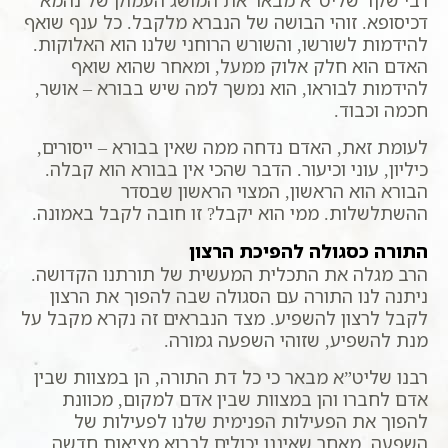
דכיסופא. זוהי הבושה של הנברא מלקבל. כל ענף שואף
להידמות לשורשו, והשורש הרוחני שלנו הוא האלוקות.
האדם הוא חלק אלוק ממעל, ומאחר שהוא שואף
להידמות לבוראו, הוא נמשך למה שיש בבורא – אושר,
חכמה וכבוד.
לעומת זאת, האדם נדחה ממה שאין בבורא – ייסורים,
כיליון, עוני וכיעור. הדבר שהכי אין בבורא הוא קבלה.
הבורא הוא הראשון, המצוי הראשון שבסדר
ההשתלשלות. ממי הוא יקבל? זו חובה לקבל באמונה.
התורה כסגולה להפיכת הרצון
הרב מגלה את התכלית המעשית של תורתנו הקדושה.
ניתנה לנו התורה עם הסגולה שבה להפוך את הרצון
לקבל לרצון להשפיע. מצד הנבראים זה נקרא מקבל על
מנת להשפיע, שזוהי השפעה גמורה.
רבנו שליט”א מבאר כי כל דת התורה, הן במצוות שבין
אדם לחברו והן במצוות שבין אדם למקום, מכוונת
להפוך את הפעילות הפנימית שלנו לפעילות של
השפעה. מאחר שאיננו יכולים לברוא מציאות חדשה,