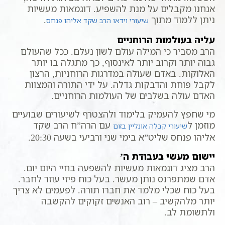
אנחנו מקבלים על מנת להשפיע. דוגמאות מעשיות
ניתן ללמוד מתוך
.
שיעורי וידאו הרב שקד אליהו פנחס
עליה בעולמות הרוחניים
הרב מסביר כי המילה עולם לשון נעלם. ככל שהעולם
גבוה יותר וקרוב יותר לאינסוף, כך מתגלה בו יותר
האלוקות. באדם שעולה במדרגות הרוחניות, הרצון
לקבל פוחת והדבקות גדלה. על ידי התורה והמצוות
האדם עולה בשלבים של העולמות הרוחניים.
מי שחפץ להעמיק בלימוד ולהצטרף לשיעורים שבועיים
מוזמן ל
עם הרה”ח הרב שקד
שיעורי קבלה אונליין בזום
אליהו פנחס שליט”א בימי שני ורביעי בשעה 20:30.
יישום מעשי בעבודת ה’
הרב מציג דוגמאות מעשיות להשפעה בחיי היום יום.
אדם שמתפרנס נותן מעשר. בעל כוח פיזי עוזר לחבר.
בעל כוח שכלי מלמד את חברו תורה. לפעמים לא צריך
יותר מלהקשיב – רוב האנשים זקוקים להקשבה
ולתשומת לב.