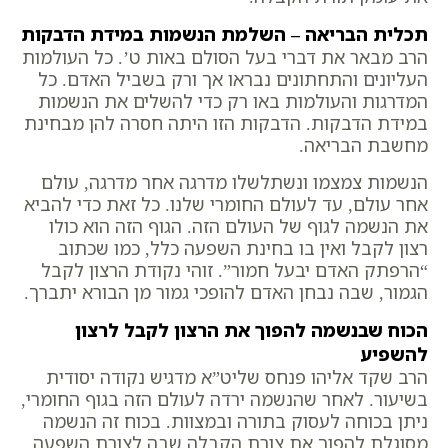
תכלית הבריאה – השלמת הנשמות במידת הדבקות
הרב מבאר את דברי בעל הסולם באות ט’. כל העולמות
העליונים והתחתונים נבראו אך ורק בשביל האדם. כל
המדרגות והעולמות באו רק כדי להשלים את הנשמות
במידת הדבקות. הדבקות הזו היתה חסרה להן מבחינת
מחשבת הבריאה.
הנשמות צמצמו ונשתלשלו מדרגה אחר מדרגה, עולם
אחר עולם, עד לעולם החומרי שלנו. כל זאת כדי להביא
את הנשמה לגוף של העולם הזה. הגוף הזה הוא כולו
רצון לקבל ואין בו בחינת השפעה כלל, כמו שכתוב
“הרפתק האדם יבעל חמור”. זוהי נקודת הרצון לקבל
הגמור, שבה נבחן האדם להופכי גמור מן הבורא יתברך.
הכוח שבנשמה להפוך את הרצון לקבל לרצון
להשפיע
הרב שקד אליהו פנחס שליט”א מדגיש נקודה יסודית
בשיעור. לאחר שהנשמה ירדה לעולם הזה בגוף החומרי,
ניתן בכוחה לעסוק בתורה ובמצוות. בכוח זה הנשמה
מסוגלת להפוך את צורת הקבלה שבה לצורת השפעה