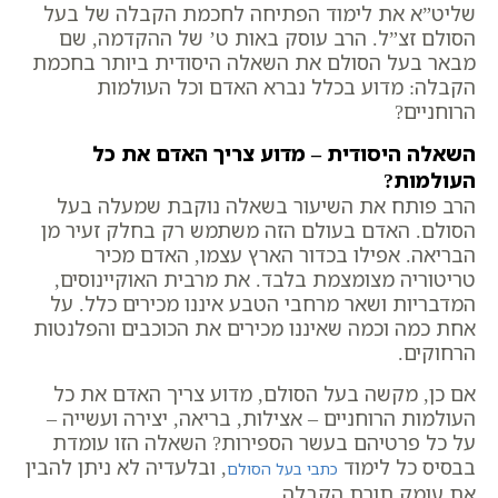
שליט”א את לימוד הפתיחה לחכמת הקבלה של בעל
הסולם זצ”ל. הרב עוסק באות ט’ של ההקדמה, שם
מבאר בעל הסולם את השאלה היסודית ביותר בחכמת
הקבלה: מדוע בכלל נברא האדם וכל העולמות
הרוחניים?
השאלה היסודית – מדוע צריך האדם את כל
העולמות?
הרב פותח את השיעור בשאלה נוקבת שמעלה בעל
הסולם. האדם בעולם הזה משתמש רק בחלק זעיר מן
הבריאה. אפילו בכדור הארץ עצמו, האדם מכיר
טריטוריה מצומצמת בלבד. את מרבית האוקיינוסים,
המדבריות ושאר מרחבי הטבע איננו מכירים כלל. על
אחת כמה וכמה שאיננו מכירים את הכוכבים והפלנטות
הרחוקים.
אם כן, מקשה בעל הסולם, מדוע צריך האדם את כל
העולמות הרוחניים – אצילות, בריאה, יצירה ועשייה –
על כל פרטיהם בעשר הספירות? השאלה הזו עומדת
בבסיס כל לימוד
, ובלעדיה לא ניתן להבין
כתבי בעל הסולם
את עומק תורת הקבלה.