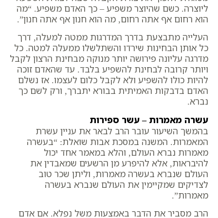
ליוצרה. כשם שהיוצר משפיע – כך האדם משפיע. “מה
הוא רחום אף אתה רחום, מה הוא חנון אף אתה חנון”.
העלייה מתבצעת בדרך המדרגות ממטה למעלה, דרך
כל אותן הבחינות שירדו והשתלשלו ממעלה למטה. כל
מדרגה עליונה פירושה יותר מנוקה מבחינת הרצון לקבל
ויותר קרובה לבחינת להשפיע בלבד. עד שהאדם זוכה
להיות כולו להשפיע ולא לקבל כלום לעצמו. אז נשלם
האדם בדבקות האמיתית בבורא יתברך, ורק לשם כך
נברא.
עשרה מאמרות – עשר ספירות
בהמשך השיעור עובר הרב לבאר את עניין עשרת
המאמרות. המשנה במסכת אבות שואלת: “בעשרה
מאמרות נברא העולם, והלא במאמר אחד יכול
להיבראות, אלא להיפרע מן הרשעים שמאבדין את
העולם שנברא בעשרה מאמרות, וליתן שכר טוב
לצדיקים שמקיימין את העולם שנברא בעשרה
מאמרות”.
הרב מסביר את הדבר באמצעות משל נפלא. אם אדם