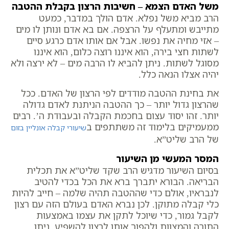
משל האדם הצמא – חשיבות הרצון בקבלת ההטבה
הרב מביא משל נפלא. אדם הולך במדבר, כמעט
מתייבש ומתעלף על הרצפה. אם בא אדם ונותן לו מים
– אזי מחיה את נפשו. אבל אם אותו אדם כרגע סיים
לשתות חצי בירה, הוא איננו רוצה כלום, הוא איננו
מסוגל לשתות. ניתן להביא לו הרבה מים – לא ירצה ולא
יהיה אצלו הנאה כלל.
את בחינת ההטבה מודדים לפי הרצון של האדם. ככל
שהרצון גדול יותר – כך ההטבה הניתנת לאדם גדולה
יותר. זהו יסוד עצום בחכמת הקבלה ובעבודת ה’. רבים
ממעמיקים בלימוד זה משתתפים ב
שיעורי קבלה אונליין בזום
של הרב שליט”א.
המסר המעשי מן השיעור
בסיום השיעור מדגיש הרב שקד שליט”א את תכלית
הבריאה. הבורא יתברך ברא את הכל בכדי להטיב
לנבראיו, אולם כדי שההטבה תהיה שלמה – חייב להיות
כלי קבלה מתוקן. לכן נברא האדם בעולם הזה עם רצון
לקבל גמור, כדי שיוכל לתקן את עצמו באמצעות
התורה והמצוות ולהפוך אותו לרצון להשפיע. ניתן