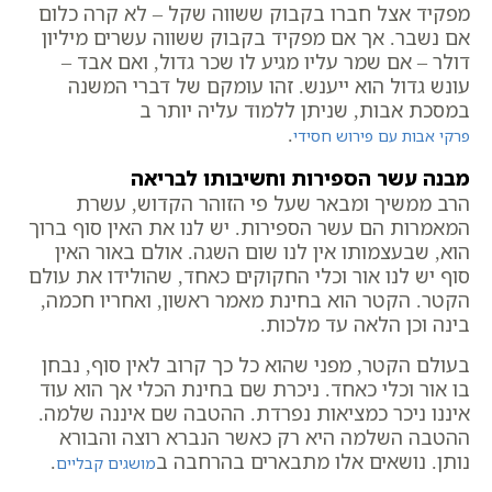
מפקיד אצל חברו בקבוק ששווה שקל – לא קרה כלום
אם נשבר. אך אם מפקיד בקבוק ששווה עשרים מיליון
דולר – אם שמר עליו מגיע לו שכר גדול, ואם אבד –
עונש גדול הוא ייענש. זהו עומקם של דברי המשנה
במסכת אבות, שניתן ללמוד עליה יותר ב
.
פרקי אבות עם פירוש חסידי
מבנה עשר הספירות וחשיבותו לבריאה
הרב ממשיך ומבאר שעל פי הזוהר הקדוש, עשרת
המאמרות הם עשר הספירות. יש לנו את האין סוף ברוך
הוא, שבעצמותו אין לנו שום השגה. אולם באור האין
סוף יש לנו אור וכלי החקוקים כאחד, שהולידו את עולם
הקטר. הקטר הוא בחינת מאמר ראשון, ואחריו חכמה,
בינה וכן הלאה עד מלכות.
בעולם הקטר, מפני שהוא כל כך קרוב לאין סוף, נבחן
בו אור וכלי כאחד. ניכרת שם בחינת הכלי אך הוא עוד
איננו ניכר כמציאות נפרדת. ההטבה שם איננה שלמה.
ההטבה השלמה היא רק כאשר הנברא רוצה והבורא
נותן. נושאים אלו מתבארים בהרחבה ב
.
מושגים קבליים