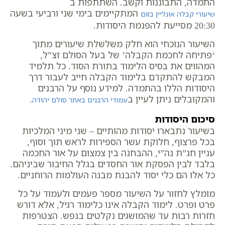
התמדה, התבוננות וקשב. השתתפות ב
המתקיימים בימי שני ורביעי בשעה
שיעורי קבלה אונליין בזום
20:30 מסייעת להפנמת היסודות.
השיעור הנוכחי הוא חלק משלשלת שיעורים מתוך
‘פתיחה לחכמת הקבלה’ של בעל הסולם זצ”ל,
המהווים את בסיס הלימוד בתורת הסוד. כל תלמיד
המבקש להתקדם בלימוד הקבלה חייב לעבור דרך
היסודות הללו בהתמדה. למידע נוסף על הרבנים
והמקובלים ניתן לעיין ב
.
עמודי הרבנים באתר סולם יהודה
סיכום היסודות
בשיעור נתבארו יסודות מהותיים – שני מיני המלכיות
בכל פרצוף, חלוקת עשר הספירות לראש תוך וסוף,
עניין חג”ת נה”י, ההבחנה בין צמצום על אור החכמה
בלבד לבין הפסקת אור החסדים בגלל החיבור שביניהם.
כל אלו הם כלי יסוד להבנת מבנה העולמות הרוחניים.
מומלץ לחזור על השיעור מספר פעמים ולעמוד על כל
פרט ופרט. לימוד הקבלה אינו כלימוד רגיל, אלא דורש
חזרות רבות עד שהמושגים נקלטים בנפש. הצטרפות