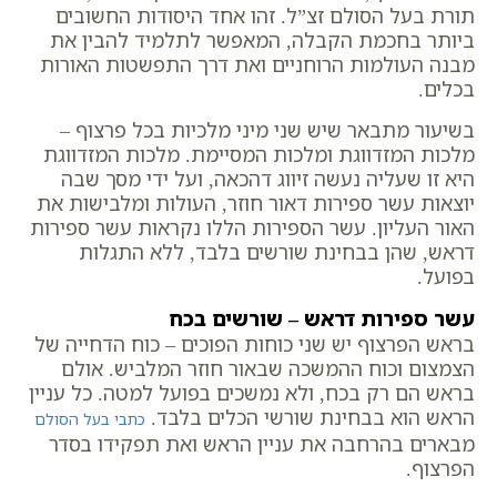
תורת בעל הסולם זצ”ל. זהו אחד היסודות החשובים
ביותר בחכמת הקבלה, המאפשר לתלמיד להבין את
מבנה העולמות הרוחניים ואת דרך התפשטות האורות
בכלים.
בשיעור מתבאר שיש שני מיני מלכיות בכל פרצוף –
מלכות המזדווגת ומלכות המסיימת. מלכות המזדווגת
היא זו שעליה נעשה זיווג דהכאה, ועל ידי מסך שבה
יוצאות עשר ספירות דאור חוזר, העולות ומלבישות את
האור העליון. עשר הספירות הללו נקראות עשר ספירות
דראש, שהן בבחינת שורשים בלבד, ללא התגלות
בפועל.
עשר ספירות דראש – שורשים בכח
בראש הפרצוף יש שני כוחות הפוכים – כוח הדחייה של
הצמצום וכוח ההמשכה שבאור חוזר המלביש. אולם
בראש הם רק בכח, ולא נמשכים בפועל למטה. כל עניין
הראש הוא בבחינת שורשי הכלים בלבד.
כתבי בעל הסולם
מבארים בהרחבה את עניין הראש ואת תפקידו בסדר
הפרצוף.