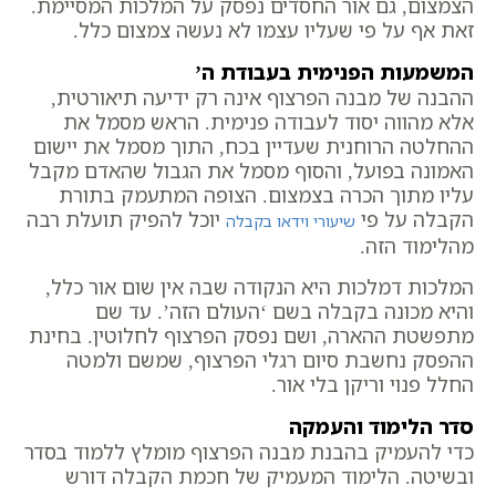
הצמצום, גם אור החסדים נפסק על המלכות המסיימת.
זאת אף על פי שעליו עצמו לא נעשה צמצום כלל.
המשמעות הפנימית בעבודת ה’
ההבנה של מבנה הפרצוף אינה רק ידיעה תיאורטית,
אלא מהווה יסוד לעבודה פנימית. הראש מסמל את
ההחלטה הרוחנית שעדיין בכח, התוך מסמל את יישום
האמונה בפועל, והסוף מסמל את הגבול שהאדם מקבל
עליו מתוך הכרה בצמצום. הצופה המתעמק בתורת
הקבלה על פי
יוכל להפיק תועלת רבה
שיעורי וידאו בקבלה
מהלימוד הזה.
המלכות דמלכות היא הנקודה שבה אין שום אור כלל,
והיא מכונה בקבלה בשם ‘העולם הזה’. עד שם
מתפשטת ההארה, ושם נפסק הפרצוף לחלוטין. בחינת
ההפסק נחשבת סיום רגלי הפרצוף, שמשם ולמטה
החלל פנוי וריקן בלי אור.
סדר הלימוד והעמקה
כדי להעמיק בהבנת מבנה הפרצוף מומלץ ללמוד בסדר
ובשיטה. הלימוד המעמיק של חכמת הקבלה דורש