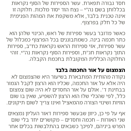
חסד גבורה תפארת. עשר הספירות של הסוף נקראות
בכללותן בשם נה”י – נצח הוד יסוד מלכות. חלוקה זו
אינה טכנית בלבד, אלא משקפת את המהות הפנימית
של כל חלק בפרצוף.
כאשר מדובר בעשר ספירות של ראש, הכינוי שלהן הוא
כתר חכמה בינה. כשמתבוננים בכל הפרצוף כמכלול של
עשר ספירות, אזי ספירות הראש נקראות כח”ב, ספירות
התוך נקראות חג”ת, וספירות הסוף נקראות נה”י. זוהי
החלוקה הכללית המקובלת בחכמת הקבלה.
הצמצום על אור החכמה בלבד
נקודה מהותית המתבארת בשיעור היא שהצמצום לא
היה אלא על אור החכמה, שכליו הוא הרצון לקבל הגמור
בבחינת ד’. אולם על אור החסדים לא היה שום צמצום
כלל, לפי שהכלי שלו הוא הרצון להשפיע, שאין בו שום
הוויות ושינוי הצורה מהמאציל ואינו צריך לשום תיקונים.
אף על פי כן, כיוון שבעשר ספירות דאור העליון נמצאים
שני האורות – חכמה וחסדים – מקושרים יחד בלי שום
הפרש ביניהם, לפיכך כשבאים בהתלבשות בכלים אחר