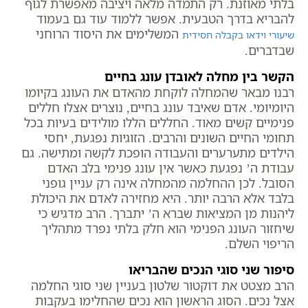
בלתי מאוזנת. רק התמדה מלאה ויציבה מאפשרת לגוף
להבריא בדרך הטבעית. אפשר ללמוד עוד גם בעמוד
המשלימים את היסוד הרוחני
שיעורי וידאו בקבלה חסידית
שבדברים.
הקשר בין מחלה לאובדן עונג בחיים
רבנו מבאר שהמחלה לוקחת מהאדם את העונג בקיומו
היומיומי. אדם שאיבד עונג בחיים, נוצרים אצלו חללים
פנימיים קשים מאוד. החללים הללו מולידים בעיות בכל
תחומי החיים השונים והרבים. הזוגיות נפגעת, יחסי
הילדים מתערערים והעבודה הופכת לקשה ומתישה. גם
עבודת ה’ נפגעת כאשר אין עונג פנימי בלב האדם
הסובל. לכן ההחלמה מהמחלה אינה רק עניין גופני
בלבד אלא הרבה יותר. היא מחזירה לאדם את היכולת
ליהנות מן המציאות שברא ה’ יתברך. הרב מדגיש כי
שיחזור העונג הפנימי הוא חלק בלתי נפרד מתהליך
הריפוי השלם.
סיפור שני סוגי הנכים שהבריאו
הרב מצטט את דוקטור שלטון בעניין שני סוגי החלמה
אצל נכים. הסוג הראשון הוא נכים שהחלימו בעקבות