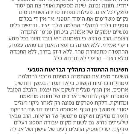
יחדיו. תזונה נכונה, שינה מספקת ואוויר צח הם יסוד
מוצק לכל אדם. פעילות גופנית סדירה ושתיית מים
נקיים משלימים את היסוד הגופני. אך אין די בכלים
גופניים בלבד לתהליך החלמה שלם ויציב. נדרשים כלים
נפשיים עמוקים של אמונה, ביטחון פנימי והתמדה
רצופה. הרב מדגיש כי האמונה היא רובד חיוני בכל מסע
ריפוי אמיתי. ללא אמונה ברופא הנאמן וברפואה עצמה,
ההתמדה מתפוררת מהר. ללא דיוק בדרך, ללא התמדה
ובלא רצון – הריפוי לא יתרחש כלל.
חשיבות ההתמדה בתהליך הבריאות הטבעי
השיעור מציג את ההתמדה כמפתח מרכזי להחלמה
ממחלות כרוניות וקשות. בלא התמדה במשך חודשים
ארוכים, אין הגוף מצליח לשקם את עצמו. הלבלב הסובל
מסוכרת זקוק לחודשים ארוכים של תזונה מותאמת
ומדויקת. דלקת מפרקים נסוגה רק לאחר ניקוי רעלים
יסודי וממושך מן הגוף. אסטמה כרונית דורשת הרחקת
חומרים מזיקים ושיקום מתמשך של הריאות. הרב מבאר
שלעיתים נדרש גם לשנות מקום עבודה הספוג רעלים
מזיקים. יש להפסיק הרגלים רעים של עישון ושל אכילה