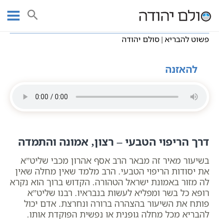
Ski
עמוד ראשי
שיעורי וידאו
בריאות טבעית
t
פשוט להבריא | סולם יהודה
conten
פשוט להבריא | סולם יהודה
להאזנה
דרך הריפוי הטבעי – רצון, אמונה והתמדה
בשיעור מאיר זה מבאר הרב אסף אהרון מכבי שליט”א
את יסודות הריפוי הטבעי. הרב מלמד שאין מחלה שאין
לה מזור באמונת ישראל הטהורה. הקדוש ברוך הוא נקרא
רופא כל בשר ומפליא לעשות בנבראיו. רבנו שליט”א
פותח את השיעור בהצהרה ברורה ונחרצת. אדם יכול
להבריא מכל מחלה גופנית או נפשית הפוקדת אותו.