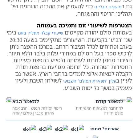
גם ב
כדי להעמיק את ההבנה הרוחנית של
מושגים קבליים
תהליכי הריפוי וההשגחה.
הצטרפות לשיעורי זום ותמיכה בעמותה
בעמותת סולם יהודה מקיימים
בימי
שיעורי קבלה אונליין בזום
שני ורביעי בקביעות. השיעורים מתקיימים בשעה 20:30
בערב ופתוחים לכלל הציבור הרחב. במרכז ההפצה ניתן
לרכוש ספרי בעל הסולם במחירי עלות בלבד וללא תיווך.
הציבור מוזמן לתרום לעמותה ולסייע בהפצת מעיינות
החסידות הטהורה. כל תרומה מסייעת בהפצת תורת
הקבלה למאות אלפי לומדים ברחבי הארץ. אפשר גם
לעיין ב
לשולחן השבת ולעיון
עלון ‘תפארת הסולם’ השבועי
מעמיק במשך כל ימות השבוע.
למאמר קודם
למאמר הבא
להתחבר למציאות האמיתית |
ריפוי יסודות הנפש | הרב אסף
סולם יהודה
אהרון מכבי | סולם יהודה
אהבתם? שתפו