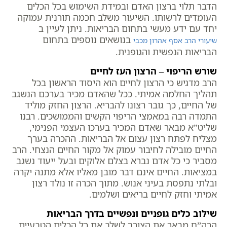
הדבר תלוי ברצון האדם ובמידת השימוש בכל הכלים
העומדים לרשותו. השיעור משלב חכמה תורנית עמוקה
יחד עם ידע מעשי בתחום הבריאות. ניתן לעיין ב
בנושאים נוספים בתחום
שיעורי הרב אסף אהרון מכבי
הבריאות הנפשית והגופנית.
שורש הריפוי – הרצון העז לחיים
הרב מדגיש כי הרצון לחיים הוא היסוד הראשון בכל
תהליך החלמה אמיתי. ככל שהאדם מכיר בערכם הנשגב
של החיים, כך גובר רצונו להבריא. הרצון החזק מוליד
התמדה רבה במאמצי הריפוי הקשים והממושכים. רבנו
שליט”א מבאר שאדם המכיר בערכו העצמי הפנימי,
מצליח לפתח רצון עצום אל הבריאות. ההכרה בערך
החיים מובילה לחיבור עמוק אל מקור החיים הנצחי. הרב
מסביר כי כל אדם נברא בצלם אלוקים ובעל ייעוד נשגב
במציאות. החיים אינם דבר מובן מאליו אלא מתנה יקרה
ובלתי נתפסת בעיני אנוש. מתוך הכרה זו נולד רצון
אמיתי וחזק לחיים בריאים ושלמים.
שילוב כלים גופניים ונפשיים בדרך הבריאות
הרה”ח מבאר את הצורך לשלב את כל הכלים הטבעיים