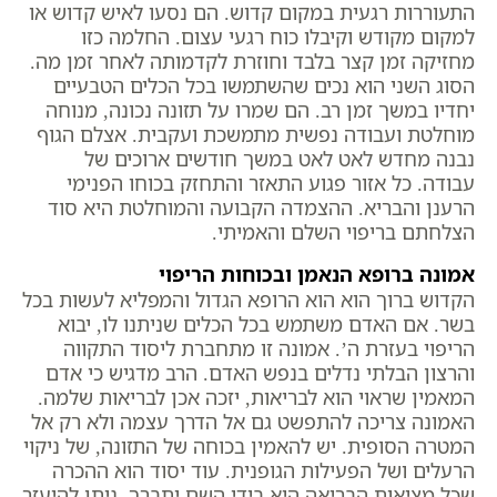
התעוררות רגעית במקום קדוש. הם נסעו לאיש קדוש או
למקום מקודש וקיבלו כוח רגעי עצום. החלמה כזו
מחזיקה זמן קצר בלבד וחוזרת לקדמותה לאחר זמן מה.
הסוג השני הוא נכים שהשתמשו בכל הכלים הטבעיים
יחדיו במשך זמן רב. הם שמרו על תזונה נכונה, מנוחה
מוחלטת ועבודה נפשית מתמשכת ועקבית. אצלם הגוף
נבנה מחדש לאט לאט במשך חודשים ארוכים של
עבודה. כל אזור פגוע התאזר והתחזק בכוחו הפנימי
הרענן והבריא. ההצמדה הקבועה והמוחלטת היא סוד
הצלחתם בריפוי השלם והאמיתי.
אמונה ברופא הנאמן ובכוחות הריפוי
הקדוש ברוך הוא הוא הרופא הגדול והמפליא לעשות בכל
בשר. אם האדם משתמש בכל הכלים שניתנו לו, יבוא
הריפוי בעזרת ה’. אמונה זו מתחברת ליסוד התקווה
והרצון הבלתי נדלים בנפש האדם. הרב מדגיש כי אדם
המאמין שראוי הוא לבריאות, יזכה אכן לבריאות שלמה.
האמונה צריכה להתפשט גם אל הדרך עצמה ולא רק אל
המטרה הסופית. יש להאמין בכוחה של התזונה, של ניקוי
הרעלים ושל הפעילות הגופנית. עוד יסוד הוא ההכרה
שכל מציאות הבריאה היא בידי השם יתברך. ניתן להיעזר