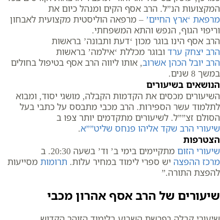
המקצועות הנ”ל. הרב אסף הקים ומנהל כיום את
מרפאת ‘ארץ החיים’
– מרפאה הוליסטית מקצועית לאבחון
וריפוי הגוף, הנפש והתא המשפחתי.
הרב אסף הינו בוגר מכון ‘דעת ותבונה’ בראשות
הרב יצחק ערד
ובוגר מכללת ‘אילמה’ בראשות
הרב יובל הכהן אשרוב
, אותו ליווה הרב אסף בטיפול בחולים
במשך 8 שנים.
הנושאים בשיעורים
השיעורים מכסים את הקדמות הקבלה, מושגי יסוד, ומבוא
לתלמוד עשר הספירות. הרב מכבי מתבסס על כתבי בעל
הסולם זצ””ל. לשיעורים מתקדמים יותר צפו ב
שיעורי הרב שקד אליהו פנחס שליט””א
.
הצטרפות
שיעורי הזום
מתקיימים בימי ב’ וד’ בשעה 20:30. ב
מרכז ההפצה
יש ספרי לימוד במחיר עלות.
תרומות
מסייעות
להפצת התורה.”
שיעורים של הרב אסף אהרון מכבי
שיעורי קבלה בפרשת השבוע בלימוד הזוהר הקדוש