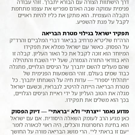
דרך הישתוות הצורה עם הבורא יתברך. זוהי עבודה
פנימית עמוקה שבה האדם מפריש את עצמו מתחמת
הקבלה העצמית. הוא מתקן את כליו להיות ראויים
לקבל על מנת להשפיע.
תפקיד ישראל בגילוי מטרת הבריאה
הרה”ח שליט”א מרחיב בביאור דברי המלבי”ם והרד”ק
על הפסוק. כאשר עם ישראל ממלא את תפקידו
המיוחד הוא זוכה לקבל את כל האור העליון. קבלה זו
היא בוודאי התורה הגמורה, שעל ידי השבח והתהילה
שהם מעלים להשם יתברך על הניסים הגלויים, מתגלה
כבוד שמים בעולם. זוהי המשמעות הפנימית של
“תהלתי יספרו” — עדות חיה על השגחתו יתברך. כל
מטרת הבריאה הייתה להיטיב לנבראיו, וכשעם ישראל
מגלה את הטוב העליון על ידי ראיית הניסים הגלויים,
בכך הוא משלים את תפקידו.
מדוע נאמר “יצרתי” ולא “בראתי” — דיוק הפסוק
כאן מגיע הרב לעומק השאלה היסודית. אם עם ישראל
הוא בחינת החסרונות והכלים, היה ראוי לכאורה לומר
“עם זו בראתי לי”. הרי מושג הבריאה מורה על החושך