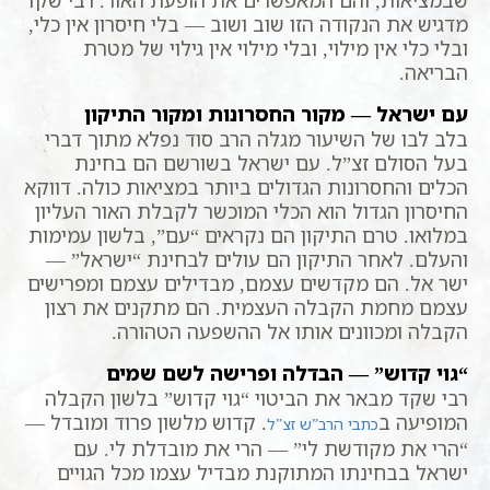
שבמציאות, והם המאפשרים את הופעת האור. רבי שקד
מדגיש את הנקודה הזו שוב ושוב — בלי חיסרון אין כלי,
ובלי כלי אין מילוי, ובלי מילוי אין גילוי של מטרת
הבריאה.
עם ישראל — מקור החסרונות ומקור התיקון
בלב לבו של השיעור מגלה הרב סוד נפלא מתוך דברי
בעל הסולם זצ”ל. עם ישראל בשורשם הם בחינת
הכלים והחסרונות הגדולים ביותר במציאות כולה. דווקא
החיסרון הגדול הוא הכלי המוכשר לקבלת האור העליון
במלואו. טרם התיקון הם נקראים “עם”, בלשון עמימות
והעלם. לאחר התיקון הם עולים לבחינת “ישראל” —
ישר אל. הם מקדשים עצמם, מבדילים עצמם ומפרישים
עצמם מחמת הקבלה העצמית. הם מתקנים את רצון
הקבלה ומכוונים אותו אל ההשפעה הטהורה.
“גוי קדוש” — הבדלה ופרישה לשם שמים
רבי שקד מבאר את הביטוי “גוי קדוש” בלשון הקבלה
המופיעה ב
. קדוש מלשון פרוד ומובדל —
כתבי הרב”ש זצ”ל
“הרי את מקודשת לי” — הרי את מובדלת לי. עם
ישראל בבחינתו המתוקנת מבדיל עצמו מכל הגויים