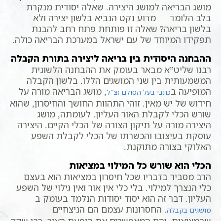
מושג הבריאה למושג היצירה. שאלה יסודית מנקרת
בלב הלומד — מדוע נקט הנביא בלשון יצירה ולא
בלשון בריאה? שאלה זו פותחת פתח רחב להבנת
תפקידו המיוחד של עם ישראל במערכת הבריאה כולה.
ההבחנה היסודית בין בריאה ליצירה בתורת הקבלה
רבנו שליט”א מבאר בעומק את ההבחנה הלשונית
המשמעותית בין שני המושגים הללו. בלשון הקבלה
המופיעה ב
, מושג הבריאה מורה על
כתבי בעל הסולם זצ”ל
חידוש של יש מאין. זוהי התהוות החושך והחיסרון, שהוא
שורש הכלי לקבלת האור העליון. לעומתה, מושג
היצירה מורה על תיקון הצורה של הכלי הקיים. היצירה
עוסקת בעיצובו והכשרתו של הכלי לקבלת השפע
האלוקי בצורה מתוקנת.
הכלי הוא שורש כל המילוי במציאות
הרב מסביר בדבריו שכל חיסרון במציאות הוא בעצם
כלי הנצרך למילוי. בלי כלי אין אור ואין גילוי של השפע
העליון. דבר זה הוא יסוד יסודות הנלמד בעומק ב
. החסרונות עצמם הם הניצחיים
מושגים בקבלה