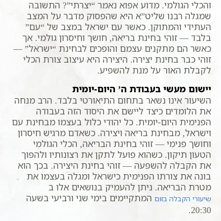
והכלי הגולמי. מדוע אפוא נאמר “יצרתי”? התשובה
שמגלה רבנו שליט”א היא שהפסוק מדבר על המצב
העתידי והמתוקן. כאשר עם ישראל במצב של “עם”
בלבד — זוהי בחינת בריאה, חושך וחיסרון גולמי. אך
כאשר הם מתקנים עצמם והופכים לבחינת “ישראל” —
זוהי כבר בחינת יצירה. היצירה היא עיצוב צורת הכלי
לקבלת האור על מנת להשפיע.
יישום מעשי בעבודת ה’ היום-יומית
השיעור אינו נשאר בתחום התיאורטי בלבד. הרב מנחה
את הלומדים כיצד ליישם את היסוד הזה בעבודה
הפנימית היום-יומית. כל יהודי כלול בעצמו מבחינת עם
וישראל, מבחינת בריאה ויצירה. כשאדם מרגיש חיסרון
וחושך פנימי — זוהי בחינת הבריאה, הכלי הגולמי
הטעון תיקון. כשהוא פועל לתקן את רצונותיו ולהפוך
את הקבלה להשפעה — זוהי בחינת היצירה. בכך הוא
בונה את צורתו הפנימית כישראל ומגלה בעצמו את
מטרת הבריאה. ניתן להעמיק בנושאים אלו ב
המתקיימים בימי שני ורביעי בשעה
שיעורי הקבלה בזום
20:30.