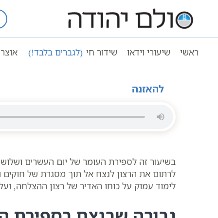
Ski
t
עמוד ראשי
שיעורי וידאו
חגים ומועד
conten
תיקון המידות בקבלה ובחסידות בספירת הע
ראשי
שיעורי וידאו
שידור חי
(לגברים בלבד!)
אוצר 
ספירת העומר עשרים ושלושה יום – 23 ימים לעומר שיעור קבלה אונליין
להאזנה
בשיעור זה לספירת העומר של יום העשרים ושלושה
לרתום את הרצון לנצח אל תוך מסגרת של חוקים וד
לימוד עמוק על כוחו האדיר של רצון ההצלחה, ועל 
גבורה שבנצח בספירת ה