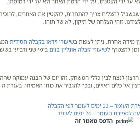
א על ידי הקטנתו. על ידי הרמת האחר ולא על ידי רמיסתו.
שבשביל להצליח צריך להתחרות, להקטין את האחרים, להוכיח
נו. זוהי הצלחה של תיקון, לא של תוהו.
ן מידה אחרת. ניתן לצפות ב
שיעורי וידאו בקבלה חסידית
המבא
זמן להצטרף ל
שיעורי קבלה אונליין בזום
בימי שני ורביעי בשעה 0:30
ן הרצון לנצח לבין כללי המשחק. זהו יום של הבנה עמוקה ש
 אל כלים ראויים, ובכך להגביר את כוחו האמיתי. בעזרת ה’ 
ימים לעומר לפי הקבלה
רת העומר – 24 ימים לעומר
הדפס מאמר זה