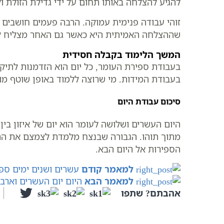
להגיע להצלחה באותו תחום על ידי גדילת הזולת ול
זוהי עבודה פנימית עמוקה. הרבה פעמים חושבים 
שההצלחה האמיתית היא כאשר גם האחר מצליח לציד
המשך הלימוד בקבלה חסידית
בעבודת ספירת העומר, כל יום הוא הזדמנות לתיקו
בעבודת המידות. מי שרוצה ללמוד באופן שוטף מו
סיכום עבודת היום
היום העשרים ושלושה לעומר הוא יום של איזון בי
מתוך תוהו. הגבורה שבנצח מלמדת לצמצם את הרצון
הספירות אל היום הבא.
למאמר קודם
עשרים ושנים ימים ספירת העומר – 22 
למאמר הבא
היום יום העשרים וארבעה לספי
אהבתם? שתפו