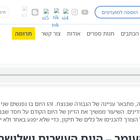
earch
הוספה למועדפים
ים לפי הזוהר
ספירת העומר לפי הקבלה מאת הרב שק
for:
ומר
ספירת העומר
ספירת העומר עשרים ושלושה יום – 23 ימים לעומר שיעור קבלה 
הכתבים
חנות ספרים
אודות
צור קשר
תרומה
, מתבאר עניינה של הגבורה שבנצח. זהו היום בו נפגשים שני
ינים. השיעור ממשיך את הדיון של היום הקודם על חסד שבנצ
הצורך להכניסו אל כלים של תיקון, כדי שלא יפגע באחר ולא י
עומר – היום העשרים ושלושה