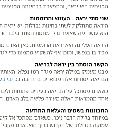
הפנימית היא יראה, והתפארת בבחינתה הפנימית הי
שני סוגי יראה – העונש והרוממות
היראה מתחלקת לשתי בחינות נבדלות. יש יראה תחת
הוא עושה מה שאומרים לו מחמת הפחד בלבד. זו 
היראה העליונה היא יראת הרוממות. כאן האדם מחש
מכיר בו בנפשו, ומוכן אף להשקיע מממונו כדי לג
הקשר הנסתר בין יראה לבריאה
מבט מעמיק במילה יראה מגלה רמז נפלא. האותיות
הבריאה. יסודות אלה מבוארים בהרחבה ב
כתבי בע
כשאדם מסתכל על הבריאה בעיניים פתוחות וליבו א
אחד מהמראות האלה מעורר פליאה בלב האדם. הוא 
התבוננות בשמים והעלאת התודעה
במיוחד בלילה הדבר ניכר. כשאדם מסתכל אל קיפת
עמוקה בגדולתו של הקדוש ברוך הוא. אדם מקבל א