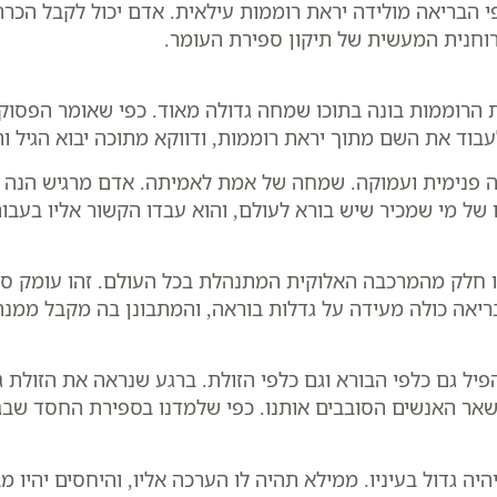
י הבריאה מולידה יראת רוממות עילאית. אדם יכול לקבל הכרה 
וחנית המעשית של תיקון ספירת העומר.
רוממות בונה בתוכו שמחה גדולה מאוד. כפי שאומר הפסוק ע
בוד את השם מתוך יראת רוממות, ודווקא מתוכה יבוא הגיל ו
ה פנימית ועמוקה. שמחה של אמת לאמיתה. אדם מרגיש הנה א
 של מי שמכיר שיש בורא לעולם, והוא עבדו הקשור אליו בעבו
 חלק מהמרכבה האלוקית המתנהלת בכל העולם. זהו עומק ספ
בריאה כולה מעידה על גדלות בוראה, והמתבונן בה מקבל ממנ
ם כלפי הבורא וגם כלפי הזולת. ברגע שנראה את הזולת גדול ב
 כל שאר האנשים הסובבים אותנו. כפי שלמדנו בספירת החסד ש
יה גדול בעיניו. ממילא תהיה לו הערכה אליו, והיחסים יהיו מ