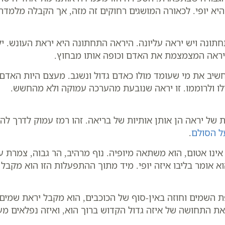
א יופי. לכאורה המושגים רחוקים זה מזה, אך הקבלה מלמדת כ
ונה ויש יראה עליונה. היראה התחתונה היא יראת העונש. ילד
יראה המצמצמת את האדם וכופה אותו מבחוץ.
יב את מי שעומד מולו כאדם גדול ונשגב. מעצם היות האדם גד
דלו ולרוממו. זו יראה שנובעת מהערכה עמוקה ולא מהחשש.
 של יראה הן אותן אותיות של בריאה. זהו רמז עמוק לדרך ל
ל הסולם
.
ינו אטום, הוא משתאה מיופיה. נוף מרהיב, הר גבוה, צמרת ע
אומר בליבו איזה יופי. מיד מתוך ההתפעלות הזו הוא מקבל
 השמים וחוזה באין-סוף של הכוכבים, הוא מקבל יראת שמים 
ת התחושה של איזה גדול הקדוש ברוך הוא, ואיזה נפלאים מעש