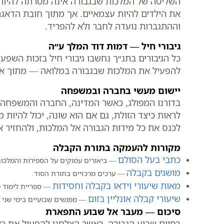
השליטה של המלכות שבגבורה אינה מטרתה להיות 
את הילדים להיות עצמאיים. אך מתוך חובת הדאגה 
וההתגברות נועדה לחבר ולא להפריד.
גיבורי חיל — דמות דוד המלך ע״ה
כל הגיבורים בתנ״ך נחשבו גיבורי חיל בזכות השפע
להפעיל את המלכות שבגבורה במלואה — מתוך אחרי
יישום מעשי בחברה ובמשפחה
בדורנו המפולג, כאשר המדינה, החברה והמשפחה 
לראות כיצד הזולת, גם אם הוא שונה, יכול להיות
לכנס את כל מידות הגבורה אל המלכות, ולהחזיר 
מקורות להעמקה בתורת הקבלה
כתבי בעל הסולם
— ביאורים עמוקים על הספירות והמלכות
מושגים בקבלה
— ערכים מרכזיים בתורת הסוד.
מאות שיעורי וידאו בקבלה וחסידות
— ספריית לימוד 
שיעורי קבלה אונליין בזום
— מפגשים שבועיים בימי שני ורביע
סיכום — מעבר אל שבוע התפארת
בסיום שבוע הגבורה, כאשר הצלחנו להפעיל את כל