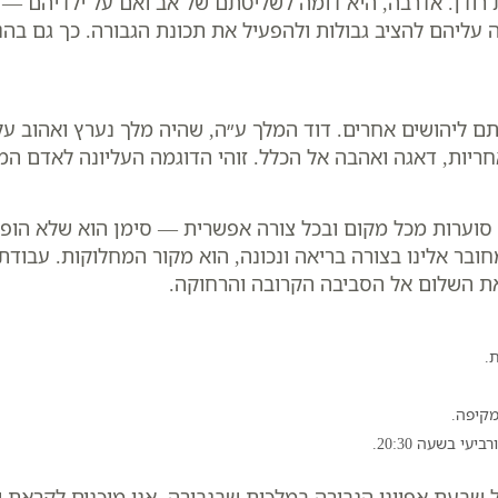
רודן. אדרבה, היא דומה לשליטתם של אב ואם על ילדיהם — 
עליהם להציב גבולות ולהפעיל את תכונת הגבורה. כך גם בהנ
תם ליהושים אחרים. דוד המלך ע״ה, שהיה מלך נערץ ואהוב על
ות, דאגה ואהבה אל הכלל. זוהי הדוגמה העליונה לאדם המפע
סוערות מכל מקום ובכל צורה אפשרית — סימן הוא שלא הופע
 מחובר אלינו בצורה בריאה ונכונה, הוא מקור המחלוקות. עבו
את השלום אל הסביבה הקרובה והרחוקה.
.
מקיפה.
י בשעה 20:30.
 שבעת אפיוני הגבורה במלכות שבגבורה, אנו מוכנים לקראת