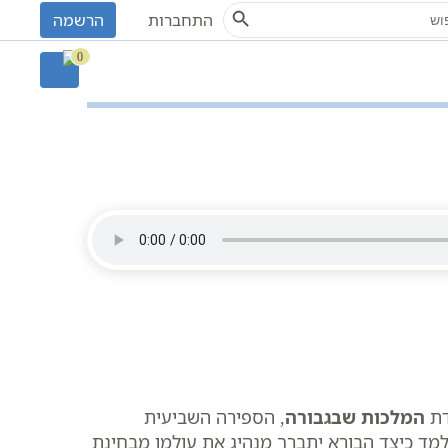
Search Button
S
התחברות
הרשמה
את הרב שקד אליהו פנחס
0
דת
המלכות שבגבורה
, הספירה השביעית
מד כיצד הבורא יתברך מנהיג את עולמו מבחינת