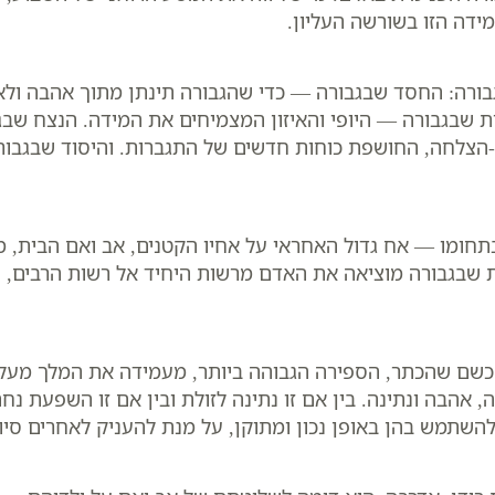
ידה הזו בשורשה העליון.
ורה: החסד שבגבורה — כדי שהגבורה תינתן מתוך אהבה ולא
בגבורה — היופי והאיזון המצמיחים את המידה. הנצח שבגבו
הצלחה, החושפת כוחות חדשים של התגברות. והיסוד שבגבור
חומו — אח גדול האחראי על אחיו הקטנים, אב ואם הבית, 
 שבגבורה מוציאה את האדם מרשות היחיד אל רשות הרבים, ו
. כשם שהכתר, הספירה הגבוהה ביותר, מעמידה את המלך מע
אהבה ונתינה. בין אם זו נתינה לזולת ובין אם זו השפעת נח
השתמש בהן באופן נכון ומתוקן, על מנת להעניק לאחרים סיו