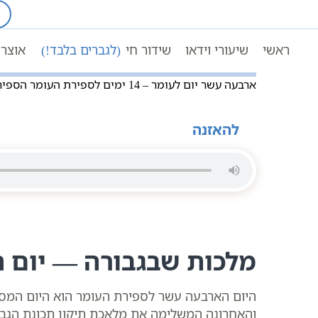
Ski
t
עמוד ראשי
שיעורי וידאו
conten
תיקון המידות בקבלה ובחסידות בספירת הע
ראשי
שיעורי וידאו
שידור חי
(לגברים בלבד!)
אוצר 
ארבעה עשר יום לעומר – 14 ימים לספירת העומר הספירה היומית
להאזנה
מלכות שבגבורה — יום 
היום הארבעה עשר לספירת העומר הוא היום המסיי
והאחרונה המשלימה את מלאכת תיקון תכונת הגבור