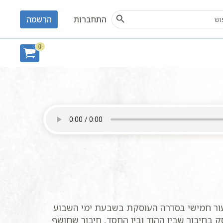
Search Button
S
התחברות
הרשמה
 אליהו פנחס
י | 5 ימים לספירת העומר
0
יעור חמישי בסדרה העוסקת בשבעת ימי השבוע
בחיבור שבין ההוד ובין החסד, חיבור שחושף