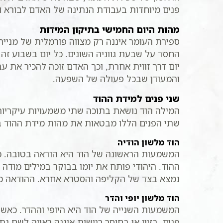
פנים מיוחדות בעבודת הנתינה של האדם לבורא ול
מהות היום החמישי בתיקון המידות
ספירת העומר איננה רק מצווה פורמלית של מניית
החסד על שבעת גווניה השונים. כל יום בשבוע ז
יום דרך זווית אחרת, וכך האדם זוכה להכיר את 
והמעודן שבכל פעולה של השפעה.
שני פנים למידת ההוד
המילה הוד נושאת בתוכה שתי משמעויות עיקריות, 
שתי הפנים הללו מבטאות את מהות מידת ההוד בעב
הוד מלשון הודיה
המשמעות הראשונה של הוד היא הודאה בטובה. כא
ההוד. היהודי פותח את יומו בבוקר במילים מודה א
נמצא בצד של הקליפה והסטרא אחרא. ההודאה מו
הוד מלשון יופי והדר
המשמעות השנייה של הוד היא היופי וההדר. כאש
פנים, בזיון או בחוסר רגישות איננה ראויה לשם 