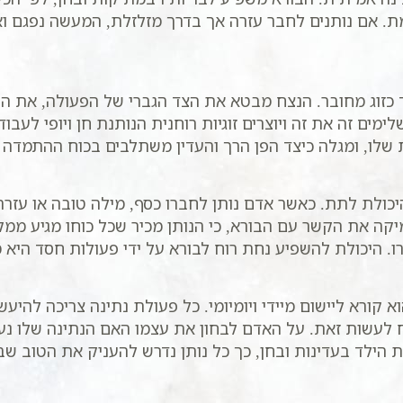
למת. אם נותנים לחבר עזרה אך בדרך מזלזלת, המעשה נפגם ו
כזוג מחובר. הנצח מבטא את הצד הגברי של הפעולה, את ההת
ימים זה את זה ויוצרים זוגיות רוחנית הנותנת חן ויופי ל
 שלו, ומגלה כיצד הפן הרך והעדין משתלבים בכוח ההתמדה 
כולת לתת. כאשר אדם נותן לחברו כסף, מילה טובה או עזרה 
ה את הקשר עם הבורא, כי הנותן מכיר שכל כוחו מגיע ממקור
 היכולת להשפיע נחת רוח לבורא על ידי פעולות חסד היא מת
 קורא ליישום מיידי ויומיומי. כל פעולת נתינה צריכה להיע
וח לעשות זאת. על האדם לבחון את עצמו האם הנתינה שלו נ
לד בעדינות ובחן, כך כל נותן נדרש להעניק את הטוב שבי