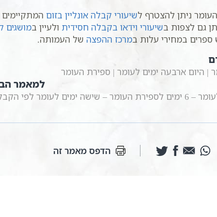
עומר ניתן להצטרף ל
שיעורי קבלה אונליין בזום
ן גם לצפות ב
שיעורי וידאו בקבלה חסידית
ולעיין ב
מושגים ק
ספרים במחירי עלות ב
מרכז ההפצה
של העמותה.
ם
למאמר הב
ישה ימים לעומר לפי הקבלה
הדפס מאמר זה