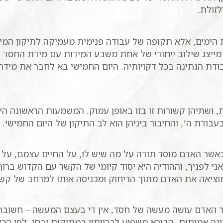
זולת.
 הימים, אלא תקופה של עבודה פנימית מעמיקה לתיקון המיד
ה מייצג שילוב ייחודי של אחת משבע המידות עם מידת החסד
עבודת הנתינה בכל דקויותיה. היום החמישי בא לחבר את מיד
ושתיהן קשורות זו בזו באופן עמוק. המשמעות הראשונה היא 
ודת ה’, והחיבור ביניהן הוא לב התיקון של היום החמישי.
שר האדם מוסר תודה על מה שיש לו, על החיים עצמם, על 
ני לפניך, וההודיה היא יסוד קיומי של הקשר עם הקדוש ברוך 
ציאה את האדם מתוך הריחוק ומכניסה אותו למרחב של קשר 
ר האדם עושה מעשה של חסד, אין די בעצם המעשה – חשובה
נתינה אמיתית. הבורא משפיע לבריותיו במתיקות ובחן, לפי הכ