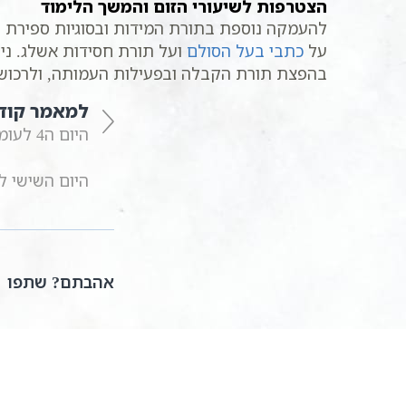
הצטרפות לשיעורי הזום והמשך הלימוד
להעמקה נוספת בתורת המידות ובסוגיות ספירת ה
על
כתבי בעל הסולם
ועל תורת חסידות אשלג. נית
בהפצת תורת הקבלה ובפעילות העמותה, ולרכוש 
למאמר קוד
היום ה4 לעומר | היום ארבעה ימים לעומר | ספירת העומר
היום השישי לעומר – 6 ימים לספירת העומר – ש
אהבתם? שתפו