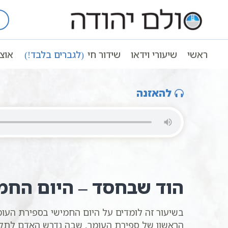
Ski
t
עמוד ראשי
שיעורי וידאו
חגים ומועדי
conten
תיקון המידות בקבלה ובחסידות בספירת העו
ראשי
שיעורי וידאו
שידור חי
(לגברים בלבד!)
אוצ
חמישה ימים לעומר – ספירת העומר היום החמישי | 5 ימים לספירת העומר
להאזנה
הוד שבחסד – היום החמ
בשיעור זה לומדים על היום החמישי בספירת העו
הראשון של ספירת העומר, שבה נדרש האדם לתקן 