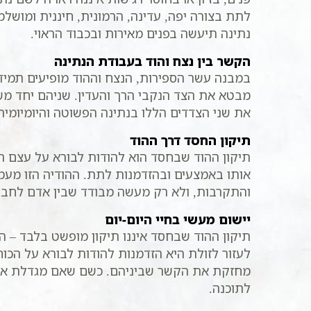
לתת בצורה יפה, עדינה, הרמונית, חיננית ומוש
נתינה תיעשה בפנים מאירות ובכבוד הראוי.
הקשר בין נצח והוד בעבודת הנתינה
במבנה עשר הספירות, הנצח וההוד מופיעים תמיד 
מבטא את הצד הנקבי הרך והעדין. שניהם יחד משל
את שני הצדדים הללו בנתינה הפשוטה והיומיומית
תיקון החסד דרך ההוד
תיקון ההוד שבחסד הוא להודות לבורא על עצם הי
אותו באמצעים ובהזדמנות לתת. ההודיה הזו מעמיק
והתקרבות, ולא רק מעשה מבודד שבין אדם לחברו.
יישום מעשי בחיי היום-יום
תיקון ההוד שבחסד איננו תיקון מופשט בלבד – הוא
לעזור לזולת היא הזדמנות להודות לבורא על הכ
מחזקת את הקשר שביניהם. כשם שאם מגדלת את הי
לתוכנה.