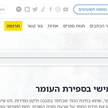
earch
הוספה למועדפים
ם לפי הזוהר
ספירת העומר לפי הקבלה מאת הרב שקד
for:
מר
ספירת העומר
חמישה ימים לעומר – ספירת העומר היום החמיש
ר הכתבים
חנות ספרים
אודות
צור קשר
תרומה
ישי בספירת העומר
מר, שהוא בחינת ההוד שבחסד במבנה תיקון המידות. זהו ש
את מידת החסד על שבעת גווניה השונים. היום החמישי עוסק 