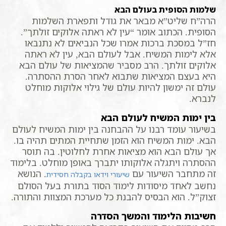
שלמות הסופית בעולם הבא
הרה”ח שליט”א מבאר את גודל ותפארת השלמות
הסופית. הכתוב אומר “עין לא ראתה אלוקים זולתך”.
חז”ל במסכת ברכות אמרו שכל הנביאים לא נתנבאו
אלא לימות המשיח. אבל לעולם הבא, עין לא ראתה
אלוקים זולתך. הרב מסביר שהמציאות של עולם הבא
היא בעצם המציאות שתבוא לאחר הסרת ההסתרה.
עולם זה ימשון להיות עולם של גילוי אלוקות מוחלט
לנברא.
בין ימות המשיח לעולם הבא
בשיעור עומד רבנו על ההבחנה בין ימות המשיח לעולם
הבא. ימות המשיח הוא הזמן שתחיית המתים תהיה בו.
אך עולם הבא הוא מציאות אחרת לחלוטין. בה תוסר
ההסתרה ויתגלה אלוקותו יתברך באופן מוחלט. בלימוד
זה מתחבר השיעור עם
. הנושא
שיעורי וידאו בקבלה חסידית
נחשב לאחד מיסודות לימוד הסוד בתורת בעל הסולם
זצוק”ל. הוא הבסיס להבנת כל מערכת המצוות והתורה.
חשיבות הלימוד והמשך הסדרה