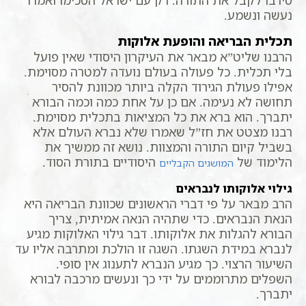
נעשה ונשמע.
תכלית הבריאה והופעת אלוקות
הרבנו שליט”א מבאר את העיקרון היסודי שאין פועל
בלי תכלית. כל פעולה בעולם נועדה למטרה מסוימת.
אפילו פעולת הגירוד הקלה ביותר מכוונת להסיר
תחושה לא נעימה. אם כן על אחת כמה וכמה הבורא
יתברך. הוא ברא את כל המציאות בתכלית מסוימת.
רבנו מצטט את חז”ל שאמרו שלא נברא העולם אלא
בשביל קיום התורה והמצוות. נושא זה ממשיך את
הלימוד של
היסודיים בתורת הסוד.
המושגים הקבליים
גילוי אלוקותו לנבראים
הרב מבאר על פי דברי הראשונים שכוונת הבריאה היא
הנאת הנבראים. כדי שתהיה הנאה אמיתית, צריך
הבורא להגלות את אלוקותו. דבר גילוי האלוקות מגיע
לנברא במידת השגתו. השגה זו הולכת ומתרבה אליו עד
השיעור הרצוי. כך מגיע הנברא לתענוג אין סופי.
השפלים מתרוממים על ידי כך ונעשים מרכבה לבורא
יתברך.