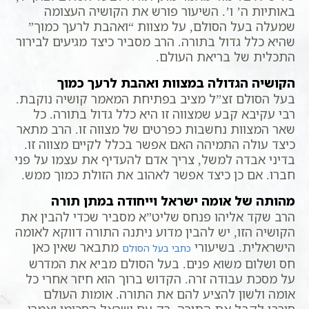
באותיות ה’ ו’. השיעור פורש את הקושיה העצומה
שמעלה בעל הסולם, על מצוות “ואהבת לרעך כמוך”
שהיא כלל גדול בתורה. הרב מסביר כיצד מגיעים לבירור
התכלית של בריאת העולם.
הקושיה הגדולה במצוות ואהבת לרעך כמוך
בעל הסולם זצ”ל מציב בפתיחת המאמר קושיה נוקבת.
רבי עקיבא קבע שמצווה זו היא כלל גדול בתורה. כל
שאר המצוות נחשבות כפרטים של מצווה זו. הרב מתאר
כיצד עולה התמיהה האם אפשר בכלל לקיים מצווה זו.
בדיני אבדה למשל, צריך אדם להעדיף את עצמו על פני
חברו. אם כן כיצד אפשר לאהוב את הזולת כמוך ממש.
מהותה של אומה ישראל וייחודה במתן תורה
הרב שקד אליהו פנחס שליט”א מסביר שכדי להבין את
הקושיה הזו, יש להבין מדוע ניתנה התורה דווקא לאומה
הישראלית. בשיעורי
מתבאר שאין כאן
כתבי בעל הסולם
חס ושלום משוא פנים. בעל הסולם מביא את המדרש
על מסכת עבודה זרה. הקדוש ברוך הוא חיזר אחרי כל
אומה ולשון להציע להם את התורה. אומות העולם
סירבו לקבל את התורה. רק עם ישראל הסכימו ואמרו